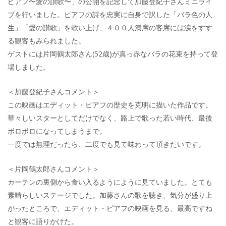
ピアフ〜愛の讃歌〜」の公開を記念して加藤登紀子さんミニライ
ブを行いました。ピアフの詩を忠実に自身で訳した「バラ色の人
生」「愛の讃歌」を歌い上げ、４００人満席の客席には涙をすす
る観客もみられました。
ゲストには片岡鶴太郎さん(52歳)が真っ赤なバラの花束を持って登
場しました。
＜加藤登紀子さんコメント＞
この映画はエディット・ピアフの歴史を克明に描いた作品です。
華々しいスターとしてだけでなく、路上で歌った若い時代、最後
ボロボロになってしまうまで。
一度では無理だったら、二度でも見て味わって頂きたいです。
＜片岡鶴太郎さんコメント＞
カーテンの裏側から食い入るようにように見ていました。とても
素晴らしいステージでした。加藤さんの歌を聴き、気分が盛り上
がったところで、エディット・ピアフの映画を見る、最高ですね
と観客に語りかけた。