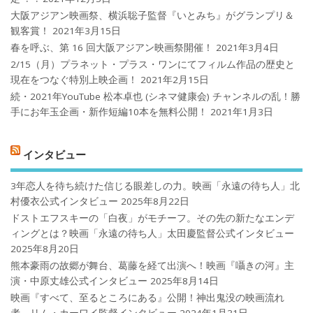
大阪アジアン映画祭、横浜聡子監督『いとみち』がグランプリ＆
観客賞！
2021年3月15日
春を呼ぶ、第 16 回大阪アジアン映画祭開催！
2021年3月4日
2/15（月）プラネット・プラス・ワンにてフィルム作品の歴史と
現在をつなぐ特別上映企画！
2021年2月15日
続・2021年YouTube 松本卓也 (シネマ健康会) チャンネルの乱！勝
手にお年玉企画・新作短編10本を無料公開！
2021年1月3日
インタビュー
3年恋人を待ち続けた信じる眼差しの力。映画「永遠の待ち人」北
村優衣公式インタビュー
2025年8月22日
ドストエフスキーの「白夜」がモチーフ。その先の新たなエンデ
ィングとは？映画「永遠の待ち人」太田慶監督公式インタビュー
2025年8月20日
熊本豪雨の故郷が舞台、葛藤を経て出演へ！映画『囁きの河』主
演・中原丈雄公式インタビュー
2025年8月14日
映画『すべて、至るところにある』公開！神出鬼没の映画流れ
者、リム・カーワイ監督インタビュー
2024年1月31日