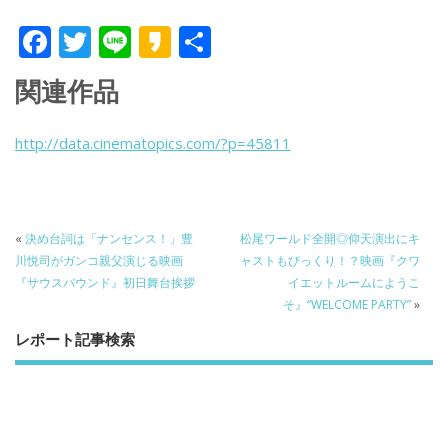
F
T
Li
K
共
ac
w
n
a
有
関連作品
e
itt
e
k
b
er
a
http://data.cinematopics.com/?p=45811
o
o
o
k
«
決め台詞は「ナンセンス！」豊
松尾ワールド全開◎仰天演出にキ
川悦司がガンコ親父演じる映画
ャストもびっくり！？映画『クワ
『サウスバウンド』初日舞台挨拶
イエットルームにようこ
そ』“WELCOME PARTY”
»
レポート記事検索