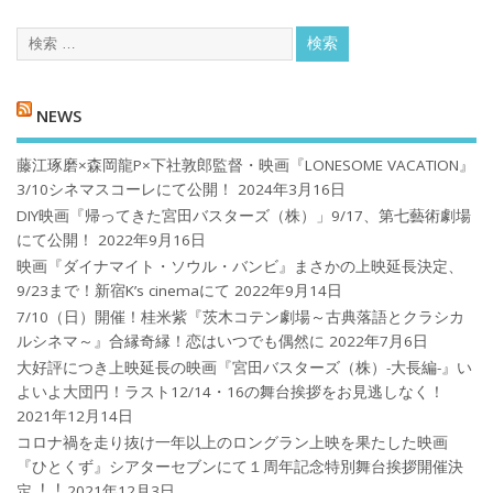
NEWS
藤江琢磨×森岡龍P×下社敦郎監督・映画『LONESOME VACATION』
3/10シネマスコーレにて公開！
2024年3月16日
DIY映画『帰ってきた宮田バスターズ（株）」9/17、第七藝術劇場
にて公開！
2022年9月16日
映画『ダイナマイト・ソウル・バンビ』まさかの上映延長決定、
9/23まで！新宿K’s cinemaにて
2022年9月14日
7/10（日）開催！桂米紫『茨木コテン劇場～古典落語とクラシカ
ルシネマ～』合縁奇縁！恋はいつでも偶然に
2022年7月6日
大好評につき上映延長の映画『宮田バスターズ（株）-大長編-』い
よいよ大団円！ラスト12/14・16の舞台挨拶をお見逃しなく！
2021年12月14日
コロナ禍を⾛り抜け⼀年以上のロングラン上映を果たした映画
『ひとくず』シアターセブンにて１周年記念特別舞台挨拶開催決
定︕︕
2021年12月3日