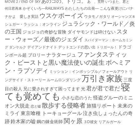
あのコの、トリコ。
MOVIE 2 / END OF SKY
あゝ、荒野
いつまた、君と
かぞくいろ―RAILWAYS わたしたちの出発―
こんな夜更けにバナ
何日君再来
ウスケボーイズ
ナかよ 愛しき実話
ウタモノガタリ
オーシャンズ８
ジュラシック・ワールド／炎
シュガー・ラッシュ：オ​ンライン
の王国
スタ
ジョジョの奇妙な冒険 ダイヤモンドは砕けない
ー・ウォーズ／最後のジェダイ
スパイダーマン：ホームカミン
ドラゴ
デイアンドナイト
デットエンドの思い出
グ
ダンケルク
トリガール！
ファンタスティッ
ナラタージュ
ンボール超 ブロリー
ク・ビーストと黒い魔法使いの誕生
ボヘミア
ン・ラプソディ
ミッション：インポッシブル／フォールアウト
リ
万引き家族
三度
ングサイド・ストーリー
ルームロンダリング
寝
君が君で君だ
目の殺人
兄に愛されすぎて困ってます
光
ても覚めても
怪盗グルーのミニ
小さな恋のうた
散歩する侵略者
オン大脱走
旅猫リポート
未来の
恋と嘘
ミライ
東京喰種 トーキョーグール
泣き虫しょったんの奇
関ヶ原
跡
鈴木家の嘘
鋼の錬金術師
３D彼女 リアルガール