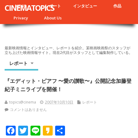
CINEMATOPICS
NEWS
レポート
インタビュー
作品
Privacy
About Us
最新映画情報とインタビュー、レポートを紹介。某映画映画祭のスタッフが
立ち上げた映画情報サイト。現在2代目がスタッフとして編集制作している。
レポート
『エディット・ピアフ 〜愛の讃歌〜』公開記念加藤登
紀子ミニライブを開催！
topics@cinema
2007年10月10日
レポート
コメントはありません
F
T
Li
K
共