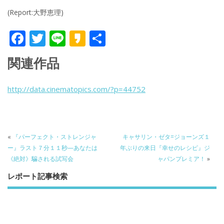
(Report:大野恵理)
F
T
Li
K
共
ac
w
n
a
有
関連作品
e
itt
e
k
b
er
a
http://data.cinematopics.com/?p=44752
o
o
o
k
«
『パーフェクト・ストレンジャ
キャサリン・ゼタ=ジョーンズ１
ー』ラスト７分１１秒—あなたは
年ぶりの来日『幸せのレシピ』ジ
《絶対》騙される試写会
ャパンプレミア！
»
レポート記事検索