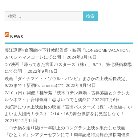
NEWS
藤江琢磨×森岡龍P×下社敦郎監督・映画『LONESOME VACATION』
3/10シネマスコーレにて公開！
2024年3月16日
DIY映画『帰ってきた宮田バスターズ（株）」9/17、第七藝術劇場
にて公開！
2022年9月16日
映画『ダイナマイト・ソウル・バンビ』まさかの上映延長決定、
9/23まで！新宿K’s cinemaにて
2022年9月14日
7/10（日）開催！桂米紫『茨木コテン劇場～古典落語とクラシカ
ルシネマ～』合縁奇縁！恋はいつでも偶然に
2022年7月6日
大好評につき上映延長の映画『宮田バスターズ（株）-大長編-』い
よいよ大団円！ラスト12/14・16の舞台挨拶をお見逃しなく！
2021年12月14日
コロナ禍を⾛り抜け⼀年以上のロングラン上映を果たした映画
『ひとくず』シアターセブンにて１周年記念特別舞台挨拶開催決