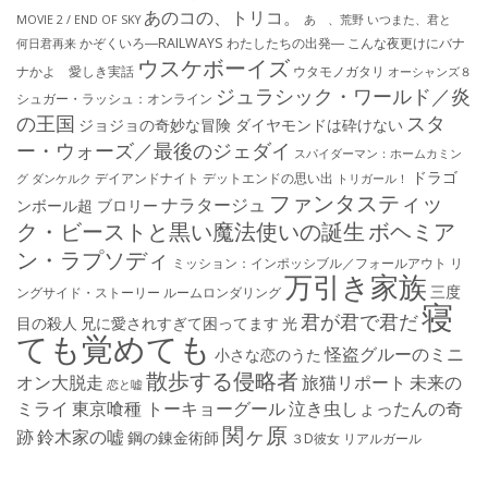
あのコの、トリコ。
MOVIE 2 / END OF SKY
あゝ、荒野
いつまた、君と
かぞくいろ―RAILWAYS わたしたちの出発―
こんな夜更けにバナ
何日君再来
ウスケボーイズ
ナかよ 愛しき実話
ウタモノガタリ
オーシャンズ８
ジュラシック・ワールド／炎
シュガー・ラッシュ：オ​ンライン
の王国
スタ
ジョジョの奇妙な冒険 ダイヤモンドは砕けない
ー・ウォーズ／最後のジェダイ
スパイダーマン：ホームカミン
ドラゴ
デイアンドナイト
デットエンドの思い出
グ
ダンケルク
トリガール！
ファンタスティッ
ナラタージュ
ンボール超 ブロリー
ク・ビーストと黒い魔法使いの誕生
ボヘミア
ン・ラプソディ
ミッション：インポッシブル／フォールアウト
リ
万引き家族
三度
ングサイド・ストーリー
ルームロンダリング
寝
君が君で君だ
目の殺人
兄に愛されすぎて困ってます
光
ても覚めても
怪盗グルーのミニ
小さな恋のうた
散歩する侵略者
オン大脱走
旅猫リポート
未来の
恋と嘘
ミライ
東京喰種 トーキョーグール
泣き虫しょったんの奇
関ヶ原
跡
鈴木家の嘘
鋼の錬金術師
３D彼女 リアルガール