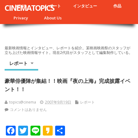
CINEMATOPICS
NEWS
レポート
インタビュー
作品
Privacy
About Us
最新映画情報とインタビュー、レポートを紹介。某映画映画祭のスタッフが
立ち上げた映画情報サイト。現在2代目がスタッフとして編集制作している。
レポート
豪華俳優陣が集結！！映画『夜の上海』完成披露イベ
ント！！
topics@cinema
2007年9月19日
レポート
コメントはありません
F
T
Li
K
共