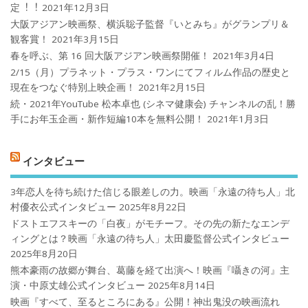
定︕︕
2021年12月3日
大阪アジアン映画祭、横浜聡子監督『いとみち』がグランプリ＆
観客賞！
2021年3月15日
春を呼ぶ、第 16 回大阪アジアン映画祭開催！
2021年3月4日
2/15（月）プラネット・プラス・ワンにてフィルム作品の歴史と
現在をつなぐ特別上映企画！
2021年2月15日
続・2021年YouTube 松本卓也 (シネマ健康会) チャンネルの乱！勝
手にお年玉企画・新作短編10本を無料公開！
2021年1月3日
インタビュー
3年恋人を待ち続けた信じる眼差しの力。映画「永遠の待ち人」北
村優衣公式インタビュー
2025年8月22日
ドストエフスキーの「白夜」がモチーフ。その先の新たなエンデ
ィングとは？映画「永遠の待ち人」太田慶監督公式インタビュー
2025年8月20日
熊本豪雨の故郷が舞台、葛藤を経て出演へ！映画『囁きの河』主
演・中原丈雄公式インタビュー
2025年8月14日
映画『すべて、至るところにある』公開！神出鬼没の映画流れ