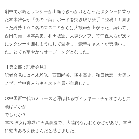
劇中で水島とリンシーが出逢うきっかけとなったタクシーに乗っ
た本木雅弘が『夜の上海』ボードを突き破り派手に登場！！集ま
った総勢１００名のマスコミからは大歓声が上がった。続いて、
西田尚美、塚本高史、和田聰宏、大塚シノブ、竹中直人らが次々
にタクシーを囲むようにして登場し、豪華キャストが勢揃いし
た。とても華やかなオープニングとなった。
【第２部：記者会見】
記者会見には本木雅弘、西田尚美、塚本高史、和田聰宏、大塚シ
ノブ、竹中直人らキャスト全員が主席した。
Q:中国新世代のミューズと呼ばれるヴィッキー・チャオさんと共
演はいかが
でしたか？
本木:彼女は非常に天真爛漫で、大陸的なおおらかさがあり、本当
に魅力ある女優さんだと感じました。