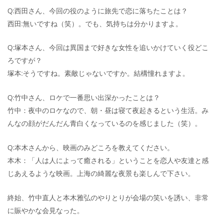
Q:西田さん、今回の役のように旅先で恋に落ちたことは？
西田:無いですね（笑）。でも、気持ちは分かりますよ。
Q:塚本さん、今回は異国まで好きな女性を追いかけていく役どこ
ろですが？
塚本:そうですね。素敵じゃないですか。結構憧れますよ。
Q:竹中さん、ロケで一番思い出深かったことは？
竹中：夜中のロケなので、朝・昼は寝て夜起きるという生活。み
んなの顔がだんだん青白くなっているのを感じました（笑）。
Q:本木さんから、映画のみどころを教えてください。
本木：「人は人によって癒される」ということを恋人や友達と感
じあえるような映画。上海の綺麗な夜景も楽しんで下さい。
終始、竹中直人と本木雅弘のやりとりが会場の笑いを誘い、非常
に賑やかな会見なった。