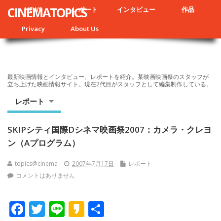
CINEMATOPICS
NEWS
レポート
インタビュー
作品
Privacy
About Us
最新映画情報とインタビュー、レポートを紹介。某映画映画祭のスタッフが
立ち上げた映画情報サイト。現在2代目がスタッフとして編集制作している。
レポート
SKIPシティ国際Dシネマ映画祭2007：カメラ・クレヨ
ン（Aプログラム）
topics@cinema
2007年7月17日
レポート
コメントはありません
F
T
Li
K
共