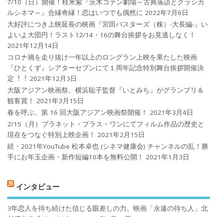
7/10（日）開催！桂米紫『茨木コテン劇場～古典落語とクラシカ
ルシネマ～』合縁奇縁！恋はいつでも偶然に
2022年7月6日
大好評につき上映延長の映画『宮田バスターズ（株）-大長編-』い
よいよ大団円！ラスト12/14・16の舞台挨拶をお見逃しなく！
2021年12月14日
コロナ禍を⾛り抜け⼀年以上のロングラン上映を果たした映画
『ひとくず』シアターセブンにて１周年記念特別舞台挨拶開催決
定︕︕
2021年12月3日
大阪アジアン映画祭、横浜聡子監督『いとみち』がグランプリ＆
観客賞！
2021年3月15日
春を呼ぶ、第 16 回大阪アジアン映画祭開催！
2021年3月4日
2/15（月）プラネット・プラス・ワンにてフィルム作品の歴史と
現在をつなぐ特別上映企画！
2021年2月15日
続・2021年YouTube 松本卓也 (シネマ健康会) チャンネルの乱！勝
手にお年玉企画・新作短編10本を無料公開！
2021年1月3日
インタビュー
3年恋人を待ち続けた信じる眼差しの力。映画「永遠の待ち人」北