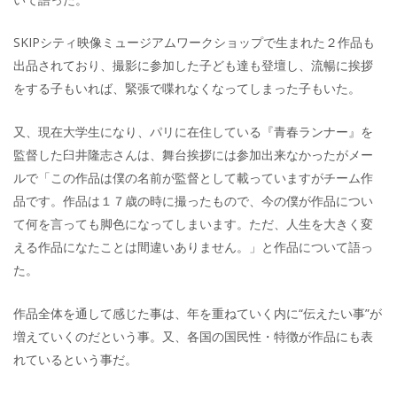
SKIPシティ映像ミュージアムワークショップで生まれた２作品も
出品されており、撮影に参加した子ども達も登壇し、流暢に挨拶
をする子もいれば、緊張で喋れなくなってしまった子もいた。
又、現在大学生になり、パリに在住している『青春ランナー』を
監督した臼井隆志さんは、舞台挨拶には参加出来なかったがメー
ルで「この作品は僕の名前が監督として載っていますがチーム作
品です。作品は１７歳の時に撮ったもので、今の僕が作品につい
て何を言っても脚色になってしまいます。ただ、人生を大きく変
える作品になたことは間違いありません。」と作品について語っ
た。
作品全体を通して感じた事は、年を重ねていく内に“伝えたい事”が
増えていくのだという事。又、各国の国民性・特徴が作品にも表
れているという事だ。