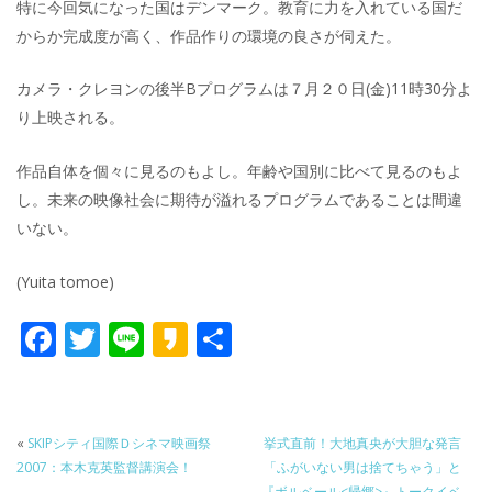
特に今回気になった国はデンマーク。教育に力を入れている国だ
からか完成度が高く、作品作りの環境の良さが伺えた。
カメラ・クレヨンの後半Bプログラムは７月２０日(金)11時30分よ
り上映される。
作品自体を個々に見るのもよし。年齢や国別に比べて見るのもよ
し。未来の映像社会に期待が溢れるプログラムであることは間違
いない。
(Yuita tomoe)
F
T
Li
K
共
ac
w
n
a
有
e
itt
e
k
b
er
a
«
SKIPシティ国際Ｄシネマ映画祭
挙式直前！大地真央が大胆な発言
o
o
2007：本木克英監督講演会！
「ふがいない男は捨てちゃう」と
『ボルベール<帰郷>』トークイベ