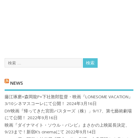
NEWS
藤江琢磨×森岡龍P×下社敦郎監督・映画『LONESOME VACATION』
3/10シネマスコーレにて公開！
2024年3月16日
DIY映画『帰ってきた宮田バスターズ（株）」9/17、第七藝術劇場
にて公開！
2022年9月16日
映画『ダイナマイト・ソウル・バンビ』まさかの上映延長決定、
9/23まで！新宿K’s cinemaにて
2022年9月14日