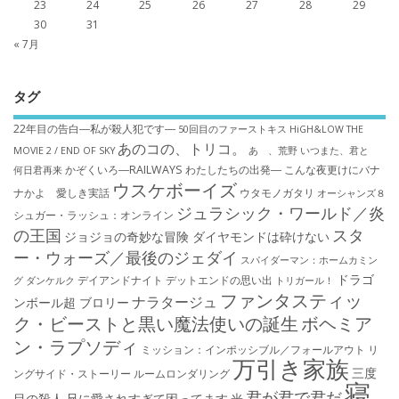
23
24
25
26
27
28
29
30
31
« 7月
タグ
22年目の告白―私が殺人犯です―
50回目のファーストキス
HiGH&LOW THE
あのコの、トリコ。
MOVIE 2 / END OF SKY
あゝ、荒野
いつまた、君と
かぞくいろ―RAILWAYS わたしたちの出発―
こんな夜更けにバナ
何日君再来
ウスケボーイズ
ナかよ 愛しき実話
ウタモノガタリ
オーシャンズ８
ジュラシック・ワールド／炎
シュガー・ラッシュ：オ​ンライン
の王国
スタ
ジョジョの奇妙な冒険 ダイヤモンドは砕けない
ー・ウォーズ／最後のジェダイ
スパイダーマン：ホームカミン
ドラゴ
デイアンドナイト
デットエンドの思い出
グ
ダンケルク
トリガール！
ファンタスティッ
ナラタージュ
ンボール超 ブロリー
ク・ビーストと黒い魔法使いの誕生
ボヘミア
ン・ラプソディ
ミッション：インポッシブル／フォールアウト
リ
万引き家族
三度
ングサイド・ストーリー
ルームロンダリング
寝
君が君で君だ
目の殺人
兄に愛されすぎて困ってます
光