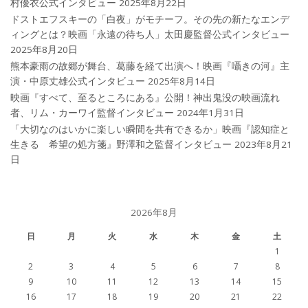
村優衣公式インタビュー
2025年8月22日
ドストエフスキーの「白夜」がモチーフ。その先の新たなエンデ
ィングとは？映画「永遠の待ち人」太田慶監督公式インタビュー
2025年8月20日
熊本豪雨の故郷が舞台、葛藤を経て出演へ！映画『囁きの河』主
演・中原丈雄公式インタビュー
2025年8月14日
映画『すべて、至るところにある』公開！神出鬼没の映画流れ
者、リム・カーワイ監督インタビュー
2024年1月31日
「大切なのはいかに楽しい瞬間を共有できるか」映画『認知症と
生きる 希望の処方箋』野澤和之監督インタビュー
2023年8月21
日
2026年8月
日
月
火
水
木
金
土
1
2
3
4
5
6
7
8
9
10
11
12
13
14
15
16
17
18
19
20
21
22