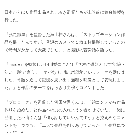
日本からは６作品出品され、若き監督たちが上映前に舞台挨拶を
行った。
『脱走部屋』を監督した海上梓さんは、「ストップモーション作
品を撮ったんですが、普通のカメラで１枚１枚撮影していったの
で時間がかかって大変でした。」と撮影の苦労話を語った。
『Inside』を監督した細川梨奈さんは「学校の課題として“記憶・
匂い・影”と言うテーマがあり、私は“記憶”というテーマを選びま
した。脊髄を通って記憶を思い出す過程を映像として表現しまし
た。」と作品のテーマをはっきり力強くコメントした。
『プロローグ』を監督した河田省吾くんは、「絵コンテから作品
作りを始めた」と作品への力の入れようを覗かせていた。一緒に
登壇した小山くんは「僕も話していいんですか」と控えめなコメ
ントをしつつも、「二人で作品を創りあげていった」と作品につ
いて語った。