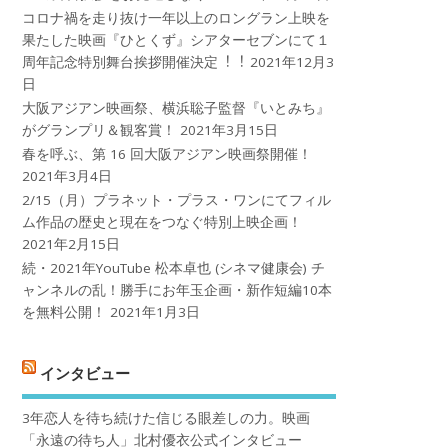
コロナ禍を⾛り抜け⼀年以上のロングラン上映を
果たした映画『ひとくず』シアターセブンにて１
周年記念特別舞台挨拶開催決定︕︕
2021年12月3
日
大阪アジアン映画祭、横浜聡子監督『いとみち』
がグランプリ＆観客賞！
2021年3月15日
春を呼ぶ、第 16 回大阪アジアン映画祭開催！
2021年3月4日
2/15（月）プラネット・プラス・ワンにてフィル
ム作品の歴史と現在をつなぐ特別上映企画！
2021年2月15日
続・2021年YouTube 松本卓也 (シネマ健康会) チ
ャンネルの乱！勝手にお年玉企画・新作短編10本
を無料公開！
2021年1月3日
インタビュー
3年恋人を待ち続けた信じる眼差しの力。映画
「永遠の待ち人」北村優衣公式インタビュー