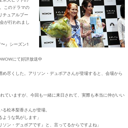
」。このドラマの
リチュアルブー
写会が行われまし
〜』シーズン1
OWOWにて好評放送中
埋め尽くした。アリソン・デュボアさんが登場すると、会場から
かれていますが、今回も一緒に来日されて、実際も本当に仲がいい
いる松本梨香さんが登場。
るような気がします」
リソン・デュボアです』と、言ってるからですよね」