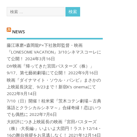
NEWS
藤江琢磨×森岡龍P×下社敦郎監督・映画
『LONESOME VACATION』3/10シネマスコーレに
て公開！
2024年3月16日
DIY映画『帰ってきた宮田バスターズ（株）」
9/17、第七藝術劇場にて公開！
2022年9月16日
映画『ダイナマイト・ソウル・バンビ』まさかの
上映延長決定、9/23まで！新宿K’s cinemaにて
2022年9月14日
7/10（日）開催！桂米紫『茨木コテン劇場～古典
落語とクラシカルシネマ～』合縁奇縁！恋はいつ
でも偶然に
2022年7月6日
大好評につき上映延長の映画『宮田バスターズ
（株）-大長編-』いよいよ大団円！ラスト12/14・
16の舞台挨拶をお見逃しなく！
2021年12月14日