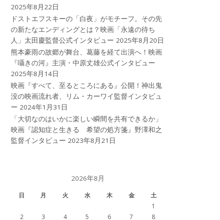
2025年8月22日
ドストエフスキーの「白夜」がモチーフ。その先
の新たなエンディングとは？映画「永遠の待ち
人」太田慶監督公式インタビュー
2025年8月20日
熊本豪雨の故郷が舞台、葛藤を経て出演へ！映画
『囁きの河』主演・中原丈雄公式インタビュー
2025年8月14日
映画『すべて、至るところにある』公開！神出鬼
没の映画流れ者、リム・カーワイ監督インタビュ
ー
2024年1月31日
「大切なのはいかに楽しい瞬間を共有できるか」
映画『認知症と生きる 希望の処方箋』野澤和之
監督インタビュー
2023年8月21日
2026年8月
日
月
火
水
木
金
土
1
2
3
4
5
6
7
8