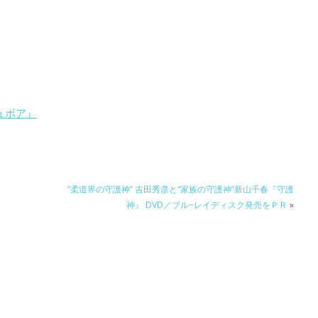
ュボア』
“柔道界の守護神” 吉田秀彦と“家族の守護神”新山千春『守護
神』 DVD／ブル−レイディスク発売をＰＲ
»