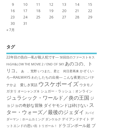
9
10
11
12
13
14
15
16
17
18
19
20
21
22
23
24
25
26
27
28
29
30
31
« 7月
タグ
22年目の告白―私が殺人犯です―
50回目のファーストキス
あのコの、ト
HiGH&LOW THE MOVIE 2 / END OF SKY
リコ。
かぞくい
あゝ、荒野
いつまた、君と 何日君再来
ろ―RAILWAYS わたしたちの出発―
こんな夜更けにバナ
ウスケボーイズ
ナかよ 愛しき実話
ウタモノ
ガタリ
シュガー・ラッシュ：オ​ンライン
オーシャンズ８
ジュラシック・ワールド／炎の王国
ジ
ス
ョジョの奇妙な冒険 ダイヤモンドは砕けない
ター・ウォーズ／最後のジェダイ
スパイ
デイアンドナイト
デ
ダーマン：ホームカミング
ダンケルク
ドラゴンボール超 ブ
ットエンドの思い出
トリガール！