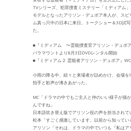
b
er
a
TVシリーズ、犯罪捜査ミステリー「ミディアム
o
o
モデルとなったアリソン・デュボア本人が、スピ
o
ム真っ只中の日本に来日。トークショー＆3D試
た。
k
■『ミディアム 〜霊能捜査官アリソン・デュボア
パラマウントより8月3日DVDレンタル開始
■『ミディアム２ 霊能者アリソン・デュボア』W
小雨の降る中、続々と来場者が詰めかけ、会場を
拍手と歓声が沸きあがった。
MC「ドラマの中でもご主人と仲のいい様子が描
んですね」
日本語吹き替え版でアリソン役の声を担当されて
松本「すごく感激しています。以前から知ってい
アリソン「それは、ドラマの中でいつも『私はア