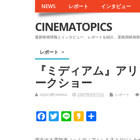
NEWS
レポート
インタビュー
CINEMATOPICS
最新映画情報とインタビュー、レポートを紹介。某映画映画祭
レポート
『ミディアム』アリ
ークショー
topics@cinema
2007年6月15日
レポート
F
T
Li
K
共
ac
w
n
a
有
e
itt
e
k
実在する霊能者（＝ミディアム）を主人公にした