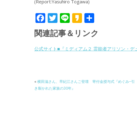
(Report:Yasuhiro Togawa)
F
T
Li
K
共
ac
w
n
a
有
関連記事＆リンク
e
itt
e
k
b
er
a
公式サイト■『ミディアム２ 霊能者アリソン・デ
o
o
o
k
«
横田滋さん、早紀江さんご登壇 寄付金授与式『めぐみ−引
き裂かれた家族の30年』