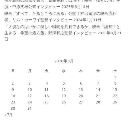
熊本豪雨の故郷が舞台、葛藤を経て出演へ！映画『囁きの河』主
演・中原丈雄公式インタビュー
2025年8月14日
映画『すべて、至るところにある』公開！神出鬼没の映画流れ
者、リム・カーワイ監督インタビュー
2024年1月31日
「大切なのはいかに楽しい瞬間を共有できるか」映画『認知症と
生きる 希望の処方箋』野澤和之監督インタビュー
2023年8月21
日
2026年8月
日
月
火
水
木
金
土
1
2
3
4
5
6
7
8
9
10
11
12
13
14
15
16
17
18
19
20
21
22
23
24
25
26
27
28
29
30
31
« 7月