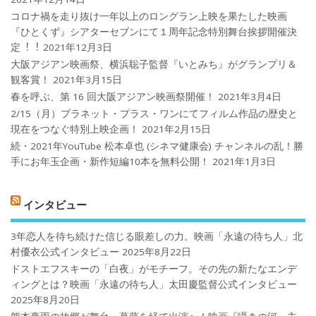
コロナ禍を⾛り抜け⼀年以上のロングラン上映を果たした映画
『ひとくず』シアターセブンにて１周年記念特別舞台挨拶開催決
定︕︕
2021年12月3日
大阪アジアン映画祭、横浜聡子監督『いとみち』がグランプリ＆
観客賞！
2021年3月15日
春を呼ぶ、第 16 回大阪アジアン映画祭開催！
2021年3月4日
2/15（月）プラネット・プラス・ワンにてフィルム作品の歴史と
現在をつなぐ特別上映企画！
2021年2月15日
続・2021年YouTube 松本卓也 (シネマ健康会) チャンネルの乱！勝
手にお年玉企画・新作短編10本を無料公開！
2021年1月3日
インタビュー
3年恋人を待ち続けた信じる眼差しの力。映画「永遠の待ち人」北
村優衣公式インタビュー
2025年8月22日
ドストエフスキーの「白夜」がモチーフ。その先の新たなエンデ
ィングとは？映画「永遠の待ち人」太田慶監督公式インタビュー
2025年8月20日