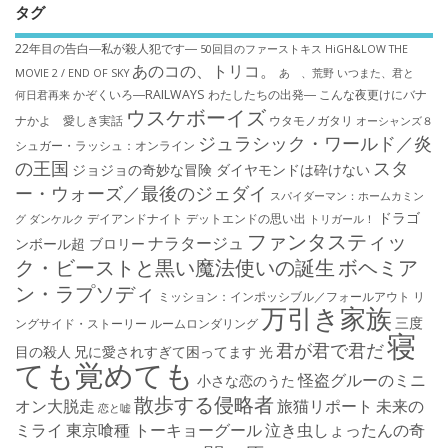
タグ
22年目の告白―私が殺人犯です―
50回目のファーストキス
HiGH&LOW THE
あのコの、トリコ。
MOVIE 2 / END OF SKY
あゝ、荒野
いつまた、君と
かぞくいろ―RAILWAYS わたしたちの出発―
こんな夜更けにバナ
何日君再来
ウスケボーイズ
ナかよ 愛しき実話
ウタモノガタリ
オーシャンズ８
ジュラシック・ワールド／炎
シュガー・ラッシュ：オ​ンライン
の王国
スタ
ジョジョの奇妙な冒険 ダイヤモンドは砕けない
ー・ウォーズ／最後のジェダイ
スパイダーマン：ホームカミン
ドラゴ
デイアンドナイト
デットエンドの思い出
グ
ダンケルク
トリガール！
ファンタスティッ
ナラタージュ
ンボール超 ブロリー
ク・ビーストと黒い魔法使いの誕生
ボヘミア
ン・ラプソディ
ミッション：インポッシブル／フォールアウト
リ
万引き家族
三度
ングサイド・ストーリー
ルームロンダリング
寝
君が君で君だ
目の殺人
兄に愛されすぎて困ってます
光
ても覚めても
怪盗グルーのミニ
小さな恋のうた
散歩する侵略者
オン大脱走
旅猫リポート
未来の
恋と嘘
ミライ
東京喰種 トーキョーグール
泣き虫しょったんの奇