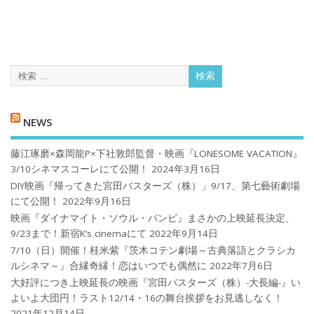
NEWS
藤江琢磨×森岡龍P×下社敦郎監督・映画『LONESOME VACATION』
3/10シネマスコーレにて公開！
2024年3月16日
DIY映画『帰ってきた宮田バスターズ（株）」9/17、第七藝術劇場
にて公開！
2022年9月16日
映画『ダイナマイト・ソウル・バンビ』まさかの上映延長決定、
9/23まで！新宿K’s cinemaにて
2022年9月14日
7/10（日）開催！桂米紫『茨木コテン劇場～古典落語とクラシカ
ルシネマ～』合縁奇縁！恋はいつでも偶然に
2022年7月6日
大好評につき上映延長の映画『宮田バスターズ（株）-大長編-』い
よいよ大団円！ラスト12/14・16の舞台挨拶をお見逃しなく！
2021年12月14日