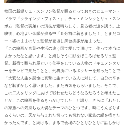
韓国の新鋭リュ・スンワン監督が贈るとっておきのヒューマン・
ドラマ『クライング・フィスト』。チェ・ミンシクとリュ・スン
ボム（監督の実弟）の演技が素晴らしく、見る者の涙を誘う。上
映後、心地よい余韻が残る中「５分前に着きました！」とまだコ
ート姿のままのリュ監督が登壇し舞台挨拶が始まった。
「この映画が言葉や生活の違う国で愛して頂けて、作って本当に
よかったなと思います」と嬉しそうに顔をほころばせるリュ監
督。新宿で殴られ屋という仕事をしている人物のドキュメンタリ
ーをテレビで見たことと、刑務所にいるボクサーを知ったことで
「大変な人生を懸命に真摯に生きている人に対して、自分の辛さ
など恥ずかしく思いました。また勇気をもらいました。そこで、
この二人をリングにあげて戦わせたらどうなるだろうと考えたこ
とが、この映画を作るきっかけでした」と語り、さらに「わたし
の家族への気持ちも大切なテーマのひとつです。時にうんざりす
るくらいの、天から与えれた切っても切れない家族の縁を描きた
かったんです」と続ける。まるで会場のひとりひとりに話しかけ