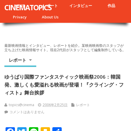
CINEMATOPICS
NEWS
レポート
インタビュー
作品
Privacy
About Us
最新映画情報とインタビュー、レポートを紹介。某映画映画祭のスタッフが
立ち上げた映画情報サイト。現在2代目がスタッフとして編集制作している。
レポート
ゆうばり国際ファンタスティック映画祭2006：韓国
発、激しくも愛溢れる映画が登場！『クライング・フ
ィスト』舞台挨拶
topics@cinema
2006年2月25日
レポート
コメントはありません