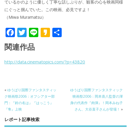
ているかのように優しく丁寧な話しぶりが、観客の心を映画同様
にぐっと掴んでいた。この映画、必見ですよ！
（Miwa Muramatsu）
F
T
Li
K
共
ac
w
n
a
有
関連作品
e
itt
e
k
b
er
a
http://data.cinematopics.com/?p=43820
o
o
o
k
«
ゆうばり国際ファンタスティッ
ゆうばり国際ファンタスティック
ク映画祭2006：オフシアター部
映画祭2006：岡本喜八監督の渾
門：『鈴の名は』『はっこう』
身の代表作『肉弾』！岡本みね子
『隼』上映
さん、大谷直子さんが登場！
»
レポート記事検索