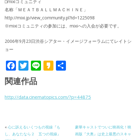
□mixiコミュニティ
名称「ＭＥＡＴＢＡＬＬＭＡＣＨＩＮＥ」
http://mixi.jp/view_community.pl?id=1225098
※mixiコミュニティの参加には、mixiへの入会が必要です。
2006年9月23日渋谷シアター・イメージフォーラムにてレイトシ
ョー
F
T
Li
K
共
ac
w
n
a
有
関連作品
e
itt
e
k
b
er
a
http://data.cinematopics.com/?p=44875
o
o
o
k
«
心に訴えるいくつもの視線『も
豪華キャストでついに映画化！映
し、あなたなら２ 五つの視線』
画版『大奥』は史上最悪のスキャ