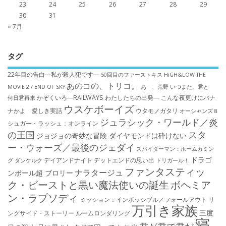
23
24
25
26
27
28
29
30
31
« 7月
タグ
22年目の告白―私が殺人犯です―
50回目のファーストキス
HiGH&LOW THE
あのコの、トリコ。
MOVIE 2 / END OF SKY
あゝ、荒野
いつまた、君と
かぞくいろ―RAILWAYS わたしたちの出発―
こんな夜更けにバナ
何日君再来
ウスケボーイズ
ナかよ 愛しき実話
ウタモノガタリ
オーシャンズ８
ジュラシック・ワールド／炎
シュガー・ラッシュ：オ​ンライン
の王国
スタ
ジョジョの奇妙な冒険 ダイヤモンドは砕けない
ー・ウォーズ／最後のジェダイ
スパイダーマン：ホームカミン
ドラゴ
デイアンドナイト
デットエンドの思い出
グ
ダンケルク
トリガール！
ファンタスティッ
ナラタージュ
ンボール超 ブロリー
ク・ビーストと黒い魔法使いの誕生
ボヘミア
ン・ラプソディ
ミッション：インポッシブル／フォールアウト
リ
万引き家族
三度
ングサイド・ストーリー
ルームロンダリング
寝