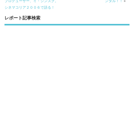
プロデューサー、イ・ジンスク。
ンダル！！
»
シネマコリア２００６で語る！
レポート記事検索