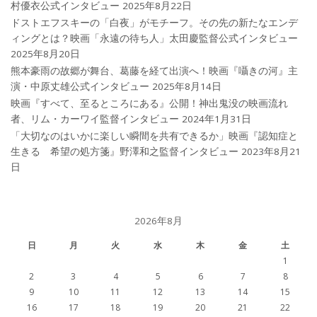
村優衣公式インタビュー
2025年8月22日
ドストエフスキーの「白夜」がモチーフ。その先の新たなエンデ
ィングとは？映画「永遠の待ち人」太田慶監督公式インタビュー
2025年8月20日
熊本豪雨の故郷が舞台、葛藤を経て出演へ！映画『囁きの河』主
演・中原丈雄公式インタビュー
2025年8月14日
映画『すべて、至るところにある』公開！神出鬼没の映画流れ
者、リム・カーワイ監督インタビュー
2024年1月31日
「大切なのはいかに楽しい瞬間を共有できるか」映画『認知症と
生きる 希望の処方箋』野澤和之監督インタビュー
2023年8月21
日
2026年8月
日
月
火
水
木
金
土
1
2
3
4
5
6
7
8
9
10
11
12
13
14
15
16
17
18
19
20
21
22