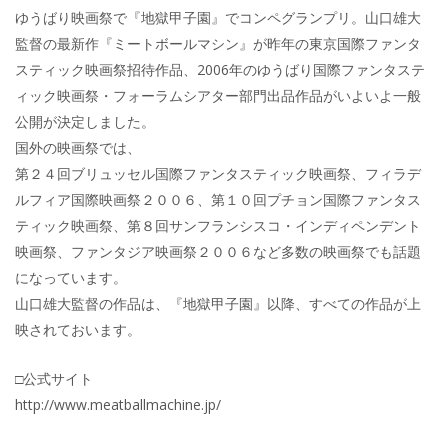
ゆうばり映画祭で『地獄甲子園』でコンペグランプリ。山口雄大
監督の最新作『ミートボールマシン』が昨年の東京国際ファンタ
スティック映画祭招待作品、2006年のゆうばり国際ファンタステ
ィック映画祭・フォーラムシアター部門出品作品がいよいよ一般
公開が決定しました。
国外の映画祭では、
第２４回ブリュッセル国際ファンタスティック映画祭、フィラデ
ルフィア国際映画祭２００６、第１０回プチョン国際ファンタス
ティック映画祭、第８回サンフランシスコ・インディペンデント
映画祭、ファンタジア映画祭２００６など多数の映画祭でも話題
になっています。
山口雄大監督の作品は、『地獄甲子園』以降、すべての作品が上
映されておいます。
□公式サイト
http://www.meatballmachine.jp/