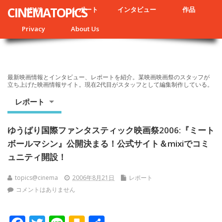
CINEMATOPICS
NEWS
レポート
インタビュー
作品
Privacy
About Us
最新映画情報とインタビュー、レポートを紹介。某映画映画祭のスタッフが
立ち上げた映画情報サイト。現在2代目がスタッフとして編集制作している。
レポート
ゆうばり国際ファンタスティック映画祭2006:『ミート
ボールマシン』公開決まる！公式サイト＆mixiでコミ
ュニティ開設！
topics@cinema
2006年8月21日
レポート
コメントはありません