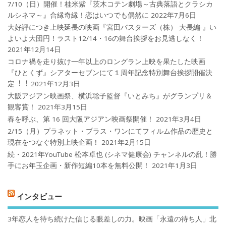
7/10（日）開催！桂米紫『茨木コテン劇場～古典落語とクラシカ
ルシネマ～』合縁奇縁！恋はいつでも偶然に
2022年7月6日
大好評につき上映延長の映画『宮田バスターズ（株）-大長編-』い
よいよ大団円！ラスト12/14・16の舞台挨拶をお見逃しなく！
2021年12月14日
コロナ禍を⾛り抜け⼀年以上のロングラン上映を果たした映画
『ひとくず』シアターセブンにて１周年記念特別舞台挨拶開催決
定︕︕
2021年12月3日
大阪アジアン映画祭、横浜聡子監督『いとみち』がグランプリ＆
観客賞！
2021年3月15日
春を呼ぶ、第 16 回大阪アジアン映画祭開催！
2021年3月4日
2/15（月）プラネット・プラス・ワンにてフィルム作品の歴史と
現在をつなぐ特別上映企画！
2021年2月15日
続・2021年YouTube 松本卓也 (シネマ健康会) チャンネルの乱！勝
手にお年玉企画・新作短編10本を無料公開！
2021年1月3日
インタビュー
3年恋人を待ち続けた信じる眼差しの力。映画「永遠の待ち人」北