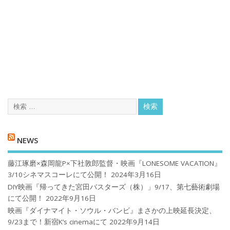
NEWS
藤江琢磨×森岡龍P×下社敦郎監督・映画『LONESOME VACATION』
3/10シネマスコーレにて公開！
2024年3月16日
DIY映画『帰ってきた宮田バスターズ（株）」9/17、第七藝術劇場
にて公開！
2022年9月16日
映画『ダイナマイト・ソウル・バンビ』まさかの上映延長決定、
9/23まで！新宿K’s cinemaにて
2022年9月14日