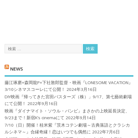
NEWS
藤江琢磨×森岡龍P×下社敦郎監督・映画『LONESOME VACATION』
3/10シネマスコーレにて公開！
2024年3月16日
DIY映画『帰ってきた宮田バスターズ（株）」9/17、第七藝術劇場
にて公開！
2022年9月16日
映画『ダイナマイト・ソウル・バンビ』まさかの上映延長決定、
9/23まで！新宿K’s cinemaにて
2022年9月14日
7/10（日）開催！桂米紫『茨木コテン劇場～古典落語とクラシカ
ルシネマ～』合縁奇縁！恋はいつでも偶然に
2022年7月6日