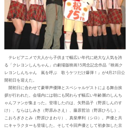
テレビアニメで大人から子供まで幅広い年代に絶大な人気を誇
る「クレヨンしんちゃん」の劇場版映画15周念記念作品『映画ク
レヨンしんちゃん 嵐を呼ぶ 歌うケツだけ爆弾！』が4月21日公
開初日を迎えた。
開初日に合わせて豪華声優陣とスペシャルゲストによる舞台挨
拶が行われた。会場内には朝にも関わらず幅広い年齢層のしんち
ゃんファンが集まった。登壇したのは、矢野晶子（野原しんのす
け）、ならはしみき（野原みさえ）、藤原哲治（野原ひろし）、
こおろぎさとみ（野原ひまわり）、真柴摩利（シロ）。声優と共
にキャラクターも登場した。そして今回声優として初参加した京