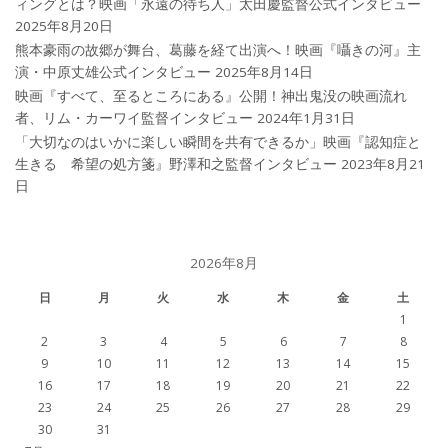
ィングとは？映画「永遠の待ち人」太田慶監督公式インタビュー
2025年8月20日
熊本豪雨の故郷が舞台、葛藤を経て出演へ！映画『囁きの河』主
演・中原丈雄公式インタビュー
2025年8月14日
映画『すべて、至るところにある』公開！神出鬼没の映画流れ
者、リム・カーワイ監督インタビュー
2024年1月31日
「大切なのはいかに楽しい瞬間を共有できるか」映画『認知症と
生きる 希望の処方箋』野澤和之監督インタビュー
2023年8月21
日
2026年8月
日
月
火
水
木
金
土
1
2
3
4
5
6
7
8
9
10
11
12
13
14
15
16
17
18
19
20
21
22
23
24
25
26
27
28
29
30
31