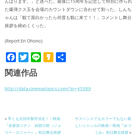
んばります。」と述べた。最後に15周年を記念して特別に作られ
た爆弾クス玉を会場のカウントダウンに合わせて割った。しんち
ゃんは「観て面白かったら何度も観に来て！！」コメントし舞台
挨拶を締めくくった。
(Report:Eri Ohono)
F
T
Li
K
共
ac
w
n
a
有
関連作品
e
itt
e
k
b
er
a
http://data.cinematopics.com/?p=45389
o
o
o
k
«
早くも次回作製作決定！！映画
サスペンスでもホラーでもない新
『名探偵コナン 紺碧の棺（ジョ
しいジャンルの映画！映画『みづ
リー・ロジャー）』初日舞台挨拶
うみ』初日舞台挨拶
»