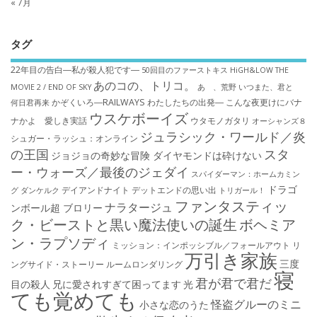
« 7月
タグ
22年目の告白―私が殺人犯です―
50回目のファーストキス
HiGH&LOW THE
あのコの、トリコ。
MOVIE 2 / END OF SKY
あゝ、荒野
いつまた、君と
かぞくいろ―RAILWAYS わたしたちの出発―
こんな夜更けにバナ
何日君再来
ウスケボーイズ
ナかよ 愛しき実話
ウタモノガタリ
オーシャンズ８
ジュラシック・ワールド／炎
シュガー・ラッシュ：オ​ンライン
の王国
スタ
ジョジョの奇妙な冒険 ダイヤモンドは砕けない
ー・ウォーズ／最後のジェダイ
スパイダーマン：ホームカミン
ドラゴ
デイアンドナイト
デットエンドの思い出
グ
ダンケルク
トリガール！
ファンタスティッ
ナラタージュ
ンボール超 ブロリー
ク・ビーストと黒い魔法使いの誕生
ボヘミア
ン・ラプソディ
ミッション：インポッシブル／フォールアウト
リ
万引き家族
三度
ングサイド・ストーリー
ルームロンダリング
寝
君が君で君だ
目の殺人
兄に愛されすぎて困ってます
光
ても覚めても
怪盗グルーのミニ
小さな恋のうた