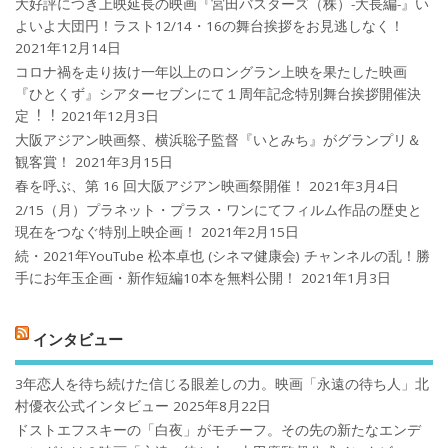
大好評につき上映延長の映画『宮田バスターズ（株）-大長編-』い
よいよ大団円！ラスト12/14・16の舞台挨拶をお見逃しなく！
2021年12月14日
コロナ禍を⾛り抜け⼀年以上のロングラン上映を果たした映画
『ひとくず』シアターセブンにて１周年記念特別舞台挨拶開催決
定︕︕
2021年12月3日
大阪アジアン映画祭、横浜聡子監督『いとみち』がグランプリ＆
観客賞！
2021年3月15日
春を呼ぶ、第 16 回大阪アジアン映画祭開催！
2021年3月4日
2/15（月）プラネット・プラス・ワンにてフィルム作品の歴史と
現在をつなぐ特別上映企画！
2021年2月15日
続・2021年YouTube 松本卓也 (シネマ健康会) チャンネルの乱！勝
手にお年玉企画・新作短編10本を無料公開！
2021年1月3日
インタビュー
3年恋人を待ち続けた信じる眼差しの力。映画「永遠の待ち人」北
村優衣公式インタビュー
2025年8月22日
ドストエフスキーの「白夜」がモチーフ。その先の新たなエンデ