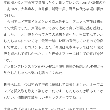
本政樹と歌と声両方で参加したクレヨンフレンズfrom AKB48の折
井あゆみ、大島麻衣、今井優、浦野一美、野呂佳代も会場に駆け
つけた。
今回アニメ声優初参加という京本政樹は「アニメの声優は初め
てで大変でした。声優をやってみて改めて良い映画と感じ感動し
ました。」と声優をやってみての感想を述べた。横に並んでいた
しんちゃんについては「最近一緒に映画の宣伝しているので仲良
しですよ。」とコメント。また「今回は京本キャラではなく僕の
声を買われて嬉しかった。」と声優オファーに対しての喜びを述
べた。
クレヨンフレンズ from AKB48は声優初挑戦の感想とABK48から
見たしんちゃんの魅力を語ってくれた。
折井あゆみ「今回初めて声優に挑戦して緊張しました。オープニ
ングと挿入歌も歌えて楽しかったです。しんちゃんは明るくてか
わいい。個性的で愛らしいキャラクターですね。」
大島麻衣「小さい頃から見ていた作品に出られて嬉しいです。し