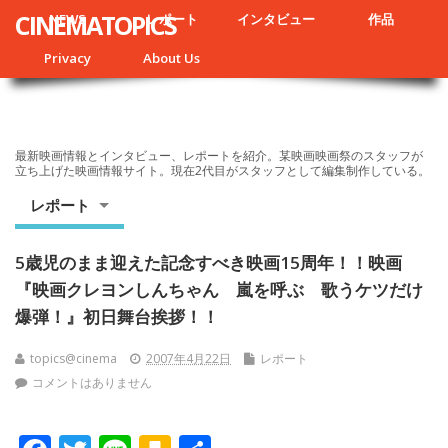
CINEMATOPICS
NEWS
レポート
インタビュー
作品
Privacy
About Us
最新映画情報とインタビュー、レポートを紹介。某映画映画祭のスタッフが
立ち上げた映画情報サイト。現在2代目がスタッフとして編集制作している。
レポート
5歳児のまま迎えた記念すべき映画15周年！！映画
『映画クレヨンしんちゃん 嵐を呼ぶ 歌うケツだけ
爆弾！』初日舞台挨拶！！
topics@cinema
2007年4月22日
レポート
コメントはありません