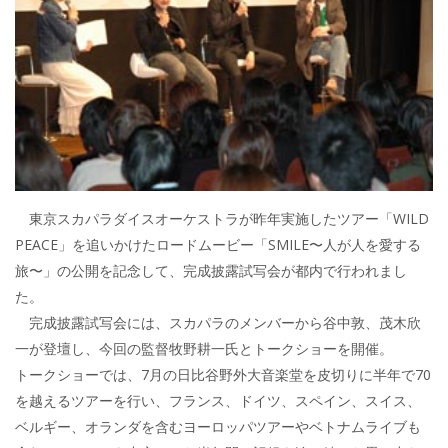
東京スカパラダイスオーケストラが昨年実施したツアー「WILD
PEACE」を追いかけたロードムービー「SMILE〜人が人を愛する
旅〜」の公開を記念して、完成披露試写会が都内で行われまし
た。
完成披露試写会には、スカパラのメンバーから谷中敦、茂木欣
一が登壇し、今回の監督牧野耕一氏とトークショーを開催。
トークショーでは、7月の日比谷野外大音楽堂を皮切りに半年で70
を越えるツアーを行い、フランス、ドイツ、スペイン、スイス、
ベルギー、オランダを含むヨーロッパツアーやベトナムライブも