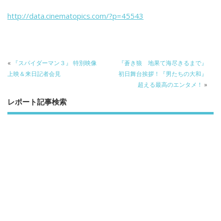
b
er
a
http://data.cinematopics.com/?p=45543
o
o
o
k
«
『スパイダーマン３』 特別映像
『蒼き狼 地果て海尽きるまで』
上映＆来日記者会見
初日舞台挨拶！『男たちの大和』
超える最高のエンタメ！
»
レポート記事検索