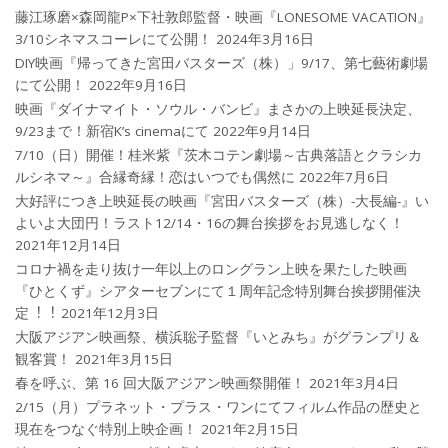
藤江琢磨×森岡龍P×下社敦郎監督・映画『LONESOME VACATION』
3/10シネマスコーレにて公開！
2024年3月16日
DIY映画『帰ってきた宮田バスターズ（株）」9/17、第七藝術劇場
にて公開！
2022年9月16日
映画『ダイナマイト・ソウル・バンビ』まさかの上映延長決定、
9/23まで！新宿K’s cinemaにて
2022年9月14日
7/10（日）開催！桂米紫『茨木コテン劇場～古典落語とクラシカ
ルシネマ～』合縁奇縁！恋はいつでも偶然に
2022年7月6日
大好評につき上映延長の映画『宮田バスターズ（株）-大長編-』い
よいよ大団円！ラスト12/14・16の舞台挨拶をお見逃しなく！
2021年12月14日
コロナ禍を⾛り抜け⼀年以上のロングラン上映を果たした映画
『ひとくず』シアターセブンにて１周年記念特別舞台挨拶開催決
定︕︕
2021年12月3日
大阪アジアン映画祭、横浜聡子監督『いとみち』がグランプリ＆
観客賞！
2021年3月15日
春を呼ぶ、第 16 回大阪アジアン映画祭開催！
2021年3月4日
2/15（月）プラネット・プラス・ワンにてフィルム作品の歴史と
現在をつなぐ特別上映企画！
2021年2月15日