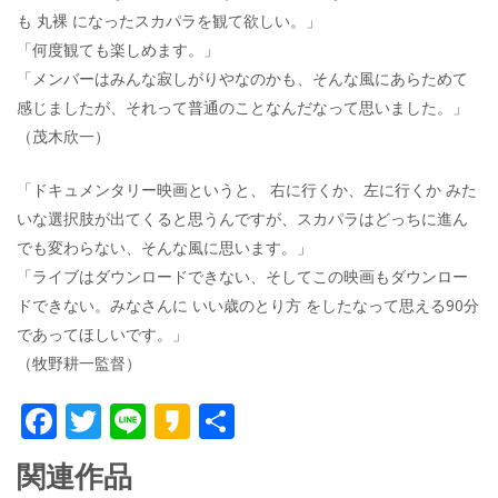
も 丸裸 になったスカパラを観て欲しい。」
「何度観ても楽しめます。」
「メンバーはみんな寂しがりやなのかも、そんな風にあらためて
感じましたが、それって普通のことなんだなって思いました。」
（茂木欣一）
「ドキュメンタリー映画というと、 右に行くか、左に行くか みた
いな選択肢が出てくると思うんですが、スカパラはどっちに進ん
でも変わらない、そんな風に思います。」
「ライブはダウンロードできない、そしてこの映画もダウンロー
ドできない。みなさんに いい歳のとり方 をしたなって思える90分
であってほしいです。」
（牧野耕一監督）
F
T
Li
K
共
ac
w
n
a
有
関連作品
e
itt
e
k