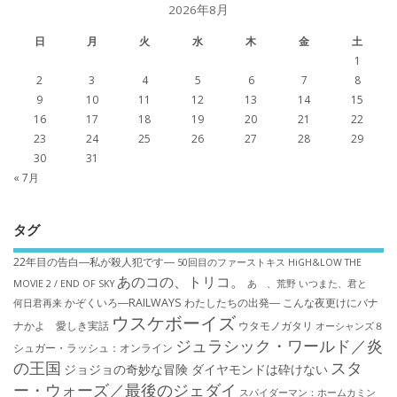
2026年8月
日
月
火
水
木
金
土
1
2
3
4
5
6
7
8
9
10
11
12
13
14
15
16
17
18
19
20
21
22
23
24
25
26
27
28
29
30
31
« 7月
タグ
22年目の告白―私が殺人犯です―
50回目のファーストキス
HiGH&LOW THE
あのコの、トリコ。
MOVIE 2 / END OF SKY
あゝ、荒野
いつまた、君と
かぞくいろ―RAILWAYS わたしたちの出発―
こんな夜更けにバナ
何日君再来
ウスケボーイズ
ナかよ 愛しき実話
ウタモノガタリ
オーシャンズ８
ジュラシック・ワールド／炎
シュガー・ラッシュ：オ​ンライン
の王国
スタ
ジョジョの奇妙な冒険 ダイヤモンドは砕けない
ー・ウォーズ／最後のジェダイ
スパイダーマン：ホームカミン