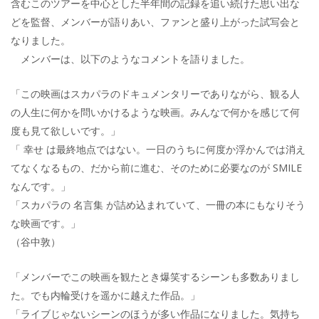
含むこのツアーを中心とした半年間の記録を追い続けた思い出な
どを監督、メンバーが語りあい、ファンと盛り上がった試写会と
なりました。
メンバーは、以下のようなコメントを語りました。
「この映画はスカパラのドキュメンタリーでありながら、観る人
の人生に何かを問いかけるような映画。みんなで何かを感じて何
度も見て欲しいです。」
「 幸せ は最終地点ではない。一日のうちに何度か浮かんでは消え
てなくなるもの、だから前に進む、そのために必要なのが SMILE
なんです。」
「スカパラの 名言集 が詰め込まれていて、一冊の本にもなりそう
な映画です。」
（谷中敦）
「メンバーでこの映画を観たとき爆笑するシーンも多数ありまし
た。でも内輪受けを遥かに越えた作品。」
「ライブじゃないシーンのほうが多い作品になりました。気持ち