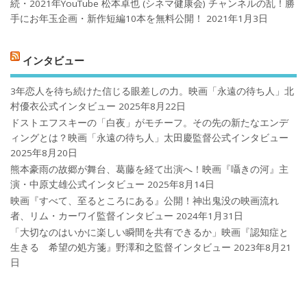
続・2021年YouTube 松本卓也 (シネマ健康会) チャンネルの乱！勝
手にお年玉企画・新作短編10本を無料公開！
2021年1月3日
インタビュー
3年恋人を待ち続けた信じる眼差しの力。映画「永遠の待ち人」北
村優衣公式インタビュー
2025年8月22日
ドストエフスキーの「白夜」がモチーフ。その先の新たなエンデ
ィングとは？映画「永遠の待ち人」太田慶監督公式インタビュー
2025年8月20日
熊本豪雨の故郷が舞台、葛藤を経て出演へ！映画『囁きの河』主
演・中原丈雄公式インタビュー
2025年8月14日
映画『すべて、至るところにある』公開！神出鬼没の映画流れ
者、リム・カーワイ監督インタビュー
2024年1月31日
「大切なのはいかに楽しい瞬間を共有できるか」映画『認知症と
生きる 希望の処方箋』野澤和之監督インタビュー
2023年8月21
日