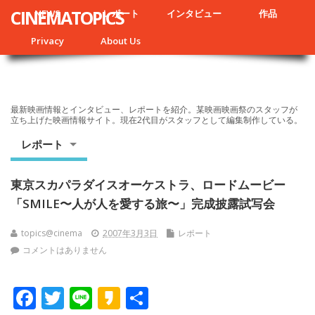
CINEMATOPICS
NEWS
レポート
インタビュー
作品
Privacy
About Us
最新映画情報とインタビュー、レポートを紹介。某映画映画祭のスタッフが
立ち上げた映画情報サイト。現在2代目がスタッフとして編集制作している。
レポート
東京スカパラダイスオーケストラ、ロードムービー
「SMILE〜人が人を愛する旅〜」完成披露試写会
topics@cinema
2007年3月3日
レポート
コメントはありません
F
T
Li
K
共