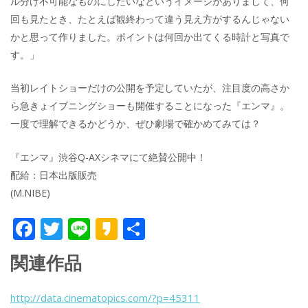
ル分け不可能なものにしたいなというイメージがありまして、何
回も見たとき、たとえば観終わって違う見え方がするんじゃない
かと思って作りました。ポイントは何回か出てくる時計と写真で
す。」
当初レイトショーだけの公開を予定していたが、注目度の高さか
ら急きょイブニングショーも開催することになった『エンマ』。
一度で理解できるかどうか、ぜひ劇場で確かめてみては？
『エンマ』渋谷Q-AXシネマにて絶賛公開中！
配給：日本出版販売
(M.NIBE)
F
T
Li
K
共
ac
w
n
a
有
関連作品
e
itt
e
k
b
er
a
http://data.cinematopics.com/?p=45311