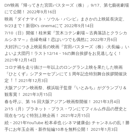
DIY映画『帰ってきた宮田バスターズ（株）」9/17、第七藝術劇場
にて公開！
2022年9月16日
映画『ダイナマイト・ソウル・バンビ』まさかの上映延長決定、
9/23まで！新宿K’s cinemaにて
2022年9月14日
7/10（日）開催！桂米紫『茨木コテン劇場～古典落語とクラシカ
ルシネマ～』合縁奇縁！恋はいつでも偶然に
2022年7月6日
大好評につき上映延長の映画『宮田バスターズ（株）-大長編-』い
よいよ大団円！ラスト12/14・16の舞台挨拶をお見逃しなく！
2021年12月14日
コロナ禍を⾛り抜け⼀年以上のロングラン上映を果たした映画
『ひとくず』シアターセブンにて１周年記念特別舞台挨拶開催決
定︕︕
2021年12月3日
大阪アジアン映画祭、横浜聡子監督『いとみち』がグランプリ＆
観客賞！
2021年3月15日
春を呼ぶ、第 16 回大阪アジアン映画祭開催！
2021年3月4日
2/15（月）プラネット・プラス・ワンにてフィルム作品の歴史と
現在をつなぐ特別上映企画！
2021年2月15日
続・2021年YouTube 松本卓也 (シネマ健康会) チャンネルの乱！勝
手にお年玉企画・新作短編10本を無料公開！
2021年1月3日