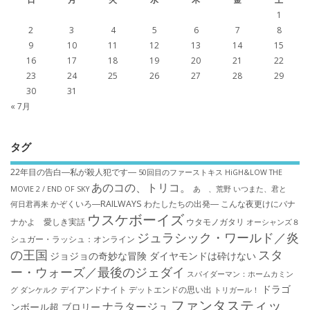
1
2
3
4
5
6
7
8
9
10
11
12
13
14
15
16
17
18
19
20
21
22
23
24
25
26
27
28
29
30
31
« 7月
タグ
22年目の告白―私が殺人犯です―
50回目のファーストキス
HiGH&LOW THE
あのコの、トリコ。
MOVIE 2 / END OF SKY
あゝ、荒野
いつまた、君と
かぞくいろ―RAILWAYS わたしたちの出発―
こんな夜更けにバナ
何日君再来
ウスケボーイズ
ナかよ 愛しき実話
ウタモノガタリ
オーシャンズ８
ジュラシック・ワールド／炎
シュガー・ラッシュ：オ​ンライン
の王国
スタ
ジョジョの奇妙な冒険 ダイヤモンドは砕けない
ー・ウォーズ／最後のジェダイ
スパイダーマン：ホームカミン
ドラゴ
デイアンドナイト
デットエンドの思い出
グ
ダンケルク
トリガール！
ファンタスティッ
ナラタージュ
ンボール超 ブロリー