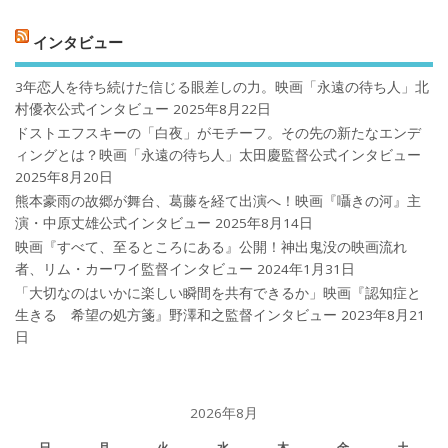
インタビュー
3年恋人を待ち続けた信じる眼差しの力。映画「永遠の待ち人」北
村優衣公式インタビュー
2025年8月22日
ドストエフスキーの「白夜」がモチーフ。その先の新たなエンデ
ィングとは？映画「永遠の待ち人」太田慶監督公式インタビュー
2025年8月20日
熊本豪雨の故郷が舞台、葛藤を経て出演へ！映画『囁きの河』主
演・中原丈雄公式インタビュー
2025年8月14日
映画『すべて、至るところにある』公開！神出鬼没の映画流れ
者、リム・カーワイ監督インタビュー
2024年1月31日
「大切なのはいかに楽しい瞬間を共有できるか」映画『認知症と
生きる 希望の処方箋』野澤和之監督インタビュー
2023年8月21
日
2026年8月
日
月
火
水
木
金
土