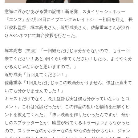
意識に浮かびあがる愛の記憶！新感覚、スタイリッシュホラー
『エンマ』が2月24日にイブニング＆レイトショー初日を迎え、長
江俊和監督、塚本高史さん、近野成美さん、佐藤重幸さんが渋谷
Q-AXシネマにて舞台挨拶を行なった。
塚本高志（主演）「一回観ただけじゃ分からないので、もう一回
来てください！あと5回くらい来てください！したら、ようやく分
かるんじゃないかと思いますので。」
近野成美「百回見てください！」
佐藤重幸「1回見ただけじゃこの映画分かりません。僕は正直出て
いても分かりませんでした！」
キャストだけでなく、長江監督も実は僕も分かっていない」とコ
メント。これは冗談だったが、この作品の狙いと物語を紐解くヒ
ントを教えてくれた。「怖い映画を作りたかったんですが、脅か
しのスプラッターとか、幽霊が出てくるホラーはつまらなかった
ので、スリラーなのかホラーなのかSFなのか分からない、ジャン