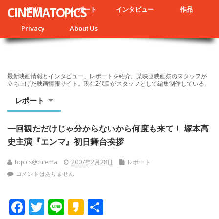
CINEMATOPICS
NEWS
レポート
インタビュー
作品
Privacy
About Us
最新映画情報とインタビュー、レポートを紹介。某映画映画祭のスタッフが
立ち上げた映画情報サイト。現在2代目がスタッフとして編集制作している。
レポート
一回観ただけじゃ分からないから何度も来て！ 塚本高
史主演『エンマ』初日舞台挨拶
topics@cinema
2007年2月28日
レポート
コメントはありません
F
T
Li
K
共