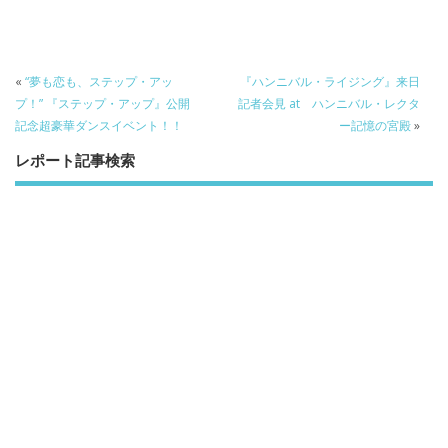
o
o
o
k
«
“夢も恋も、ステップ・アッ
『ハンニバル・ライジング』来日
プ！” 『ステップ・アップ』公開
記者会見 at ハンニバル・レクタ
記念超豪華ダンスイベント！！
ー記憶の宮殿
»
レポート記事検索