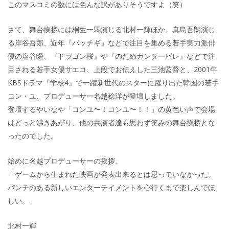
このマスコミの数には色んな訳がありそうですよ（笑）
さて、舞台挨拶には桐生一馬演じる北村一輝ほか、真島吾朗演じ
る岸谷吾郎、近年『パッチギ』などで注目を集める若手実力派俳
優の塩谷瞬、『ドラゴン桜』や『のだめカンタービレ』などで注
目される若手女優サエコ、上段でお伝えした三池監督と、2001年
KBSドラマ『学校4』で一躍新世代のスターに躍り出た韓国の若手
コン・ユ、プロデューサー名越稔洋が登壇しました。
登壇するやいなや「コンユ〜！コンユ〜！！」の黄色い声で会場
はどっと沸きあがり、他の共演者達も思わず笑みの舞台挨拶とな
ったのでした。
始めに名越プロデューサーの挨拶。
「ゲームから生まれた映画が発表出来るとは思っていなかった。
パンチのある新しいエンターテイメントを心行くまで楽しんでほ
しい。」
北村一輝