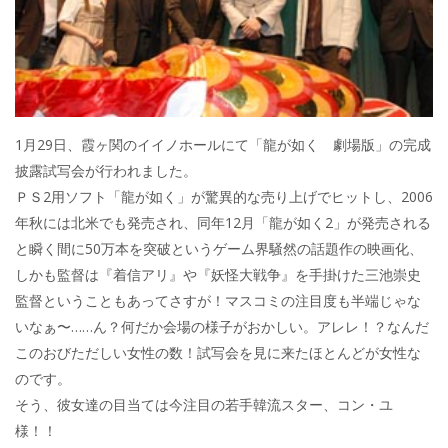
1月29日、霞ヶ関のイイノホールにて「龍が如く 劇場版」の完成
披露試写会が行われました。
ＰＳ2用ソフト「龍が如く」が驚異的な売り上げでヒットし、2006
年秋には北米でも発売され、同年12月「龍が如く2」が発売される
と瞬く間に50万本を突破というゲーム界騒然の話題作の映画化、
しかも監督は『着信アリ』や『妖怪大戦争』を手掛けた三池崇史
監督ということもあってさすが！マスコミの注目度も半端じゃな
いなぁ〜……ん？何だか会場の様子がおかしい。アレレ！？なんだ
このおびただしい女性の数！試写会を見に来たほとんどが女性な
のです。
そう、彼女達の目当ては今注目の若手韓流スター、コン・ユ
様！！