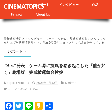
CINEMATOPICS
NEWS
レポート
インタビュー
作品
Privacy
About Us
最新映画情報とインタビュー、レポートを紹介。某映画映画祭のスタッフが
立ち上げた映画情報サイト。現在2代目がスタッフとして編集制作している。
レポート
ついに発表！ゲーム界に旋風を巻き起こした『龍が如
く』劇場版 完成披露舞台挨拶
topics@cinema
2007年1月30日
レポート
コメントはありません
F
T
Li
K
共