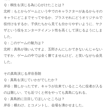
Ｑ：桐生を演じる為に心がけたことは？
北村：もとからゲームという中でのキャラクターがあるからその
キャラにどこまでそってやるか、プラスそれにどうオリジナルで
役付けをするか。子供たちから見ても分かりやすいように、ヤク
ザという役をエンターテイメント性を高くして演じるようにしま
した。
Ｑ：このゲームの魅力は？
北村：真島が強いんですよ、五郎さんにしかできないんじゃない
ですか、ゲームの中では全く勝てませんけど。と笑いながら会見
した。
その真島演じる岸谷吾朗
Ｑ：真島を演じていかがでしたか？
岸谷：難しかったです。キャラが出来ているところに役者が入る
のは難しい、でも近づくと何をやっても真島になれる。
Ｑ：真島的に注目してほしいところは？
岸谷：横わけ。とコメントし、会場を沸かせました。