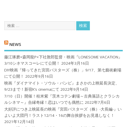
NEWS
藤江琢磨×森岡龍P×下社敦郎監督・映画『LONESOME VACATION』
3/10シネマスコーレにて公開！
2024年3月16日
DIY映画『帰ってきた宮田バスターズ（株）」9/17、第七藝術劇場
にて公開！
2022年9月16日
映画『ダイナマイト・ソウル・バンビ』まさかの上映延長決定、
9/23まで！新宿K’s cinemaにて
2022年9月14日
7/10（日）開催！桂米紫『茨木コテン劇場～古典落語とクラシカ
ルシネマ～』合縁奇縁！恋はいつでも偶然に
2022年7月6日
大好評につき上映延長の映画『宮田バスターズ（株）-大長編-』い
よいよ大団円！ラスト12/14・16の舞台挨拶をお見逃しなく！
2021年12月14日