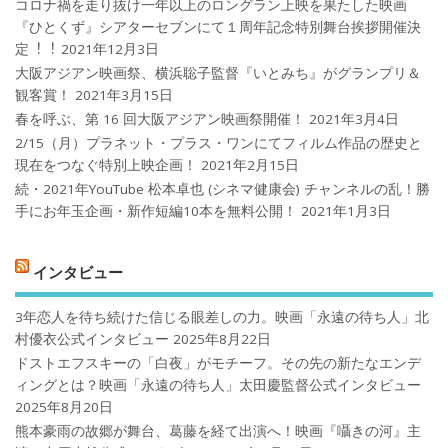
コロナ禍を⾛り抜け⼀年以上のロングラン上映を果たした映画
『ひとくず』シアターセブンにて１周年記念特別舞台挨拶開催決
定︕︕
2021年12月3日
大阪アジアン映画祭、横浜聡子監督『いとみち』がグランプリ＆
観客賞！
2021年3月15日
春を呼ぶ、第 16 回大阪アジアン映画祭開催！
2021年3月4日
2/15（月）プラネット・プラス・ワンにてフィルム作品の歴史と
現在をつなぐ特別上映企画！
2021年2月15日
続・2021年YouTube 松本卓也 (シネマ健康会) チャンネルの乱！勝
手にお年玉企画・新作短編10本を無料公開！
2021年1月3日
インタビュー
3年恋人を待ち続けた信じる眼差しの力。映画「永遠の待ち人」北
村優衣公式インタビュー
2025年8月22日
ドストエフスキーの「白夜」がモチーフ。その先の新たなエンデ
ィングとは？映画「永遠の待ち人」太田慶監督公式インタビュー
2025年8月20日
熊本豪雨の故郷が舞台、葛藤を経て出演へ！映画『囁きの河』主