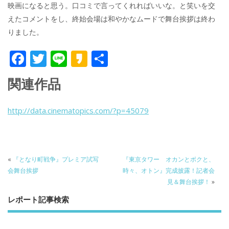
映画になると思う。口コミで言ってくれればいいな。と笑いを交
えたコメントをし、終始会場は和やかなムードで舞台挨拶は終わ
りました。
F
T
Li
K
共
ac
w
n
a
有
関連作品
e
itt
e
k
b
er
a
http://data.cinematopics.com/?p=45079
o
o
o
k
«
『となり町戦争』プレミア試写
『東京タワー オカンとボクと、
会舞台挨拶
時々、オトン』完成披露！記者会
見＆舞台挨拶！
»
レポート記事検索