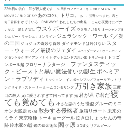
22年目の告白―私が殺人犯です―
50回目のファーストキス
HiGH&LOW THE
あのコの、トリコ。
MOVIE 2 / END OF SKY
あゝ、荒野
いつまた、君と
かぞくいろ―RAILWAYS わたしたちの出発―
こんな夜更けにバナ
何日君再来
ウスケボーイズ
ナかよ 愛しき実話
ウタモノガタリ
オーシャンズ８
ジュラシック・ワールド／炎
シュガー・ラッシュ：オ​ンライン
の王国
スタ
ジョジョの奇妙な冒険 ダイヤモンドは砕けない
ー・ウォーズ／最後のジェダイ
スパイダーマン：ホームカミン
ドラゴ
デイアンドナイト
デットエンドの思い出
グ
ダンケルク
トリガール！
ファンタスティッ
ナラタージュ
ンボール超 ブロリー
ク・ビーストと黒い魔法使いの誕生
ボヘミア
ン・ラプソディ
ミッション：インポッシブル／フォールアウト
リ
万引き家族
三度
ングサイド・ストーリー
ルームロンダリング
寝
君が君で君だ
目の殺人
兄に愛されすぎて困ってます
光
ても覚めても
怪盗グルーのミニ
小さな恋のうた
散歩する侵略者
オン大脱走
旅猫リポート
未来の
恋と嘘
ミライ
東京喰種 トーキョーグール
泣き虫しょったんの奇
関ヶ原
跡
鈴木家の嘘
鋼の錬金術師
３D彼女 リアルガール