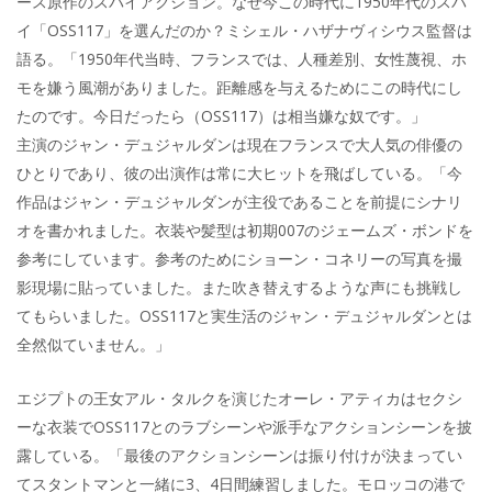
ース原作のスパイアクション。なぜ今この時代に1950年代のスパ
イ「OSS117」を選んだのか？ミシェル・ハザナヴィシウス監督は
語る。「1950年代当時、フランスでは、人種差別、女性蔑視、ホ
モを嫌う風潮がありました。距離感を与えるためにこの時代にし
たのです。今日だったら（OSS117）は相当嫌な奴です。」
主演のジャン・デュジャルダンは現在フランスで大人気の俳優の
ひとりであり、彼の出演作は常に大ヒットを飛ばしている。「今
作品はジャン・デュジャルダンが主役であることを前提にシナリ
オを書かれました。衣装や髪型は初期007のジェームズ・ボンドを
参考にしています。参考のためにショーン・コネリーの写真を撮
影現場に貼っていました。また吹き替えするような声にも挑戦し
てもらいました。OSS117と実生活のジャン・デュジャルダンとは
全然似ていません。」
エジプトの王女アル・タルクを演じたオーレ・アティカはセクシ
ーな衣装でOSS117とのラブシーンや派手なアクションシーンを披
露している。「最後のアクションシーンは振り付けが決まってい
てスタントマンと一緒に3、4日間練習しました。モロッコの港で