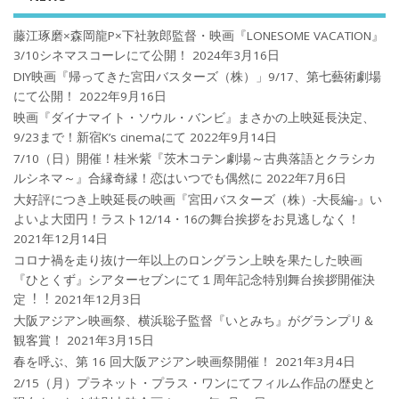
藤江琢磨×森岡龍P×下社敦郎監督・映画『LONESOME VACATION』
3/10シネマスコーレにて公開！
2024年3月16日
DIY映画『帰ってきた宮田バスターズ（株）」9/17、第七藝術劇場
にて公開！
2022年9月16日
映画『ダイナマイト・ソウル・バンビ』まさかの上映延長決定、
9/23まで！新宿K’s cinemaにて
2022年9月14日
7/10（日）開催！桂米紫『茨木コテン劇場～古典落語とクラシカ
ルシネマ～』合縁奇縁！恋はいつでも偶然に
2022年7月6日
大好評につき上映延長の映画『宮田バスターズ（株）-大長編-』い
よいよ大団円！ラスト12/14・16の舞台挨拶をお見逃しなく！
2021年12月14日
コロナ禍を⾛り抜け⼀年以上のロングラン上映を果たした映画
『ひとくず』シアターセブンにて１周年記念特別舞台挨拶開催決
定︕︕
2021年12月3日
大阪アジアン映画祭、横浜聡子監督『いとみち』がグランプリ＆
観客賞！
2021年3月15日
春を呼ぶ、第 16 回大阪アジアン映画祭開催！
2021年3月4日
2/15（月）プラネット・プラス・ワンにてフィルム作品の歴史と