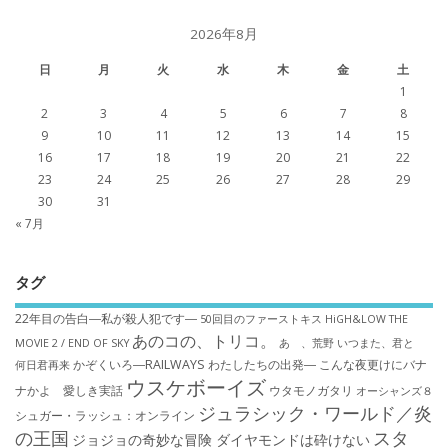
2026年8月
日
月
火
水
木
金
土
1
2
3
4
5
6
7
8
9
10
11
12
13
14
15
16
17
18
19
20
21
22
23
24
25
26
27
28
29
30
31
« 7月
タグ
22年目の告白―私が殺人犯です―
50回目のファーストキス
HiGH&LOW THE
あのコの、トリコ。
MOVIE 2 / END OF SKY
あゝ、荒野
いつまた、君と
かぞくいろ―RAILWAYS わたしたちの出発―
こんな夜更けにバナ
何日君再来
ウスケボーイズ
ナかよ 愛しき実話
ウタモノガタリ
オーシャンズ８
ジュラシック・ワールド／炎
シュガー・ラッシュ：オ​ンライン
の王国
スタ
ジョジョの奇妙な冒険 ダイヤモンドは砕けない