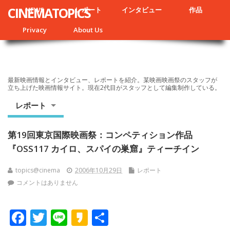
CINEMATOPICS
NEWS
レポート
インタビュー
作品
Privacy
About Us
最新映画情報とインタビュー、レポートを紹介。某映画映画祭のスタッフが
立ち上げた映画情報サイト。現在2代目がスタッフとして編集制作している。
レポート
第19回東京国際映画祭：コンペティション作品
『OSS117 カイロ、スパイの巣窟』ティーチイン
topics@cinema
2006年10月29日
レポート
コメントはありません
F
T
Li
K
共