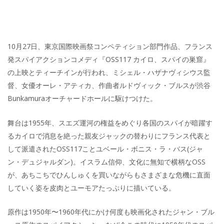
10月27日、東京国際映画祭コンペティション部門作品、フランス
発スパイアクションコメディ『OSS117 カイロ、スパイの巣窟』
の上映とティーチインが行われ、ミシェル・ハザナヴィシウス監
督、女優オーレ・アティカ、作曲者ルドヴィック・ブルスが渋谷
Bunkamuraオーチャードホールに駆けつけた。
舞台は1955年、スエズ運河の権益をめぐり各国のスパイが暗躍す
るカイロで消息を絶った親友ジャックの替わりにフランス代表と
して派遣されたOSS117ことユベール・ボニス・ラ・バス(ジャ
ン・デュジャルダン)。イスラム信仰、文化に無知で横柄なOSS
が、あちこちでひんしゅくを買いながらもさまざまな危機に直面
していく姿を皮肉とユーモアたっぷりに描いている。
原作は1950年〜1960年代にかけ何度も映画化されたジャン・ブル