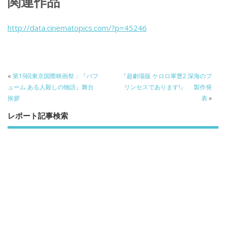
関連作品
e
itt
e
k
b
er
a
http://data.cinematopics.com/?p=45246
o
o
o
k
«
第19回東京国際映画祭：『パフ
『超劇場版 ケロロ軍曹2 深海のプ
ューム ある人殺しの物語』舞台
リンセスであります!』 製作発
挨拶
表
»
レポート記事検索