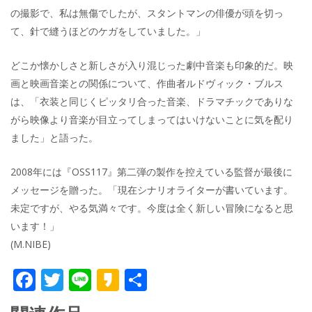
の撮影で、私は無傷でしたが、スタントマンの俳優が頭を切っ
て、針で縫うほどのケガをしていました。」
どこか懐かしさと新しさが入り混じった劇中音楽も印象的だ。映
画と映画音楽との関係について、作曲者ルドヴィック・ブルス
は、「衣装と同じくピッタリ合った音楽、ドラマチックでありな
がら映像より音楽が目立ってしまってはいけないことに気を配り
ました」と語った。
2008年には『OSS117』第二弾の製作を控えている監督が最後に
メッセージを贈った。「現在シナリオライターが書いています。
未定ですが、やる気満々です。今度は全く新しい冒険になると思
います！」
(M.NIBE)
F
T
Li
K
共
ac
w
n
a
有