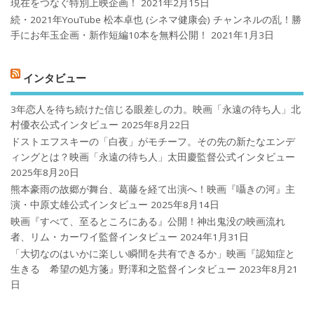
現在をつなぐ特別上映企画！
2021年2月15日
続・2021年YouTube 松本卓也 (シネマ健康会) チャンネルの乱！勝
手にお年玉企画・新作短編10本を無料公開！
2021年1月3日
インタビュー
3年恋人を待ち続けた信じる眼差しの力。映画「永遠の待ち人」北
村優衣公式インタビュー
2025年8月22日
ドストエフスキーの「白夜」がモチーフ。その先の新たなエンデ
ィングとは？映画「永遠の待ち人」太田慶監督公式インタビュー
2025年8月20日
熊本豪雨の故郷が舞台、葛藤を経て出演へ！映画『囁きの河』主
演・中原丈雄公式インタビュー
2025年8月14日
映画『すべて、至るところにある』公開！神出鬼没の映画流れ
者、リム・カーワイ監督インタビュー
2024年1月31日
「大切なのはいかに楽しい瞬間を共有できるか」映画『認知症と
生きる 希望の処方箋』野澤和之監督インタビュー
2023年8月21
日