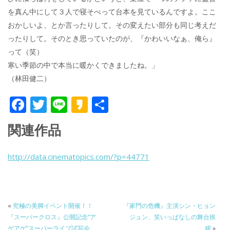
を真ん中にして３人で寝そべって台本を見ているんですよ。ここ
おかしいよ、とか言ったりして。その変えたい部分も同じ考えだ
ったりして。そのとき思っていたのが、『かわいいなぁ、俺ら』
って（笑）
寒い季節の中で本当に暖かくできましたね。」
（林田健二）
F
T
Li
K
共
ac
w
n
a
有
関連作品
e
itt
e
k
b
er
a
http://data.cinematopics.com/?p=44771
o
o
o
k
«
究極の美脚イベント開催！！
『家門の危機』主演シン・ヒョン
『スーパークロス』公開記念“ア
ジュン、笑いっぱなしの舞台挨
ゲアゲ”スーパーライブ試写会
拶
»