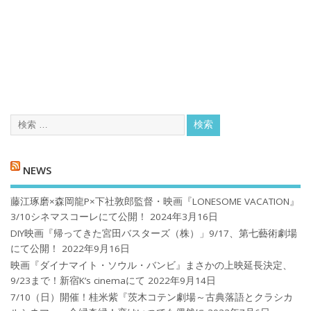
NEWS
藤江琢磨×森岡龍P×下社敦郎監督・映画『LONESOME VACATION』
3/10シネマスコーレにて公開！
2024年3月16日
DIY映画『帰ってきた宮田バスターズ（株）」9/17、第七藝術劇場
にて公開！
2022年9月16日
映画『ダイナマイト・ソウル・バンビ』まさかの上映延長決定、
9/23まで！新宿K’s cinemaにて
2022年9月14日
7/10（日）開催！桂米紫『茨木コテン劇場～古典落語とクラシカ