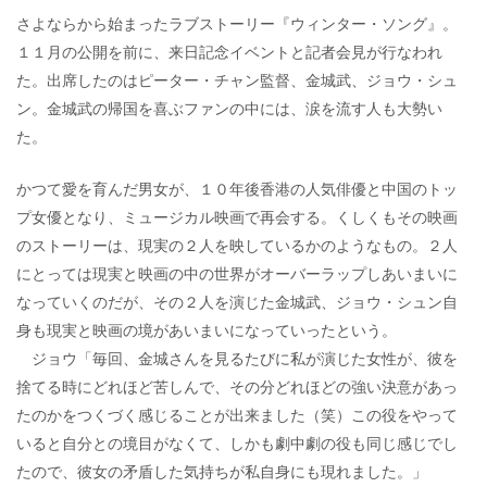
さよならから始まったラブストーリー『ウィンター・ソング』。
１１月の公開を前に、来日記念イベントと記者会見が行なわれ
た。出席したのはピーター・チャン監督、金城武、ジョウ・シュ
ン。金城武の帰国を喜ぶファンの中には、涙を流す人も大勢い
た。
かつて愛を育んだ男女が、１０年後香港の人気俳優と中国のトッ
プ女優となり、ミュージカル映画で再会する。くしくもその映画
のストーリーは、現実の２人を映しているかのようなもの。２人
にとっては現実と映画の中の世界がオーバーラップしあいまいに
なっていくのだが、その２人を演じた金城武、ジョウ・シュン自
身も現実と映画の境があいまいになっていったという。
ジョウ「毎回、金城さんを見るたびに私が演じた女性が、彼を
捨てる時にどれほど苦しんで、その分どれほどの強い決意があっ
たのかをつくづく感じることが出来ました（笑）この役をやって
いると自分との境目がなくて、しかも劇中劇の役も同じ感じでし
たので、彼女の矛盾した気持ちが私自身にも現れました。」