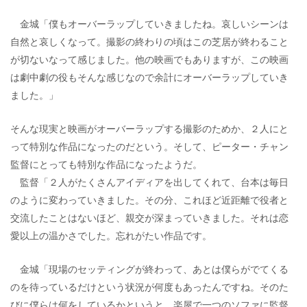
金城「僕もオーバーラップしていきましたね。哀しいシーンは
自然と哀しくなって。撮影の終わりの頃はこの芝居が終わること
が切ないなって感じました。他の映画でもありますが、この映画
は劇中劇の役もそんな感じなので余計にオーバーラップしていき
ました。」
そんな現実と映画がオーバーラップする撮影のためか、２人にと
って特別な作品になったのだという。そして、ピーター・チャン
監督にとっても特別な作品になったようだ。
監督「２人がたくさんアイディアを出してくれて、台本は毎日
のように変わっていきました。その分、これほど近距離で役者と
交流したことはないほど、親交が深まっていきました。それは恋
愛以上の温かさでした。忘れがたい作品です。
金城「現場のセッティングが終わって、あとは僕らがでてくる
のを待っているだけという状況が何度もあったんですね。そのた
びに僕らは何をしているかというと、楽屋で一つのソファに監督