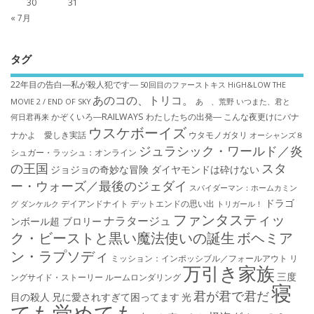
30
31
« 7月
タグ
22年目の告白―私が殺人犯です―
50回目のファーストキス
HiGH&LOW THE
あのコの、トリコ。
MOVIE 2 / END OF SKY
あゝ、荒野
いつまた、君と
かぞくいろ―RAILWAYS わたしたちの出発―
こんな夜更けにバナ
何日君再来
ウスケボーイズ
ナかよ 愛しき実話
ウタモノガタリ
オーシャンズ８
ジュラシック・ワールド／炎
シュガー・ラッシュ：オ​ンライン
の王国
スタ
ジョジョの奇妙な冒険 ダイヤモンドは砕けない
ー・ウォーズ／最後のジェダイ
スパイダーマン：ホームカミン
ドラゴ
デイアンドナイト
デットエンドの思い出
グ
ダンケルク
トリガール！
ファンタスティッ
ナラタージュ
ンボール超 ブロリー
ク・ビーストと黒い魔法使いの誕生
ボヘミア
ン・ラプソディ
ミッション：インポッシブル／フォールアウト
リ
万引き家族
三度
ングサイド・ストーリー
ルームロンダリング
寝
君が君で君だ
目の殺人
兄に愛されすぎて困ってます
光
ても覚めても