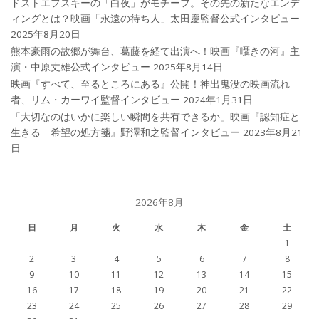
ドストエフスキーの「白夜」がモチーフ。その先の新たなエンデ
ィングとは？映画「永遠の待ち人」太田慶監督公式インタビュー
2025年8月20日
熊本豪雨の故郷が舞台、葛藤を経て出演へ！映画『囁きの河』主
演・中原丈雄公式インタビュー
2025年8月14日
映画『すべて、至るところにある』公開！神出鬼没の映画流れ
者、リム・カーワイ監督インタビュー
2024年1月31日
「大切なのはいかに楽しい瞬間を共有できるか」映画『認知症と
生きる 希望の処方箋』野澤和之監督インタビュー
2023年8月21
日
2026年8月
日
月
火
水
木
金
土
1
2
3
4
5
6
7
8
9
10
11
12
13
14
15
16
17
18
19
20
21
22
23
24
25
26
27
28
29