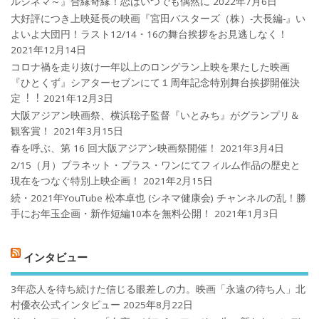
ルシネマ～』合縁奇縁！恋はいつでも偶然に
2022年7月6日
大好評につき上映延長の映画『宮田バスターズ（株）-大長編-』い
よいよ大団円！ラスト12/14・16の舞台挨拶をお見逃しなく！
2021年12月14日
コロナ禍を⾛り抜け⼀年以上のロングラン上映を果たした映画
『ひとくず』シアターセブンにて１周年記念特別舞台挨拶開催決
定︕︕
2021年12月3日
大阪アジアン映画祭、横浜聡子監督『いとみち』がグランプリ＆
観客賞！
2021年3月15日
春を呼ぶ、第 16 回大阪アジアン映画祭開催！
2021年3月4日
2/15（月）プラネット・プラス・ワンにてフィルム作品の歴史と
現在をつなぐ特別上映企画！
2021年2月15日
続・2021年YouTube 松本卓也 (シネマ健康会) チャンネルの乱！勝
手にお年玉企画・新作短編10本を無料公開！
2021年1月3日
インタビュー
3年恋人を待ち続けた信じる眼差しの力。映画「永遠の待ち人」北
村優衣公式インタビュー
2025年8月22日