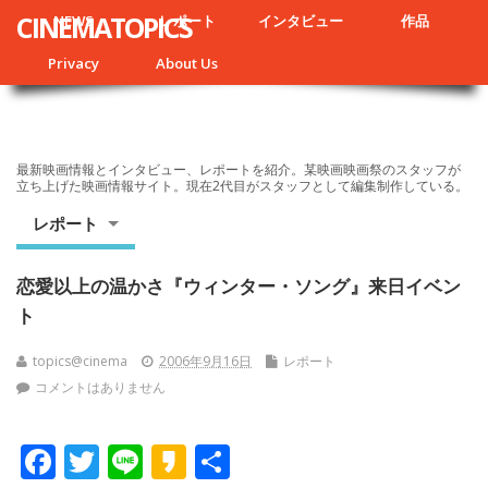
CINEMATOPICS
NEWS
レポート
インタビュー
作品
Privacy
About Us
最新映画情報とインタビュー、レポートを紹介。某映画映画祭のスタッフが
立ち上げた映画情報サイト。現在2代目がスタッフとして編集制作している。
レポート
恋愛以上の温かさ『ウィンター・ソング』来日イベン
ト
topics@cinema
2006年9月16日
レポート
コメントはありません
F
T
Li
K
共