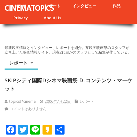
CINEMATOPICS
NEWS
レポート
インタビュー
作品
Privacy
About Us
最新映画情報とインタビュー、レポートを紹介。某映画映画祭のスタッフが
立ち上げた映画情報サイト。現在2代目がスタッフとして編集制作している。
レポート
SKIPシティ国際Dシネマ映画祭 Ｄ‐コンテンツ・マーケ
ット
topics@cinema
2006年7月22日
レポート
コメントはありません
F
T
Li
K
共