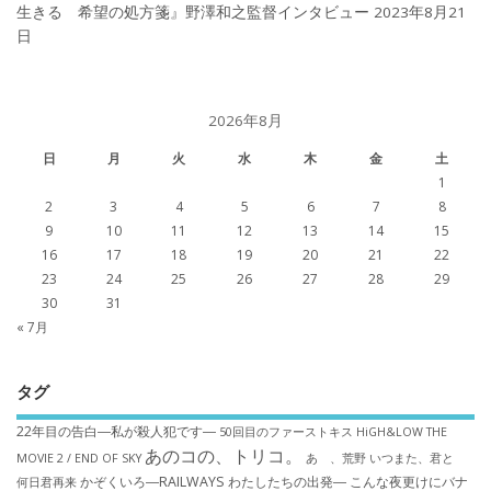
生きる 希望の処方箋』野澤和之監督インタビュー
2023年8月21
日
2026年8月
日
月
火
水
木
金
土
1
2
3
4
5
6
7
8
9
10
11
12
13
14
15
16
17
18
19
20
21
22
23
24
25
26
27
28
29
30
31
« 7月
タグ
22年目の告白―私が殺人犯です―
50回目のファーストキス
HiGH&LOW THE
あのコの、トリコ。
MOVIE 2 / END OF SKY
あゝ、荒野
いつまた、君と
かぞくいろ―RAILWAYS わたしたちの出発―
こんな夜更けにバナ
何日君再来