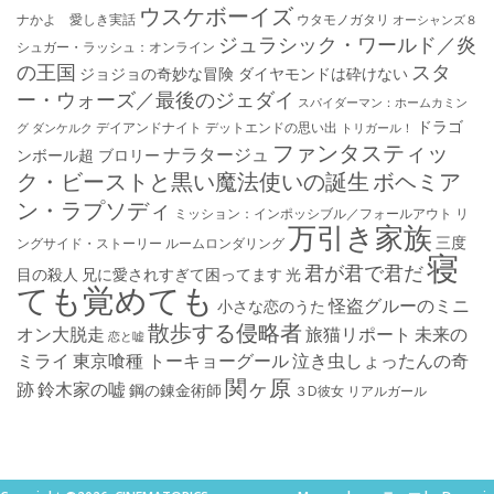
ウスケボーイズ
ナかよ 愛しき実話
ウタモノガタリ
オーシャンズ８
ジュラシック・ワールド／炎
シュガー・ラッシュ：オ​ンライン
の王国
スタ
ジョジョの奇妙な冒険 ダイヤモンドは砕けない
ー・ウォーズ／最後のジェダイ
スパイダーマン：ホームカミン
ドラゴ
デイアンドナイト
デットエンドの思い出
グ
ダンケルク
トリガール！
ファンタスティッ
ナラタージュ
ンボール超 ブロリー
ク・ビーストと黒い魔法使いの誕生
ボヘミア
ン・ラプソディ
ミッション：インポッシブル／フォールアウト
リ
万引き家族
三度
ングサイド・ストーリー
ルームロンダリング
寝
君が君で君だ
目の殺人
兄に愛されすぎて困ってます
光
ても覚めても
怪盗グルーのミニ
小さな恋のうた
散歩する侵略者
オン大脱走
旅猫リポート
未来の
恋と嘘
ミライ
東京喰種 トーキョーグール
泣き虫しょったんの奇
関ヶ原
跡
鈴木家の嘘
鋼の錬金術師
３D彼女 リアルガール