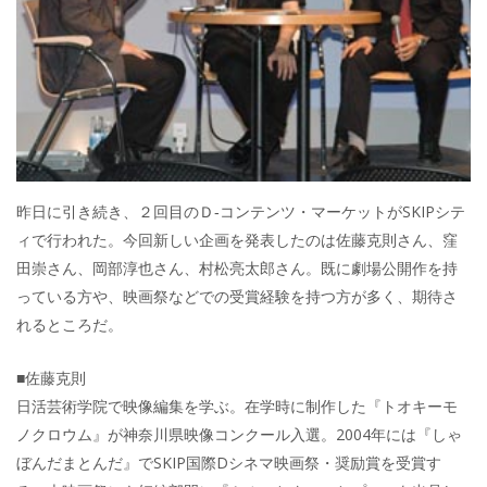
昨日に引き続き、２回目のＤ‐コンテンツ・マーケットがSKIPシテ
ィで行われた。今回新しい企画を発表したのは佐藤克則さん、窪
田崇さん、岡部淳也さん、村松亮太郎さん。既に劇場公開作を持
っている方や、映画祭などでの受賞経験を持つ方が多く、期待さ
れるところだ。
■佐藤克則
日活芸術学院で映像編集を学ぶ。在学時に制作した『トオキーモ
ノクロウム』が神奈川県映像コンクール入選。2004年には『しゃ
ぼんだまとんだ』でSKIP国際Dシネマ映画祭・奨励賞を受賞す