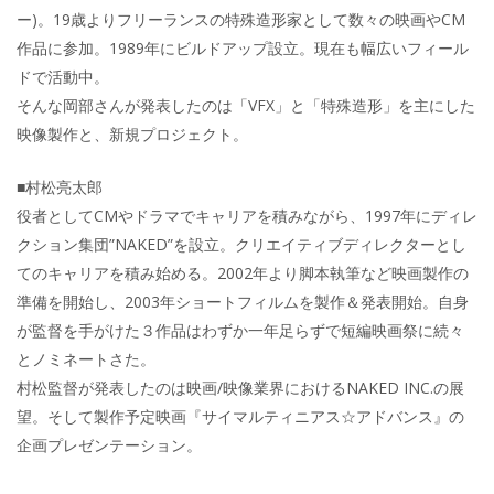
ー)。19歳よりフリーランスの特殊造形家として数々の映画やCM
作品に参加。1989年にビルドアップ設立。現在も幅広いフィール
ドで活動中。
そんな岡部さんが発表したのは「VFX」と「特殊造形」を主にした
映像製作と、新規プロジェクト。
■村松亮太郎
役者としてCMやドラマでキャリアを積みながら、1997年にディレ
クション集団”NAKED”を設立。クリエイティブディレクターとし
てのキャリアを積み始める。2002年より脚本執筆など映画製作の
準備を開始し、2003年ショートフィルムを製作＆発表開始。自身
が監督を手がけた３作品はわずか一年足らずで短編映画祭に続々
とノミネートさた。
村松監督が発表したのは映画/映像業界におけるNAKED INC.の展
望。そして製作予定映画『サイマルティニアス☆アドバンス』の
企画プレゼンテーション。