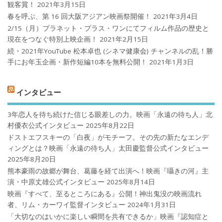
観客賞！
2021年3月15日
春を呼ぶ、第 16 回大阪アジアン映画祭開催！
2021年3月4日
2/15（月）プラネット・プラス・ワンにてフィルム作品の歴史と
現在をつなぐ特別上映企画！
2021年2月15日
続・2021年YouTube 松本卓也 (シネマ健康会) チャンネルの乱！勝
手にお年玉企画・新作短編10本を無料公開！
2021年1月3日
インタビュー
3年恋人を待ち続けた信じる眼差しの力。映画「永遠の待ち人」北
村優衣公式インタビュー
2025年8月22日
ドストエフスキーの「白夜」がモチーフ。その先の新たなエンデ
ィングとは？映画「永遠の待ち人」太田慶監督公式インタビュー
2025年8月20日
熊本豪雨の故郷が舞台、葛藤を経て出演へ！映画『囁きの河』主
演・中原丈雄公式インタビュー
2025年8月14日
映画『すべて、至るところにある』公開！神出鬼没の映画流れ
者、リム・カーワイ監督インタビュー
2024年1月31日
「大切なのはいかに楽しい瞬間を共有できるか」映画『認知症と