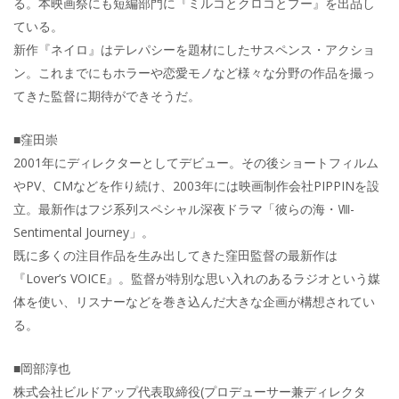
る。本映画祭にも短編部門に『ミルコとクロコとプー』を出品し
ている。
新作『ネイロ』はテレパシーを題材にしたサスペンス・アクショ
ン。これまでにもホラーや恋愛モノなど様々な分野の作品を撮っ
てきた監督に期待ができそうだ。
■窪田崇
2001年にディレクターとしてデビュー。その後ショートフィルム
やPV、CMなどを作り続け、2003年には映画制作会社PIPPINを設
立。最新作はフジ系列スペシャル深夜ドラマ「彼らの海・Ⅷ-
Sentimental Journey」。
既に多くの注目作品を生み出してきた窪田監督の最新作は
『Lover’s VOICE』。監督が特別な思い入れのあるラジオという媒
体を使い、リスナーなどを巻き込んだ大きな企画が構想されてい
る。
■岡部淳也
株式会社ビルドアップ代表取締役(プロデューサー兼ディレクタ