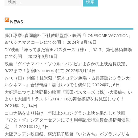
NEWS
藤江琢磨×森岡龍P×下社敦郎監督・映画『LONESOME VACATION』
3/10シネマスコーレにて公開！
2024年3月16日
DIY映画『帰ってきた宮田バスターズ（株）」9/17、第七藝術劇場
にて公開！
2022年9月16日
映画『ダイナマイト・ソウル・バンビ』まさかの上映延長決定、
9/23まで！新宿K’s cinemaにて
2022年9月14日
7/10（日）開催！桂米紫『茨木コテン劇場～古典落語とクラシカ
ルシネマ～』合縁奇縁！恋はいつでも偶然に
2022年7月6日
大好評につき上映延長の映画『宮田バスターズ（株）-大長編-』い
よいよ大団円！ラスト12/14・16の舞台挨拶をお見逃しなく！
2021年12月14日
コロナ禍を⾛り抜け⼀年以上のロングラン上映を果たした映画
『ひとくず』シアターセブンにて１周年記念特別舞台挨拶開催決
定︕︕
2021年12月3日
大阪アジアン映画祭、横浜聡子監督『いとみち』がグランプリ＆