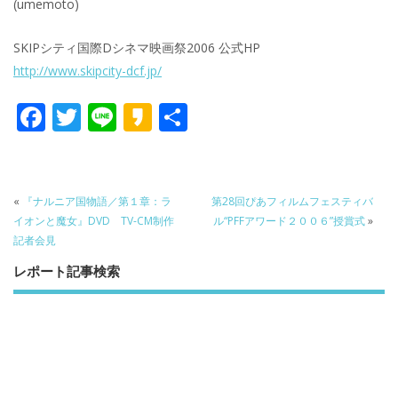
(umemoto)
SKIPシティ国際Dシネマ映画祭2006 公式HP
http://www.skipcity-dcf.jp/
F
T
Li
K
共
ac
w
n
a
有
e
itt
e
k
b
er
a
«
『ナルニア国物語／第１章：ラ
第28回ぴあフィルムフェスティバ
o
o
イオンと魔女』DVD TV-CM制作
ル“PFFアワード２００６”授賞式
»
記者会見
o
レポート記事検索
k