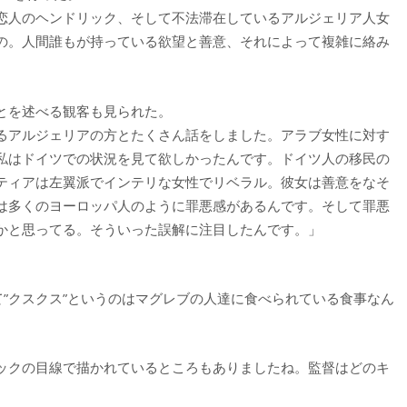
恋人のヘンドリック、そして不法滞在しているアルジェリア人女
の。人間誰もが持っている欲望と善意、それによって複雑に絡み
とを述べる観客も見られた。
るアルジェリアの方とたくさん話をしました。アラブ女性に対す
私はドイツでの状況を見て欲しかったんです。ドイツ人の移民の
ティアは左翼派でインテリな女性でリベラル。彼女は善意をなそ
は多くのヨーロッパ人のように罪悪感があるんです。そして罪悪
かと思ってる。そういった誤解に注目したんです。」
て”クスクス”というのはマグレブの人達に食べられている食事なん
ックの目線で描かれているところもありましたね。監督はどのキ