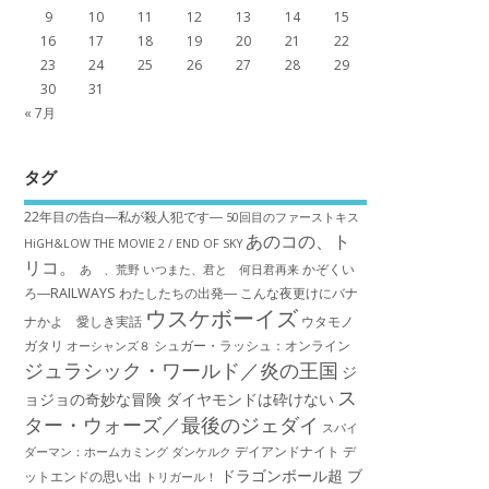
9
10
11
12
13
14
15
16
17
18
19
20
21
22
23
24
25
26
27
28
29
30
31
« 7月
タグ
22年目の告白―私が殺人犯です―
50回目のファーストキス
あのコの、ト
HiGH&LOW THE MOVIE 2 / END OF SKY
リコ。
かぞくい
あゝ、荒野
いつまた、君と 何日君再来
ろ―RAILWAYS わたしたちの出発―
こんな夜更けにバナ
ウスケボーイズ
ナかよ 愛しき実話
ウタモノ
ガタリ
シュガー・ラッシュ：オ​ンライン
オーシャンズ８
ジュラシック・ワールド／炎の王国
ジ
ス
ョジョの奇妙な冒険 ダイヤモンドは砕けない
ター・ウォーズ／最後のジェダイ
スパイ
デイアンドナイト
デ
ダーマン：ホームカミング
ダンケルク
ドラゴンボール超 ブ
ットエンドの思い出
トリガール！