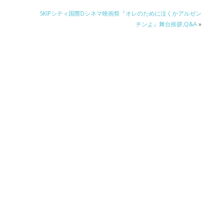
SKIPシティ国際Dシネマ映画祭『オレのために泣くかアルゼン
チンよ』舞台挨拶,Q&A
»