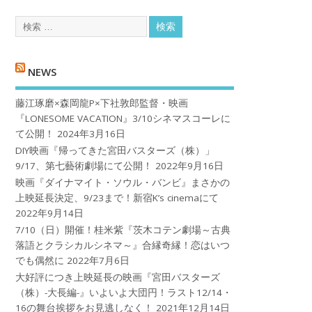
NEWS
藤江琢磨×森岡龍P×下社敦郎監督・映画
『LONESOME VACATION』3/10シネマスコーレに
て公開！
2024年3月16日
DIY映画『帰ってきた宮田バスターズ（株）」
9/17、第七藝術劇場にて公開！
2022年9月16日
映画『ダイナマイト・ソウル・バンビ』まさかの
上映延長決定、9/23まで！新宿K’s cinemaにて
2022年9月14日
7/10（日）開催！桂米紫『茨木コテン劇場～古典
落語とクラシカルシネマ～』合縁奇縁！恋はいつ
でも偶然に
2022年7月6日
大好評につき上映延長の映画『宮田バスターズ
（株）-大長編-』いよいよ大団円！ラスト12/14・
16の舞台挨拶をお見逃しなく！
2021年12月14日