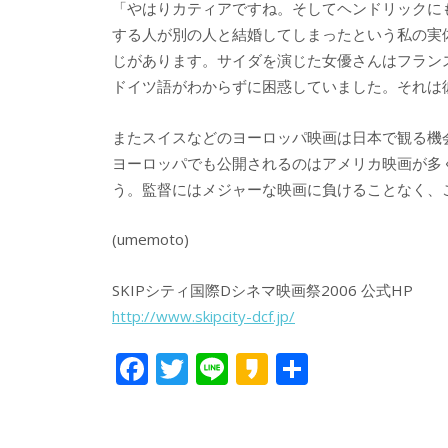
「やはりカティアですね。そしてヘンドリックに
する人が別の人と結婚してしまったという私の実
じがあります。サイダを演じた女優さんはフラン
ドイツ語がわからずに困惑していました。それは
またスイスなどのヨーロッパ映画は日本で観る機
ヨーロッパでも公開されるのはアメリカ映画が多
う。監督にはメジャーな映画に負けることなく、
(umemoto)
SKIPシティ国際Dシネマ映画祭2006 公式HP
http://www.skipcity-dcf.jp/
F
T
Li
K
共
ac
w
n
a
有
e
itt
e
k