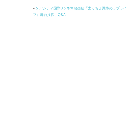
b
er
a
«
SKIPシティ国際Dシネマ映画祭『太っちょ泥棒のラブライ
o
o
フ』舞台挨拶、Q&A
o
k