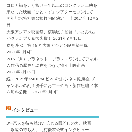
コロナ禍を⾛り抜け⼀年以上のロングラン上映を
果たした映画『ひとくず』シアターセブンにて１
周年記念特別舞台挨拶開催決定︕︕
2021年12月3
日
大阪アジアン映画祭、横浜聡子監督『いとみち』
がグランプリ＆観客賞！
2021年3月15日
春を呼ぶ、第 16 回大阪アジアン映画祭開催！
2021年3月4日
2/15（月）プラネット・プラス・ワンにてフィル
ム作品の歴史と現在をつなぐ特別上映企画！
2021年2月15日
続・2021年YouTube 松本卓也 (シネマ健康会) チ
ャンネルの乱！勝手にお年玉企画・新作短編10本
を無料公開！
2021年1月3日
インタビュー
3年恋人を待ち続けた信じる眼差しの力。映画
「永遠の待ち人」北村優衣公式インタビュー