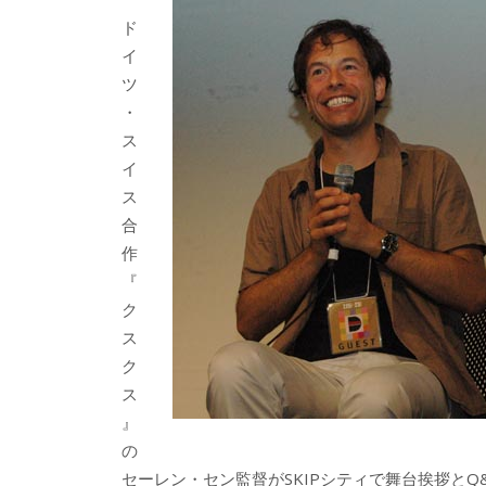
b
er
a
ド
o
o
イ
o
ツ
・
k
ス
イ
ス
合
作
『
ク
ス
ク
ス
』
の
セーレン・セン監督がSKIPシティで舞台挨拶とQ