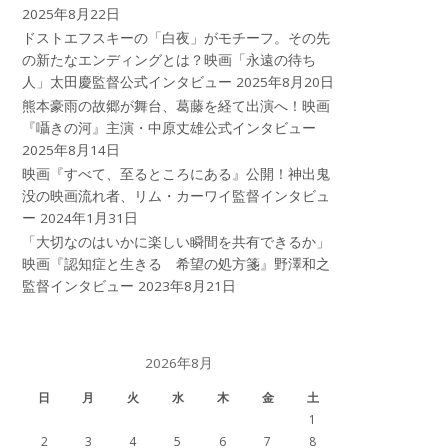
2025年8月22日
ドストエフスキーの「白夜」がモチーフ。その先
の新たなエンディングとは？映画「永遠の待ち
人」太田慶監督公式インタビュー
2025年8月20日
熊本豪雨の故郷が舞台、葛藤を経て出演へ！映画
『囁きの河』主演・中原丈雄公式インタビュー
2025年8月14日
映画『すべて、至るところにある』公開！神出鬼
没の映画流れ者、リム・カーワイ監督インタビュ
ー
2024年1月31日
「大切なのはいかに楽しい瞬間を共有できるか」
映画『認知症と生きる 希望の処方箋』野澤和之
監督インタビュー
2023年8月21日
2026年8月
日
月
火
水
木
金
土
1
2
3
4
5
6
7
8