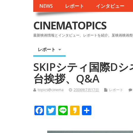
NEWS
レポート
インタビュー
CINEMATOPICS
最新映画情報とインタビュー、レポートを紹介。某映画映画祭
レポート
SKIPシティ国際D
台挨拶、Q&A
topics@cinema
2006年7月17日
レポート
F
T
Li
K
共
ac
w
n
a
有
e
itt
e
k