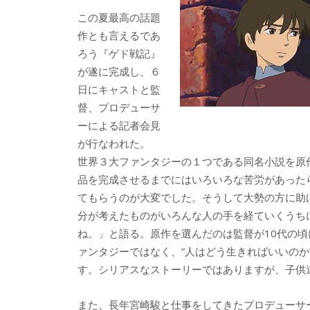
b
er
a
この夏最高の話題
o
o
作とも言えるであ
o
ろう『ゲド戦記』
が遂に完成し、６
k
日にキャストと監
督、プロデューサ
ーによる記者会見
が行なわれた。
世界３大ファンタジーの１つである同名小説を原
品を完成させるまでにはいろいろな苦労があった
てもらうのが大変でした。そうして大勢の方に助
分が考えたものがいろんな人の手を経ていくうち
ね。」と語る。原作を選んだのは監督が10代の
ァンタジーではなく、”人はどう生きればいいのか
す。シリアスなストーリーではありますが、子供
また、長年宮崎駿と仕事をしてきたプロデューサ