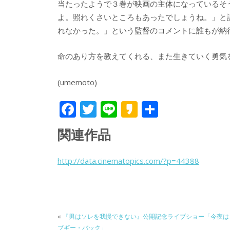
当たったようで３巻が映画の主体になっているそ
よ。照れくさいところもあったでしょうね。」と
れなかった。」という監督のコメントに誰もが納
命のあり方を教えてくれる、また生きていく勇気
(umemoto)
F
T
Li
K
共
ac
w
n
a
有
関連作品
e
itt
e
k
b
er
a
http://data.cinematopics.com/?p=44388
o
o
o
k
«
『男はソレを我慢できない』公開記念ライブショー「今夜は
ブギー・バック」