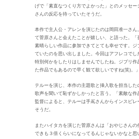
げで「素直なつくり方でよかった」とのメッセー
さんの反応を待っていたそうだ。
本作で主人公・アレンを演じたのは岡田准一さん
て菅原さんと会えたことが嬉しい、と語った。「
素晴らしい作品に参加できてとても幸せです。ジ
ていたのを思い出しました。今回はアフレコでし
特別何かをしたりはしませんでしたね。ジブリ作
た作品でもあるので早く観て欲しいですね(笑)。
テルーを演じ、本作の主題歌と挿入歌を担当した
歌声を聞いて恥ずかしかったと言う。「素敵な作
監督によると、テルーは手嶌さんからインスピレ
そうだ。
またハイタカを演じた菅原さんは「おやじさんの
できも３倍くらいになってるんじゃないかなと思