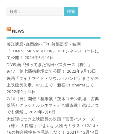
NEWS
藤江琢磨×森岡龍P×下社敦郎監督・映画
『LONESOME VACATION』3/10シネマスコーレに
て公開！
2024年3月16日
DIY映画『帰ってきた宮田バスターズ（株）」
9/17、第七藝術劇場にて公開！
2022年9月16日
映画『ダイナマイト・ソウル・バンビ』まさかの
上映延長決定、9/23まで！新宿K’s cinemaにて
2022年9月14日
7/10（日）開催！桂米紫『茨木コテン劇場～古典
落語とクラシカルシネマ～』合縁奇縁！恋はいつ
でも偶然に
2022年7月6日
大好評につき上映延長の映画『宮田バスターズ
（株）-大長編-』いよいよ大団円！ラスト12/14・
16の舞台挨拶をお見逃しなく！
2021年12月14日