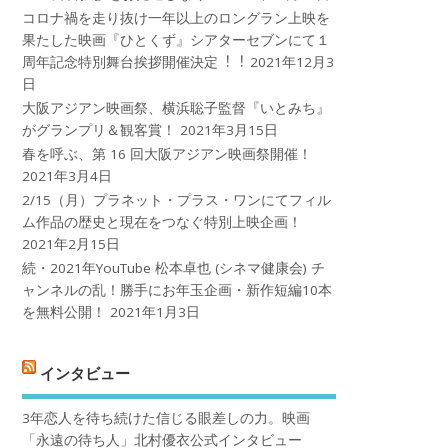
コロナ禍を⾛り抜け⼀年以上のロングラン上映を
果たした映画『ひとくず』シアターセブンにて１
周年記念特別舞台挨拶開催決定︕︕
2021年12月3
日
大阪アジアン映画祭、横浜聡子監督『いとみち』
がグランプリ＆観客賞！
2021年3月15日
春を呼ぶ、第 16 回大阪アジアン映画祭開催！
2021年3月4日
2/15（月）プラネット・プラス・ワンにてフィル
ム作品の歴史と現在をつなぐ特別上映企画！
2021年2月15日
続・2021年YouTube 松本卓也 (シネマ健康会) チ
ャンネルの乱！勝手にお年玉企画・新作短編10本
を無料公開！
2021年1月3日
インタビュー
3年恋人を待ち続けた信じる眼差しの力。映画
「永遠の待ち人」北村優衣公式インタビュー