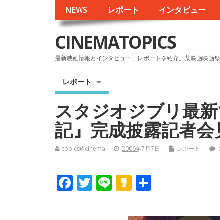
NEWS
レポート
インタビュー
CINEMATOPICS
最新映画情報とインタビュー、レポートを紹介。某映画映画祭
レポート
スタジオジブリ最新
記』完成披露記者会
topics@cinema
2006年7月7日
レポート
F
T
Li
K
共
ac
w
n
a
有
e
itt
e
k