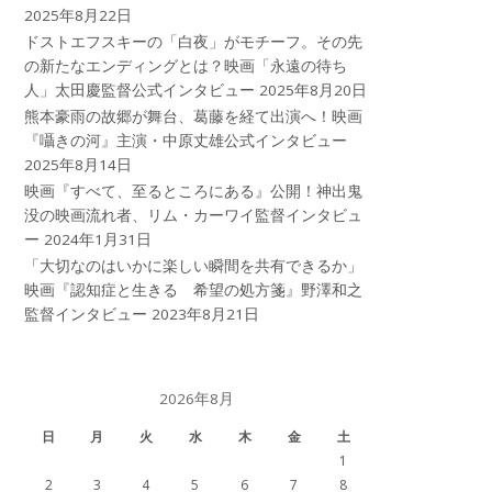
2025年8月22日
ドストエフスキーの「白夜」がモチーフ。その先
の新たなエンディングとは？映画「永遠の待ち
人」太田慶監督公式インタビュー
2025年8月20日
熊本豪雨の故郷が舞台、葛藤を経て出演へ！映画
『囁きの河』主演・中原丈雄公式インタビュー
2025年8月14日
映画『すべて、至るところにある』公開！神出鬼
没の映画流れ者、リム・カーワイ監督インタビュ
ー
2024年1月31日
「大切なのはいかに楽しい瞬間を共有できるか」
映画『認知症と生きる 希望の処方箋』野澤和之
監督インタビュー
2023年8月21日
2026年8月
日
月
火
水
木
金
土
1
2
3
4
5
6
7
8