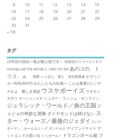
9
10
11
12
13
14
15
16
17
18
19
20
21
22
23
24
25
26
27
28
29
30
31
« 7月
タグ
22年目の告白―私が殺人犯です―
50回目のファーストキス
あのコの、ト
HiGH&LOW THE MOVIE 2 / END OF SKY
リコ。
かぞくい
あゝ、荒野
いつまた、君と 何日君再来
ろ―RAILWAYS わたしたちの出発―
こんな夜更けにバナ
ウスケボーイズ
ナかよ 愛しき実話
ウタモノ
ガタリ
シュガー・ラッシュ：オ​ンライン
オーシャンズ８
ジュラシック・ワールド／炎の王国
ジ
ス
ョジョの奇妙な冒険 ダイヤモンドは砕けない
ター・ウォーズ／最後のジェダイ
スパイ
デイアンドナイト
デ
ダーマン：ホームカミング
ダンケルク
ドラゴンボール超 ブ
ットエンドの思い出
トリガール！