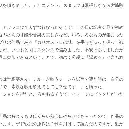
ジを頂きました。」とコメント。スタッフは緊張しながら宮崎駿
。アフレコは１人ずつ行なったそうで、この日の記者会見で初め
吾郎さんの才能や音楽の美しさなど、いろいろなものが集まった
ブリの作品である『カリオストロの城』を手をぎゅっと握って観
たが、いつもと同じスタンスで臨みました。不安はありましたが
品に参加できるということで、初めて母親に「認める」と言われ
」
のは手嶌葵さん。テルーが歌うシーンを試写で観た時は、自分の
品で、素敵な歌を歌えてとても幸せです。」と語った。
ーションを得たところもあるそうで、イメージにピッタリだった
作品の時よりも３倍くらい熱心にやらせてもらったので、作品の
います。ゲド戦記の原作は２刊を飛ばして読んだのですが、勘が