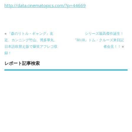
b
er
a
http://data.cinematopics.com/?p=44669
o
o
o
k
«
『森のリトル・ギャング』友
シリーズ最高傑作誕生！
近、カンニング竹山、博多華丸、
『M:i:III』トム・クルーズ来日記
日本語吹替え版で爆笑アフレコ収
者会見！！
»
録！
レポート記事検索