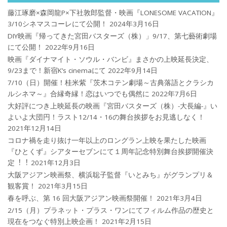
藤江琢磨×森岡龍P×下社敦郎監督・映画『LONESOME VACATION』
3/10シネマスコーレにて公開！
2024年3月16日
DIY映画『帰ってきた宮田バスターズ（株）」9/17、第七藝術劇場
にて公開！
2022年9月16日
映画『ダイナマイト・ソウル・バンビ』まさかの上映延長決定、
9/23まで！新宿K’s cinemaにて
2022年9月14日
7/10（日）開催！桂米紫『茨木コテン劇場～古典落語とクラシカ
ルシネマ～』合縁奇縁！恋はいつでも偶然に
2022年7月6日
大好評につき上映延長の映画『宮田バスターズ（株）-大長編-』い
よいよ大団円！ラスト12/14・16の舞台挨拶をお見逃しなく！
2021年12月14日
コロナ禍を⾛り抜け⼀年以上のロングラン上映を果たした映画
『ひとくず』シアターセブンにて１周年記念特別舞台挨拶開催決
定︕︕
2021年12月3日
大阪アジアン映画祭、横浜聡子監督『いとみち』がグランプリ＆
観客賞！
2021年3月15日
春を呼ぶ、第 16 回大阪アジアン映画祭開催！
2021年3月4日
2/15（月）プラネット・プラス・ワンにてフィルム作品の歴史と
現在をつなぐ特別上映企画！
2021年2月15日