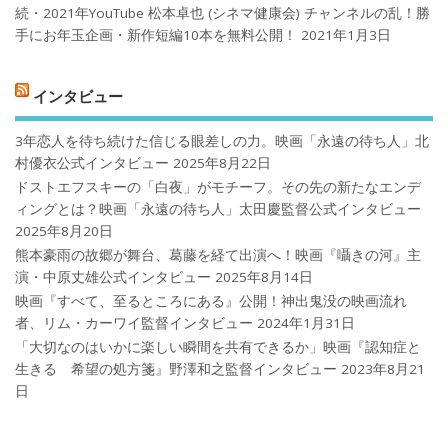
続・2021年YouTube 松本卓也 (シネマ健康会) チャンネルの乱！勝
手にお年玉企画・新作短編10本を無料公開！
2021年1月3日
インタビュー
3年恋人を待ち続けた信じる眼差しの力。映画「永遠の待ち人」北
村優衣公式インタビュー
2025年8月22日
ドストエフスキーの「白夜」がモチーフ。その先の新たなエンデ
ィングとは？映画「永遠の待ち人」太田慶監督公式インタビュー
2025年8月20日
熊本豪雨の故郷が舞台、葛藤を経て出演へ！映画『囁きの河』主
演・中原丈雄公式インタビュー
2025年8月14日
映画『すべて、至るところにある』公開！神出鬼没の映画流れ
者、リム・カーワイ監督インタビュー
2024年1月31日
「大切なのはいかに楽しい瞬間を共有できるか」映画『認知症と
生きる 希望の処方箋』野澤和之監督インタビュー
2023年8月21
日