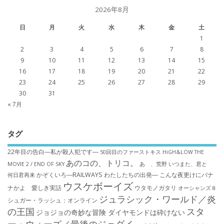
2026年8月
日
月
火
水
木
金
土
1
2
3
4
5
6
7
8
9
10
11
12
13
14
15
16
17
18
19
20
21
22
23
24
25
26
27
28
29
30
31
« 7月
タグ
22年目の告白―私が殺人犯です―
50回目のファーストキス
HiGH&LOW THE
あのコの、トリコ。
MOVIE 2 / END OF SKY
あゝ、荒野
いつまた、君と
かぞくいろ―RAILWAYS わたしたちの出発―
こんな夜更けにバナ
何日君再来
ウスケボーイズ
ナかよ 愛しき実話
ウタモノガタリ
オーシャンズ８
ジュラシック・ワールド／炎
シュガー・ラッシュ：オ​ンライン
の王国
スタ
ジョジョの奇妙な冒険 ダイヤモンドは砕けない
ー・ウォーズ／最後のジェダイ