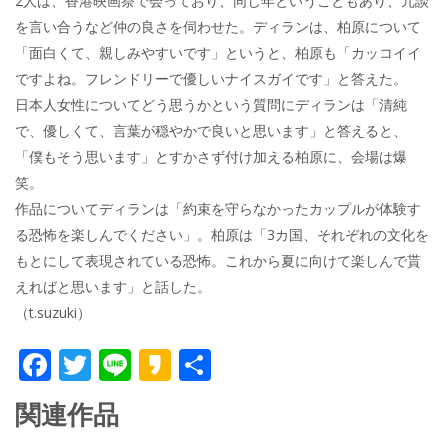
2人は、香港映画祭で会っており、同じ年ということもあり、冗談
を言い合うなど仲の良さを伺わせた。ディランは、柏原について
「面白くて、親しみやすいです」というと、柏原も「カッコイイ
ですよね。フレンドリーで優しいナイスガイです」と答えた。
日本人女性についてどう思うかという質問にディランは「清純
で、優しくて、言葉が穏やかで良いと思います」と答えると、
「僕もそう思います」とすかさず付け加える柏原に、会場は爆
笑。
作品についてディランは「約束を守らなかったカップルが体験す
る恐怖を楽しんでください」。柏原は「3カ国、それぞれの文化を
もとにして表現されている恐怖。これから夏に向けて楽しんで貰
えればと思います」と話した。
（t.suzuki）
F
T
Li
K
共
ac
w
n
a
有
関連作品
e
itt
e
k