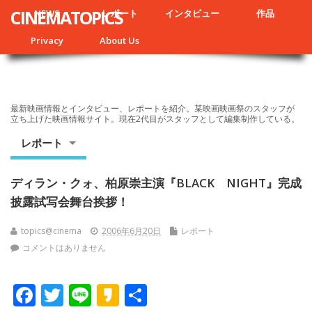
CINEMATOPICS
NEWS
レポート
インタビュー
作品
Privacy
About Us
最新映画情報とインタビュー、レポートを紹介。某映画映画祭のスタッフが
立ち上げた映画情報サイト。現在2代目がスタッフとして編集制作している。
レポート
ディラン・クォ、柏原崇主演『BLACK NIGHT』完成
披露試写会舞台挨拶！
topics@cinema
2006年6月20日
レポート
コメントはありません
F
T
Li
K
共