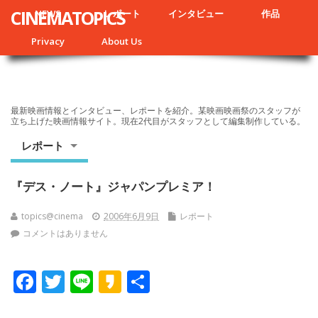
CINEMATOPICS
NEWS
レポート
インタビュー
作品
Privacy
About Us
最新映画情報とインタビュー、レポートを紹介。某映画映画祭のスタッフが
立ち上げた映画情報サイト。現在2代目がスタッフとして編集制作している。
レポート
『デス・ノート』ジャパンプレミア！
topics@cinema
2006年6月9日
レポート
コメントはありません
F
T
Li
K
共
ac
w
n
a
有