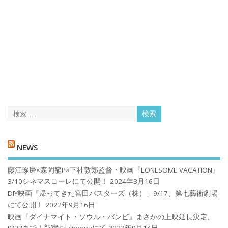
NEWS
藤江琢磨×森岡龍P×下社敦郎監督・映画『LONESOME VACATION』
3/10シネマスコーレにて公開！
2024年3月16日
DIY映画『帰ってきた宮田バスターズ（株）」9/17、第七藝術劇場
にて公開！
2022年9月16日
映画『ダイナマイト・ソウル・バンビ』まさかの上映延長決定、
9/23まで！新宿K’s cinemaにて
2022年9月14日