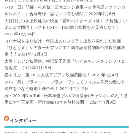
7/10（日）開催！桂米紫『茨木コテン劇場～古典落語とクラシカ
ルシネマ～』合縁奇縁！恋はいつでも偶然に
2022年7月6日
大好評につき上映延長の映画『宮田バスターズ（株）-大長編-』い
よいよ大団円！ラスト12/14・16の舞台挨拶をお見逃しなく！
2021年12月14日
コロナ禍を⾛り抜け⼀年以上のロングラン上映を果たした映画
『ひとくず』シアターセブンにて１周年記念特別舞台挨拶開催決
定︕︕
2021年12月3日
大阪アジアン映画祭、横浜聡子監督『いとみち』がグランプリ＆
観客賞！
2021年3月15日
春を呼ぶ、第 16 回大阪アジアン映画祭開催！
2021年3月4日
2/15（月）プラネット・プラス・ワンにてフィルム作品の歴史と
現在をつなぐ特別上映企画！
2021年2月15日
続・2021年YouTube 松本卓也 (シネマ健康会) チャンネルの乱！勝
手にお年玉企画・新作短編10本を無料公開！
2021年1月3日
インタビュー