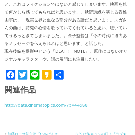
と、これはフィクションではないと感じてしまいます。映画を観
て何かしら感じてもらればと思います」。秋野詩織を演じる香椎
由宇は、「現実世界と重なる部分がある話だと思います。スガさ
んの曲は、詩織の心情を歌っていてくれていると思い、聴いてい
てうるっときてしまいました」。金子監督は「今の時代に迫力あ
るメッセージを伝えられればと思います」と話した。
現在後編を撮影中という『DEATH NOTE』。原作にはないオリ
ジナルキャラクターや、話の展開にも注目したい。
F
T
Li
K
共
ac
w
n
a
有
関連作品
e
itt
e
k
b
er
a
http://data.cinematopics.com/?p=44588
o
o
o
k
«
加藤ローサ初主演『いちばんき
６/９は胸キュンの日！『ラブ★