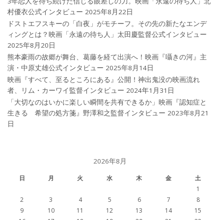
3年恋人を待ち続けた信じる眼差しの力。映画「永遠の待ち人」北
村優衣公式インタビュー
2025年8月22日
ドストエフスキーの「白夜」がモチーフ。その先の新たなエンデ
ィングとは？映画「永遠の待ち人」太田慶監督公式インタビュー
2025年8月20日
熊本豪雨の故郷が舞台、葛藤を経て出演へ！映画『囁きの河』主
演・中原丈雄公式インタビュー
2025年8月14日
映画『すべて、至るところにある』公開！神出鬼没の映画流れ
者、リム・カーワイ監督インタビュー
2024年1月31日
「大切なのはいかに楽しい瞬間を共有できるか」映画『認知症と
生きる 希望の処方箋』野澤和之監督インタビュー
2023年8月21
日
2026年8月
日
月
火
水
木
金
土
1
2
3
4
5
6
7
8
9
10
11
12
13
14
15