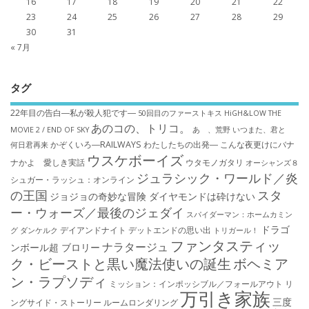
16
17
18
19
20
21
22
23
24
25
26
27
28
29
30
31
« 7月
タグ
22年目の告白―私が殺人犯です―
50回目のファーストキス
HiGH&LOW THE
あのコの、トリコ。
MOVIE 2 / END OF SKY
あゝ、荒野
いつまた、君と
かぞくいろ―RAILWAYS わたしたちの出発―
こんな夜更けにバナ
何日君再来
ウスケボーイズ
ナかよ 愛しき実話
ウタモノガタリ
オーシャンズ８
ジュラシック・ワールド／炎
シュガー・ラッシュ：オ​ンライン
の王国
スタ
ジョジョの奇妙な冒険 ダイヤモンドは砕けない
ー・ウォーズ／最後のジェダイ
スパイダーマン：ホームカミン
ドラゴ
デイアンドナイト
デットエンドの思い出
グ
ダンケルク
トリガール！
ファンタスティッ
ナラタージュ
ンボール超 ブロリー
ク・ビーストと黒い魔法使いの誕生
ボヘミア
ン・ラプソディ
ミッション：インポッシブル／フォールアウト
リ
万引き家族
三度
ングサイド・ストーリー
ルームロンダリング