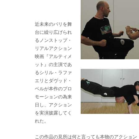
b
er
a
o
o
o
近未来のパリを舞
台に繰り広げられ
k
るノンストップ・
リアルアクション
映画『アルティメ
ット』の主演であ
るシリル・ラファ
エリとダヴッド・
ベルが本作のプロ
モーションの為来
日し、アクション
を実演披露してく
れた。
この作品の見所は何と言っても本物のアクション