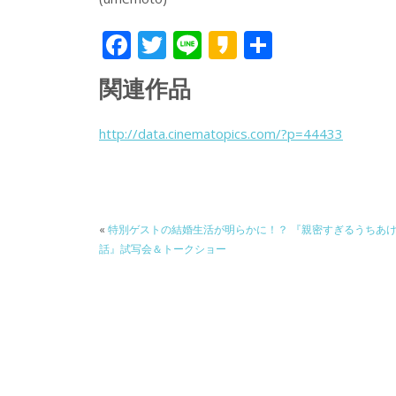
F
T
Li
K
共
ac
w
n
a
有
関連作品
e
itt
e
k
b
er
a
http://data.cinematopics.com/?p=44433
o
o
o
k
«
特別ゲストの結婚生活が明らかに！？ 『親密すぎるうちあ
話』試写会＆トークショー