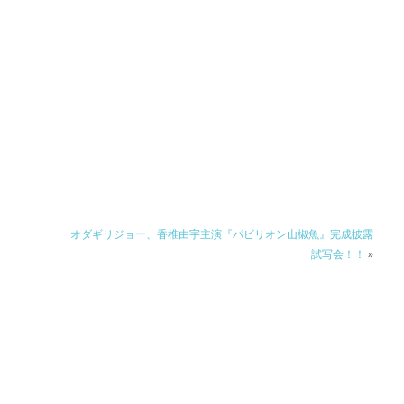
け
オダギリジョー、香椎由宇主演『パビリオン山椒魚』完成披露
試写会！！
»