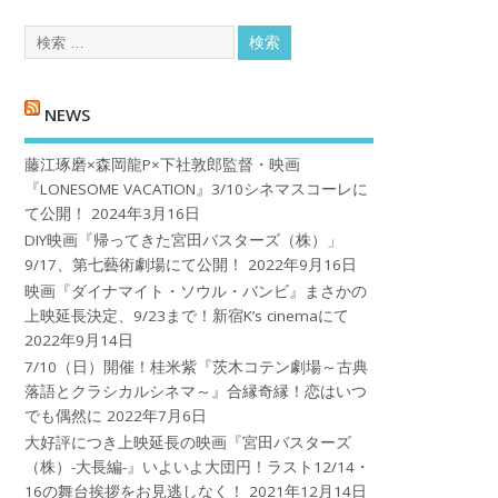
NEWS
藤江琢磨×森岡龍P×下社敦郎監督・映画
『LONESOME VACATION』3/10シネマスコーレに
て公開！
2024年3月16日
DIY映画『帰ってきた宮田バスターズ（株）」
9/17、第七藝術劇場にて公開！
2022年9月16日
映画『ダイナマイト・ソウル・バンビ』まさかの
上映延長決定、9/23まで！新宿K’s cinemaにて
2022年9月14日
7/10（日）開催！桂米紫『茨木コテン劇場～古典
落語とクラシカルシネマ～』合縁奇縁！恋はいつ
でも偶然に
2022年7月6日
大好評につき上映延長の映画『宮田バスターズ
（株）-大長編-』いよいよ大団円！ラスト12/14・
16の舞台挨拶をお見逃しなく！
2021年12月14日