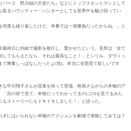
リバー２ 黙示録の天使たち』などにトップスタントマンとして
ち取るバウンティー・ハンターとしても世界中を駆け回ってい
を何度も繰り返したけど、本番では一発勝負だったからね。」と
影最終日に内緒で撮影を敢行し、驚かせたという。見所は「全て
動してもらえたなら、それは最高なこと！」とシリル。ダヴィッ
で興奮しっぱなしだったよ(笑)。本当に全部見て欲しいです
きな中川翔子さんが花束を持って登場。映画さながらの本物のア
、「目の前で見て、本物だってわかってるのにCGを見てるみた
にもストーリーにもドキドキしました！」と語った。
れずにはいられない本物のアクションを劇場で堪能してみては？