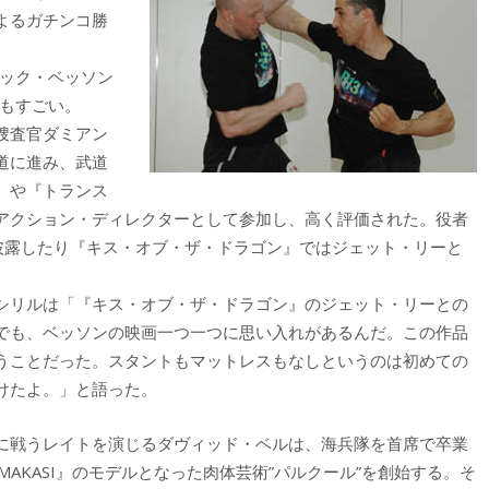
よるガチンコ勝
ュック・ベッソン
歴もすごい。
捜査官ダミアン
道に進み、武道
』や『トランス
アクション・ディレクターとして参加し、高く評価された。役者
を披露したり『キス・オブ・ザ・ドラゴン』ではジェット・リーと
シリルは「『キス・オブ・ザ・ドラゴン』のジェット・リーとの
でも、ベッソンの映画一つ一つに思い入れがあるんだ。この作品
うことだった。スタントもマットレスもなしというのは初めての
けたよ。」と語った。
に戦うレイトを演じるダヴィッド・ベルは、海兵隊を首席で卒業
AKASI』のモデルとなった肉体芸術”パルクール”を創始する。そ