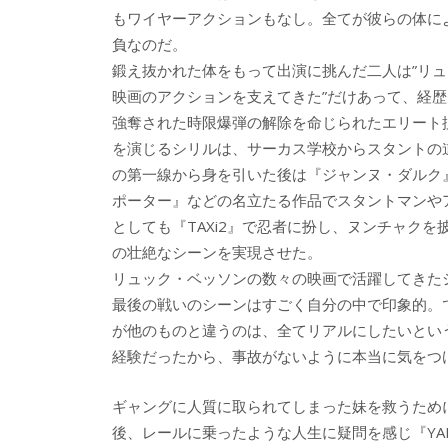
もワイヤーアクションもなし。全てが彼らの体に
負なのだ。
鍛え抜かれた体をもって出演に挑んだ二人は”リ
映画のアクションを支えてきた”だけあって、経
強奪された時限爆弾の解除を命じられたエリート
を演じるシリルは、サーカス学校からスタントの
の第一線から身を引いた後は『ジャンヌ・ダルク
ポーター』などの名立たる作品でスタントマンや
としても『TAXi2』で忍者に扮し、ヌンチャク
の壮絶なシーンを実現させた。
リュック・ベッソンの数々の映画で活躍してきた
最後の戦いのシーンはすごく自分の中で印象的。
が他のものと違うのは、全てリアルにしたいとい
経験だったから、事故がないように本当に気をつ
ギャングに人質に取られてしまった妹を救うため
後、レールに乗ったような人生に疑問を感じ『YAM