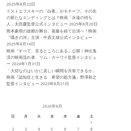
2025年8月22日
ドストエフスキーの「白夜」がモチーフ。その先
の新たなエンディングとは？映画「永遠の待ち
人」太田慶監督公式インタビュー
2025年8月20日
熊本豪雨の故郷が舞台、葛藤を経て出演へ！映画
『囁きの河』主演・中原丈雄公式インタビュー
2025年8月14日
映画『すべて、至るところにある』公開！神出鬼
没の映画流れ者、リム・カーワイ監督インタビュ
ー
2024年1月31日
「大切なのはいかに楽しい瞬間を共有できるか」
映画『認知症と生きる 希望の処方箋』野澤和之
監督インタビュー
2023年8月21日
2026年8月
日
月
火
水
木
金
土
1
2
3
4
5
6
7
8