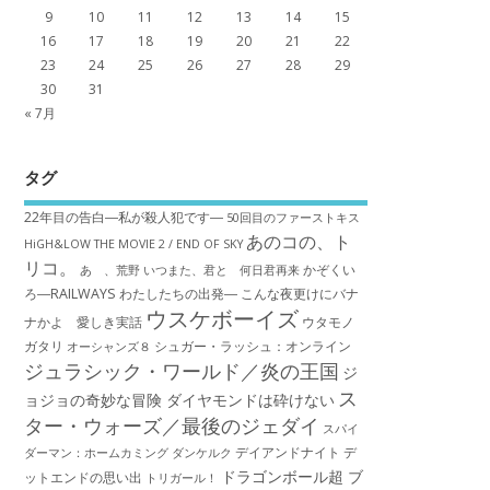
9
10
11
12
13
14
15
16
17
18
19
20
21
22
23
24
25
26
27
28
29
30
31
« 7月
タグ
22年目の告白―私が殺人犯です―
50回目のファーストキス
あのコの、ト
HiGH&LOW THE MOVIE 2 / END OF SKY
リコ。
かぞくい
あゝ、荒野
いつまた、君と 何日君再来
ろ―RAILWAYS わたしたちの出発―
こんな夜更けにバナ
ウスケボーイズ
ナかよ 愛しき実話
ウタモノ
ガタリ
シュガー・ラッシュ：オ​ンライン
オーシャンズ８
ジュラシック・ワールド／炎の王国
ジ
ス
ョジョの奇妙な冒険 ダイヤモンドは砕けない
ター・ウォーズ／最後のジェダイ
スパイ
デイアンドナイト
デ
ダーマン：ホームカミング
ダンケルク
ドラゴンボール超 ブ
ットエンドの思い出
トリガール！