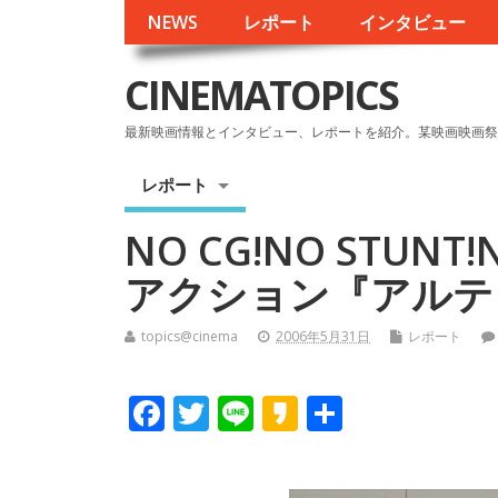
NEWS
レポート
インタビュー
CINEMATOPICS
最新映画情報とインタビュー、レポートを紹介。某映画映画祭
レポート
NO CG!NO STUN
アクション『アルテ
topics@cinema
2006年5月31日
レポート
F
T
Li
K
共
ac
w
n
a
有
e
itt
e
k