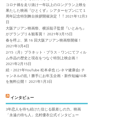
コロナ禍を⾛り抜け⼀年以上のロングラン上映を
果たした映画『ひとくず』シアターセブンにて１
周年記念特別舞台挨拶開催決定︕︕
2021年12月3
日
大阪アジアン映画祭、横浜聡子監督『いとみち』
がグランプリ＆観客賞！
2021年3月15日
春を呼ぶ、第 16 回大阪アジアン映画祭開催！
2021年3月4日
2/15（月）プラネット・プラス・ワンにてフィル
ム作品の歴史と現在をつなぐ特別上映企画！
2021年2月15日
続・2021年YouTube 松本卓也 (シネマ健康会) チ
ャンネルの乱！勝手にお年玉企画・新作短編10本
を無料公開！
2021年1月3日
インタビュー
3年恋人を待ち続けた信じる眼差しの力。映画
「永遠の待ち人」北村優衣公式インタビュー