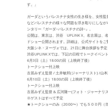
す。」
ガーダというパレスチナ女性の生き様を、女性監
などパレスチナの様々な問題を浮き彫りにしなが
ンタリー『ガーダ−パレスチナの詩−』。
公開は、東京は、渋谷 UPLINK X、名古屋
ドショー公開されます。詳細は、公式サイトをご
大阪シネ・ヌーヴォでは、21日に舞台挨拶を予定
渋谷UPLINK Xでは、下記の日程でトークイベ
6月3日（土）18:00の回（上映終了後）
トークショー付上映
古居みずえ監督 / 土井敏邦(ジャーナリスト) /山
6月10日（土）18:00の回（上映終了後）
トークショー付上映
古居みずえ監督 & 広河隆一(フォト・ジャーナリス
※ゲストはすべて予定
★トークショーのみ（20:00〜）でも５００円