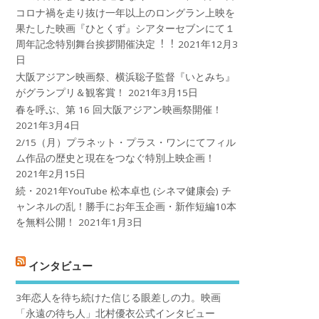
コロナ禍を⾛り抜け⼀年以上のロングラン上映を
果たした映画『ひとくず』シアターセブンにて１
周年記念特別舞台挨拶開催決定︕︕
2021年12月3
日
大阪アジアン映画祭、横浜聡子監督『いとみち』
がグランプリ＆観客賞！
2021年3月15日
春を呼ぶ、第 16 回大阪アジアン映画祭開催！
2021年3月4日
2/15（月）プラネット・プラス・ワンにてフィル
ム作品の歴史と現在をつなぐ特別上映企画！
2021年2月15日
続・2021年YouTube 松本卓也 (シネマ健康会) チ
ャンネルの乱！勝手にお年玉企画・新作短編10本
を無料公開！
2021年1月3日
インタビュー
3年恋人を待ち続けた信じる眼差しの力。映画
「永遠の待ち人」北村優衣公式インタビュー