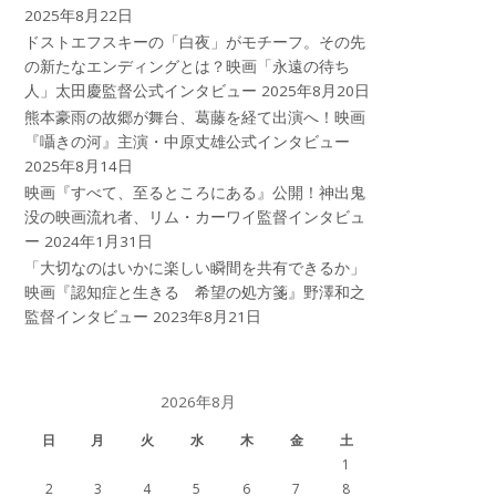
2025年8月22日
ドストエフスキーの「白夜」がモチーフ。その先
の新たなエンディングとは？映画「永遠の待ち
人」太田慶監督公式インタビュー
2025年8月20日
熊本豪雨の故郷が舞台、葛藤を経て出演へ！映画
『囁きの河』主演・中原丈雄公式インタビュー
2025年8月14日
映画『すべて、至るところにある』公開！神出鬼
没の映画流れ者、リム・カーワイ監督インタビュ
ー
2024年1月31日
「大切なのはいかに楽しい瞬間を共有できるか」
映画『認知症と生きる 希望の処方箋』野澤和之
監督インタビュー
2023年8月21日
2026年8月
日
月
火
水
木
金
土
1
2
3
4
5
6
7
8