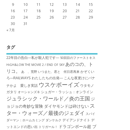
9
10
11
12
13
14
15
16
17
18
19
20
21
22
23
24
25
26
27
28
29
30
31
« 7月
タグ
22年目の告白―私が殺人犯です―
50回目のファーストキス
あのコの、ト
HiGH&LOW THE MOVIE 2 / END OF SKY
リコ。
かぞくい
あゝ、荒野
いつまた、君と 何日君再来
ろ―RAILWAYS わたしたちの出発―
こんな夜更けにバナ
ウスケボーイズ
ナかよ 愛しき実話
ウタモノ
ガタリ
シュガー・ラッシュ：オ​ンライン
オーシャンズ８
ジュラシック・ワールド／炎の王国
ジ
ス
ョジョの奇妙な冒険 ダイヤモンドは砕けない
ター・ウォーズ／最後のジェダイ
スパイ
デイアンドナイト
デ
ダーマン：ホームカミング
ダンケルク
ドラゴンボール超 ブ
ットエンドの思い出
トリガール！