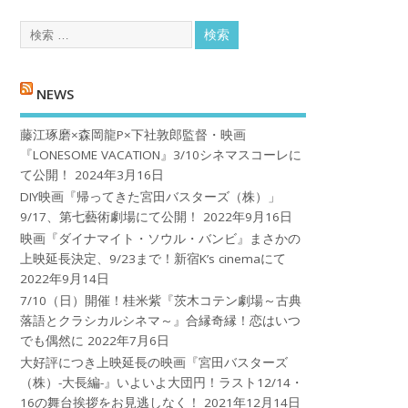
NEWS
藤江琢磨×森岡龍P×下社敦郎監督・映画
『LONESOME VACATION』3/10シネマスコーレに
て公開！
2024年3月16日
DIY映画『帰ってきた宮田バスターズ（株）」
9/17、第七藝術劇場にて公開！
2022年9月16日
映画『ダイナマイト・ソウル・バンビ』まさかの
上映延長決定、9/23まで！新宿K’s cinemaにて
2022年9月14日
7/10（日）開催！桂米紫『茨木コテン劇場～古典
落語とクラシカルシネマ～』合縁奇縁！恋はいつ
でも偶然に
2022年7月6日
大好評につき上映延長の映画『宮田バスターズ
（株）-大長編-』いよいよ大団円！ラスト12/14・
16の舞台挨拶をお見逃しなく！
2021年12月14日