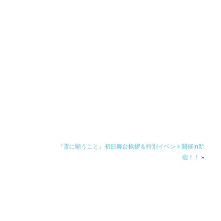
『雪に願うこと』初日舞台挨拶＆特別イベント開催in新
宿！！
»