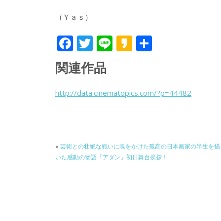
（Ｙａｓ）
F
T
Li
K
共
ac
w
n
a
有
関連作品
e
itt
e
k
b
er
a
http://data.cinematopics.com/?p=44482
o
o
o
k
«
芸術との壮絶な戦いに魂をかけた孤高の日本画家の半生を描
いた感動の物語『アダン』初日舞台挨拶！