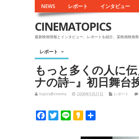
NEWS
レポート
インタビュー
CINEMATOPICS
最新映画情報とインタビュー、レポートを紹介。某映画映画祭
レポート
もっと多くの人に伝
ナの詩−』初日舞台
topics@cinema
2006年5月21日
レポート
F
T
Li
K
共
ac
w
n
a
有
e
itt
e
k