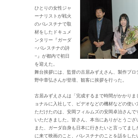
b
er
a
ひとりの女性ジャ
o
o
ーナリストが戦火
o
のパレスチナで取
材をしたドキュメ
k
ンタリー『ガーダ
−パレスチナの詩
−』が都内で初日
を迎えた。
舞台挨拶には、監督の古居みずえさん、製作プロ
野中章弘さんが登壇、観客に挨拶を行った。
古居みずえさんは「完成するまで時間がかかりま
ョナルに入社して、ビデオなどの機材などの使い
ただけたのは、安岡フィルムズの安岡卓治さんで
いただきました。皆さん、本当にありがとうござ
また、ガーダ自身も日本に行きたいと言ってまし
に来て映画のこと、パレスチナのことを話をした