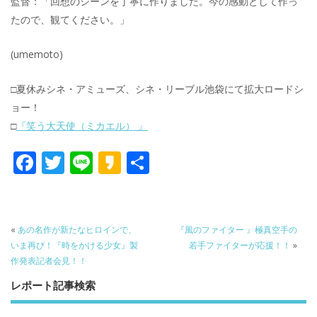
監督：「回想のシーンを丁寧に作りました。今の感動として作っ
たので、観てください。」
(umemoto)
□夏休みシネ・アミューズ、シネ・リーブル池袋にて拡大ロードシ
ョー！
□
『笑う大天使（ミカエル） 』
F
T
Li
K
共
ac
w
n
a
有
e
itt
e
k
b
er
a
«
あの名作が新たなヒロインで、
『風のファイター 』極真空手の
o
o
いま再び！『時をかける少女』製
若手ファイターが応援！！
»
作発表記者会見！！
o
レポート記事検索
k