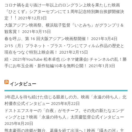
コロナ禍を⾛り抜け⼀年以上のロングラン上映を果たした映画
『ひとくず』シアターセブンにて１周年記念特別舞台挨拶開催決
定︕︕
2021年12月3日
大阪アジアン映画祭、横浜聡子監督『いとみち』がグランプリ＆
観客賞！
2021年3月15日
春を呼ぶ、第 16 回大阪アジアン映画祭開催！
2021年3月4日
2/15（月）プラネット・プラス・ワンにてフィルム作品の歴史と
現在をつなぐ特別上映企画！
2021年2月15日
続・2021年YouTube 松本卓也 (シネマ健康会) チャンネルの乱！勝
手にお年玉企画・新作短編10本を無料公開！
2021年1月3日
インタビュー
3年恋人を待ち続けた信じる眼差しの力。映画「永遠の待ち人」北
村優衣公式インタビュー
2025年8月22日
ドストエフスキーの「白夜」がモチーフ。その先の新たなエンデ
ィングとは？映画「永遠の待ち人」太田慶監督公式インタビュー
2025年8月20日
熊本豪雨の故郷が舞台、葛藤を経て出演へ！映画『囁きの河』主