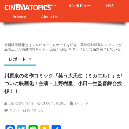
CINEMATOPICS
NEWS
レポート
インタビュー
作品
Privacy
About Us
最新映画情報とインタビュー、レポートを紹介。某映画映画祭のスタッフが
立ち上げた映画情報サイト。現在2代目がスタッフとして編集制作している。
レポート
川原泉の名作コミック『笑う大天使（ミカエル）』が
ついに映画化！主演・上野樹里、小田一生監督舞台挨
拶！！
topics@cinema
2006年3月28日
レポート
コメントはありません