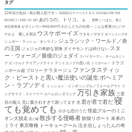
タグ
22年目の告白―私が殺人犯です―
50回目のファーストキス
HiGH&LOW THE
あのコの、トリコ。
MOVIE 2 / END OF SKY
あゝ、荒野
いつまた、君と
かぞくいろ―RAILWAYS わたしたちの出発―
こんな夜更けにバナ
何日君再来
ウスケボーイズ
ナかよ 愛しき実話
ウタモノガタリ
オーシャンズ８
ジュラシック・ワールド／炎
シュガー・ラッシュ：オ​ンライン
の王国
スタ
ジョジョの奇妙な冒険 ダイヤモンドは砕けない
ー・ウォーズ／最後のジェダイ
スパイダーマン：ホームカミン
ドラゴ
デイアンドナイト
デットエンドの思い出
グ
ダンケルク
トリガール！
ファンタスティッ
ナラタージュ
ンボール超 ブロリー
ク・ビーストと黒い魔法使いの誕生
ボヘミア
ン・ラプソディ
ミッション：インポッシブル／フォールアウト
リ
万引き家族
三度
ングサイド・ストーリー
ルームロンダリング
寝
君が君で君だ
目の殺人
兄に愛されすぎて困ってます
光
ても覚めても
怪盗グルーのミニ
小さな恋のうた
散歩する侵略者
オン大脱走
旅猫リポート
未来の
恋と嘘
ミライ
東京喰種 トーキョーグール
泣き虫しょったんの奇