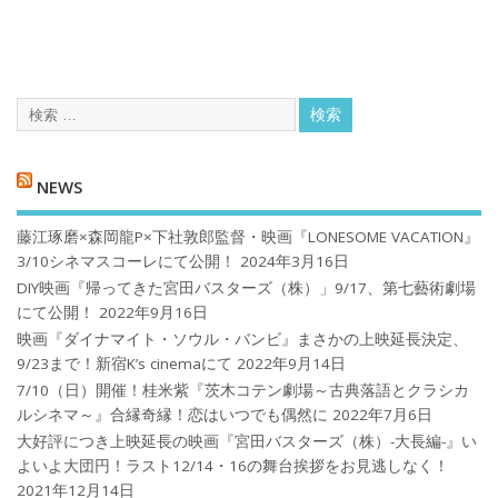
NEWS
藤江琢磨×森岡龍P×下社敦郎監督・映画『LONESOME VACATION』
3/10シネマスコーレにて公開！
2024年3月16日
DIY映画『帰ってきた宮田バスターズ（株）」9/17、第七藝術劇場
にて公開！
2022年9月16日
映画『ダイナマイト・ソウル・バンビ』まさかの上映延長決定、
9/23まで！新宿K’s cinemaにて
2022年9月14日
7/10（日）開催！桂米紫『茨木コテン劇場～古典落語とクラシカ
ルシネマ～』合縁奇縁！恋はいつでも偶然に
2022年7月6日
大好評につき上映延長の映画『宮田バスターズ（株）-大長編-』い
よいよ大団円！ラスト12/14・16の舞台挨拶をお見逃しなく！
2021年12月14日