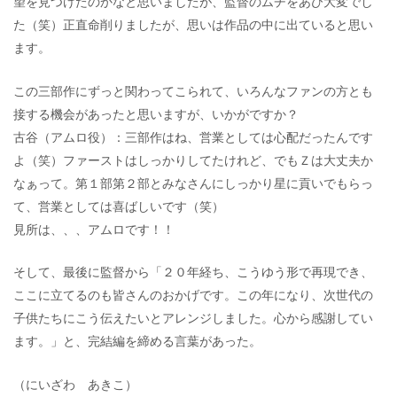
望を見つけたのかなと思いましたが、監督のムチをあび大変でし
た（笑）正直命削りましたが、思いは作品の中に出ていると思い
ます。
この三部作にずっと関わってこられて、いろんなファンの方とも
接する機会があったと思いますが、いかがですか？
古谷（アムロ役）：三部作はね、営業としては心配だったんです
よ（笑）ファーストはしっかりしてたけれど、でもＺは大丈夫か
なぁって。第１部第２部とみなさんにしっかり星に貢いでもらっ
て、営業としては喜ばしいです（笑）
見所は、、、アムロです！！
そして、最後に監督から「２０年経ち、こうゆう形で再現でき、
ここに立てるのも皆さんのおかげです。この年になり、次世代の
子供たちにこう伝えたいとアレンジしました。心から感謝してい
ます。」と、完結編を締める言葉があった。
（にいざわ あきこ）