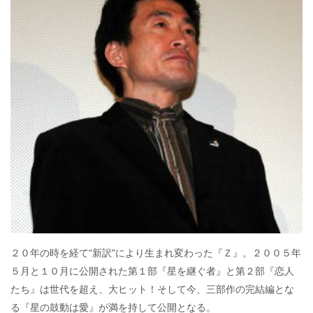
２０年の時を経て“新訳”により生まれ変わった『Ｚ』。２００５年
５月と１０月に公開された第１部『星を継ぐ者』と第２部『恋人
たち』は世代を超え、大ヒット！そして今、三部作の完結編とな
る『星の鼓動は愛』が満を持して公開となる。