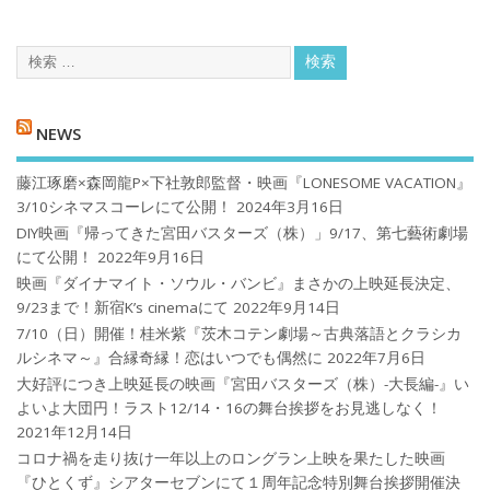
NEWS
藤江琢磨×森岡龍P×下社敦郎監督・映画『LONESOME VACATION』
3/10シネマスコーレにて公開！
2024年3月16日
DIY映画『帰ってきた宮田バスターズ（株）」9/17、第七藝術劇場
にて公開！
2022年9月16日
映画『ダイナマイト・ソウル・バンビ』まさかの上映延長決定、
9/23まで！新宿K’s cinemaにて
2022年9月14日
7/10（日）開催！桂米紫『茨木コテン劇場～古典落語とクラシカ
ルシネマ～』合縁奇縁！恋はいつでも偶然に
2022年7月6日
大好評につき上映延長の映画『宮田バスターズ（株）-大長編-』い
よいよ大団円！ラスト12/14・16の舞台挨拶をお見逃しなく！
2021年12月14日
コロナ禍を⾛り抜け⼀年以上のロングラン上映を果たした映画
『ひとくず』シアターセブンにて１周年記念特別舞台挨拶開催決