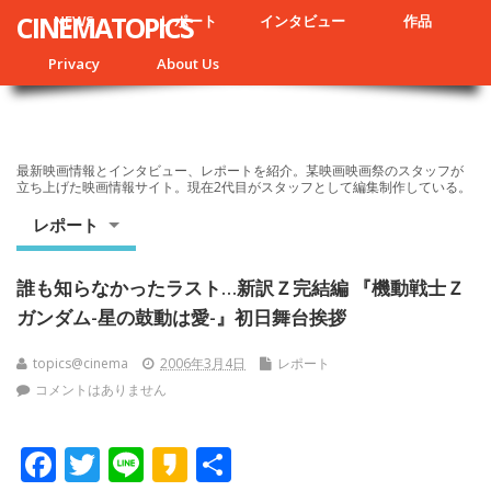
CINEMATOPICS
NEWS
レポート
インタビュー
作品
Privacy
About Us
最新映画情報とインタビュー、レポートを紹介。某映画映画祭のスタッフが
立ち上げた映画情報サイト。現在2代目がスタッフとして編集制作している。
レポート
誰も知らなかったラスト…新訳Ｚ完結編 『機動戦士Ｚ
ガンダム-星の鼓動は愛-』初日舞台挨拶
topics@cinema
2006年3月4日
レポート
コメントはありません
F
T
Li
K
共