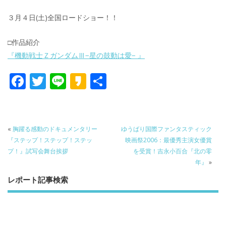
３月４日(土)全国ロードショー！！
□作品紹介
『機動戦士ＺガンダムⅢ−星の鼓動は愛− 』
F
T
Li
K
共
ac
w
n
a
有
e
itt
e
k
b
er
a
«
胸躍る感動のドキュメンタリー
ゆうばり国際ファンタスティック
o
o
『ステップ！ステップ！ステッ
映画祭2006：最優秀主演女優賞
プ！』試写会舞台挨拶
を受賞！吉永小百合『北の零
o
年』
»
k
レポート記事検索