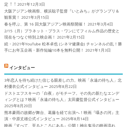
定︕︕
2021年12月3日
大阪アジアン映画祭、横浜聡子監督『いとみち』がグランプリ＆
観客賞！
2021年3月15日
春を呼ぶ、第 16 回大阪アジアン映画祭開催！
2021年3月4日
2/15（月）プラネット・プラス・ワンにてフィルム作品の歴史と
現在をつなぐ特別上映企画！
2021年2月15日
続・2021年YouTube 松本卓也 (シネマ健康会) チャンネルの乱！勝
手にお年玉企画・新作短編10本を無料公開！
2021年1月3日
インタビュー
3年恋人を待ち続けた信じる眼差しの力。映画「永遠の待ち人」北
村優衣公式インタビュー
2025年8月22日
ドストエフスキーの「白夜」がモチーフ。その先の新たなエンデ
ィングとは？映画「永遠の待ち人」太田慶監督公式インタビュー
2025年8月20日
熊本豪雨の故郷が舞台、葛藤を経て出演へ！映画『囁きの河』主
演・中原丈雄公式インタビュー
2025年8月14日
映画『すべて、至るところにある』公開！神出鬼没の映画流れ