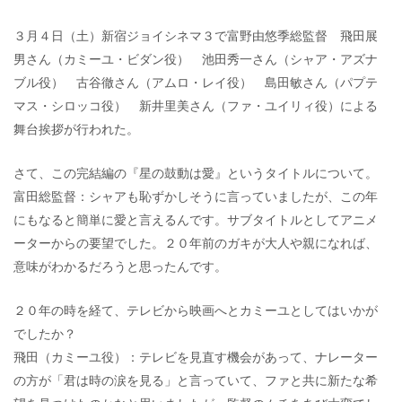
３月４日（土）新宿ジョイシネマ３で富野由悠季総監督 飛田展
男さん（カミーユ・ビダン役） 池田秀一さん（シャア・アズナ
ブル役） 古谷徹さん（アムロ・レイ役） 島田敏さん（パプテ
マス・シロッコ役） 新井里美さん（ファ・ユイリィ役）による
舞台挨拶が行われた。
さて、この完結編の『星の鼓動は愛』というタイトルについて。
富田総監督：シャアも恥ずかしそうに言っていましたが、この年
にもなると簡単に愛と言えるんです。サブタイトルとしてアニメ
ーターからの要望でした。２０年前のガキが大人や親になれば、
意味がわかるだろうと思ったんです。
２０年の時を経て、テレビから映画へとカミーユとしてはいかが
でしたか？
飛田（カミーユ役）：テレビを見直す機会があって、ナレーター
の方が「君は時の涙を見る」と言っていて、ファと共に新たな希