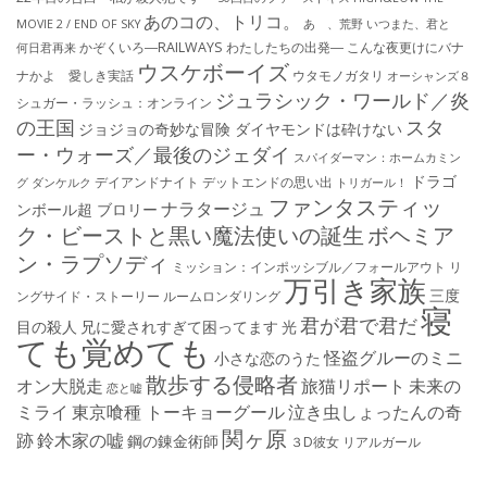
あのコの、トリコ。
MOVIE 2 / END OF SKY
あゝ、荒野
いつまた、君と
かぞくいろ―RAILWAYS わたしたちの出発―
こんな夜更けにバナ
何日君再来
ウスケボーイズ
ナかよ 愛しき実話
ウタモノガタリ
オーシャンズ８
ジュラシック・ワールド／炎
シュガー・ラッシュ：オ​ンライン
の王国
スタ
ジョジョの奇妙な冒険 ダイヤモンドは砕けない
ー・ウォーズ／最後のジェダイ
スパイダーマン：ホームカミン
ドラゴ
デイアンドナイト
デットエンドの思い出
グ
ダンケルク
トリガール！
ファンタスティッ
ナラタージュ
ンボール超 ブロリー
ク・ビーストと黒い魔法使いの誕生
ボヘミア
ン・ラプソディ
ミッション：インポッシブル／フォールアウト
リ
万引き家族
三度
ングサイド・ストーリー
ルームロンダリング
寝
君が君で君だ
目の殺人
兄に愛されすぎて困ってます
光
ても覚めても
怪盗グルーのミニ
小さな恋のうた
散歩する侵略者
オン大脱走
旅猫リポート
未来の
恋と嘘
ミライ
東京喰種 トーキョーグール
泣き虫しょったんの奇
関ヶ原
跡
鈴木家の嘘
鋼の錬金術師
３D彼女 リアルガール