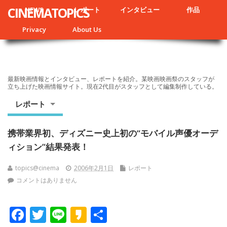
CINEMATOPICS
NEWS
レポート
インタビュー
作品
Privacy
About Us
最新映画情報とインタビュー、レポートを紹介。某映画映画祭のスタッフが
立ち上げた映画情報サイト。現在2代目がスタッフとして編集制作している。
レポート
携帯業界初、ディズニー史上初の“モバイル声優オーデ
ィション”結果発表！
topics@cinema
2006年2月1日
レポート
コメントはありません
F
T
Li
K
共