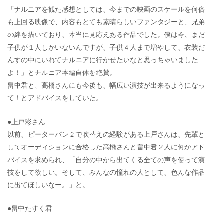
「ナルニアを観た感想としては、今までの映画のスケールを何倍
も上回る映像で、内容もとても素晴らしいファンタジーと、兄弟
の絆を描いており、本当に見応えある作品でした。僕は今、まだ
子供が１人しかいないんですが、子供４人まで増やして、衣装だ
んすの中にいれてナルニアに行かせたいなと思っちゃいました
よ！」とナルニア本編自体を絶賛。
畠中君と、高橋さんにも今後も、幅広い演技が出来るようになっ
て！とアドバイスをしていた。
●上戸彩さん
以前、ピーターパン２で吹替えの経験がある上戸さんは、先輩と
してオーディションに合格した高橋さんと畠中君２人に何かアド
バイスを求められ、「自分の中から出てくる全ての声を使って演
技をして欲しい。そして、みんなの憧れの人として、色んな作品
に出てほしいなー。」と。
●畠中たすく君