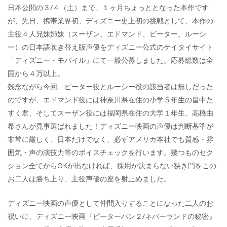
日本公開の３/４（土）まで、１ヶ月ちょっととなった本作です
が、先日、携帯業界初、ディズニー史上初の挑戦として、本作の
主役４人兄妹姉妹（スーザン、エドマンド、ピーター、ルーシ
ー）の日本語吹き替え版声優をディズニー公式のケイタイサイト
「ディズニー・モバイル」にて一般公募しました。応募総数は全
国から４万以上。
残念ながら今回、ピーター役とルーシー役の該当者は無しだった
のですが、エドマンド役には神奈川県在住の小学５年生の畠中た
すく君、そしてスーザン役には福岡県在住の大学１年生、高橋由
希さんが見事選ばれました！ディズニー映画の声優は判断基準が
非常に厳しく、日本だけでなく、必ずアメリカ本社でも質感・雰
囲気・声の演技力等のボイスチェックを行います。幾つものセク
ション全てからOKが出なければ、採用が決まらない狭き門をこの
お二人は勝ち上り、主役声優の座を射止めました。
ディズニー映画の声優として仲間入りすることになった二人のお
祝いに、ディズニー映画『ピーターパン２/ネバーランドの秘密』