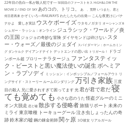
22年目の告白―私が殺人犯です―
50回目のファーストキス
HiGH&LOW THE
あのコの、トリコ。
MOVIE 2 / END OF SKY
あゝ、荒野
いつまた、君と
かぞくいろ―RAILWAYS わたしたちの出発―
こんな夜更けにバナ
何日君再来
ウスケボーイズ
ナかよ 愛しき実話
ウタモノガタリ
オーシャンズ８
ジュラシック・ワールド／炎
シュガー・ラッシュ：オ​ンライン
の王国
スタ
ジョジョの奇妙な冒険 ダイヤモンドは砕けない
ー・ウォーズ／最後のジェダイ
スパイダーマン：ホームカミン
ドラゴ
デイアンドナイト
デットエンドの思い出
グ
ダンケルク
トリガール！
ファンタスティッ
ナラタージュ
ンボール超 ブロリー
ク・ビーストと黒い魔法使いの誕生
ボヘミア
ン・ラプソディ
ミッション：インポッシブル／フォールアウト
リ
万引き家族
三度
ングサイド・ストーリー
ルームロンダリング
寝
君が君で君だ
目の殺人
兄に愛されすぎて困ってます
光
ても覚めても
怪盗グルーのミニ
小さな恋のうた
散歩する侵略者
オン大脱走
旅猫リポート
未来の
恋と嘘
ミライ
東京喰種 トーキョーグール
泣き虫しょったんの奇
関ヶ原
跡
鈴木家の嘘
鋼の錬金術師
３D彼女 リアルガール