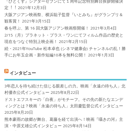
『ひとくず』シアターセブンにて１周年記念特別舞台挨拶開催決
定︕︕
2021年12月3日
大阪アジアン映画祭、横浜聡子監督『いとみち』がグランプリ＆
観客賞！
2021年3月15日
春を呼ぶ、第 16 回大阪アジアン映画祭開催！
2021年3月4日
2/15（月）プラネット・プラス・ワンにてフィルム作品の歴史と
現在をつなぐ特別上映企画！
2021年2月15日
続・2021年YouTube 松本卓也 (シネマ健康会) チャンネルの乱！勝
手にお年玉企画・新作短編10本を無料公開！
2021年1月3日
インタビュー
3年恋人を待ち続けた信じる眼差しの力。映画「永遠の待ち人」北
村優衣公式インタビュー
2025年8月22日
ドストエフスキーの「白夜」がモチーフ。その先の新たなエンデ
ィングとは？映画「永遠の待ち人」太田慶監督公式インタビュー
2025年8月20日
熊本豪雨の故郷が舞台、葛藤を経て出演へ！映画『囁きの河』主
演・中原丈雄公式インタビュー
2025年8月14日