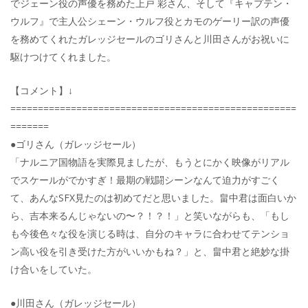
でジェーン役の声優を務めた上戸 彩さん、そして『キャプテン・
ウルフ』で主人公シェーン・ウルフ役とカモのゲーリー訳の声優
を務めてくれたガレッジセールのゴリさんと川田さんがお祝いに
駆けつけてくれました。
【コメント】↓
====================================================
=======
●ゴリさん（ガレッジセール）
「ナルニア国物語を実際見ましたが、もうとにかく映像がリアル
でスケールがでかすぎ！最期の戦闘シーンなんて迫力がすごく
て、あんなSFX見たのは初めてだと思いました。畠中君は面白いか
ら、吉本来るんじゃないの〜？！？！」と笑いながらも、「もし
も今後色々な役を演じる時は、自分のキャラに合わせてテンショ
ン高い役を引き受けた方がいいかもね？」と、畠中君と絶妙な掛
け合いをしていた。
●川田さん（ガレッジセール）