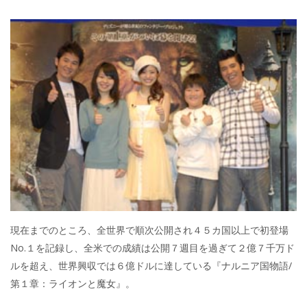
現在までのところ、全世界で順次公開され４５カ国以上で初登場
No.１を記録し、全米での成績は公開７週目を過ぎて２億７千万ド
ルを超え、世界興収では６億ドルに達している『ナルニア国物語/
第１章：ライオンと魔女』。