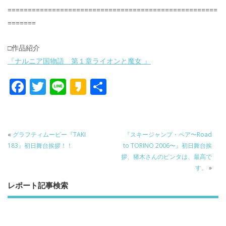
====================================================
=======
□作品紹介
『ナルニア国物語 第１章ライオンと魔女 』
F
T
Li
K
共
ac
w
n
a
有
e
itt
e
k
b
er
a
«
グラフティムービー『TAKI
『スキージャンプ・ペア〜Road
o
o
183』初日舞台挨拶！！
to TORINO 2006〜』初日舞台挨
拶、猪木さんのピンタは、最高で
o
す。
»
k
レポート記事検索