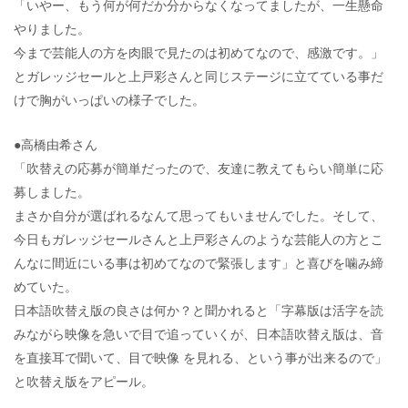
「いやー、もう何が何だか分からなくなってましたが、一生懸命
やりました。
今まで芸能人の方を肉眼で見たのは初めてなので、感激です。」
とガレッジセールと上戸彩さんと同じステージに立てている事だ
けで胸がいっぱいの様子でした。
●高橋由希さん
「吹替えの応募が簡単だったので、友達に教えてもらい簡単に応
募しました。
まさか自分が選ばれるなんて思ってもいませんでした。そして、
今日もガレッジセールさんと上戸彩さんのような芸能人の方とこ
んなに間近にいる事は初めてなので緊張します」と喜びを噛み締
めていた。
日本語吹替え版の良さは何か？と聞かれると「字幕版は活字を読
みながら映像を急いで目で追っていくが、日本語吹替え版は、音
を直接耳で聞いて、目で映像 を見れる、という事が出来るので」
と吹替え版をアピール。