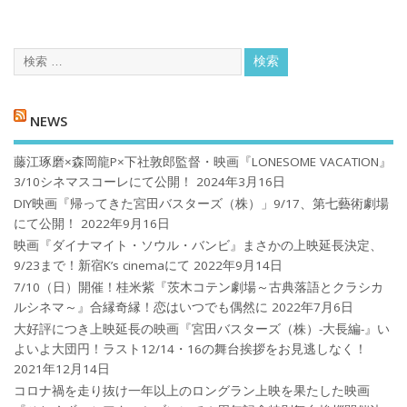
NEWS
藤江琢磨×森岡龍P×下社敦郎監督・映画『LONESOME VACATION』
3/10シネマスコーレにて公開！
2024年3月16日
DIY映画『帰ってきた宮田バスターズ（株）」9/17、第七藝術劇場
にて公開！
2022年9月16日
映画『ダイナマイト・ソウル・バンビ』まさかの上映延長決定、
9/23まで！新宿K’s cinemaにて
2022年9月14日
7/10（日）開催！桂米紫『茨木コテン劇場～古典落語とクラシカ
ルシネマ～』合縁奇縁！恋はいつでも偶然に
2022年7月6日
大好評につき上映延長の映画『宮田バスターズ（株）-大長編-』い
よいよ大団円！ラスト12/14・16の舞台挨拶をお見逃しなく！
2021年12月14日
コロナ禍を⾛り抜け⼀年以上のロングラン上映を果たした映画