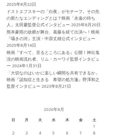
2025年8月22日
ドストエフスキーの「白夜」がモチーフ。その先
の新たなエンディングとは？映画「永遠の待ち
人」太田慶監督公式インタビュー
2025年8月20日
熊本豪雨の故郷が舞台、葛藤を経て出演へ！映画
『囁きの河』主演・中原丈雄公式インタビュー
2025年8月14日
映画『すべて、至るところにある』公開！神出鬼
没の映画流れ者、リム・カーワイ監督インタビュ
ー
2024年1月31日
「大切なのはいかに楽しい瞬間を共有できるか」
映画『認知症と生きる 希望の処方箋』野澤和之
監督インタビュー
2023年8月21日
2026年8月
日
月
火
水
木
金
土
1
2
3
4
5
6
7
8