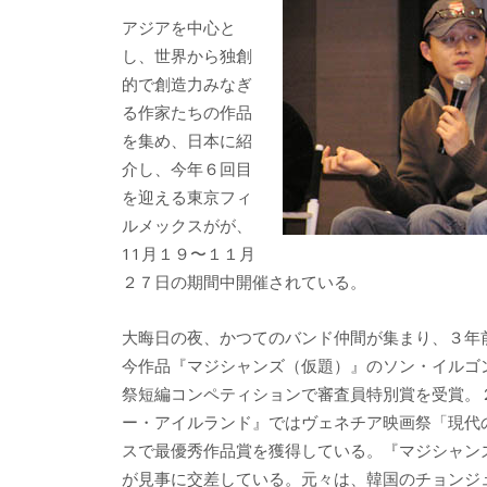
b
er
a
アジアを中心と
o
o
し、世界から独創
o
的で創造力みなぎ
る作家たちの作品
k
を集め、日本に紹
介し、今年６回目
を迎える東京フィ
ルメックスがが、
11月１９〜１１月
２７日の期間中開催されている。
大晦日の夜、かつてのバンド仲間が集まり、３年
今作品『マジシャンズ（仮題）』のソン・イルゴ
祭短編コンペティションで審査員特別賞を受賞。
ー・アイルランド』ではヴェネチア映画祭「現代
スで最優秀作品賞を獲得している。『マジシャン
が見事に交差している。元々は、韓国のチョンジ