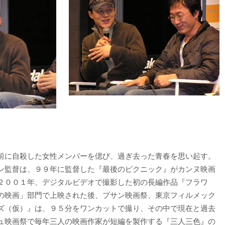
前に自殺した女性メンバーを偲び、過ぎ去った青春を思い起す。
ン監督は、９９年に監督した『最後のピクニック』がカンヌ映画
２００１年、デジタルビデオで撮影した初の長編作品『フラワ
の映画」部門で上映された後、プサン映画祭、東京フィルメック
ズ（仮）』は、９５分をワンカットで撮り、その中で現在と過去
ュ映画祭で毎年三人の映画作家が短編を製作する『三人三色』の