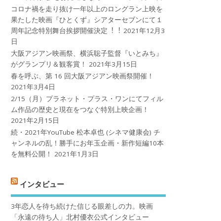
コロナ禍を⾛り抜け⼀年以上のロングラン上映を
果たした映画『ひとくず』シアターセブンにて１
周年記念特別舞台挨拶開催決定︕︕
2021年12月3
日
大阪アジアン映画祭、横浜聡子監督『いとみち』
がグランプリ＆観客賞！
2021年3月15日
春を呼ぶ、第 16 回大阪アジアン映画祭開催！
2021年3月4日
2/15（月）プラネット・プラス・ワンにてフィル
ム作品の歴史と現在をつなぐ特別上映企画！
2021年2月15日
続・2021年YouTube 松本卓也 (シネマ健康会) チ
ャンネルの乱！勝手にお年玉企画・新作短編10本
を無料公開！
2021年1月3日
インタビュー
3年恋人を待ち続けた信じる眼差しの力。映画
「永遠の待ち人」北村優衣公式インタビュー