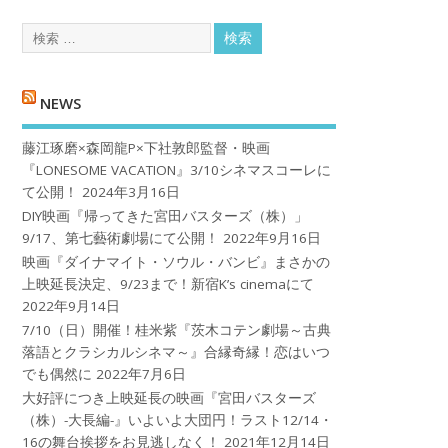
NEWS
藤江琢磨×森岡龍P×下社敦郎監督・映画
『LONESOME VACATION』3/10シネマスコーレに
て公開！
2024年3月16日
DIY映画『帰ってきた宮田バスターズ（株）」
9/17、第七藝術劇場にて公開！
2022年9月16日
映画『ダイナマイト・ソウル・バンビ』まさかの
上映延長決定、9/23まで！新宿K’s cinemaにて
2022年9月14日
7/10（日）開催！桂米紫『茨木コテン劇場～古典
落語とクラシカルシネマ～』合縁奇縁！恋はいつ
でも偶然に
2022年7月6日
大好評につき上映延長の映画『宮田バスターズ
（株）-大長編-』いよいよ大団円！ラスト12/14・
16の舞台挨拶をお見逃しなく！
2021年12月14日