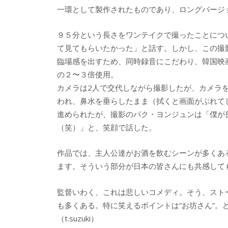
一環として製作されたものであり、ロングバージ
９５分という長さをワンテイクで撮ったことにつ
て見てもらいたかった」と話す。しかし、この撮
臨場感を出すため、同時録音にこだわり、韓国映
の２〜３倍使用。
カメラは2人で交代しながら撮影したが、カメラ
われ、鼻水を垂らしたまま（拭くと画面がぶれて
進められたが、撮影のパク・ヨンジュンは「僕が
（笑）」と、笑顔で話した。
作品では、主人公達がお酒を飲むシーンが多くあ
ます。そういう部分が日本の皆さんにも共感して
監督いわく、これは悲しいコメディ。そう、スト
も多くある。特に笑えるポイントは“お坊さん”。
（t.suzuki）