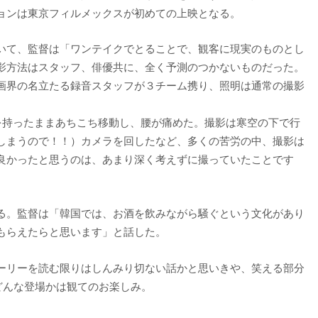
ョンは東京フィルメックスが初めての上映となる。
いて、監督は「ワンテイクでとることで、観客に現実のものとし
影方法はスタッフ、俳優共に、全く予測のつかないものだった。
画界の名立たる録音スタッフが３チーム携り、照明は通常の撮影
を持ったままあちこち移動し、腰が痛めた。撮影は寒空の下で行
しまうので！！）カメラを回したなど、多くの苦労の中、撮影は
良かったと思うのは、あまり深く考えずに撮っていたことです
る。監督は「韓国では、お酒を飲みながら騒ぐという文化があり
もらえたらと思います」と話した。
ーリーを読む限りはしんみり切ない話かと思いきや、笑える部分
どんな登場かは観てのお楽しみ。