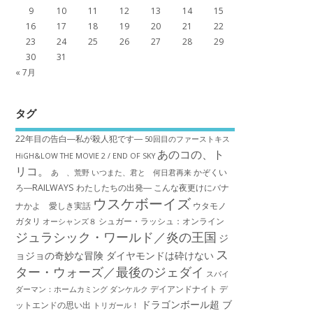
9
10
11
12
13
14
15
16
17
18
19
20
21
22
23
24
25
26
27
28
29
30
31
« 7月
タグ
22年目の告白―私が殺人犯です―
50回目のファーストキス
あのコの、ト
HiGH&LOW THE MOVIE 2 / END OF SKY
リコ。
かぞくい
あゝ、荒野
いつまた、君と 何日君再来
ろ―RAILWAYS わたしたちの出発―
こんな夜更けにバナ
ウスケボーイズ
ナかよ 愛しき実話
ウタモノ
ガタリ
シュガー・ラッシュ：オ​ンライン
オーシャンズ８
ジュラシック・ワールド／炎の王国
ジ
ス
ョジョの奇妙な冒険 ダイヤモンドは砕けない
ター・ウォーズ／最後のジェダイ
スパイ
デイアンドナイト
デ
ダーマン：ホームカミング
ダンケルク
ドラゴンボール超 ブ
ットエンドの思い出
トリガール！