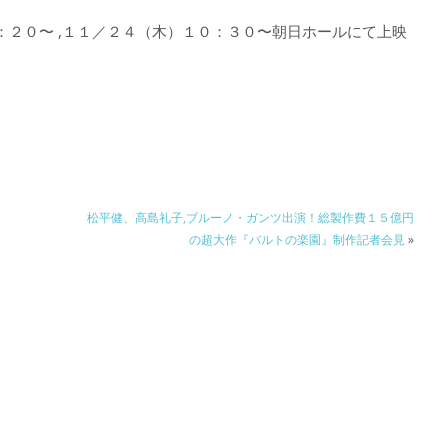
２０〜 ,１１／２４（木）１０：３０〜朝日ホールにて上映
松平健、高島礼子,ブルーノ・ガンツ出演！総製作費１５億円
の超大作『バルトの楽園』制作記者会見
»