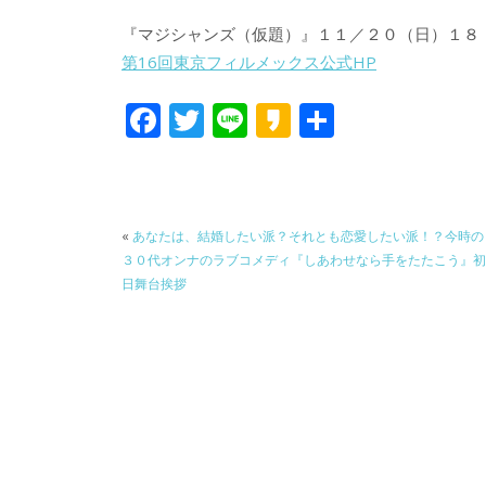
『マジシャンズ（仮題）』１１／２０（日）１８：
第16回東京フィルメックス公式HP
F
T
Li
K
共
ac
w
n
a
有
e
itt
e
k
b
er
a
«
あなたは、結婚したい派？それとも恋愛したい派！？今時の
o
o
３０代オンナのラブコメディ『しあわせなら手をたたこう』初
o
日舞台挨拶
k