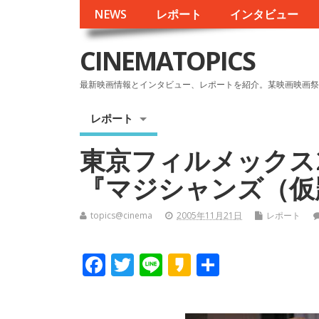
NEWS
レポート
インタビュー
CINEMATOPICS
最新映画情報とインタビュー、レポートを紹介。某映画映画祭
レポート
東京フィルメックス
『マジシャンズ（仮
topics@cinema
2005年11月21日
レポート
F
T
Li
K
共
ac
w
n
a
有
e
itt
e
k