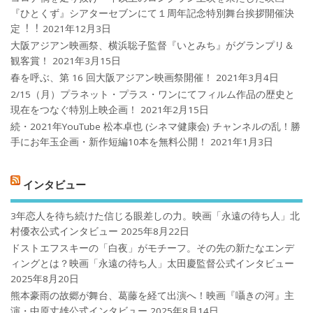
『ひとくず』シアターセブンにて１周年記念特別舞台挨拶開催決
定︕︕
2021年12月3日
大阪アジアン映画祭、横浜聡子監督『いとみち』がグランプリ＆
観客賞！
2021年3月15日
春を呼ぶ、第 16 回大阪アジアン映画祭開催！
2021年3月4日
2/15（月）プラネット・プラス・ワンにてフィルム作品の歴史と
現在をつなぐ特別上映企画！
2021年2月15日
続・2021年YouTube 松本卓也 (シネマ健康会) チャンネルの乱！勝
手にお年玉企画・新作短編10本を無料公開！
2021年1月3日
インタビュー
3年恋人を待ち続けた信じる眼差しの力。映画「永遠の待ち人」北
村優衣公式インタビュー
2025年8月22日
ドストエフスキーの「白夜」がモチーフ。その先の新たなエンデ
ィングとは？映画「永遠の待ち人」太田慶監督公式インタビュー
2025年8月20日
熊本豪雨の故郷が舞台、葛藤を経て出演へ！映画『囁きの河』主
演・中原丈雄公式インタビュー
2025年8月14日