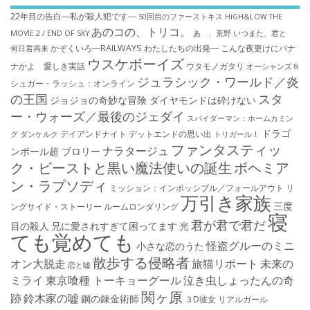
22年目の告白―私が殺人犯です―
50回目のファーストキス
HiGH&LOW THE
あのコの、トリコ。
MOVIE 2 / END OF SKY
あゝ、荒野
いつまた、君と
かぞくいろ―RAILWAYS わたしたちの出発―
こんな夜更けにバナ
何日君再来
ウスケボーイズ
ナかよ 愛しき実話
ウタモノガタリ
オーシャンズ８
ジュラシック・ワールド／炎
シュガー・ラッシュ：オ​ンライン
の王国
スタ
ジョジョの奇妙な冒険 ダイヤモンドは砕けない
ー・ウォーズ／最後のジェダイ
スパイダーマン：ホームカミン
ドラゴ
デイアンドナイト
デットエンドの思い出
グ
ダンケルク
トリガール！
ファンタスティッ
ナラタージュ
ンボール超 ブロリー
ク・ビーストと黒い魔法使いの誕生
ボヘミア
ン・ラプソディ
ミッション：インポッシブル／フォールアウト
リ
万引き家族
三度
ングサイド・ストーリー
ルームロンダリング
寝
君が君で君だ
目の殺人
兄に愛されすぎて困ってます
光
ても覚めても
怪盗グルーのミニ
小さな恋のうた
散歩する侵略者
オン大脱走
旅猫リポート
未来の
恋と嘘
ミライ
東京喰種 トーキョーグール
泣き虫しょったんの奇
関ヶ原
跡
鈴木家の嘘
鋼の錬金術師
３D彼女 リアルガール