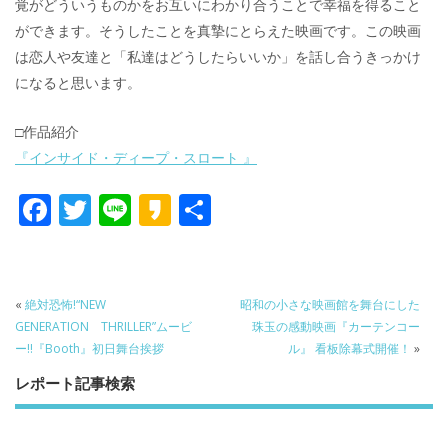
覚がどういうものかをお互いにわかり合うことで幸福を得ること
ができます。そうしたことを真摯にとらえた映画です。この映画
は恋人や友達と「私達はどうしたらいいか」を話し合うきっかけ
になると思います。
□作品紹介
『インサイド・ディープ・スロート 』
F
T
Li
K
共
ac
w
n
a
有
e
itt
e
k
b
er
a
«
絶対恐怖!“NEW
昭和の小さな映画館を舞台にした
o
o
GENERATION THRILLER”ムービ
珠玉の感動映画『カーテンコー
ー!!『Booth』初日舞台挨拶
ル』 看板除幕式開催！
»
o
レポート記事検索
k