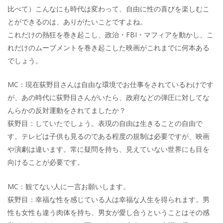
比べて）こんなにも時代は変わって、自由に性の喜びを楽しむこ
とができるのは、ありがたいことですよね。
これだけの熱狂を巻き起こし、政治・FBI・マフィアを動かし、こ
れだけのムーブメントを巻き起こした映画がこれまでに何本ある
でしょう。
MC：現在荻野目さんは自由な環境でお仕事をされているわけです
が、あの時代に荻野目さんがいたら、政府などの弾圧に対してな
んらかの反対運動をされてましたか？
荻野目：していたでしょう。表現の自由は生きることの自由で
す。テレビは子供も見るのである程度の規制は必要ですが、映画
や演劇は違います。常に疑問を持ち、見えていない世界にも目を
向けることが必要です。
MC：観てない人に一言お願いします。
荻野目：幸福な性を感じている人は幸福な人生を得られます。男
性も女性も違う肉体を持ち、男女が愛し合うということはその感