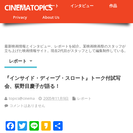
CINEMATOPICS
NEWS
レポート
インタビュー
作品
Privacy
About Us
最新映画情報とインタビュー、レポートを紹介。某映画映画祭のスタッフが
立ち上げた映画情報サイト。現在2代目がスタッフとして編集制作している。
レポート
『インサイド・ディープ・スロート』トーク付試写
会、荻野目慶子が語る！
topics@cinema
2005年11月9日
レポート
コメントはありません
F
T
Li
K
共