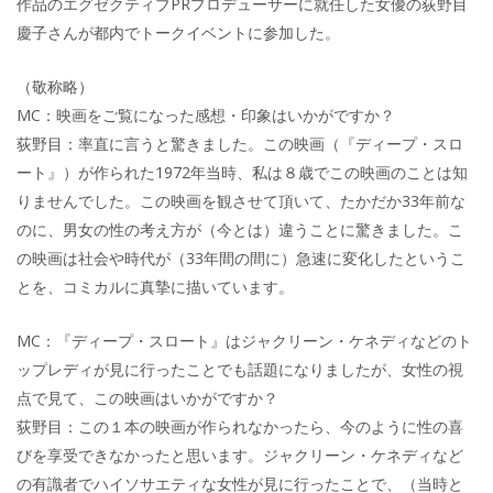
作品のエグゼクティブPRプロデューサーに就任した女優の荻野目
慶子さんが都内でトークイベントに参加した。
（敬称略）
MC：映画をご覧になった感想・印象はいかがですか？
荻野目：率直に言うと驚きました。この映画（『ディープ・スロ
ート』）が作られた1972年当時、私は８歳でこの映画のことは知
りませんでした。この映画を観させて頂いて、たかだか33年前な
のに、男女の性の考え方が（今とは）違うことに驚きました。こ
の映画は社会や時代が（33年間の間に）急速に変化したというこ
とを、コミカルに真摯に描いています。
MC：『ディープ・スロート』はジャクリーン・ケネディなどのト
ップレディが見に行ったことでも話題になりましたが、女性の視
点で見て、この映画はいかがですか？
荻野目：この１本の映画が作られなかったら、今のように性の喜
びを享受できなかったと思います。ジャクリーン・ケネディなど
の有識者でハイソサエティな女性が見に行ったことで、（当時と