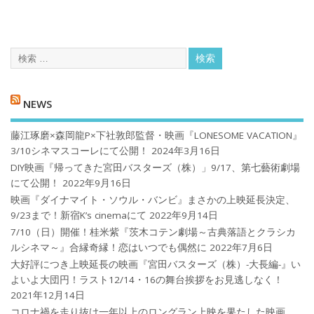
NEWS
藤江琢磨×森岡龍P×下社敦郎監督・映画『LONESOME VACATION』
3/10シネマスコーレにて公開！
2024年3月16日
DIY映画『帰ってきた宮田バスターズ（株）」9/17、第七藝術劇場
にて公開！
2022年9月16日
映画『ダイナマイト・ソウル・バンビ』まさかの上映延長決定、
9/23まで！新宿K’s cinemaにて
2022年9月14日
7/10（日）開催！桂米紫『茨木コテン劇場～古典落語とクラシカ
ルシネマ～』合縁奇縁！恋はいつでも偶然に
2022年7月6日
大好評につき上映延長の映画『宮田バスターズ（株）-大長編-』い
よいよ大団円！ラスト12/14・16の舞台挨拶をお見逃しなく！
2021年12月14日
コロナ禍を⾛り抜け⼀年以上のロングラン上映を果たした映画