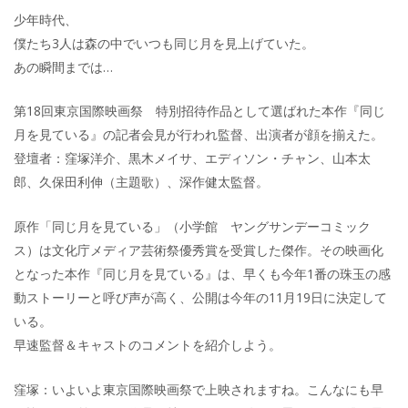
少年時代、
僕たち3人は森の中でいつも同じ月を見上げていた。
あの瞬間までは…
第18回東京国際映画祭 特別招待作品として選ばれた本作『同じ
月を見ている』の記者会見が行われ監督、出演者が顔を揃えた。
登壇者：窪塚洋介、黒木メイサ、エディソン・チャン、山本太
郎、久保田利伸（主題歌）、深作健太監督。
原作「同じ月を見ている」（小学館 ヤングサンデーコミック
ス）は文化庁メディア芸術祭優秀賞を受賞した傑作。その映画化
となった本作『同じ月を見ている』は、早くも今年1番の珠玉の感
動ストーリーと呼び声が高く、公開は今年の11月19日に決定して
いる。
早速監督＆キャストのコメントを紹介しよう。
窪塚：いよいよ東京国際映画祭で上映されますね。こんなにも早