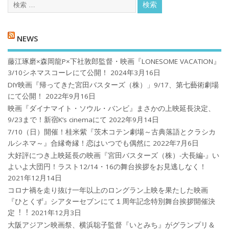
NEWS
藤江琢磨×森岡龍P×下社敦郎監督・映画『LONESOME VACATION』
3/10シネマスコーレにて公開！
2024年3月16日
DIY映画『帰ってきた宮田バスターズ（株）」9/17、第七藝術劇場
にて公開！
2022年9月16日
映画『ダイナマイト・ソウル・バンビ』まさかの上映延長決定、
9/23まで！新宿K’s cinemaにて
2022年9月14日
7/10（日）開催！桂米紫『茨木コテン劇場～古典落語とクラシカ
ルシネマ～』合縁奇縁！恋はいつでも偶然に
2022年7月6日
大好評につき上映延長の映画『宮田バスターズ（株）-大長編-』い
よいよ大団円！ラスト12/14・16の舞台挨拶をお見逃しなく！
2021年12月14日
コロナ禍を⾛り抜け⼀年以上のロングラン上映を果たした映画
『ひとくず』シアターセブンにて１周年記念特別舞台挨拶開催決
定︕︕
2021年12月3日
大阪アジアン映画祭、横浜聡子監督『いとみち』がグランプリ＆