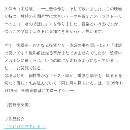
久保田（主題歌）：一生懸命作り、そして歌いました。この映画
が持つ、独特の人間哲学に大きいテーマを得てこのラブストーリ
ーの曲（「君のそばに」）を作りました。音楽という形ですが、
僕もこのプロジェクトに参加でき良かったと思います。
さて、復帰第一作となる窪塚だが、体調の事を聞かれると「体調
は良いです！撮影前は走る事がまだできませんでしたが、監督の
メガホンに鍛えられ、いつの間にか走れるようになっていまし
た。」と笑顔で語る。
窪塚はじめ、個性豊かなキャスト陣が、重厚な物語を、観る者を
切なく優しく包み込んでいく『同じ月を見ている』は、2005年11
月19日、全国東映系にてロードショー。
（菅野奈緒美）
◇作品紹介
『同じ月を見ている 』