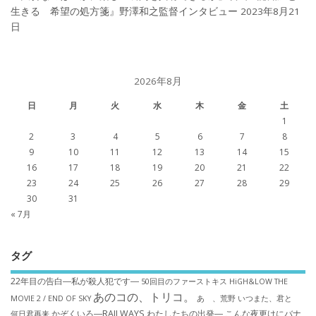
生きる 希望の処方箋』野澤和之監督インタビュー
2023年8月21
日
2026年8月
日
月
火
水
木
金
土
1
2
3
4
5
6
7
8
9
10
11
12
13
14
15
16
17
18
19
20
21
22
23
24
25
26
27
28
29
30
31
« 7月
タグ
22年目の告白―私が殺人犯です―
50回目のファーストキス
HiGH&LOW THE
あのコの、トリコ。
MOVIE 2 / END OF SKY
あゝ、荒野
いつまた、君と
かぞくいろ―RAILWAYS わたしたちの出発―
こんな夜更けにバナ
何日君再来