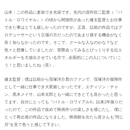
山本：この作品に参加でき光栄です。先代の深作欣二監督（『バ
トル・ロワイヤル』）の頃から関係性があった健太監督とお仕事
できた事はとても嬉しかったのですが、正直、以前の作品ではプ
ロデューサーという立場の方だったのであまり接する機会がなく
良く知らなかったのです。そこで、クールな人なのかな？など
色々と想像していましたが、実際会ってみるとびっくりする位エ
ネルギーを大放出させている方で…全面的にこの人についていこ
う！と思いましたね（笑）。
健太監督：僕は以前から窪塚洋介君のファンで、窪塚洋介復帰作
として一緒に仕事でき大変嬉しかったです。エディソン・チャ
ン、黒木メイサ、山本太郎とも一緒にできとても良かったと思っ
てます。自分にとっても『バトル・ロワイアルII』以来2年振りだ
ったので、この作品で改めて映画作りの楽しさを感じたし、僕に
とって再出発の作品になりました。映画館を出たら皆さんも“同じ
月”を見て色々と感じて下さい。