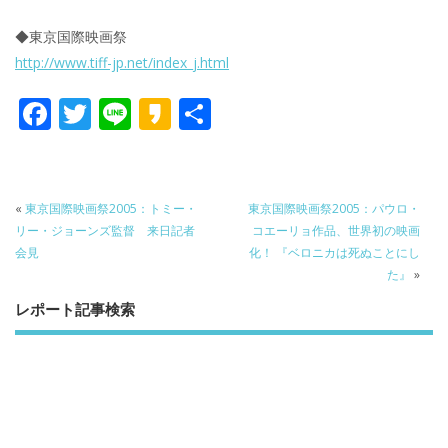
◆東京国際映画祭
http://www.tiff-jp.net/index_j.html
F
T
Li
K
共
ac
w
n
a
有
e
itt
e
k
b
er
a
«
東京国際映画祭2005：トミー・
東京国際映画祭2005：パウロ・
o
o
リー・ジョーンズ監督 来日記者
コエーリョ作品、世界初の映画
会見
化！ 『ベロニカは死ぬことにし
o
た』
»
k
レポート記事検索