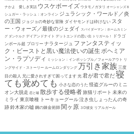
ウスケボーイズ
ナかよ 愛しき実話
ウタモノガタリ
オーシャンズ８
ジュラシック・ワールド／炎
シュガー・ラッシュ：オ​ンライン
の王国
スタ
ジョジョの奇妙な冒険 ダイヤモンドは砕けない
ー・ウォーズ／最後のジェダイ
スパイダーマン：ホームカミン
ドラゴ
デイアンドナイト
デットエンドの思い出
グ
ダンケルク
トリガール！
ファンタスティッ
ナラタージュ
ンボール超 ブロリー
ク・ビーストと黒い魔法使いの誕生
ボヘミア
ン・ラプソディ
ミッション：インポッシブル／フォールアウト
リ
万引き家族
三度
ングサイド・ストーリー
ルームロンダリング
寝
君が君で君だ
目の殺人
兄に愛されすぎて困ってます
光
ても覚めても
怪盗グルーのミニ
小さな恋のうた
散歩する侵略者
オン大脱走
旅猫リポート
未来の
恋と嘘
ミライ
東京喰種 トーキョーグール
泣き虫しょったんの奇
関ヶ原
跡
鈴木家の嘘
鋼の錬金術師
３D彼女 リアルガール