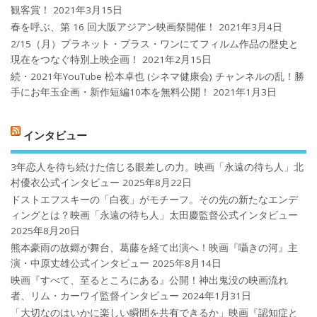
観客賞！
2021年3月15日
春を呼ぶ、第 16 回大阪アジアン映画祭開催！
2021年3月4日
2/15（月）プラネット・プラス・ワンにてフィルム作品の歴史と
現在をつなぐ特別上映企画！
2021年2月15日
続・2021年YouTube 松本卓也 (シネマ健康会) チャンネルの乱！勝
手にお年玉企画・新作短編10本を無料公開！
2021年1月3日
インタビュー
3年恋人を待ち続けた信じる眼差しの力。映画「永遠の待ち人」北
村優衣公式インタビュー
2025年8月22日
ドストエフスキーの「白夜」がモチーフ。その先の新たなエンデ
ィングとは？映画「永遠の待ち人」太田慶監督公式インタビュー
2025年8月20日
熊本豪雨の故郷が舞台、葛藤を経て出演へ！映画『囁きの河』主
演・中原丈雄公式インタビュー
2025年8月14日
映画『すべて、至るところにある』公開！神出鬼没の映画流れ
者、リム・カーワイ監督インタビュー
2024年1月31日
「大切なのはいかに楽しい瞬間を共有できるか」映画『認知症と