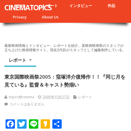
CINEMATOPICS
NEWS
レポート
インタビュー
作品
Privacy
About Us
最新映画情報とインタビュー、レポートを紹介。某映画映画祭のスタッフが
立ち上げた映画情報サイト。現在2代目がスタッフとして編集制作している。
レポート
東京国際映画祭2005：窪塚洋介復帰作！！『同じ月を
見ている』監督＆キャスト勢揃い
topics@cinema
2005年10月27日
レポート
コメントはありません
F
T
Li
K
共