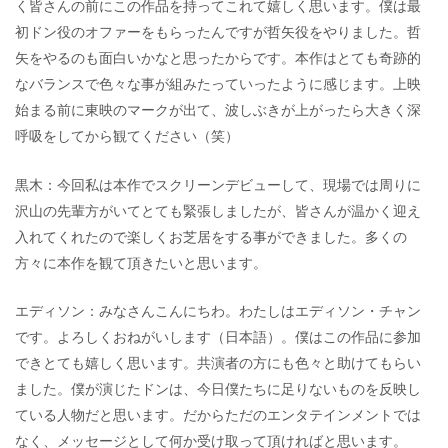
く皆さんの前にこの作品を持ってこれて嬉しく思います。僕は最
初ドン役のオファーをもらったんですが哲矢役をやりました。哲
矢をやるのも面白いかなと思ったからです。本作はとても奇跡的
なバランスで色々な事が組みたっていったように感じます。上映
始まる前に東映のマークが出て、波しぶきが上がったら大きく深
呼吸をしてから観てください（笑）
黒木：今回私は本作でスクリーンデビューして、現場では周りに
沢山の先輩方がいてとても緊張しましたが、皆さんが温かく迎え
入れてくれたので楽しくお芝居をする事ができました。多くの
方々に本作を観て頂きたいと思います。
エディソン：みなさんこんにちわ。わたしはエディソン・チャン
です。よろしくおねがいします（日本語）。僕はこの作品に参加
できとても嬉しく思います。共演者の方にも色々と助けてもらい
ました。僕が演じたドンは、今日僕たちに足りないものを反映し
ている人物だと思います。だからただのエンタテインメントでは
なく、メッセージとして何か受け取って頂ければと思います。