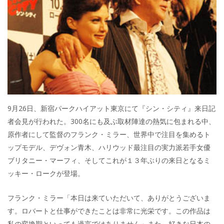
9月26日、新宿パークハイアット東京にて『シン・シティ』来日記
者会見が行われた。300名にも及ぶ取材陣達の熱気に包まれる中、
原作者にして監督のフランク・ミラー、世界中で注目を集めるト
ップモデル、デヴォン青木、ハリウッド最注目の実力派若手女優
ブリタニー・マーフィ、そしてこれが１３年ぶりの来日となるミ
ッキー・ロークが登場。
フランク・ミラー「本日は来ていただいて、ありがとうございま
す。ロバートと仕事ができたことは非常に光栄です。この作品は
私の変換期といっても過言ではありません」また、好きな日本の