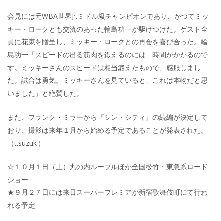
会見には元WBA世界Jr.ミドル級チャンピオンであり、かつてミッ
キー・ロークとも交流のあった輪島功一が駆けつけた。ゲスト全
員に花束を贈呈し、ミッキー・ロークとの再会を喜び合った。輪
島功一「スピードの出る筋肉を鍛えるのには、時間がかかるので
す。ミッキーさんのスピードは相当鍛えたもので、感服しまし
た。試合は勇気。ミッキーさんを見ていると、これは本物だと思
いました」と絶賛した。
また、フランク・ミラーから『シン・シティ』の続編が決定して
おり、撮影は来年１月から始める予定であることが発表された。
（t.suzuki）
☆１０月１日（土）丸の内ルーブルほか全国松竹・東急系ロード
ショー
★９月２７日には来日スーパープレミアが新宿歌舞伎町にて行わ
れる予定