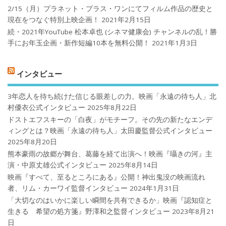
2/15（月）プラネット・プラス・ワンにてフィルム作品の歴史と
現在をつなぐ特別上映企画！
2021年2月15日
続・2021年YouTube 松本卓也 (シネマ健康会) チャンネルの乱！勝
手にお年玉企画・新作短編10本を無料公開！
2021年1月3日
インタビュー
3年恋人を待ち続けた信じる眼差しの力。映画「永遠の待ち人」北
村優衣公式インタビュー
2025年8月22日
ドストエフスキーの「白夜」がモチーフ。その先の新たなエンデ
ィングとは？映画「永遠の待ち人」太田慶監督公式インタビュー
2025年8月20日
熊本豪雨の故郷が舞台、葛藤を経て出演へ！映画『囁きの河』主
演・中原丈雄公式インタビュー
2025年8月14日
映画『すべて、至るところにある』公開！神出鬼没の映画流れ
者、リム・カーワイ監督インタビュー
2024年1月31日
「大切なのはいかに楽しい瞬間を共有できるか」映画『認知症と
生きる 希望の処方箋』野澤和之監督インタビュー
2023年8月21
日