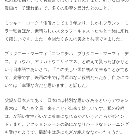
漫画は「子連れ狼」で、多くの影響を受けたとのこと。
ミッキー・ローク「俳優として１３年ぶり、しかもフランク・ミ
ラー監督ほか、素晴らしいスタッフ・キャストたちと一緒に来れ
て嬉しいです。また、今回たくさんの美女と共演できました」
ブリタニー・マーフィ「コンニチハ。ブリタニー・マーフィ デ
ス。キョウハ、アリガトウゴザイマス」と教えて貰ったばかりと
いう日本語であいさつ。「この美しい国に初めて来ることができ
て、光栄です」映画の中では男運のない役柄だったが、自身につ
いては「幸運な方だと思います」と話した。
父親が日本人であり、日本には特別な思いがあるというデヴォン
青木は「私たち全員、来ることが出来て嬉しいです。私の役柄
は、か弱い女性がいかに冷血になれるかというところがポイン
ト」また、アクションシーンの為にかなりハードなトレーニング
も受けたようで、撮影中は足にあざが絶えななかったそうだ。