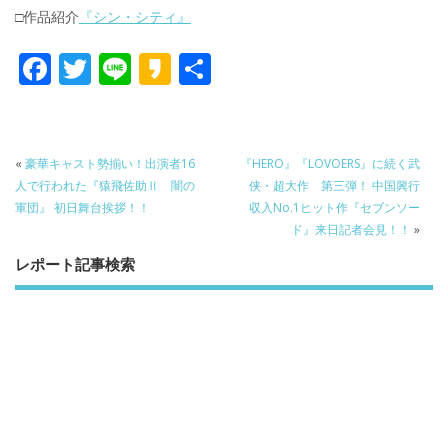
□作品紹介
『シン・シティ』
F
T
Li
K
共
ac
w
n
a
有
e
itt
e
k
b
er
a
«
豪華キャスト勢揃い！出演者16
『HERO』『LOVOERS』に続く武
o
o
人で行われた『猿飛佐助Ⅱ 闇の
侠・超大作 第三弾！ 中国興行
軍団』 初日舞台挨拶！！
収入No.1ヒット作『セブンソー
o
ド』来日記者会見！！
»
k
レポート記事検索