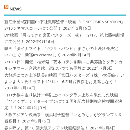
NEWS
藤江琢磨×森岡龍P×下社敦郎監督・映画『LONESOME VACATION』
3/10シネマスコーレにて公開！
2024年3月16日
DIY映画『帰ってきた宮田バスターズ（株）」9/17、第七藝術劇場
にて公開！
2022年9月16日
映画『ダイナマイト・ソウル・バンビ』まさかの上映延長決定、
9/23まで！新宿K’s cinemaにて
2022年9月14日
7/10（日）開催！桂米紫『茨木コテン劇場～古典落語とクラシカ
ルシネマ～』合縁奇縁！恋はいつでも偶然に
2022年7月6日
大好評につき上映延長の映画『宮田バスターズ（株）-大長編-』い
よいよ大団円！ラスト12/14・16の舞台挨拶をお見逃しなく！
2021年12月14日
コロナ禍を⾛り抜け⼀年以上のロングラン上映を果たした映画
『ひとくず』シアターセブンにて１周年記念特別舞台挨拶開催決
定︕︕
2021年12月3日
大阪アジアン映画祭、横浜聡子監督『いとみち』がグランプリ＆
観客賞！
2021年3月15日
春を呼ぶ、第 16 回大阪アジアン映画祭開催！
2021年3月4日