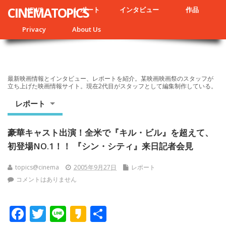
CINEMATOPICS
NEWS
レポート
インタビュー
作品
Privacy
About Us
最新映画情報とインタビュー、レポートを紹介。某映画映画祭のスタッフが
立ち上げた映画情報サイト。現在2代目がスタッフとして編集制作している。
レポート
豪華キャスト出演！全米で『キル・ビル』を超えて、
初登場NO.1！！ 『シン・シティ』来日記者会見
topics@cinema
2005年9月27日
レポート
コメントはありません
F
T
Li
K
共