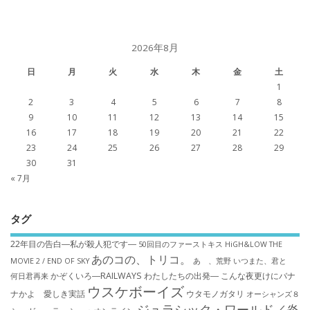
2026年8月
日
月
火
水
木
金
土
1
2
3
4
5
6
7
8
9
10
11
12
13
14
15
16
17
18
19
20
21
22
23
24
25
26
27
28
29
30
31
« 7月
タグ
22年目の告白―私が殺人犯です―
50回目のファーストキス
HiGH&LOW THE
あのコの、トリコ。
MOVIE 2 / END OF SKY
あゝ、荒野
いつまた、君と
かぞくいろ―RAILWAYS わたしたちの出発―
こんな夜更けにバナ
何日君再来
ウスケボーイズ
ナかよ 愛しき実話
ウタモノガタリ
オーシャンズ８
ジュラシック・ワールド／炎