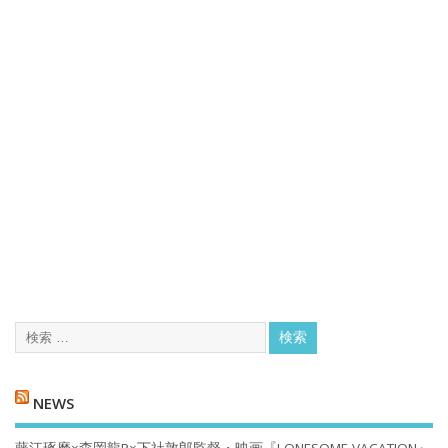
NEWS
藤江琢磨×森岡龍P×下社敦郎監督・映画『LONESOME VACATION』