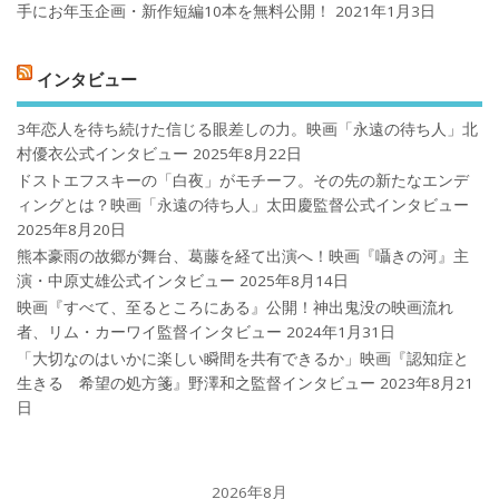
手にお年玉企画・新作短編10本を無料公開！
2021年1月3日
インタビュー
3年恋人を待ち続けた信じる眼差しの力。映画「永遠の待ち人」北
村優衣公式インタビュー
2025年8月22日
ドストエフスキーの「白夜」がモチーフ。その先の新たなエンデ
ィングとは？映画「永遠の待ち人」太田慶監督公式インタビュー
2025年8月20日
熊本豪雨の故郷が舞台、葛藤を経て出演へ！映画『囁きの河』主
演・中原丈雄公式インタビュー
2025年8月14日
映画『すべて、至るところにある』公開！神出鬼没の映画流れ
者、リム・カーワイ監督インタビュー
2024年1月31日
「大切なのはいかに楽しい瞬間を共有できるか」映画『認知症と
生きる 希望の処方箋』野澤和之監督インタビュー
2023年8月21
日
2026年8月