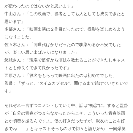
が伝わったのではないかと思います」
中山さん：「この映画で、役者としても人としても成長できたと
思います」
多部さん：「映画出演は２作目だったので、撮影を楽しめるよう
になりました」
佐々木さん：「同世代ばかりだったので馴染めるか不安でした
が、楽しい思い出ばかりになりました」
悠城さん：「現場で監督から演技を教わることができたしキャス
トとも仲良くできて良かったです」
西原さん：「役名をもらって映画に出たのは初めてでした」
監督：「ずっと、“タイムカプセル”。開けるまで続けていきたいで
す」
それぞれ一言ずつコメントしていく中、話は“初恋”に。すると監督
が「自分の青春がつまらなかったからこそ、こういった青春映画
とか初恋を撮るんですよ。僕の好きだった子が、親友のことを好
きでね——」とキャストそっちのけで切々と語り始め、一同爆笑