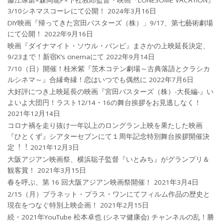
3/10シネマスコーレにて公開！
2024年3月16日
DIY映画『帰ってきた宮田バスターズ（株）」9/17、第七藝術劇場
にて公開！
2022年9月16日
映画『ダイナマイト・ソウル・バンビ』まさかの上映延長決定、
9/23まで！新宿K’s cinemaにて
2022年9月14日
7/10（日）開催！桂米紫『茨木コテン劇場～古典落語とクラシカ
ルシネマ～』合縁奇縁！恋はいつでも偶然に
2022年7月6日
大好評につき上映延長の映画『宮田バスターズ（株）-大長編-』い
よいよ大団円！ラスト12/14・16の舞台挨拶をお見逃しなく！
2021年12月14日
コロナ禍を⾛り抜け⼀年以上のロングラン上映を果たした映画
『ひとくず』シアターセブンにて１周年記念特別舞台挨拶開催決
定︕︕
2021年12月3日
大阪アジアン映画祭、横浜聡子監督『いとみち』がグランプリ＆
観客賞！
2021年3月15日
春を呼ぶ、第 16 回大阪アジアン映画祭開催！
2021年3月4日
2/15（月）プラネット・プラス・ワンにてフィルム作品の歴史と
現在をつなぐ特別上映企画！
2021年2月15日
続・2021年YouTube 松本卓也 (シネマ健康会) チャンネルの乱！勝