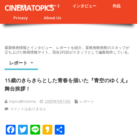
CINEMATOPICS
NEWS
レポート
インタビュー
作品
Privacy
About Us
最新映画情報とインタビュー、レポートを紹介。某映画映画祭のスタッフが
立ち上げた映画情報サイト。現在2代目がスタッフとして編集制作している。
レポート
15歳のきらきらとした青春を描いた『青空のゆくえ』
舞台挨拶！
topics@cinema
2005年9月19日
レポート
コメントはありません
F
T
Li
K
共