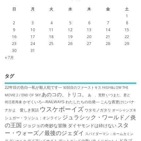
日
月
火
水
木
金
土
1
2
3
4
5
6
7
8
9
10
11
12
13
14
15
16
17
18
19
20
21
22
23
24
25
26
27
28
29
30
31
« 7月
タグ
22年目の告白―私が殺人犯です―
50回目のファーストキス
HiGH&LOW THE
あのコの、トリコ。
MOVIE 2 / END OF SKY
あゝ、荒野
いつまた、君と
かぞくいろ―RAILWAYS わたしたちの出発―
こんな夜更けにバナ
何日君再来
ウスケボーイズ
ナかよ 愛しき実話
ウタモノガタリ
オーシャンズ８
ジュラシック・ワールド／炎
シュガー・ラッシュ：オ​ンライン
の王国
スタ
ジョジョの奇妙な冒険 ダイヤモンドは砕けない
ー・ウォーズ／最後のジェダイ
スパイダーマン：ホームカミン
ドラゴ
デイアンドナイト
デットエンドの思い出