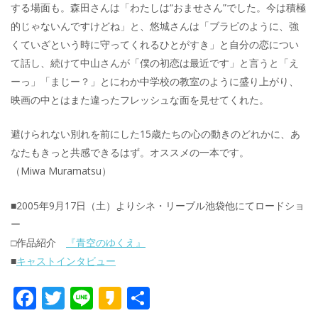
する場面も。森田さんは「わたしは“おませさん”でした。今は積極
的じゃないんですけどね」と、悠城さんは「ブラピのように、強
くていざという時に守ってくれるひとがすき」と自分の恋につい
て話し、続けて中山さんが「僕の初恋は最近です」と言うと「え
ーっ」「まじー？」とにわか中学校の教室のように盛り上がり、
映画の中とはまた違ったフレッシュな面を見せてくれた。
避けられない別れを前にした15歳たちの心の動きのどれかに、あ
なたもきっと共感できるはず。オススメの一本です。
（Miwa Muramatsu）
■2005年9月17日（土）よりシネ・リーブル池袋他にてロードショ
ー
□作品紹介
『青空のゆくえ』
■
キャストインタビュー
F
T
Li
K
共