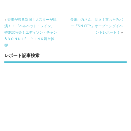
ac
w
n
a
有
e
itt
e
k
b
er
a
«
香港が誇る新旧４大スターが競
長州小力さん、乱入！立ち呑みバ
o
o
演！！ 『ベルベット・レイン』
ー『SIN CITY』オープニングイベ
特別試写会！エディソン・チャン
ントレポート！
»
o
&ＢＯＮＮＩE ＰＩＮＫ舞台挨
k
拶
レポート記事検索