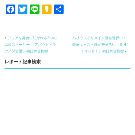
F
T
Li
K
共
ac
w
n
a
有
e
itt
e
k
b
er
a
«
アジアを舞台に紡がれる3つの
ハリウッドリメイク話も進行中！
o
o
恋愛ストーリー 『アバウト・ラ
豪華キャスト陣が勢ぞろい『ＳＨ
ブ／関於愛』初日舞台挨拶
ＩＮＯＢＩ』初日舞台挨拶
»
o
レポート記事検索
k