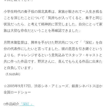
小学生時代の奏子役の堀北真希は、家族が殺されて一人生き残る
ことを演じたことについて「気持ちが入ってくると、奏子と同じ
状況だったら、と考えて精神的に苦労しました。自分にとって家
族は大切な存在だということを再確認できました」
月野木隆監督は、脚本を手がけた野沢尚について「『深紅』を自
分の代表作にしたいと言ってました。彼の意思を引き継ぐという
よりも、チャレンジするという意気込みでスタッフ・キャストと
共に作った作品です。野沢さんに、喜んでもらえる作品に出来た
と自負しています」
（t.suzuki）
☆2005年9月17日、渋谷シネ・アミューズ、銀座シネパトスほか
全国ロードショー
□作品紹介
『深紅 』