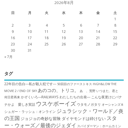
2026年8月
日
月
火
水
木
金
土
1
2
3
4
5
6
7
8
9
10
11
12
13
14
15
16
17
18
19
20
21
22
23
24
25
26
27
28
29
30
31
« 7月
タグ
22年目の告白―私が殺人犯です―
50回目のファーストキス
HiGH&LOW THE
あのコの、トリコ。
MOVIE 2 / END OF SKY
あゝ、荒野
いつまた、君と
かぞくいろ―RAILWAYS わたしたちの出発―
こんな夜更けにバナ
何日君再来
ウスケボーイズ
ナかよ 愛しき実話
ウタモノガタリ
オーシャンズ８
ジュラシック・ワールド／炎
シュガー・ラッシュ：オ​ンライン
の王国
スタ
ジョジョの奇妙な冒険 ダイヤモンドは砕けない
ー・ウォーズ／最後のジェダイ
スパイダーマン：ホームカミン