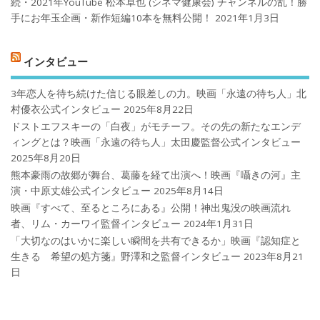
続・2021年YouTube 松本卓也 (シネマ健康会) チャンネルの乱！勝
手にお年玉企画・新作短編10本を無料公開！
2021年1月3日
インタビュー
3年恋人を待ち続けた信じる眼差しの力。映画「永遠の待ち人」北
村優衣公式インタビュー
2025年8月22日
ドストエフスキーの「白夜」がモチーフ。その先の新たなエンデ
ィングとは？映画「永遠の待ち人」太田慶監督公式インタビュー
2025年8月20日
熊本豪雨の故郷が舞台、葛藤を経て出演へ！映画『囁きの河』主
演・中原丈雄公式インタビュー
2025年8月14日
映画『すべて、至るところにある』公開！神出鬼没の映画流れ
者、リム・カーワイ監督インタビュー
2024年1月31日
「大切なのはいかに楽しい瞬間を共有できるか」映画『認知症と
生きる 希望の処方箋』野澤和之監督インタビュー
2023年8月21
日