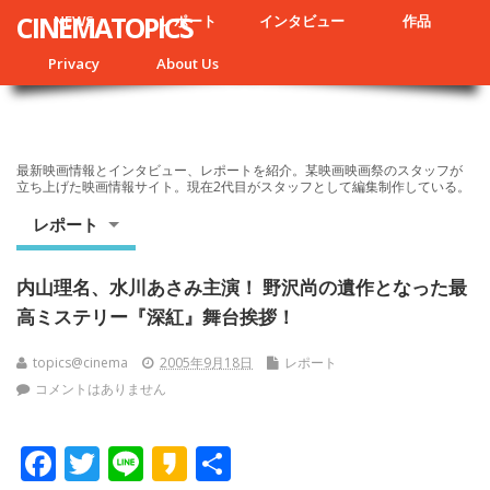
CINEMATOPICS
NEWS
レポート
インタビュー
作品
Privacy
About Us
最新映画情報とインタビュー、レポートを紹介。某映画映画祭のスタッフが
立ち上げた映画情報サイト。現在2代目がスタッフとして編集制作している。
レポート
内山理名、水川あさみ主演！ 野沢尚の遺作となった最
高ミステリー『深紅』舞台挨拶！
topics@cinema
2005年9月18日
レポート
コメントはありません
F
T
Li
K
共