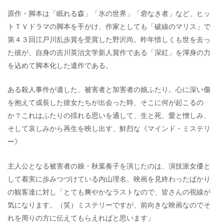
原作・脚本は「眠れる森」「氷の世界」「砦なき者」など、ヒッ
トＴＶドラマの脚本を手がけ、作家としても「破線のマリス」で
第４３回江戸川乱歩賞を受賞した野沢尚。昨年惜しくも世を去っ
た彼が、自身の吉川英治文学新人賞作である「深紅」を渾身の力
を込めて脚本化した遺作である。
ある殺人事件が遺した、被害者と加害者の娘ふたり。心に深い傷
を抱えて成長した彼女たちが出会った時、そこに何が起こるの
か？これはふたりの揺れる思いを通して、生と死、愛と憎しみ、
そして哀しみから再生を映し出す、鮮烈な《マインド・ミステリ
ー》
主人公となる被害者の娘・秋葉奏子を演じたのは、演技派女優と
して着実に歩みつづけている内山理名。映画を見終わったばかり
の観客達に対し「とても爽やかなラストなので、皆さんの視線が
気になります。（笑）ミステリーですが、前向きな映画なのでそ
れを周りの方に伝えてもらえればと思います」