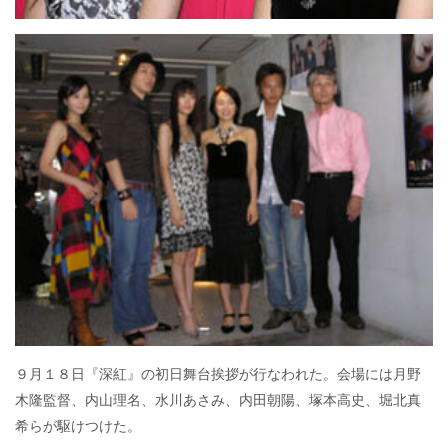
９月１８日『深紅』の初日舞台挨拶が行なわれた。会場には月野
木隆監督、内山理名、水川あさみ、内田朝陽、塚本高史、堀北真
希らが駆けつけた。