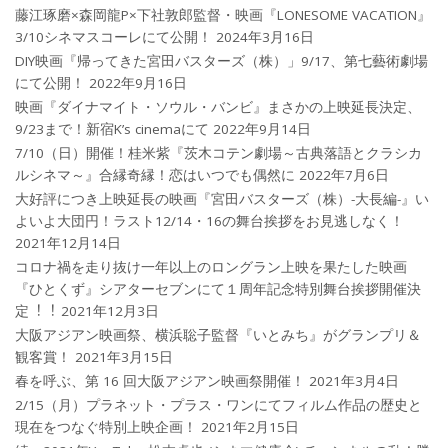
藤江琢磨×森岡龍P×下社敦郎監督・映画『LONESOME VACATION』
3/10シネマスコーレにて公開！
2024年3月16日
DIY映画『帰ってきた宮田バスターズ（株）」9/17、第七藝術劇場
にて公開！
2022年9月16日
映画『ダイナマイト・ソウル・バンビ』まさかの上映延長決定、
9/23まで！新宿K’s cinemaにて
2022年9月14日
7/10（日）開催！桂米紫『茨木コテン劇場～古典落語とクラシカ
ルシネマ～』合縁奇縁！恋はいつでも偶然に
2022年7月6日
大好評につき上映延長の映画『宮田バスターズ（株）-大長編-』い
よいよ大団円！ラスト12/14・16の舞台挨拶をお見逃しなく！
2021年12月14日
コロナ禍を⾛り抜け⼀年以上のロングラン上映を果たした映画
『ひとくず』シアターセブンにて１周年記念特別舞台挨拶開催決
定︕︕
2021年12月3日
大阪アジアン映画祭、横浜聡子監督『いとみち』がグランプリ＆
観客賞！
2021年3月15日
春を呼ぶ、第 16 回大阪アジアン映画祭開催！
2021年3月4日
2/15（月）プラネット・プラス・ワンにてフィルム作品の歴史と
現在をつなぐ特別上映企画！
2021年2月15日