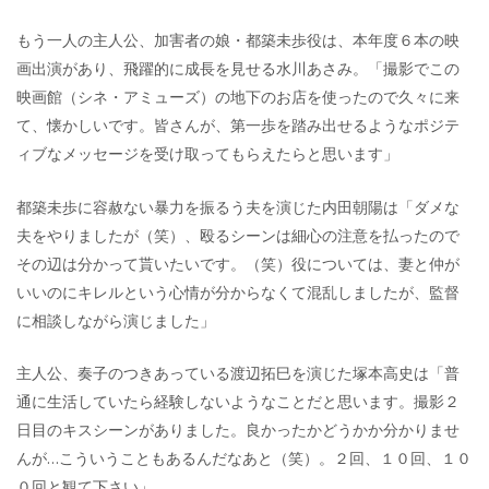
もう一人の主人公、加害者の娘・都築未歩役は、本年度６本の映
画出演があり、飛躍的に成長を見せる水川あさみ。「撮影でこの
映画館（シネ・アミューズ）の地下のお店を使ったので久々に来
て、懐かしいです。皆さんが、第一歩を踏み出せるようなポジテ
ィブなメッセージを受け取ってもらえたらと思います」
都築未歩に容赦ない暴力を振るう夫を演じた内田朝陽は「ダメな
夫をやりましたが（笑）、殴るシーンは細心の注意を払ったので
その辺は分かって貰いたいです。（笑）役については、妻と仲が
いいのにキレルという心情が分からなくて混乱しましたが、監督
に相談しながら演じました」
主人公、奏子のつきあっている渡辺拓巳を演じた塚本高史は「普
通に生活していたら経験しないようなことだと思います。撮影２
日目のキスシーンがありました。良かったかどうかか分かりませ
んが…こういうこともあるんだなあと（笑）。２回、１０回、１０
０回と観て下さい」