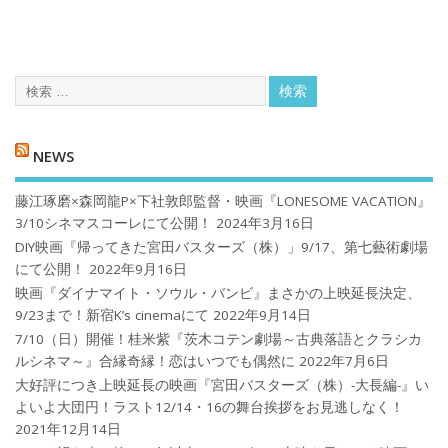
NEWS
藤江琢磨×森岡龍P×下社敦郎監督・映画『LONESOME VACATION』
3/10シネマスコーレにて公開！
2024年3月16日
DIY映画『帰ってきた宮田バスターズ（株）」9/17、第七藝術劇場
にて公開！
2022年9月16日
映画『ダイナマイト・ソウル・バンビ』まさかの上映延長決定、
9/23まで！新宿K’s cinemaにて
2022年9月14日
7/10（日）開催！桂米紫『茨木コテン劇場～古典落語とクラシカ
ルシネマ～』合縁奇縁！恋はいつでも偶然に
2022年7月6日
大好評につき上映延長の映画『宮田バスターズ（株）-大長編-』い
よいよ大団円！ラスト12/14・16の舞台挨拶をお見逃しなく！
2021年12月14日