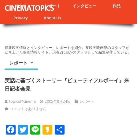
CINEMATOPICS
NEWS
レポート
インタビュー
作品
Privacy
About Us
最新映画情報とインタビュー、レポートを紹介。某映画映画祭のスタッフが
立ち上げた映画情報サイト。現在2代目がスタッフとして編集制作している。
レポート
実話に基づくストーリー『ビューティフルボーイ』来
日記者会見
topics@cinema
2005年8月24日
レポート
コメントはありません
F
T
Li
K
共