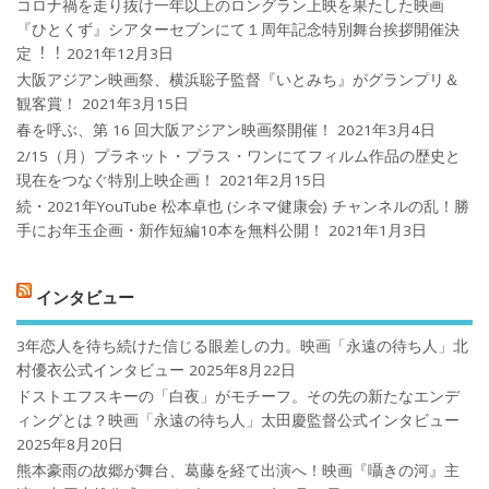
コロナ禍を⾛り抜け⼀年以上のロングラン上映を果たした映画
『ひとくず』シアターセブンにて１周年記念特別舞台挨拶開催決
定︕︕
2021年12月3日
大阪アジアン映画祭、横浜聡子監督『いとみち』がグランプリ＆
観客賞！
2021年3月15日
春を呼ぶ、第 16 回大阪アジアン映画祭開催！
2021年3月4日
2/15（月）プラネット・プラス・ワンにてフィルム作品の歴史と
現在をつなぐ特別上映企画！
2021年2月15日
続・2021年YouTube 松本卓也 (シネマ健康会) チャンネルの乱！勝
手にお年玉企画・新作短編10本を無料公開！
2021年1月3日
インタビュー
3年恋人を待ち続けた信じる眼差しの力。映画「永遠の待ち人」北
村優衣公式インタビュー
2025年8月22日
ドストエフスキーの「白夜」がモチーフ。その先の新たなエンデ
ィングとは？映画「永遠の待ち人」太田慶監督公式インタビュー
2025年8月20日
熊本豪雨の故郷が舞台、葛藤を経て出演へ！映画『囁きの河』主