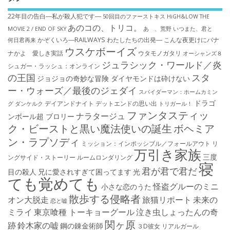
22年目の告白―私が殺人犯です―
50回目のファーストキス
HiGH&LOW THE
あのコの、トリコ。
MOVIE 2 / END OF SKY
あゝ、荒野
いつまた、君と
かぞくいろ―RAILWAYS わたしたちの出発―
こんな夜更けにバナ
何日君再来
ウスケボーイズ
ナかよ 愛しき実話
ウタモノガタリ
オーシャンズ８
ジュラシック・ワールド／炎
シュガー・ラッシュ：オ​ンライン
の王国
スタ
ジョジョの奇妙な冒険 ダイヤモンドは砕けない
ー・ウォーズ／最後のジェダイ
スパイダーマン：ホームカミン
ドラゴ
デイアンドナイト
デットエンドの思い出
グ
ダンケルク
トリガール！
ファンタスティッ
ナラタージュ
ンボール超 ブロリー
ク・ビーストと黒い魔法使いの誕生
ボヘミア
ン・ラプソディ
ミッション：インポッシブル／フォールアウト
リ
万引き家族
三度
ングサイド・ストーリー
ルームロンダリング
寝
君が君で君だ
目の殺人
兄に愛されすぎて困ってます
光
ても覚めても
怪盗グルーのミニ
小さな恋のうた
散歩する侵略者
オン大脱走
旅猫リポート
未来の
恋と嘘
ミライ
東京喰種 トーキョーグール
泣き虫しょったんの奇
関ヶ原
跡
鈴木家の嘘
鋼の錬金術師
３D彼女 リアルガール