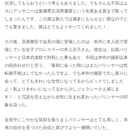
出演してもらおうという考えもありました。でもそんな不安はよ
そにアッサニーは最優秀主演男優賞という名誉ある賞まで取って
しまったんです。この賞は新人では滅多にもらえない賞なのでと
ても驚きました。彼はとてもよくやってくれました！」
その後、花束贈呈で会見の場に登場したのは、本作に本人役で登
場している女子プロレスラーの井上京子さん。彼女は、以前パリ
ンヤーと日本武道館で対戦した事もあり、今回は本作の撮影以来
の顔合わせだと言う。「最初に会った時にはまだパリンヤーは性
転換手術はしてなかったんですよ。でも本作の撮影で久し振りに
会って、とてもきれいな女性になってるからビックリしました
よ！私よりきれいになってるから少しジェラシーさえ感じま
す！」と冗談を交えながら女性に生まれ変わったパリンヤーの印
象を語った。
会見中にこやかな笑顔を振りまくパリンヤーはとても美しく、本
来の自分を見つけた自信と喜びでより一層輝いていた。