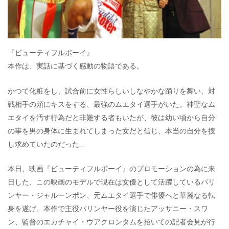
『ビューティフルボーイ』
本作は、実話に基づく感動の物語である。
かつて化粧をし、試合前に女性らしいしなやかな踊りを舞い、対
戦相手の頬にキスをする、最強のムエタイ選手がいた。神聖なム
エタイを汚す行為だと非難する者もいたが、彼は幼い頃から自分
の事を男の身体に生まれてしまった女だと信じ、本当の自分を捜
し求めていたのだった…
本日、映画『ビューティフルボーイ』のプロモーションの為に来
日した、この映画のモデルで現在は女優として活躍しているパリ
ンヤー・ジャルーンポン、元ムエタイ選手で俳優へと華麗なる転
身を遂げ、本作で主役パリンヤー役を演じたアッサニー・スワ
ン、監督のエカチャイ・ウアクロンタムを招いての記者会見が行