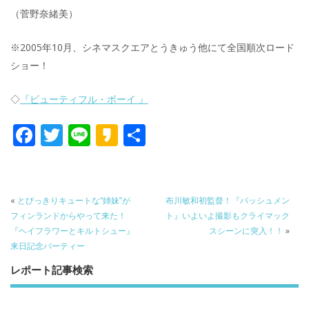
（菅野奈緒美）
※2005年10月、シネマスクエアとうきゅう他にて全国順次ロード
ショー！
◇
『ビューティフル・ボーイ 』
F
T
Li
K
共
ac
w
n
a
有
e
itt
e
k
b
er
a
«
とびっきりキュートな“姉妹”が
布川敏和初監督！『バッシュメン
o
o
フィンランドからやって来た！
ト』いよいよ撮影もクライマック
『ヘイフラワーとキルトシュー』
スシーンに突入！！
»
o
来日記念パーティー
k
レポート記事検索