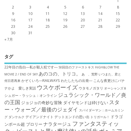
1
2
3
4
5
6
7
8
9
10
11
12
13
14
15
16
17
18
19
20
21
22
23
24
25
26
27
28
29
30
31
« 7月
タグ
22年目の告白―私が殺人犯です―
50回目のファーストキス
HiGH&LOW THE
あのコの、トリコ。
MOVIE 2 / END OF SKY
あゝ、荒野
いつまた、君と
かぞくいろ―RAILWAYS わたしたちの出発―
こんな夜更けにバナ
何日君再来
ウスケボーイズ
ナかよ 愛しき実話
ウタモノガタリ
オーシャンズ８
ジュラシック・ワールド／炎
シュガー・ラッシュ：オ​ンライン
の王国
スタ
ジョジョの奇妙な冒険 ダイヤモンドは砕けない
ー・ウォーズ／最後のジェダイ
スパイダーマン：ホームカミン
ドラゴ
デイアンドナイト
デットエンドの思い出
グ
ダンケルク
トリガール！
ファンタスティッ
ナラタージュ
ンボール超 ブロリー