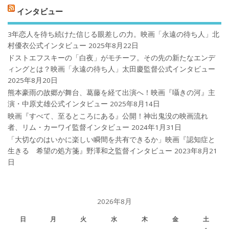
インタビュー
3年恋人を待ち続けた信じる眼差しの力。映画「永遠の待ち人」北
村優衣公式インタビュー
2025年8月22日
ドストエフスキーの「白夜」がモチーフ。その先の新たなエンデ
ィングとは？映画「永遠の待ち人」太田慶監督公式インタビュー
2025年8月20日
熊本豪雨の故郷が舞台、葛藤を経て出演へ！映画『囁きの河』主
演・中原丈雄公式インタビュー
2025年8月14日
映画『すべて、至るところにある』公開！神出鬼没の映画流れ
者、リム・カーワイ監督インタビュー
2024年1月31日
「大切なのはいかに楽しい瞬間を共有できるか」映画『認知症と
生きる 希望の処方箋』野澤和之監督インタビュー
2023年8月21
日
2026年8月
日
月
火
水
木
金
土