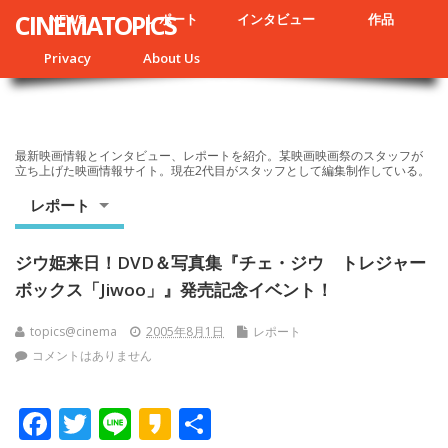
CINEMATOPICS
NEWS
レポート
インタビュー
作品
Privacy
About Us
最新映画情報とインタビュー、レポートを紹介。某映画映画祭のスタッフが
立ち上げた映画情報サイト。現在2代目がスタッフとして編集制作している。
レポート
ジウ姫来日！DVD＆写真集『チェ・ジウ トレジャー
ボックス「Jiwoo」』発売記念イベント！
topics@cinema
2005年8月1日
レポート
コメントはありません
F
T
Li
K
共