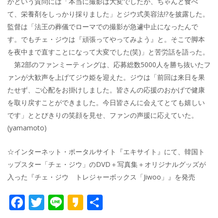
かという質問には「本当に撮影は大変でしたが、ちゃんと食べ
て、栄養剤をしっかり採りました」とジウ式美容法!?を披露した。
監督は「法王の葬儀でローマでの撮影が急遽中止になったんで
す。でもチェ・ジウは『頑張ってやってみよう』と。そこで脚本
を夜中まで直すことになって大変でした(笑)」と苦労話を語った。
第2部のファンミーティングは、応募総数5000人を勝ち抜いたフ
ァンが大歓声を上げてジウ姫を迎えた。ジウは「前回は来日を果
たせず、ご心配をお掛けしました。皆さんの応援のおかげで健康
を取り戻すことができました。今日皆さんに会えてとても嬉しい
です」ととびきりの笑顔を見せ、ファンの声援に応えていた。
(yamamoto)
☆インターネット・ポータルサイト『エキサイト』にて、韓国ト
ップスター「チェ・ジウ」のDVD＋写真集＋オリジナルグッズが
入った『チェ・ジウ トレジャーボックス「Jiwoo」』を発売
F
T
Li
K
共
ac
w
n
a
有