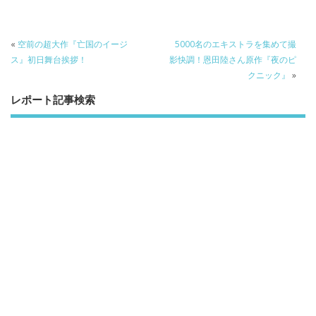
e
itt
e
k
b
er
a
«
空前の超大作『亡国のイージ
5000名のエキストラを集めて撮
o
o
ス』初日舞台挨拶！
影快調！恩田陸さん原作『夜のピ
クニック』
»
o
レポート記事検索
k