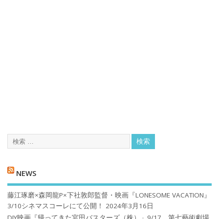
NEWS
藤江琢磨×森岡龍P×下社敦郎監督・映画『LONESOME VACATION』
3/10シネマスコーレにて公開！
2024年3月16日
DIY映画『帰ってきた宮田バスターズ（株）」9/17、第七藝術劇場