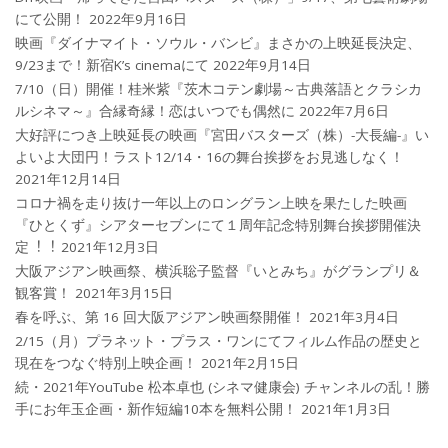
にて公開！
2022年9月16日
映画『ダイナマイト・ソウル・バンビ』まさかの上映延長決定、
9/23まで！新宿K’s cinemaにて
2022年9月14日
7/10（日）開催！桂米紫『茨木コテン劇場～古典落語とクラシカ
ルシネマ～』合縁奇縁！恋はいつでも偶然に
2022年7月6日
大好評につき上映延長の映画『宮田バスターズ（株）-大長編-』い
よいよ大団円！ラスト12/14・16の舞台挨拶をお見逃しなく！
2021年12月14日
コロナ禍を⾛り抜け⼀年以上のロングラン上映を果たした映画
『ひとくず』シアターセブンにて１周年記念特別舞台挨拶開催決
定︕︕
2021年12月3日
大阪アジアン映画祭、横浜聡子監督『いとみち』がグランプリ＆
観客賞！
2021年3月15日
春を呼ぶ、第 16 回大阪アジアン映画祭開催！
2021年3月4日
2/15（月）プラネット・プラス・ワンにてフィルム作品の歴史と
現在をつなぐ特別上映企画！
2021年2月15日
続・2021年YouTube 松本卓也 (シネマ健康会) チャンネルの乱！勝
手にお年玉企画・新作短編10本を無料公開！
2021年1月3日