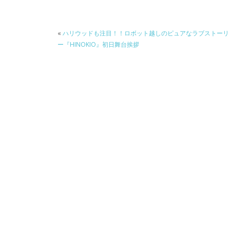
e
itt
e
k
b
er
a
«
ハリウッドも注目！！ロボット越しのピュアなラブストーリ
o
o
ー『HINOKIO』初日舞台挨拶
o
k