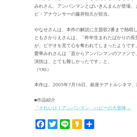
みれさん、アンパンマンとばいきんまんが登場、
ビ・アナウンサーの藤井恒久が担当。
やなせさんは、本作の解説に主題歌2番まで熱唱
ともさかりえさんは、「昨年生まれたばかりの長
が、ビデオを見て心を奪われてしまったようです
愛華みれさんは「昔からアンパンマンのファンで
演技は、とても難しかったです」と。
（YAS）
本作は、2005年7月16日、銀座テアトルシネマ
■作品紹介
『それいけ！アンパンマン ハピーの大冒険 』
F
T
Li
K
共
ac
w
n
a
有