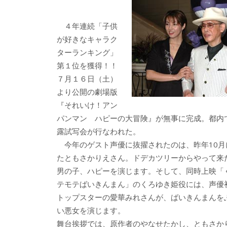
b
er
a
o
o
４年連続「子供
o
が好きなキャラク
ターランキング」
k
第１位を獲得！！
７月１６日（土）
より公開の劇場版
『それいけ！アン
パンマン ハピーの大冒険』が無事に完成。都内
露試写会が行なわれた。
今年のゲスト声優に抜擢されたのは、昨年10月
たともさかりえさん。ドデカツリーからやって来
男の子、ハピーを演じます。そして、同時上映「
テモテばいきんまん」のくろゆき姫役には、声優
トップスターの愛華みれさんが、ばいきんまんを
い悪女を演じます。
舞台挨拶では、原作者のやなせたかし、ともさか