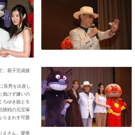
で、親子完成披
に長男を出産し
た負けず嫌いの
くろゆき姫とモ
初挑戦の元宝塚
ふりまわす可愛
りえさん、愛華