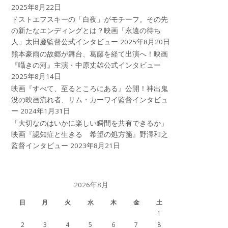
2025年8月22日
ドストエフスキーの「白夜」がモチーフ。その先
の新たなエンディングとは？映画「永遠の待ち
人」太田慶監督公式インタビュー
2025年8月20日
熊本豪雨の故郷が舞台、葛藤を経て出演へ！映画
『囁きの河』主演・中原丈雄公式インタビュー
2025年8月14日
映画『すべて、至るところにある』公開！神出鬼
没の映画流れ者、リム・カーワイ監督インタビュ
ー
2024年1月31日
「大切なのはいかに楽しい瞬間を共有できるか」
映画『認知症と生きる 希望の処方箋』野澤和之
監督インタビュー
2023年8月21日
2026年8月
日
月
火
水
木
金
土
1
2
3
4
5
6
7
8