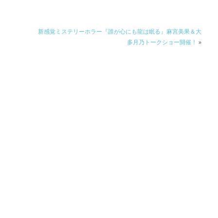
新感覚ミステリーホラー『誰が心にも龍は眠る』麻宮美果＆大
多月乃トークショー開催！
»