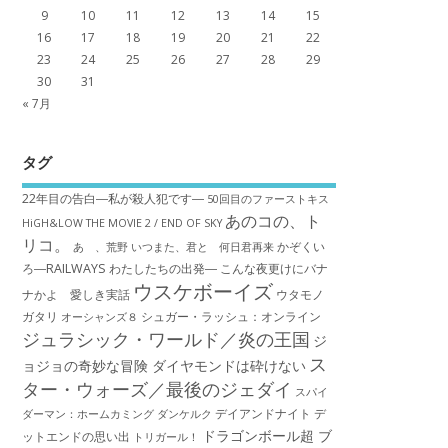
9
10
11
12
13
14
15
16
17
18
19
20
21
22
23
24
25
26
27
28
29
30
31
« 7月
タグ
22年目の告白―私が殺人犯です―
50回目のファーストキス
あのコの、ト
HiGH&LOW THE MOVIE 2 / END OF SKY
リコ。
かぞくい
あゝ、荒野
いつまた、君と 何日君再来
ろ―RAILWAYS わたしたちの出発―
こんな夜更けにバナ
ウスケボーイズ
ナかよ 愛しき実話
ウタモノ
ガタリ
シュガー・ラッシュ：オ​ンライン
オーシャンズ８
ジュラシック・ワールド／炎の王国
ジ
ス
ョジョの奇妙な冒険 ダイヤモンドは砕けない
ター・ウォーズ／最後のジェダイ
スパイ
デイアンドナイト
デ
ダーマン：ホームカミング
ダンケルク
ドラゴンボール超 ブ
ットエンドの思い出
トリガール！