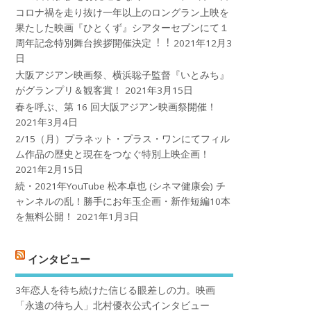
コロナ禍を⾛り抜け⼀年以上のロングラン上映を
果たした映画『ひとくず』シアターセブンにて１
周年記念特別舞台挨拶開催決定︕︕
2021年12月3
日
大阪アジアン映画祭、横浜聡子監督『いとみち』
がグランプリ＆観客賞！
2021年3月15日
春を呼ぶ、第 16 回大阪アジアン映画祭開催！
2021年3月4日
2/15（月）プラネット・プラス・ワンにてフィル
ム作品の歴史と現在をつなぐ特別上映企画！
2021年2月15日
続・2021年YouTube 松本卓也 (シネマ健康会) チ
ャンネルの乱！勝手にお年玉企画・新作短編10本
を無料公開！
2021年1月3日
インタビュー
3年恋人を待ち続けた信じる眼差しの力。映画
「永遠の待ち人」北村優衣公式インタビュー