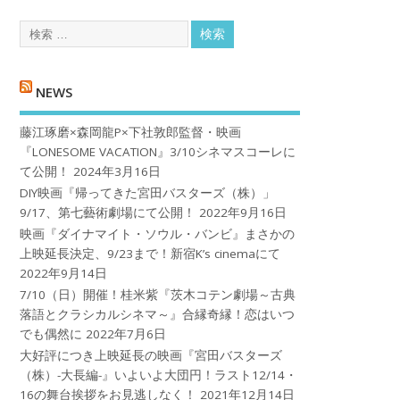
NEWS
藤江琢磨×森岡龍P×下社敦郎監督・映画
『LONESOME VACATION』3/10シネマスコーレに
て公開！
2024年3月16日
DIY映画『帰ってきた宮田バスターズ（株）」
9/17、第七藝術劇場にて公開！
2022年9月16日
映画『ダイナマイト・ソウル・バンビ』まさかの
上映延長決定、9/23まで！新宿K’s cinemaにて
2022年9月14日
7/10（日）開催！桂米紫『茨木コテン劇場～古典
落語とクラシカルシネマ～』合縁奇縁！恋はいつ
でも偶然に
2022年7月6日
大好評につき上映延長の映画『宮田バスターズ
（株）-大長編-』いよいよ大団円！ラスト12/14・
16の舞台挨拶をお見逃しなく！
2021年12月14日