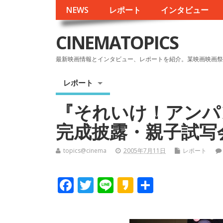
NEWS
レポート
インタビュー
CINEMATOPICS
最新映画情報とインタビュー、レポートを紹介。某映画映画祭
レポート
『それいけ！アンパ
完成披露・親子試写
topics@cinema
2005年7月11日
レポート
F
T
Li
K
共
ac
w
n
a
有
e
itt
e
k