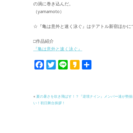
の渦に巻き込んだ。
（yamamoto）
☆『亀は意外と速く泳ぐ』はテアトル新宿ほかに
□作品紹介
『亀は意外と速く泳ぐ』
F
T
Li
K
共
ac
w
n
a
有
e
itt
e
k
b
er
a
«
夏の暑さを吹き飛ばす！？『逆境ナイン』メンバー達が勢揃
o
o
い！初日舞台挨拶！
o
k