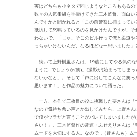
実はどちらも小ネタで同じようなところもあるので
数々の人気番組を手掛けてきた三木監督。面白い
んですかと聞かれると「この前警察に捕まってい
抵抗して怒鳴っているのを見かけたんですが、そ
わないで、「じゃ、そこのビル行って俺と柔道や
っちゃいけないんだ、なるほどなー思いました」
続いて上野樹里さんは、19歳にしてやる気のな
ように…でしょうか(笑)。(撮影が)始まってし
ないかなと」。そして「声に出してこんなに笑っ
思います！」と作品の魅力について語った。
一方、本作で三枚目の役に挑戦した要さんは「
なので気持ち悪い声とか出してみたら、上野さんに
で僕がヅラだと言うことがバレてしまいましたが
さい！」、三木監督作の常連・ふせえりさんは「
ムードを大切にする人。なので…（皆さんも）ムー