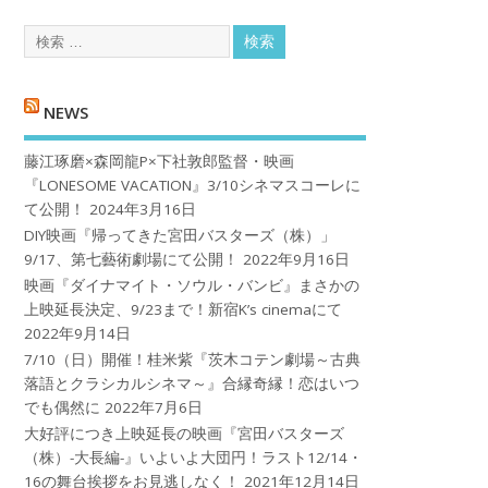
NEWS
藤江琢磨×森岡龍P×下社敦郎監督・映画
『LONESOME VACATION』3/10シネマスコーレに
て公開！
2024年3月16日
DIY映画『帰ってきた宮田バスターズ（株）」
9/17、第七藝術劇場にて公開！
2022年9月16日
映画『ダイナマイト・ソウル・バンビ』まさかの
上映延長決定、9/23まで！新宿K’s cinemaにて
2022年9月14日
7/10（日）開催！桂米紫『茨木コテン劇場～古典
落語とクラシカルシネマ～』合縁奇縁！恋はいつ
でも偶然に
2022年7月6日
大好評につき上映延長の映画『宮田バスターズ
（株）-大長編-』いよいよ大団円！ラスト12/14・
16の舞台挨拶をお見逃しなく！
2021年12月14日