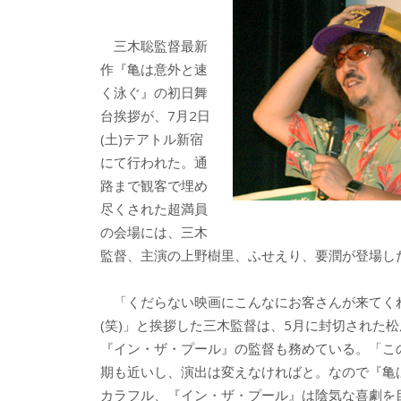
b
er
a
o
o
三木聡監督最新
o
作『亀は意外と速
く泳ぐ』の初日舞
k
台挨拶が、7月2日
(土)テアトル新宿
にて行われた。通
路まで観客で埋め
尽くされた超満員
の会場には、三木
監督、主演の上野樹里、ふせえり、要潤が登場し
「くだらない映画にこんなにお客さんが来てく
(笑)」と挨拶した三木監督は、5月に封切された
『イン・ザ・プール』の監督も務めている。「こ
期も近いし、演出は変えなければと。なので『亀
カラフル、『イン・ザ・プール』は陰気な喜劇を