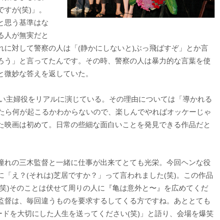
すが(笑)」。
と思う基準はな
る人が無実だと
れに対して警察の人は「(静かにしないと)ぶっ飛ばすぞ」とか言
ろう」と言ってたんです。その時、警察の人は暴力的な言葉を使
と微妙な答えを返していた。
い主婦役をリアルに演じている。その理由については「導かれる
まったら何が起こるかわからないので、楽しんでやればオッケーじゃ
た映画は初めて。日常の些細な面白いことを発見できる作品だと
憧れの三木監督と一緒に仕事が出来てとても光栄。今回ヘンな役
「え？(それは)芝居ですか？」って言われました(笑)。この作品
(笑)そのことは伏せて周りの人に『亀は意外と〜』を広めてくだ
監督は、毎回違うものを要求するしてくる方ですね。あととても
ドを大切にした人生を送ってください(笑)」と語り、会場を爆笑