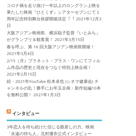
コロナ禍を⾛り抜け⼀年以上のロングラン上映を
果たした映画『ひとくず』シアターセブンにて１
周年記念特別舞台挨拶開催決定︕︕
2021年12月3
日
大阪アジアン映画祭、横浜聡子監督『いとみち』
がグランプリ＆観客賞！
2021年3月15日
春を呼ぶ、第 16 回大阪アジアン映画祭開催！
2021年3月4日
2/15（月）プラネット・プラス・ワンにてフィル
ム作品の歴史と現在をつなぐ特別上映企画！
2021年2月15日
続・2021年YouTube 松本卓也 (シネマ健康会) チ
ャンネルの乱！勝手にお年玉企画・新作短編10本
を無料公開！
2021年1月3日
インタビュー
3年恋人を待ち続けた信じる眼差しの力。映画
「永遠の待ち人」北村優衣公式インタビュー