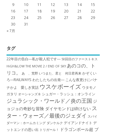
9
10
11
12
13
14
15
16
17
18
19
20
21
22
23
24
25
26
27
28
29
30
31
« 7月
タグ
22年目の告白―私が殺人犯です―
50回目のファーストキス
あのコの、ト
HiGH&LOW THE MOVIE 2 / END OF SKY
リコ。
かぞくい
あゝ、荒野
いつまた、君と 何日君再来
ろ―RAILWAYS わたしたちの出発―
こんな夜更けにバナ
ウスケボーイズ
ナかよ 愛しき実話
ウタモノ
ガタリ
シュガー・ラッシュ：オ​ンライン
オーシャンズ８
ジュラシック・ワールド／炎の王国
ジ
ス
ョジョの奇妙な冒険 ダイヤモンドは砕けない
ター・ウォーズ／最後のジェダイ
スパイ
デイアンドナイト
デ
ダーマン：ホームカミング
ダンケルク
ドラゴンボール超 ブ
ットエンドの思い出
トリガール！