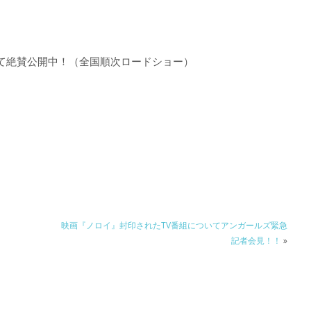
て絶賛公開中！（全国順次ロードショー）
映画『ノロイ』封印されたTV番組についてアンガールズ緊急
記者会見！！
»