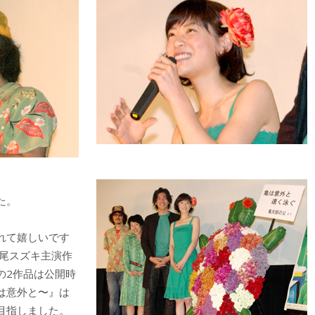
た。
れて嬉しいです
松尾スズキ主演作
の2作品は公開時
は意外と〜』は
目指しました。