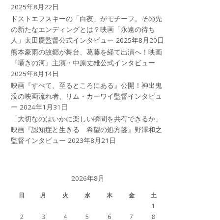
2025年8月22日
ドストエフスキーの「白夜」がモチーフ。その先
の新たなエンディングとは？映画「永遠の待ち
人」太田慶監督公式インタビュー
2025年8月20日
熊本豪雨の故郷が舞台、葛藤を経て出演へ！映画
『囁きの河』主演・中原丈雄公式インタビュー
2025年8月14日
映画『すべて、至るところにある』公開！神出鬼
没の映画流れ者、リム・カーワイ監督インタビュ
ー
2024年1月31日
「大切なのはいかに楽しい瞬間を共有できるか」
映画『認知症と生きる 希望の処方箋』野澤和之
監督インタビュー
2023年8月21日
2026年8月
日
月
火
水
木
金
土
1
2
3
4
5
6
7
8