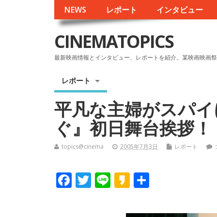
NEWS
レポート
インタビュー
CINEMATOPICS
最新映画情報とインタビュー、レポートを紹介。某映画映画祭
レポート
平凡な主婦がスパイ
ぐ』初日舞台挨拶！
topics@cinema
2005年7月3日
レポート
F
T
Li
K
共
ac
w
n
a
有
e
itt
e
k