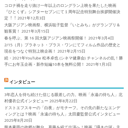
コロナ禍を⾛り抜け⼀年以上のロングラン上映を果たした映画
『ひとくず』シアターセブンにて１周年記念特別舞台挨拶開催決
定︕︕
2021年12月3日
大阪アジアン映画祭、横浜聡子監督『いとみち』がグランプリ＆
観客賞！
2021年3月15日
春を呼ぶ、第 16 回大阪アジアン映画祭開催！
2021年3月4日
2/15（月）プラネット・プラス・ワンにてフィルム作品の歴史と
現在をつなぐ特別上映企画！
2021年2月15日
続・2021年YouTube 松本卓也 (シネマ健康会) チャンネルの乱！勝
手にお年玉企画・新作短編10本を無料公開！
2021年1月3日
インタビュー
3年恋人を待ち続けた信じる眼差しの力。映画「永遠の待ち人」北
村優衣公式インタビュー
2025年8月22日
ドストエフスキーの「白夜」がモチーフ。その先の新たなエンデ
ィングとは？映画「永遠の待ち人」太田慶監督公式インタビュー
2025年8月20日
熊本豪雨の故郷が舞台、葛藤を経て出演へ！映画『囁きの河』主