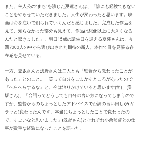
また、主人公の“まち”を演じた夏蓮さんは、「誰にも経験できない
ことをやらせていただきました。人生が変わったと思います。映
画は命を注いで創られていくんだと感じました。完成した作品を
見て、知らなかった部分も見えて、作品は想像以上に大きくなる
んだと驚きました」。明日15歳の誕生日を迎える夏蓮さんは、今
回7000人の中から選び出された期待の新人。本作で目を見張る存
在感を見せている。
一方、登坂さんと浅野さんは二人とも「監督から教わったことが
あった」とのこと。「笑って自分をごまかすところがあったので
『へらへらするな』と。今は治りかけていると思います(笑)」(登
坂さん)、「台詞ってどうしても自分の言い方になってしまうので
すが、監督からのちょっとしたアドバイスで台詞の言い回しが(ガ
ラッと)変わったんです。本当にちょっとしたことで変わったの
で、すごいなと思いました」(浅野さん)とそれぞれ小栗監督との仕
事が貴重な経験になったことを語った。