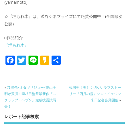
(yamamoto)
☆『埋もれ木』は、渋谷シネマライズにて絶賛公開中！(全国順次
公開)
□作品紹介
『埋もれ木』
F
T
Li
K
共
ac
w
n
a
有
e
itt
e
k
b
er
a
«
加瀬亮×オダギリジョー×栗山千
韓国発！美しく切ないラブストー
o
o
明が競演！李相日監督最新作『ス
リー『四月の雪』ソン・イェジン
クラップ・ヘブン』完成披露試写
来日記者会見開催
»
o
会！
k
レポート記事検索