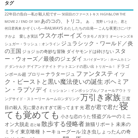
タグ
22年目の告白―私が殺人犯です―
50回目のファーストキス
HiGH&LOW THE
あのコの、トリコ。
MOVIE 2 / END OF SKY
あゝ、荒野
いつまた、君と
かぞくいろ―RAILWAYS わたしたちの出発―
こんな夜更けにバナ
何日君再来
ウスケボーイズ
ナかよ 愛しき実話
ウタモノガタリ
オーシャンズ８
ジュラシック・ワールド／炎
シュガー・ラッシュ：オ​ンライン
の王国
スタ
ジョジョの奇妙な冒険 ダイヤモンドは砕けない
ー・ウォーズ／最後のジェダイ
スパイダーマン：ホームカミン
ドラゴ
デイアンドナイト
デットエンドの思い出
グ
ダンケルク
トリガール！
ファンタスティッ
ナラタージュ
ンボール超 ブロリー
ク・ビーストと黒い魔法使いの誕生
ボヘミア
ン・ラプソディ
ミッション：インポッシブル／フォールアウト
リ
万引き家族
三度
ングサイド・ストーリー
ルームロンダリング
寝
君が君で君だ
目の殺人
兄に愛されすぎて困ってます
光
ても覚めても
怪盗グルーのミニ
小さな恋のうた
散歩する侵略者
オン大脱走
旅猫リポート
未来の
恋と嘘
ミライ
東京喰種 トーキョーグール
泣き虫しょったんの奇