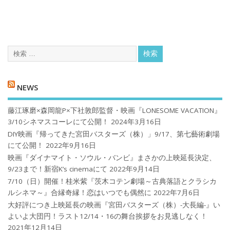
NEWS
藤江琢磨×森岡龍P×下社敦郎監督・映画『LONESOME VACATION』
3/10シネマスコーレにて公開！
2024年3月16日
DIY映画『帰ってきた宮田バスターズ（株）」9/17、第七藝術劇場
にて公開！
2022年9月16日
映画『ダイナマイト・ソウル・バンビ』まさかの上映延長決定、
9/23まで！新宿K’s cinemaにて
2022年9月14日
7/10（日）開催！桂米紫『茨木コテン劇場～古典落語とクラシカ
ルシネマ～』合縁奇縁！恋はいつでも偶然に
2022年7月6日
大好評につき上映延長の映画『宮田バスターズ（株）-大長編-』い
よいよ大団円！ラスト12/14・16の舞台挨拶をお見逃しなく！
2021年12月14日