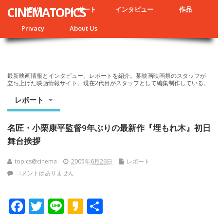
CINEMATOPICS
NEWS
レポート
インタビュー
作品
Privacy
About Us
最新映画情報とインタビュー、レポートを紹介。某映画映画祭のスタッフが
立ち上げた映画情報サイト。現在2代目がスタッフとして編集制作している。
レポート
名匠・小栗康平監督9年ぶりの最新作『埋もれ木』初日
舞台挨拶
topics@cinema
2005年6月26日
レポート
コメントはありません
F
T
Li
K
共