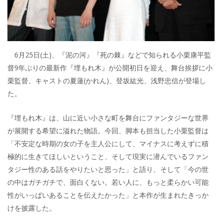
6月25日(土)、『泥の河』『死の棘』などで知られる小栗康平監
督9年ぶりの最新作『埋もれ木』が公開初日を迎え、舞台挨拶に小
栗監督、キャストの夏蓮(かれん)、登坂紘光、浅野忠信が登場し
た。
『埋もれ木』は、山に近い小さな町を舞台にファンタジーな世界
が展開する希望に溢れた物語。今回、脚本も担当した小栗監督は
「不安定な時期の女の子を主人公にして、マイナスに考えずに積
極的に生きてほしいということ、そして現実に潜んでいるファン
タジー性のある話をやりたいと思った」と語り、そして「今の世
の中はガチガチで、面白くない。若い人に、もっと柔らかい可能
性がいっぱいあることを伝えたかった」と本作が生まれたきっか
けを披露した。