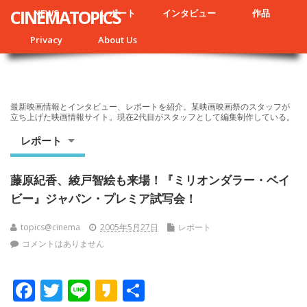
CINEMATOPICS
NEWS
レポート
インタビュー
作品
Privacy
About Us
最新映画情報とインタビュー、レポートを紹介。某映画映画祭のスタッフが
立ち上げた映画情報サイト。現在2代目がスタッフとして編集制作している。
レポート
藤原紀香、綾戸智絵も来場！『ミリオンダラー・ベイ
ビー』ジャパン・プレミア試写会！
topics@cinema
2005年5月27日
レポート
コメントはありません
F
T
Li
K
共