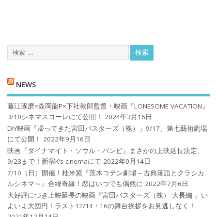
NEWS
藤江琢磨×森岡龍P×下社敦郎監督・映画『LONESOME VACATION』
3/10シネマスコーレにて公開！
2024年3月16日
DIY映画『帰ってきた宮田バスターズ（株）」9/17、第七藝術劇場
にて公開！
2022年9月16日
映画『ダイナマイト・ソウル・バンビ』まさかの上映延長決定、
9/23まで！新宿K’s cinemaにて
2022年9月14日
7/10（日）開催！桂米紫『茨木コテン劇場～古典落語とクラシカ
ルシネマ～』合縁奇縁！恋はいつでも偶然に
2022年7月6日
大好評につき上映延長の映画『宮田バスターズ（株）-大長編-』い
よいよ大団円！ラスト12/14・16の舞台挨拶をお見逃しなく！
2021年12月14日