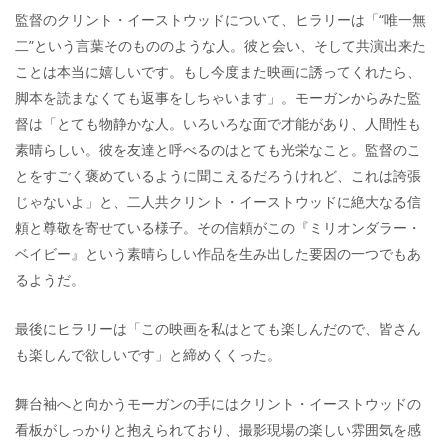
監督のクリント・イーストウッドについて、ヒラリーは「“唯一無
二”という言葉そのもののような人。彼と会い、そして共演出来た
ことは本当に嬉しいです。もし今度また映画に誘ってくれたら、
脚本を読まなくても返事をしちゃいます」。モーガンからみた監
督は「とても物静かな人。いろいろな面で才能があり、人間性も
素晴らしい。彼を友達と呼べるのはとても光栄なこと。監督のこ
とをすごく褒めているように聞こえるだろうけれど、これは誇張
じゃないよ」と、二人共クリント・イーストウッドに絶大なる信
頼と尊敬を寄せている様子。その信頼がこの『ミリオンダラー・
ベイビー』という素晴らしい作品を生み出した要因の一つでもあ
るようだ。
最後にヒラリーは「この映画を私はとても楽しんだので、皆さん
も楽しんで欲しいです」と締めくくった。
舞台袖へと向かうモーガンの手にはクリント・イーストウッドの
看板がしっかりと抱えられており、撮影現場の楽しい雰囲気を感