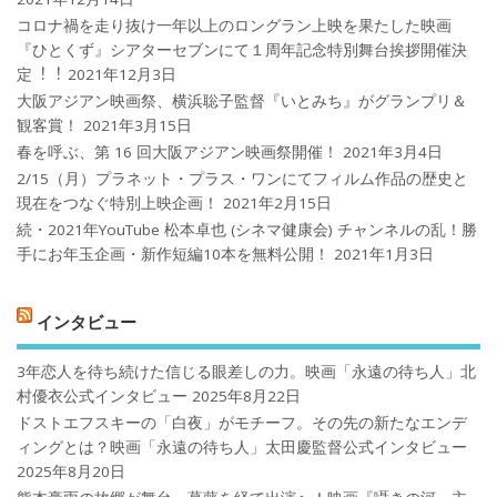
コロナ禍を⾛り抜け⼀年以上のロングラン上映を果たした映画
『ひとくず』シアターセブンにて１周年記念特別舞台挨拶開催決
定︕︕
2021年12月3日
大阪アジアン映画祭、横浜聡子監督『いとみち』がグランプリ＆
観客賞！
2021年3月15日
春を呼ぶ、第 16 回大阪アジアン映画祭開催！
2021年3月4日
2/15（月）プラネット・プラス・ワンにてフィルム作品の歴史と
現在をつなぐ特別上映企画！
2021年2月15日
続・2021年YouTube 松本卓也 (シネマ健康会) チャンネルの乱！勝
手にお年玉企画・新作短編10本を無料公開！
2021年1月3日
インタビュー
3年恋人を待ち続けた信じる眼差しの力。映画「永遠の待ち人」北
村優衣公式インタビュー
2025年8月22日
ドストエフスキーの「白夜」がモチーフ。その先の新たなエンデ
ィングとは？映画「永遠の待ち人」太田慶監督公式インタビュー
2025年8月20日