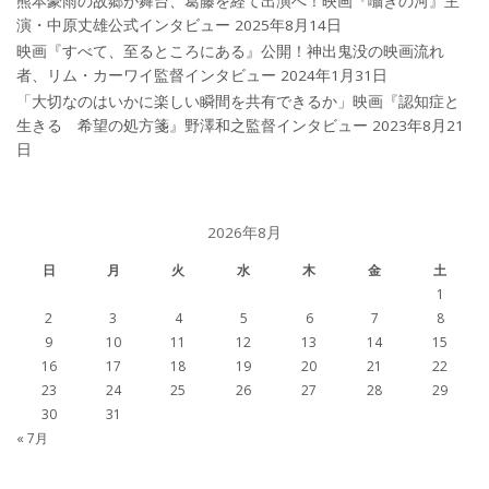
熊本豪雨の故郷が舞台、葛藤を経て出演へ！映画『囁きの河』主
演・中原丈雄公式インタビュー
2025年8月14日
映画『すべて、至るところにある』公開！神出鬼没の映画流れ
者、リム・カーワイ監督インタビュー
2024年1月31日
「大切なのはいかに楽しい瞬間を共有できるか」映画『認知症と
生きる 希望の処方箋』野澤和之監督インタビュー
2023年8月21
日
2026年8月
日
月
火
水
木
金
土
1
2
3
4
5
6
7
8
9
10
11
12
13
14
15
16
17
18
19
20
21
22
23
24
25
26
27
28
29
30
31
« 7月