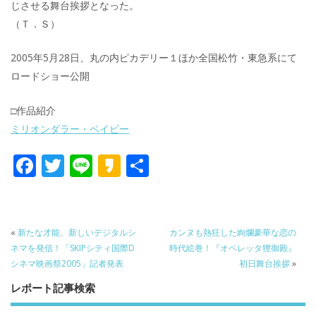
じさせる舞台挨拶となった。
（Ｔ．Ｓ）
2005年5月28日、丸の内ピカデリー１ほか全国松竹・東急系にて
ロードショー公開
□作品紹介
ミリオンダラー・ベイビー
F
T
Li
K
共
ac
w
n
a
有
e
itt
e
k
b
er
a
«
新たな才能、新しいデジタルシ
カンヌも熱狂した絢爛豪華な恋の
o
o
ネマを発信！「SKIPシティ国際D
時代絵巻！『オペレッタ狸御殿』
シネマ映画祭2005」記者発表
初日舞台挨拶
»
o
レポート記事検索
k