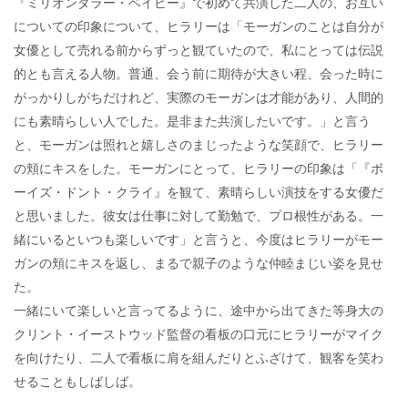
『ミリオンダラー・ベイビー』で初めて共演した二人の、お互い
についての印象について、ヒラリーは「モーガンのことは自分が
女優として売れる前からずっと観ていたので、私にとっては伝説
的とも言える人物。普通、会う前に期待が大きい程、会った時に
がっかりしがちだけれど、実際のモーガンは才能があり、人間的
にも素晴らしい人でした。是非また共演したいです。」と言う
と、モーガンは照れと嬉しさのまじったような笑顔で、ヒラリー
の頬にキスをした。モーガンにとって、ヒラリーの印象は「『ボ
ーイズ・ドント・クライ』を観て、素晴らしい演技をする女優だ
と思いました。彼女は仕事に対して勤勉で、プロ根性がある。一
緒にいるといつも楽しいです」と言うと、今度はヒラリーがモー
ガンの頬にキスを返し、まるで親子のような仲睦まじい姿を見せ
た。
一緒にいて楽しいと言ってるように、途中から出てきた等身大の
クリント・イーストウッド監督の看板の口元にヒラリーがマイク
を向けたり、二人で看板に肩を組んだりとふざけて、観客を笑わ
せることもしばしば。