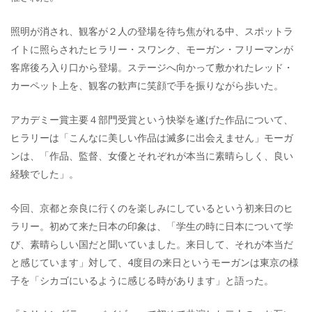
照明が消され、観客が２人の登場を待ち焦がれる中、スポットラ
イトに照らされたヒラリー・スワンク、モーガン・フリーマンが
客席後ろ入り口から登場。ステージへ向かって敷かれたレッド・
カーペット上を、観客の歓声に笑顔で手を振りながら歩いた。
アカデミー賞主要４部門受賞という快挙を遂げた作品について、
ヒラリーは「こんなに美しい作品は滅多に出会えません」モーガ
ンは、「作品、監督、女優とそれぞれが本当に素晴らしく、良い
経験でした」。
今回、京都と奈良に行くのを楽しみにしているという初来日のヒ
ラリー。初めて来た日本の印象は、「学生の時に日本について学
び、素晴らしい国だと聞いていました。来日して、それが本当だ
と感じています」対して、4度目の来日というモーガンは東京の様
子を「シカゴにいるように感じる時があります」と語った。