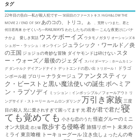
タグ
22年目の告白―私が殺人犯です―
50回目のファーストキス
HiGH&LOW THE
あのコの、トリコ。
MOVIE 2 / END OF SKY
あゝ、荒野
いつまた、君と
かぞくいろ―RAILWAYS わたしたちの出発―
こんな夜更けにバナ
何日君再来
ウスケボーイズ
ナかよ 愛しき実話
ウタモノガタリ
オーシャンズ８
ジュラシック・ワールド／炎
シュガー・ラッシュ：オ​ンライン
の王国
スタ
ジョジョの奇妙な冒険 ダイヤモンドは砕けない
ー・ウォーズ／最後のジェダイ
スパイダーマン：ホームカミン
ドラゴ
デイアンドナイト
デットエンドの思い出
グ
ダンケルク
トリガール！
ファンタスティッ
ナラタージュ
ンボール超 ブロリー
ク・ビーストと黒い魔法使いの誕生
ボヘミア
ン・ラプソディ
ミッション：インポッシブル／フォールアウト
リ
万引き家族
三度
ングサイド・ストーリー
ルームロンダリング
寝
君が君で君だ
目の殺人
兄に愛されすぎて困ってます
光
ても覚めても
怪盗グルーのミニ
小さな恋のうた
散歩する侵略者
オン大脱走
旅猫リポート
未来の
恋と嘘
ミライ
東京喰種 トーキョーグール
泣き虫しょったんの奇