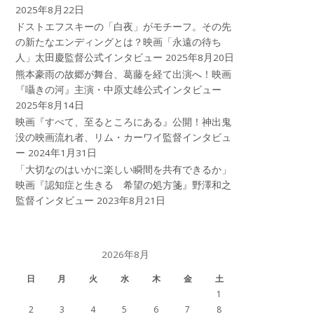
2025年8月22日
ドストエフスキーの「白夜」がモチーフ。その先
の新たなエンディングとは？映画「永遠の待ち
人」太田慶監督公式インタビュー
2025年8月20日
熊本豪雨の故郷が舞台、葛藤を経て出演へ！映画
『囁きの河』主演・中原丈雄公式インタビュー
2025年8月14日
映画『すべて、至るところにある』公開！神出鬼
没の映画流れ者、リム・カーワイ監督インタビュ
ー
2024年1月31日
「大切なのはいかに楽しい瞬間を共有できるか」
映画『認知症と生きる 希望の処方箋』野澤和之
監督インタビュー
2023年8月21日
2026年8月
日
月
火
水
木
金
土
1
2
3
4
5
6
7
8