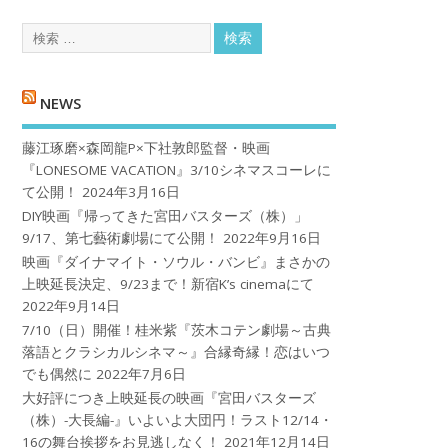
NEWS
藤江琢磨×森岡龍P×下社敦郎監督・映画
『LONESOME VACATION』3/10シネマスコーレに
て公開！
2024年3月16日
DIY映画『帰ってきた宮田バスターズ（株）」
9/17、第七藝術劇場にて公開！
2022年9月16日
映画『ダイナマイト・ソウル・バンビ』まさかの
上映延長決定、9/23まで！新宿K’s cinemaにて
2022年9月14日
7/10（日）開催！桂米紫『茨木コテン劇場～古典
落語とクラシカルシネマ～』合縁奇縁！恋はいつ
でも偶然に
2022年7月6日
大好評につき上映延長の映画『宮田バスターズ
（株）-大長編-』いよいよ大団円！ラスト12/14・
16の舞台挨拶をお見逃しなく！
2021年12月14日