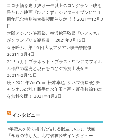
コロナ禍を⾛り抜け⼀年以上のロングラン上映を
果たした映画『ひとくず』シアターセブンにて１
周年記念特別舞台挨拶開催決定︕︕
2021年12月3
日
大阪アジアン映画祭、横浜聡子監督『いとみち』
がグランプリ＆観客賞！
2021年3月15日
春を呼ぶ、第 16 回大阪アジアン映画祭開催！
2021年3月4日
2/15（月）プラネット・プラス・ワンにてフィル
ム作品の歴史と現在をつなぐ特別上映企画！
2021年2月15日
続・2021年YouTube 松本卓也 (シネマ健康会) チ
ャンネルの乱！勝手にお年玉企画・新作短編10本
を無料公開！
2021年1月3日
インタビュー
3年恋人を待ち続けた信じる眼差しの力。映画
「永遠の待ち人」北村優衣公式インタビュー