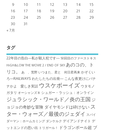
9
10
11
12
13
14
15
16
17
18
19
20
21
22
23
24
25
26
27
28
29
30
31
« 7月
タグ
22年目の告白―私が殺人犯です―
50回目のファーストキス
あのコの、ト
HiGH&LOW THE MOVIE 2 / END OF SKY
リコ。
かぞくい
あゝ、荒野
いつまた、君と 何日君再来
ろ―RAILWAYS わたしたちの出発―
こんな夜更けにバナ
ウスケボーイズ
ナかよ 愛しき実話
ウタモノ
ガタリ
シュガー・ラッシュ：オ​ンライン
オーシャンズ８
ジュラシック・ワールド／炎の王国
ジ
ス
ョジョの奇妙な冒険 ダイヤモンドは砕けない
ター・ウォーズ／最後のジェダイ
スパイ
デイアンドナイト
デ
ダーマン：ホームカミング
ダンケルク
ドラゴンボール超 ブ
ットエンドの思い出
トリガール！