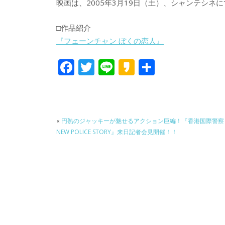
映画は、2005年3月19日（土）、シャンテシネ
□作品紹介
『フェーンチャン ぼくの恋人』
F
T
Li
K
共
ac
w
n
a
有
e
itt
e
k
b
er
a
«
円熟のジャッキーが魅せるアクション巨編！『香港国際警察
o
o
NEW POLICE STORY』来日記者会見開催！！
o
k