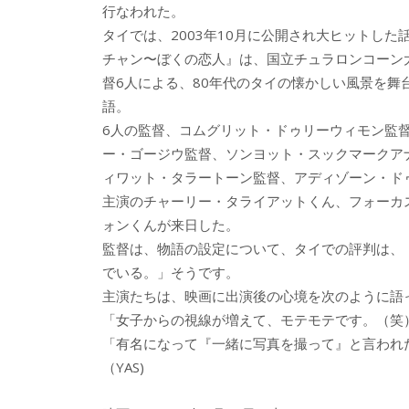
o
o
行なわれた。
o
タイでは、2003年10月に公開され大ヒットした
チャン〜ぼくの恋人』は、国立チュラロンコーン
k
督6人による、80年代のタイの懐かしい風景を舞
語。
6人の監督、コムグリット・ドゥリーウィモン監
ー・ゴージウ監督、ソンヨット・スックマークア
ィワット・タラートーン監督、アディゾーン・ド
主演のチャーリー・タライアットくん、フォーカ
ォンくんが来日した。
監督は、物語の設定について、タイでの評判は、
でいる。」そうです。
主演たちは、映画に出演後の心境を次のように語
「女子からの視線が増えて、モテモテです。（笑
「有名になって『一緒に写真を撮って』と言われ
（YAS)