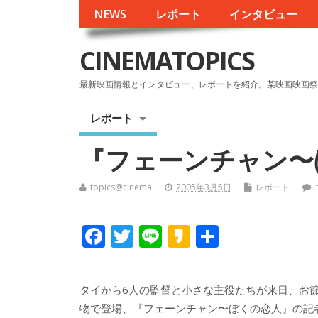
NEWS
レポート
インタビュー
CINEMATOPICS
最新映画情報とインタビュー、レポートを紹介。某映画映画祭
レポート
『フェーンチャン〜
topics@cinema
2005年3月5日
レポート
F
T
Li
K
共
ac
w
n
a
有
e
itt
e
k
タイから6人の監督と小さな主役たちが来日、お
b
er
a
物で登場、『フェーンチャン〜ぼくの恋人』の記