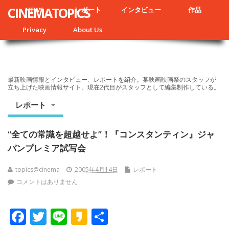
CINEMATOPICS
NEWS
レポート
インタビュー
作品
Privacy
About Us
最新映画情報とインタビュー、レポートを紹介。某映画映画祭のスタッフが
立ち上げた映画情報サイト。現在2代目がスタッフとして編集制作している。
レポート
“全ての常識を超越せよ”！『コンスタンティン』ジャ
パンプレミア試写会
topics@cinema
2005年4月14日
レポート
コメントはありません
F
T
Li
K
共