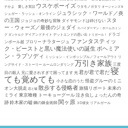
ウスケボーイズ
ナかよ 愛しき実話
ウタモノガタリ
オーシャンズ８
ジュラシック・ワールド／炎
シュガー・ラッシュ：オ​ンライン
の王国
スタ
ジョジョの奇妙な冒険 ダイヤモンドは砕けない
ー・ウォーズ／最後のジェダイ
スパイダーマン：ホームカミン
ドラゴ
デイアンドナイト
デットエンドの思い出
グ
ダンケルク
トリガール！
ファンタスティッ
ナラタージュ
ンボール超 ブロリー
ク・ビーストと黒い魔法使いの誕生
ボヘミア
ン・ラプソディ
ミッション：インポッシブル／フォールアウト
リ
万引き家族
三度
ングサイド・ストーリー
ルームロンダリング
寝
君が君で君だ
目の殺人
兄に愛されすぎて困ってます
光
ても覚めても
怪盗グルーのミニ
小さな恋のうた
散歩する侵略者
オン大脱走
旅猫リポート
未来の
恋と嘘
ミライ
東京喰種 トーキョーグール
泣き虫しょったんの奇
関ヶ原
跡
鈴木家の嘘
鋼の錬金術師
３D彼女 リアルガール