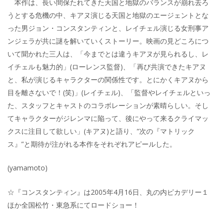
本作は、長い間保たれてきた天国と地獄のバランスが崩れ去ろ
うとする危機の中、キアヌ演じる天国と地獄のエージェントとな
った男ジョン・コンスタンティンと、レイチェル演じる女刑事ア
ンジェラが共に謎を解いていくストーリー。映画の見どころにつ
いて聞かれた三人は、「今までとは違うキアヌが見られるし、レ
イチェルも魅力的」(ローレンス監督)、「再び共演できたキアヌ
と、私が演じるキャラクターの関係性です。とにかくキアヌから
目を離さないで！(笑)」(レイチェル)、「監督やレイチェルといっ
た、スタッフとキャストのコラボレーションが素晴らしい。そし
てキャラクターがジレンマに陥って、後にやって来るクライマッ
クスに注目して欲しい」(キアヌ)と語り、“次の『マトリック
ス』”と期待が注がれる本作をそれぞれアピールした。
(yamamoto)
☆『コンスタンティン』は2005年4月16日、丸の内ピカデリー１
ほか全国松竹・東急系にてロードショー！