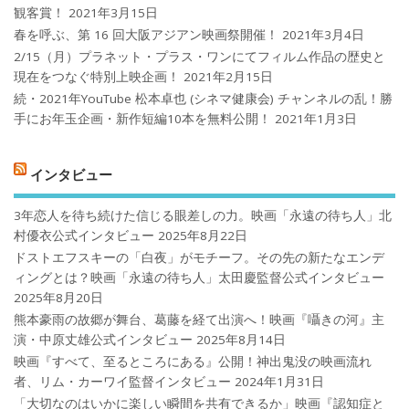
観客賞！
2021年3月15日
春を呼ぶ、第 16 回大阪アジアン映画祭開催！
2021年3月4日
2/15（月）プラネット・プラス・ワンにてフィルム作品の歴史と
現在をつなぐ特別上映企画！
2021年2月15日
続・2021年YouTube 松本卓也 (シネマ健康会) チャンネルの乱！勝
手にお年玉企画・新作短編10本を無料公開！
2021年1月3日
インタビュー
3年恋人を待ち続けた信じる眼差しの力。映画「永遠の待ち人」北
村優衣公式インタビュー
2025年8月22日
ドストエフスキーの「白夜」がモチーフ。その先の新たなエンデ
ィングとは？映画「永遠の待ち人」太田慶監督公式インタビュー
2025年8月20日
熊本豪雨の故郷が舞台、葛藤を経て出演へ！映画『囁きの河』主
演・中原丈雄公式インタビュー
2025年8月14日
映画『すべて、至るところにある』公開！神出鬼没の映画流れ
者、リム・カーワイ監督インタビュー
2024年1月31日
「大切なのはいかに楽しい瞬間を共有できるか」映画『認知症と