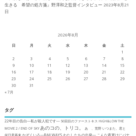
生きる 希望の処方箋』野澤和之監督インタビュー
2023年8月21
日
2026年8月
日
月
火
水
木
金
土
1
2
3
4
5
6
7
8
9
10
11
12
13
14
15
16
17
18
19
20
21
22
23
24
25
26
27
28
29
30
31
« 7月
タグ
22年目の告白―私が殺人犯です―
50回目のファーストキス
HiGH&LOW THE
あのコの、トリコ。
MOVIE 2 / END OF SKY
あゝ、荒野
いつまた、君と
かぞくいろ―RAILWAYS わたしたちの出発―
こんな夜更けにバナ
何日君再来