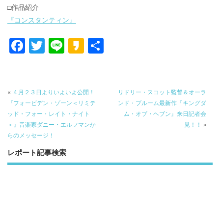
□作品紹介
『コンスタンティン』
F
T
Li
K
共
ac
w
n
a
有
e
itt
e
k
b
er
a
«
４月２３日よりいよいよ公開！
リドリー・スコット監督＆オーラ
o
o
『フォービデン・ゾーン＜リミテ
ンド・ブルーム最新作『キングダ
ッド・フォー・レイト・ナイト
ム・オブ・ヘブン』来日記者会
o
＞』音楽家ダニー・エルフマンか
見！！
»
k
らのメッセージ！
レポート記事検索