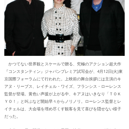
かつてない世界観とスケールで贈る、究極のアクション超大作
『コンスタンティン』ジャパンプレミア試写会が、4月12日(火)東
京国際フォーラムにて行われた。上映前の舞台挨拶には主演のキ
アヌ・リーブス、レイチェル・ワイズ、フランシス・ローレンス
監督が登場。黄色い声援が上がる中、キアヌはいきなり「ＴＯＫ
ＹＯ！」と叫ぶなど開始早々からノリノリ。ローレンス監督とレ
イチェルは、大会場を埋め尽くす観客を見て喜びを隠せない様子
だった。