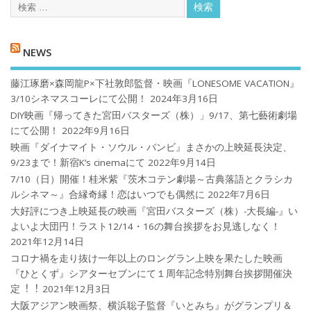
NEWS
藤江琢磨×森岡龍P×下社敦郎監督・映画『LONESOME VACATION』
3/10シネマスコーレにて公開！
2024年3月16日
DIY映画『帰ってきた宮田バスターズ（株）」9/17、第七藝術劇場
にて公開！
2022年9月16日
映画『ダイナマイト・ソウル・バンビ』まさかの上映延長決定、
9/23まで！新宿K’s cinemaにて
2022年9月14日
7/10（日）開催！桂米紫『茨木コテン劇場～古典落語とクラシカ
ルシネマ～』合縁奇縁！恋はいつでも偶然に
2022年7月6日
大好評につき上映延長の映画『宮田バスターズ（株）-大長編-』い
よいよ大団円！ラスト12/14・16の舞台挨拶をお見逃しなく！
2021年12月14日
コロナ禍を⾛り抜け⼀年以上のロングラン上映を果たした映画
『ひとくず』シアターセブンにて１周年記念特別舞台挨拶開催決
定︕︕
2021年12月3日
大阪アジアン映画祭、横浜聡子監督『いとみち』がグランプリ＆