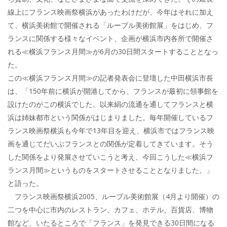
線上にフランス映画祭横浜があったわけだが、今年はそれに加え
て、横浜美術館で開催される「ルーブル美術館展」をはじめ、フ
ランスに関係する様々なイベント、企画が横浜市内各所で開催さ
れる≪横浜フランス月間≫が6月の30日間スタートすることとなっ
た。
この≪横浜フランス月間≫の記者発表会に登壇した中田横浜市長
は、「150年前に横浜が開港してから、フランスが最初に領事館を
設けたのがこの横浜でした。以来絹の流通を通してフランスと横
浜は姉妹都市という関係がはじまりました。毎年開催しているフ
ランス映画祭横浜も今年で13年目を迎え、横浜市ではフランス映
画を通じてだいぶフランスとの関係が定着してきています。そう
した関係をより発展させていこうと考え、今回こうした≪横浜フ
ランス月間≫というものをスタートさせることとなりました。」
と語った。
フランス映画祭横浜2005、ルーブル美術館展（4月より開催）の
二つを中心に市内のレストラン、カフェ、ホテル、百貨店、博物
館など、いたるところで「フランス」を発見できる30日間になる