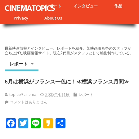
CINEMATOPICS
NEWS
レポート
インタビュー
作品
Privacy
About Us
最新映画情報とインタビュー、レポートを紹介。某映画映画祭のスタッフが
立ち上げた映画情報サイト。現在2代目がスタッフとして編集制作している。
レポート
6月は横浜がフランス一色に！≪横浜フランス月間≫
topics@cinema
2005年4月1日
レポート
コメントはありません
F
T
Li
K
共
ac
w
n
a
有