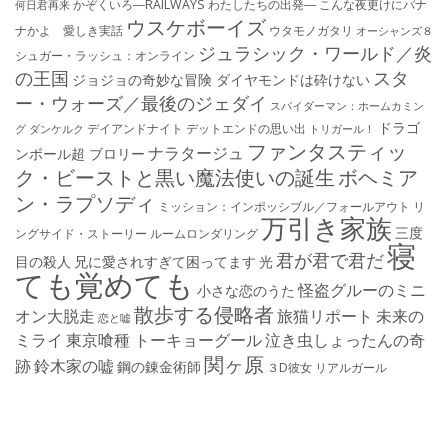
かぞくいろ―RAILWAYS わたしたちの出発―
こんな夜更けにバナ
何日君再来
ウスケボーイズ
ナかよ 愛しき実話
ウタモノガタリ
オーシャンズ８
ジュラシック・ワールド／炎
シュガー・ラッシュ：オ​ンライン
の王国
スタ
ジョジョの奇妙な冒険 ダイヤモンドは砕けない
ー・ウォーズ／最後のジェダイ
スパイダーマン：ホームカミン
ドラゴ
デイアンドナイト
デットエンドの思い出
グ
ダンケルク
トリガール！
ファンタスティッ
ナラタージュ
ンボール超 ブロリー
ク・ビーストと黒い魔法使いの誕生
ボヘミア
ン・ラプソディ
ミッション：インポッシブル／フォールアウト
リ
万引き家族
三度
ングサイド・ストーリー
ルームロンダリング
寝
君が君で君だ
目の殺人
兄に愛されすぎて困ってます
光
ても覚めても
怪盗グルーのミニ
小さな恋のうた
散歩する侵略者
オン大脱走
旅猫リポート
未来の
恋と嘘
ミライ
東京喰種 トーキョーグール
泣き虫しょったんの奇
関ヶ原
跡
鈴木家の嘘
鋼の錬金術師
３D彼女 リアルガール