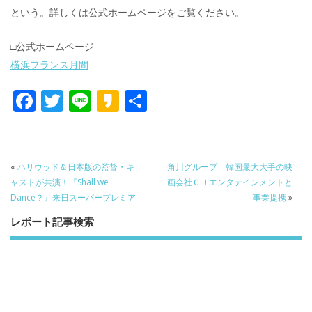
という。詳しくは公式ホームページをご覧ください。
□公式ホームページ
横浜フランス月間
F
T
Li
K
共
ac
w
n
a
有
e
itt
e
k
b
er
a
«
ハリウッド＆日本版の監督・キ
角川グループ 韓国最大大手の映
o
o
ャストが共演！『Shall we
画会社ＣＪエンタテインメントと
Dance？』来日スーパープレミア
事業提携
»
o
レポート記事検索
k