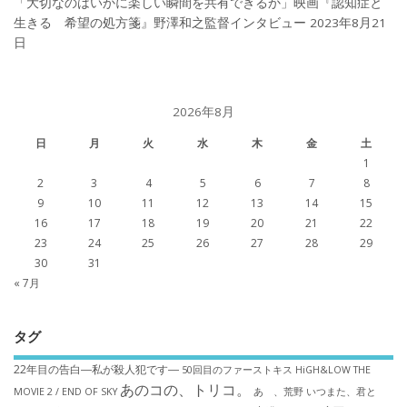
「大切なのはいかに楽しい瞬間を共有できるか」映画『認知症と
生きる 希望の処方箋』野澤和之監督インタビュー
2023年8月21
日
2026年8月
日
月
火
水
木
金
土
1
2
3
4
5
6
7
8
9
10
11
12
13
14
15
16
17
18
19
20
21
22
23
24
25
26
27
28
29
30
31
« 7月
タグ
22年目の告白―私が殺人犯です―
50回目のファーストキス
HiGH&LOW THE
あのコの、トリコ。
MOVIE 2 / END OF SKY
あゝ、荒野
いつまた、君と