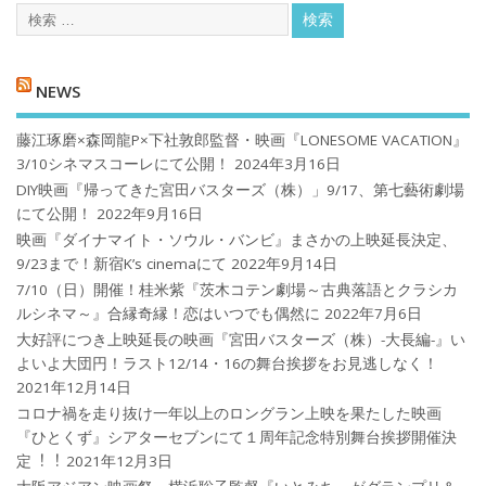
NEWS
藤江琢磨×森岡龍P×下社敦郎監督・映画『LONESOME VACATION』
3/10シネマスコーレにて公開！
2024年3月16日
DIY映画『帰ってきた宮田バスターズ（株）」9/17、第七藝術劇場
にて公開！
2022年9月16日
映画『ダイナマイト・ソウル・バンビ』まさかの上映延長決定、
9/23まで！新宿K’s cinemaにて
2022年9月14日
7/10（日）開催！桂米紫『茨木コテン劇場～古典落語とクラシカ
ルシネマ～』合縁奇縁！恋はいつでも偶然に
2022年7月6日
大好評につき上映延長の映画『宮田バスターズ（株）-大長編-』い
よいよ大団円！ラスト12/14・16の舞台挨拶をお見逃しなく！
2021年12月14日
コロナ禍を⾛り抜け⼀年以上のロングラン上映を果たした映画
『ひとくず』シアターセブンにて１周年記念特別舞台挨拶開催決
定︕︕
2021年12月3日