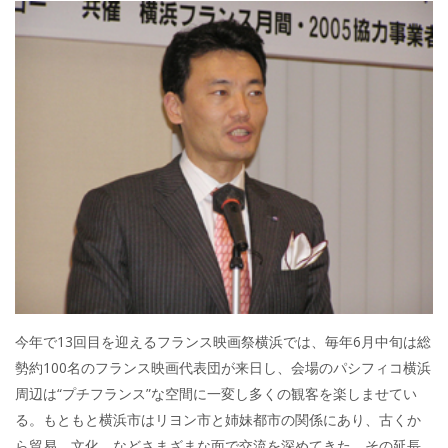
今年で13回目を迎えるフランス映画祭横浜では、毎年6月中旬は総
勢約100名のフランス映画代表団が来日し、会場のパシフィコ横浜
周辺は“プチフランス”な空間に一変し多くの観客を楽しませてい
る。もともと横浜市はリヨン市と姉妹都市の関係にあり、古くか
ら貿易、文化、などさまざまな面で交流を深めてきた。その延長