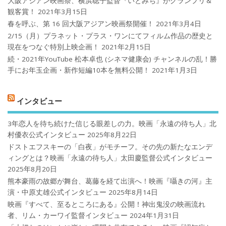
大阪アジアン映画祭、横浜聡子監督『いとみち』がグランプリ＆
観客賞！
2021年3月15日
春を呼ぶ、第 16 回大阪アジアン映画祭開催！
2021年3月4日
2/15（月）プラネット・プラス・ワンにてフィルム作品の歴史と
現在をつなぐ特別上映企画！
2021年2月15日
続・2021年YouTube 松本卓也 (シネマ健康会) チャンネルの乱！勝
手にお年玉企画・新作短編10本を無料公開！
2021年1月3日
インタビュー
3年恋人を待ち続けた信じる眼差しの力。映画「永遠の待ち人」北
村優衣公式インタビュー
2025年8月22日
ドストエフスキーの「白夜」がモチーフ。その先の新たなエンデ
ィングとは？映画「永遠の待ち人」太田慶監督公式インタビュー
2025年8月20日
熊本豪雨の故郷が舞台、葛藤を経て出演へ！映画『囁きの河』主
演・中原丈雄公式インタビュー
2025年8月14日
映画『すべて、至るところにある』公開！神出鬼没の映画流れ
者、リム・カーワイ監督インタビュー
2024年1月31日