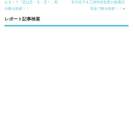
o
o
なる！？『恋は五・七・五！』初
谷川京子＆三池崇史監督が披露試
日舞台挨拶！！
写会で舞台挨拶！！
»
o
レポート記事検索
k