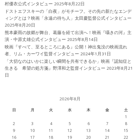
村優衣公式インタビュー
2025年8月22日
ドストエフスキーの「白夜」がモチーフ。その先の新たなエンデ
ィングとは？映画「永遠の待ち人」太田慶監督公式インタビュー
2025年8月20日
熊本豪雨の故郷が舞台、葛藤を経て出演へ！映画『囁きの河』主
演・中原丈雄公式インタビュー
2025年8月14日
映画『すべて、至るところにある』公開！神出鬼没の映画流れ
者、リム・カーワイ監督インタビュー
2024年1月31日
「大切なのはいかに楽しい瞬間を共有できるか」映画『認知症と
生きる 希望の処方箋』野澤和之監督インタビュー
2023年8月21
日
2026年8月
日
月
火
水
木
金
土
1
2
3
4
5
6
7
8
9
10
11
12
13
14
15
16
17
18
19
20
21
22