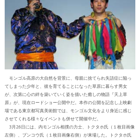
モンゴル高原の大自然を背景に、母親に捨てられ失語症に陥っ
てしまった少年と、彼を育てることになった草原に暮らす男女
が、次第に心の絆を築いていく姿を描いた癒しの物語『天上草
原』が、現在ロードショー公開中だ。本作の公開を記念し上映劇
場である東京都写真美術館では、モンゴル文化をより身近に感じ
させてくれる様々なイベントも併せて開催中だ。
3月26日には、内モンゴル相撲の力士、トクタホ氏（１枚目画像
左側）、ブンコウ氏（１枚目画像右側）が来場した。トクタホ氏