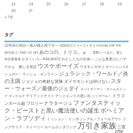
23
24
25
26
27
28
29
30
31
« 7月
タグ
22年目の告白―私が殺人犯です―
50回目のファーストキス
HiGH&LOW THE
あのコの、トリコ。
MOVIE 2 / END OF SKY
あゝ、荒野
いつまた、君と
かぞくいろ―RAILWAYS わたしたちの出発―
こんな夜更けにバナ
何日君再来
ウスケボーイズ
ナかよ 愛しき実話
ウタモノガタリ
オーシャンズ８
ジュラシック・ワールド／炎
シュガー・ラッシュ：オ​ンライン
の王国
スタ
ジョジョの奇妙な冒険 ダイヤモンドは砕けない
ー・ウォーズ／最後のジェダイ
スパイダーマン：ホームカミン
ドラゴ
デイアンドナイト
デットエンドの思い出
グ
ダンケルク
トリガール！
ファンタスティッ
ナラタージュ
ンボール超 ブロリー
ク・ビーストと黒い魔法使いの誕生
ボヘミア
ン・ラプソディ
ミッション：インポッシブル／フォールアウト
リ
万引き家族
三度
ングサイド・ストーリー
ルームロンダリング