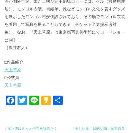
等が開催予定。また上映期間中劇場ロビーには、ゲル（移動用住
居）、モンゴル衣装、馬頭琴、靴などモンゴル文化を表すグッズ
を展示したモンゴル村が併設されており、その場でモンゴル衣装
を着用して写真を撮ることもできる（チケット半券提示者対
象）。なお、『天上草原』は東京都写真美術館にてロードショー
公開中！
（殿井君人）
□作品紹介
天上草原
□公式頁
天上草原
F
T
Li
K
共
ac
w
n
a
有
e
itt
e
k
b
er
a
«
観た後はきっと俳句を詠みたく
『美しい夜、残酷な朝』日本篇長