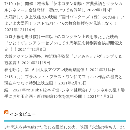
7/10（日）開催！桂米紫『茨木コテン劇場～古典落語とクラシカ
ルシネマ～』合縁奇縁！恋はいつでも偶然に
2022年7月6日
大好評につき上映延長の映画『宮田バスターズ（株）-大長編-』い
よいよ大団円！ラスト12/14・16の舞台挨拶をお見逃しなく！
2021年12月14日
コロナ禍を⾛り抜け⼀年以上のロングラン上映を果たした映画
『ひとくず』シアターセブンにて１周年記念特別舞台挨拶開催決
定︕︕
2021年12月3日
大阪アジアン映画祭、横浜聡子監督『いとみち』がグランプリ＆
観客賞！
2021年3月15日
春を呼ぶ、第 16 回大阪アジアン映画祭開催！
2021年3月4日
2/15（月）プラネット・プラス・ワンにてフィルム作品の歴史と
現在をつなぐ特別上映企画！
2021年2月15日
続・2021年YouTube 松本卓也 (シネマ健康会) チャンネルの乱！勝
手にお年玉企画・新作短編10本を無料公開！
2021年1月3日
インタビュー
3年恋人を待ち続けた信じる眼差しの力。映画「永遠の待ち人」北