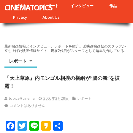
CINEMATOPICS
NEWS
レポート
インタビュー
作品
Privacy
About Us
最新映画情報とインタビュー、レポートを紹介。某映画映画祭のスタッフが
立ち上げた映画情報サイト。現在2代目がスタッフとして編集制作している。
レポート
『天上草原』内モンゴル相撲の横綱が“鷹の舞”を披
露！
topics@cinema
2005年3月29日
レポート
コメントはありません
F
T
Li
K
共