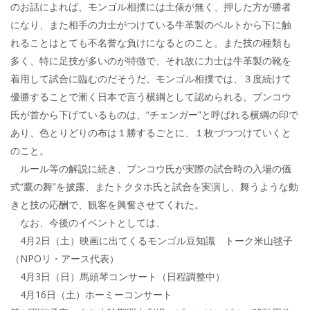
のお話によれば、モンゴル相撲には土俵が無く、押した方が勝者
になり、また相手の力士がつけている牛革製のベルトから下に触
れることはとても不名誉な負けになるとのこと。また技の種類も
多く、特に足技が多いのが特徴で、それ故に力士は牛革製の靴を
着用して試合に臨むのだそうだ。モンゴル相撲では、３度続けて
優勝することで漸く日本で言う横綱として認められる。ブンコウ
氏が首から下げているものは、“チェンガー”と呼ばれる横綱の印で
あり、色とりどりの布は１勝するごとに、１枚づつつけていくと
のこと。
ルール等の解説に続き、ブンコウ氏が実際の試合時の入場の儀
式“鷹の舞”を披露、またトクタホ氏と試合を実演し、舞うような動
きと技の応酬で、観客を興奮させてくれた。
なお、今後のイベントとしては、
4月2日（土）映画に出てくるモンゴル豆知識 トーク米山毬子
（NPOリ・アース代表）
4月3日（日）馬頭琴コンサート（日程調整中）
4月16日（土）ホーミーコンサート