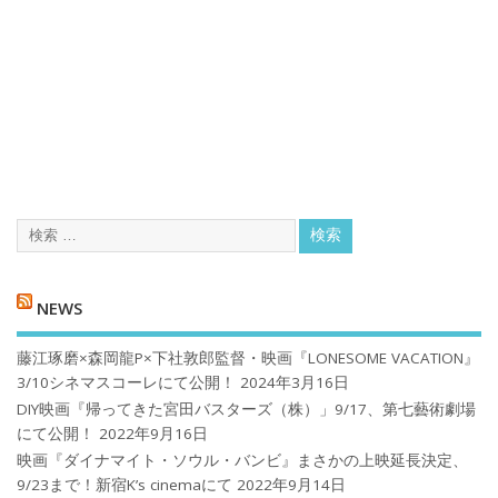
NEWS
藤江琢磨×森岡龍P×下社敦郎監督・映画『LONESOME VACATION』
3/10シネマスコーレにて公開！
2024年3月16日
DIY映画『帰ってきた宮田バスターズ（株）」9/17、第七藝術劇場
にて公開！
2022年9月16日
映画『ダイナマイト・ソウル・バンビ』まさかの上映延長決定、
9/23まで！新宿K’s cinemaにて
2022年9月14日