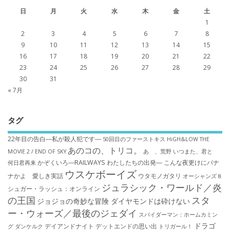
日
月
火
水
木
金
土
1
2
3
4
5
6
7
8
9
10
11
12
13
14
15
16
17
18
19
20
21
22
23
24
25
26
27
28
29
30
31
« 7月
タグ
22年目の告白―私が殺人犯です―
50回目のファーストキス
HiGH&LOW THE
あのコの、トリコ。
MOVIE 2 / END OF SKY
あゝ、荒野
いつまた、君と
かぞくいろ―RAILWAYS わたしたちの出発―
こんな夜更けにバナ
何日君再来
ウスケボーイズ
ナかよ 愛しき実話
ウタモノガタリ
オーシャンズ８
ジュラシック・ワールド／炎
シュガー・ラッシュ：オ​ンライン
の王国
スタ
ジョジョの奇妙な冒険 ダイヤモンドは砕けない
ー・ウォーズ／最後のジェダイ
スパイダーマン：ホームカミン
ドラゴ
デイアンドナイト
デットエンドの思い出
グ
ダンケルク
トリガール！