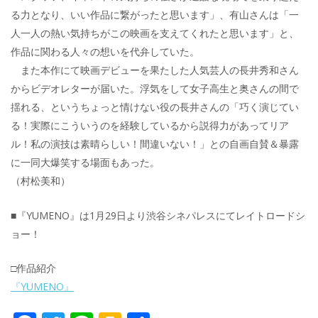
る力となり、いい作品に繋がったと思います」、有山さんは「一
人一人の熱い気持ちがこの映画を支えてくれたと思います」と、
作品に関わる人々の想いを代弁していた。
また本作にて映画デビューを果たした人気芸人の長井秀和さん
からビデオレターが届いた。浮気をして女子高生と奥さんの間で
揺れる、というちょっと情けない役の長井さんの「巧く演じてい
る！実際にこういうのを経験しているから説得力があってリア
ル！私の演技は素晴らしい！間違いない！」との自画自賛＆暴露
に一同大爆笑する場面もあった。
（村松美和）
■『YUMENO』は1月29日より渋谷シネパレスにてレイトロードシ
ョー！
□作品紹介
『YUMENO』