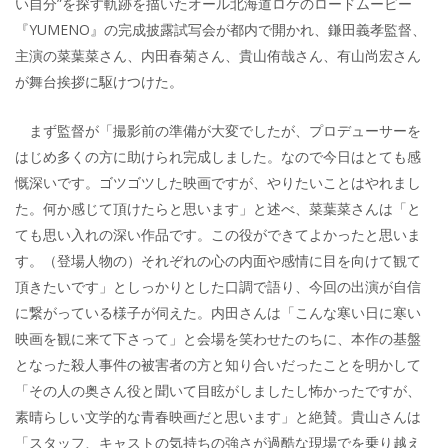
い自分”を探す軌跡を描いたオール北海道ロケのロードムービー
『YUMENO』の完成披露試写会が都内で開かれ、鎌田義孝監督、
主演の菜葉菜さん、内田春菊さん、貴山侑哉さん、有山尚宏さん
が舞台挨拶に駆けつけた。
まず監督が「撮影前の準備が大変でしたが、プロデューサーを
はじめ多くの方に助けられ完成しました。なので今日はとても感
慨深いです。ゴツゴツした映画ですが、やりたいことはやれまし
た。何か感じて頂けたらと思います」と述べ、菜葉菜さんは「と
ても思い入れの深い作品です。この役ができてよかったと思いま
す。（登場人物の）それぞれの心の内面や感情に目を向けて観て
頂きたいです」としっかりとした口調で語り、今回の出演が自信
に繋がっている様子が伺えた。内田さんは「こんな寒い日に寒い
映画を観に来て下さって」と会場を笑わせたのちに、本作の基盤
となった殺人事件の被害者の方と知り合いだったことを明かして
「その人の奥さん役と聞いて目眩がしましたし怖かったですが、
素晴らしい文学的な青春映画だと思います」と絶賛。貴山さんは
「スタッフ、キャストの気持ちの強さが過酷な現場でを乗り越え