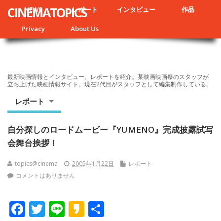
CINEMATOPICS
NEWS
レポート
インタビュー
作品
Privacy
About Us
最新映画情報とインタビュー、レポートを紹介。某映画映画祭のスタッフが
立ち上げた映画情報サイト。現在2代目がスタッフとして編集制作している。
レポート
自分探しのロードムービー『YUMENO』完成披露試写
会舞台挨拶！
topics@cinema
2005年1月22日
レポート
コメントはありません
F
T
Li
K
共