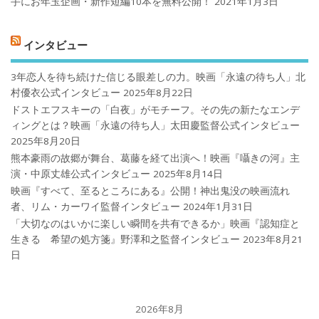
手にお年玉企画・新作短編10本を無料公開！
2021年1月3日
インタビュー
3年恋人を待ち続けた信じる眼差しの力。映画「永遠の待ち人」北
村優衣公式インタビュー
2025年8月22日
ドストエフスキーの「白夜」がモチーフ。その先の新たなエンデ
ィングとは？映画「永遠の待ち人」太田慶監督公式インタビュー
2025年8月20日
熊本豪雨の故郷が舞台、葛藤を経て出演へ！映画『囁きの河』主
演・中原丈雄公式インタビュー
2025年8月14日
映画『すべて、至るところにある』公開！神出鬼没の映画流れ
者、リム・カーワイ監督インタビュー
2024年1月31日
「大切なのはいかに楽しい瞬間を共有できるか」映画『認知症と
生きる 希望の処方箋』野澤和之監督インタビュー
2023年8月21
日
2026年8月