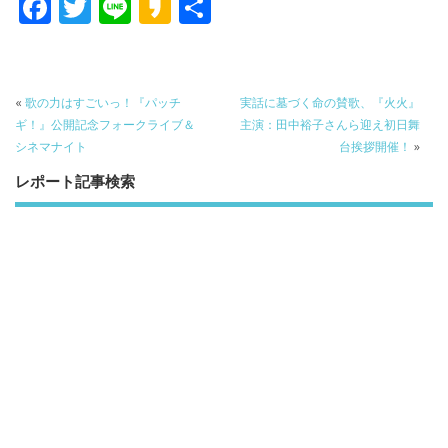
F
T
Li
K
共
ac
w
n
a
有
e
itt
e
k
b
er
a
«
歌の力はすごいっ！『パッチ
実話に墓づく命の賛歌、『火火』
o
o
ギ！』公開記念フォークライブ＆
主演：田中裕子さんら迎え初日舞
シネマナイト
台挨拶開催！
»
o
レポート記事検索
k