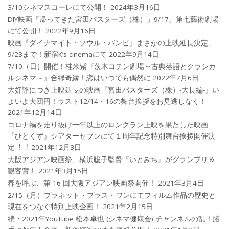
3/10シネマスコーレにて公開！
2024年3月16日
DIY映画『帰ってきた宮田バスターズ（株）」9/17、第七藝術劇場
にて公開！
2022年9月16日
映画『ダイナマイト・ソウル・バンビ』まさかの上映延長決定、
9/23まで！新宿K’s cinemaにて
2022年9月14日
7/10（日）開催！桂米紫『茨木コテン劇場～古典落語とクラシカ
ルシネマ～』合縁奇縁！恋はいつでも偶然に
2022年7月6日
大好評につき上映延長の映画『宮田バスターズ（株）-大長編-』い
よいよ大団円！ラスト12/14・16の舞台挨拶をお見逃しなく！
2021年12月14日
コロナ禍を⾛り抜け⼀年以上のロングラン上映を果たした映画
『ひとくず』シアターセブンにて１周年記念特別舞台挨拶開催決
定︕︕
2021年12月3日
大阪アジアン映画祭、横浜聡子監督『いとみち』がグランプリ＆
観客賞！
2021年3月15日
春を呼ぶ、第 16 回大阪アジアン映画祭開催！
2021年3月4日
2/15（月）プラネット・プラス・ワンにてフィルム作品の歴史と
現在をつなぐ特別上映企画！
2021年2月15日
続・2021年YouTube 松本卓也 (シネマ健康会) チャンネルの乱！勝