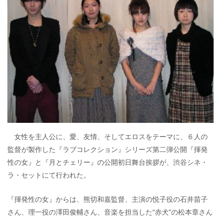
女性を主人公に、愛、友情、そしてエロスをテーマに、６人の
監督が製作した『ラブコレクション』シリーズ第二弾公開『揮発
性の女』と『月とチェリー』の公開初日舞台挨拶が、渋谷シネ・
ラ・セットにて行われた。
『揮発性の女』からは、熊切和嘉監督、主演の悦子役の石井苗子
さん、理一役の澤田俊輔さん、音楽を担当した“赤犬”の松本章さん