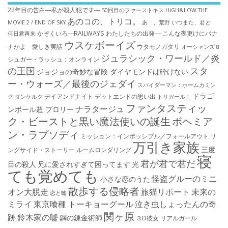
22年目の告白―私が殺人犯です―
50回目のファーストキス
HiGH&LOW THE
あのコの、トリコ。
MOVIE 2 / END OF SKY
あゝ、荒野
いつまた、君と
かぞくいろ―RAILWAYS わたしたちの出発―
こんな夜更けにバナ
何日君再来
ウスケボーイズ
ナかよ 愛しき実話
ウタモノガタリ
オーシャンズ８
ジュラシック・ワールド／炎
シュガー・ラッシュ：オ​ンライン
の王国
スタ
ジョジョの奇妙な冒険 ダイヤモンドは砕けない
ー・ウォーズ／最後のジェダイ
スパイダーマン：ホームカミン
ドラゴ
デイアンドナイト
デットエンドの思い出
グ
ダンケルク
トリガール！
ファンタスティッ
ナラタージュ
ンボール超 ブロリー
ク・ビーストと黒い魔法使いの誕生
ボヘミア
ン・ラプソディ
ミッション：インポッシブル／フォールアウト
リ
万引き家族
三度
ングサイド・ストーリー
ルームロンダリング
寝
君が君で君だ
目の殺人
兄に愛されすぎて困ってます
光
ても覚めても
怪盗グルーのミニ
小さな恋のうた
散歩する侵略者
オン大脱走
旅猫リポート
未来の
恋と嘘
ミライ
東京喰種 トーキョーグール
泣き虫しょったんの奇
関ヶ原
跡
鈴木家の嘘
鋼の錬金術師
３D彼女 リアルガール