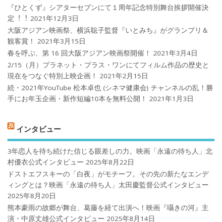
『ひとくず』シアターセブンにて１周年記念特別舞台挨拶開催決
定︕︕
2021年12月3日
大阪アジアン映画祭、横浜聡子監督『いとみち』がグランプリ＆
観客賞！
2021年3月15日
春を呼ぶ、第 16 回大阪アジアン映画祭開催！
2021年3月4日
2/15（月）プラネット・プラス・ワンにてフィルム作品の歴史と
現在をつなぐ特別上映企画！
2021年2月15日
続・2021年YouTube 松本卓也 (シネマ健康会) チャンネルの乱！勝
手にお年玉企画・新作短編10本を無料公開！
2021年1月3日
インタビュー
3年恋人を待ち続けた信じる眼差しの力。映画「永遠の待ち人」北
村優衣公式インタビュー
2025年8月22日
ドストエフスキーの「白夜」がモチーフ。その先の新たなエンデ
ィングとは？映画「永遠の待ち人」太田慶監督公式インタビュー
2025年8月20日
熊本豪雨の故郷が舞台、葛藤を経て出演へ！映画『囁きの河』主
演・中原丈雄公式インタビュー
2025年8月14日