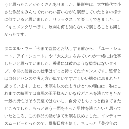
うと思ったことがたくさんありました。撮影中は、大学時代で小
さな作品をみんなでわいわい言いながら演習していたときの様子
に似ていると思いました。リラックスして楽しくできました、。
ドキュメンタリーぽく、展開を何も知らないで演じることも楽し
かったです。」
ダニエル・ウー「今まで監督とお話しする前から、『ユー・シュ
ート、アイ・シュート』や『大丈夫』をみていつか一緒にお仕事
したいと思っていました。香港には彼のような監督はないタイ
プ。今回の監督との仕事はずっと待ってたチャンスです。監督と
は自分とセンスや考え方が似ていてすごくいい機会に恵まれたと
思っています。また、出演を決めたもうひとつの理由は、私はこ
れまでの映画では白馬の王子様みたいな役どころを演じてきたが
一般の男性はそう完璧ではないし、自分でもちょっと飽きてきた
ところでした。もっと違う一面をもった男性を演じたいと思って
いたところ、この作品の話がきて出演を決めました。インディー
ズムービーだったので、撮影日数も短く、ちょっと「美少年の