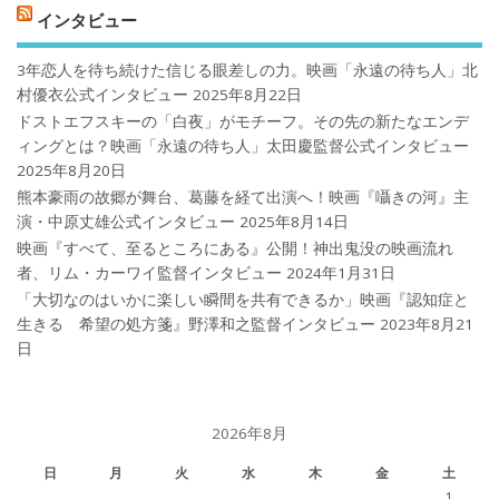
インタビュー
3年恋人を待ち続けた信じる眼差しの力。映画「永遠の待ち人」北
村優衣公式インタビュー
2025年8月22日
ドストエフスキーの「白夜」がモチーフ。その先の新たなエンデ
ィングとは？映画「永遠の待ち人」太田慶監督公式インタビュー
2025年8月20日
熊本豪雨の故郷が舞台、葛藤を経て出演へ！映画『囁きの河』主
演・中原丈雄公式インタビュー
2025年8月14日
映画『すべて、至るところにある』公開！神出鬼没の映画流れ
者、リム・カーワイ監督インタビュー
2024年1月31日
「大切なのはいかに楽しい瞬間を共有できるか」映画『認知症と
生きる 希望の処方箋』野澤和之監督インタビュー
2023年8月21
日
2026年8月
日
月
火
水
木
金
土
1