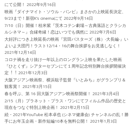
にて公開！
2022年9月16日
映画『ダイナマイト・ソウル・バンビ』まさかの上映延長決定、
9/23まで！新宿K’s cinemaにて
2022年9月14日
7/10（日）開催！桂米紫『茨木コテン劇場～古典落語とクラシカ
ルシネマ～』合縁奇縁！恋はいつでも偶然に
2022年7月6日
大好評につき上映延長の映画『宮田バスターズ（株）-大長編-』い
よいよ大団円！ラスト12/14・16の舞台挨拶をお見逃しなく！
2021年12月14日
コロナ禍を⾛り抜け⼀年以上のロングラン上映を果たした映画
『ひとくず』シアターセブンにて１周年記念特別舞台挨拶開催決
定︕︕
2021年12月3日
大阪アジアン映画祭、横浜聡子監督『いとみち』がグランプリ＆
観客賞！
2021年3月15日
春を呼ぶ、第 16 回大阪アジアン映画祭開催！
2021年3月4日
2/15（月）プラネット・プラス・ワンにてフィルム作品の歴史と
現在をつなぐ特別上映企画！
2021年2月15日
続・2021年YouTube 松本卓也 (シネマ健康会) チャンネルの乱！勝
手にお年玉企画・新作短編10本を無料公開！
2021年1月3日