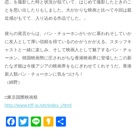
恋」を撮影した時と状況が似ていて、はじめて撮影したときのこ
とを思い出したりもしました。大がかりな映画と比べて今回は親
近感がもてて、入り込める作品でした。」
彼らの発言からは、パン・チョーホンがいかに慕われそしていか
に友人として厚い信頼を得ているのかがうかがえる。スタッフキ
ャストと一緒に楽しみ、そして映画人として魅了するパン・チョ
ーホン。韓国映画勢に圧されがちな香港映画界に登場したこの新
たな才能は今後アジアの映画界をもにぎわせてくれそうだ。香港
新人類パン・チョーホンに気をつけろ！
（綿野）
□東京国際映画祭
http://www.tiff-jp.net/index_j.html
F
T
Li
K
共
ac
w
n
a
有