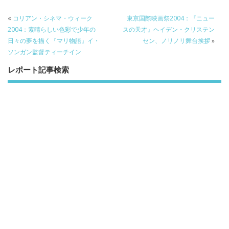
e
itt
e
k
b
er
a
«
コリアン・シネマ・ウィーク
東京国際映画祭2004：『ニュー
o
o
2004：素晴らしい色彩で少年の
スの天才』ヘイデン・クリステン
日々の夢を描く『マリ物語』イ・
セン、ノリノリ舞台挨拶
»
o
ソンガン監督ティーチイン
k
レポート記事検索