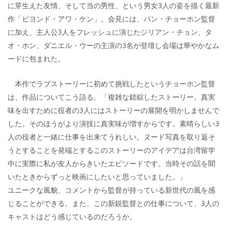
に芽生えた友情、そして当の男性、という男女3人の姿を描く最新
作「ビヨンド・アワ・ケン」。会見には、パン・チョーホン監督
に加え、主人公3人をフレッシュに演じたジリアン・チョン、タ
オ・ホン、ダニエル・ウーの主演の3名が登壇し会場は華やかなム
ードに包まれた。
本作でラブストーリーに初めて挑戦したというチョーホン監督
は、作品についてこう語る。「複雑な錯綜したストーリー。真実
味を出すために役者の3人にはストーリーの展開を明かしませんで
した。そのほうがより演技に真実味が増すからです。素晴らしい3
人の役者と一緒に仕事を出来てうれしい。ヌード写真を取り返そ
うとすることを発端とするこのストーリーのアイデアは台湾留学
中に実際に私が友人からきいたエピソードです。当時その話を聞
いたときからずっと映画にしたいと思っていました。」
ユニークな風貌、コメントから監督が持っている新世代の風を感
じることができる。また、この新鋭監督との仕事について、3人の
キャストはどう感じているのだろうか。