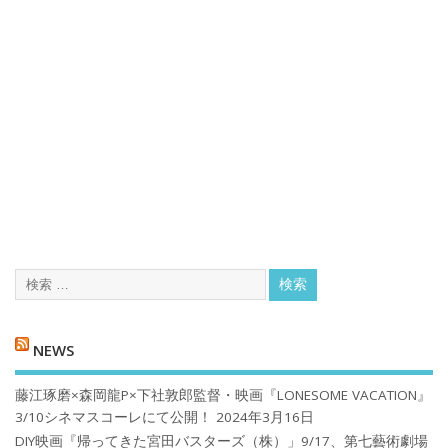
NEWS
藤江琢磨×森岡龍P×下社敦郎監督・映画『LONESOME VACATION』
3/10シネマスコーレにて公開！
2024年3月16日
DIY映画『帰ってきた宮田バスターズ（株）」9/17、第七藝術劇場