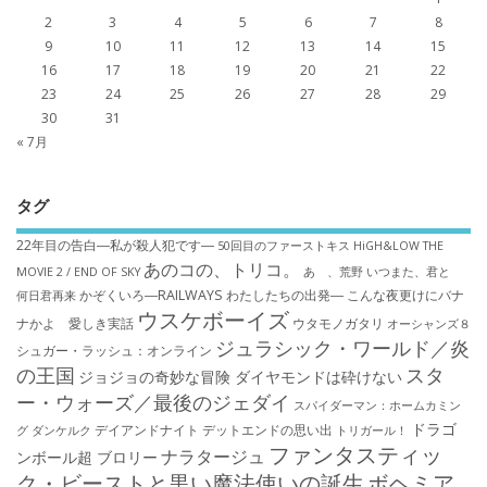
2
3
4
5
6
7
8
9
10
11
12
13
14
15
16
17
18
19
20
21
22
23
24
25
26
27
28
29
30
31
« 7月
タグ
22年目の告白―私が殺人犯です―
50回目のファーストキス
HiGH&LOW THE
あのコの、トリコ。
MOVIE 2 / END OF SKY
あゝ、荒野
いつまた、君と
かぞくいろ―RAILWAYS わたしたちの出発―
こんな夜更けにバナ
何日君再来
ウスケボーイズ
ナかよ 愛しき実話
ウタモノガタリ
オーシャンズ８
ジュラシック・ワールド／炎
シュガー・ラッシュ：オ​ンライン
の王国
スタ
ジョジョの奇妙な冒険 ダイヤモンドは砕けない
ー・ウォーズ／最後のジェダイ
スパイダーマン：ホームカミン
ドラゴ
デイアンドナイト
デットエンドの思い出
グ
ダンケルク
トリガール！
ファンタスティッ
ナラタージュ
ンボール超 ブロリー
ク・ビーストと黒い魔法使いの誕生
ボヘミア