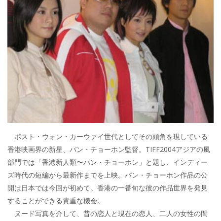
ポスト・ウォン・カーウァイ世代としてその頭角を現している
香港映画界の新星、パン・チョーホン監督。TIFF2004アジアの風
部門では「香港新人類〜パン・チョーホン」と題し、インディー
ズ時代の短編から最新作までを上映。パン・チョーホン作品の公
開は日本では今回が初めて。香港の一番旬な彼の作品世界を発見
することができる貴重な機会。
ヌード写真を介して、昔の恋人と現在の恋人、二人の女性の間