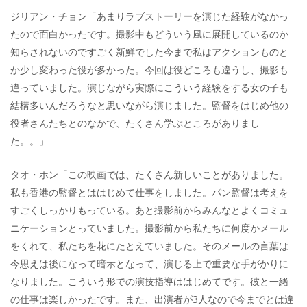
ジリアン・チョン「あまりラブストーリーを演じた経験がなかっ
たので面白かったです。撮影中もどういう風に展開しているのか
知らされないのですごく新鮮でした今まで私はアクションものと
か少し変わった役が多かった。今回は役どころも違うし、撮影も
違っていました。演じながら実際にこういう経験をする女の子も
結構多いんだろうなと思いながら演じました。監督をはじめ他の
役者さんたちとのなかで、たくさん学ぶところがありまし
た。。」
タオ・ホン「この映画では、たくさん新しいことがありました。
私も香港の監督とははじめて仕事をしました。パン監督は考えを
すごくしっかりもっている。あと撮影前からみんなとよくコミュ
ニケーションとっていました。撮影前から私たちに何度かメール
をくれて、私たちを花にたとえていました。そのメールの言葉は
今思えは後になって暗示となって、演じる上で重要な手がかりに
なりました。こういう形での演技指導ははじめてです。彼と一緒
の仕事は楽しかったです。また、出演者が3人なので今までとは違