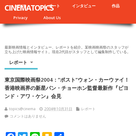
CINEMATOPICS
NEWS
レポート
インタビュー
作品
Privacy
About Us
最新映画情報とインタビュー、レポートを紹介。某映画映画祭のスタッフが
立ち上げた映画情報サイト。現在2代目がスタッフとして編集制作している。
レポート
東京国際映画祭2004：”ポスト”ウォン・カーウァイ！
香港映画界の新星パン・チョーホン監督最新作『ビヨ
ンド・アワ・ケン』会見
topics@cinema
2004年10月31日
レポート
コメントはありません