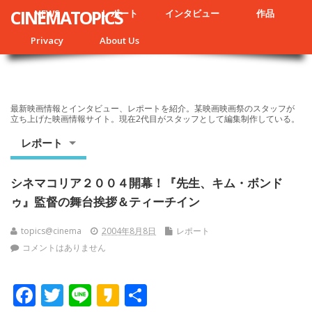
CINEMATOPICS
NEWS
レポート
インタビュー
作品
Privacy
About Us
最新映画情報とインタビュー、レポートを紹介。某映画映画祭のスタッフが
立ち上げた映画情報サイト。現在2代目がスタッフとして編集制作している。
レポート
シネマコリア２００４開幕！『先生、キム・ボンド
ゥ』監督の舞台挨拶＆ティーチイン
topics@cinema
2004年8月8日
レポート
コメントはありません
F
T
Li
K
共