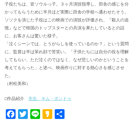
子役たちは、皆ソウルっ子。３ヶ月演技指導し、田舎の感じを分
かってもらうために半月ほど実際に田舎の学校へ通わせたそう。
ソソクを演じた子役はこの映画での演技が評価され、『殺人の追
憶』などで韓国のトップスターとの共演を果たしているとの話
に、お客さんは驚いた様子。
「泣くシーンでは、とうがらしを使っているのか？」という質問
に、監督は半ば呆れ顔で苦笑い。「子供たちには自分の役を理解
してもらい、ただ泣くのではなく、なぜ悲しいのかということを
考えてもらった」と述べ、映画作りに対する熱心さを感じさせ
た。
（村松美和）
□作品紹介
先生、キム・ボンドゥ
F
T
Li
K
共
ac
w
n
a
有
e
itt
e
k