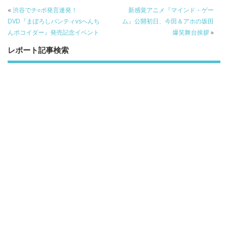
b
er
a
«
渋谷でチ○ポ発言連発！
新感覚アニメ『マインド・ゲー
o
o
DVD『まぼろしパンティvsへんち
ム』公開初日、今田＆アホの坂田
んポコイダー』発売記念イベント
爆笑舞台挨拶
»
o
レポート記事検索
k