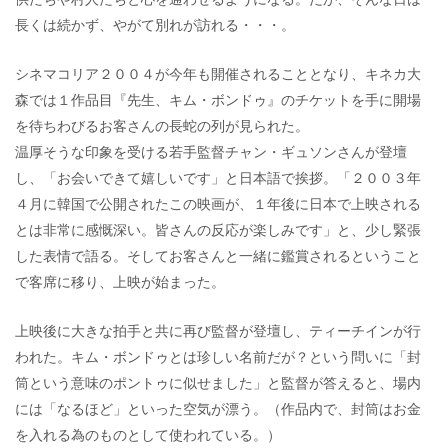
長くは続かず、やがて別れが訪れる・・・。
シネマコリア２００４が今年も開催されることとなり、キネカ大
森では１作品目『先生、キム・ボンドゥ』のチケットを手に開場
を待ちわびるお客さんの長蛇の列が見られた。
温厚そうな印象を受ける若手監督チャン・ギュソンさんが登壇
し、「お会いできて嬉しいです」と日本語で挨拶。「２００３年
４月に韓国で公開されたこの映画が、１年後に日本で上映される
とは非常に感慨深い。皆さんの反応が楽しみです」と、少し緊張
した表情で語る。そしてお客さんと一緒に鑑賞されるということ
で客席に移り、上映が始まった。
上映後に大きな拍手と共に再び監督が登壇し、ティーチインが行
われた。キム・ボンドゥとは珍しい名前だが？という問いに「封
筒という意味のポントゥに似せました」と監督が答えると、場内
には「なるほど」といった空気が漂う。（作品内で、封筒はお金
を入れる為のものとして使われている。）