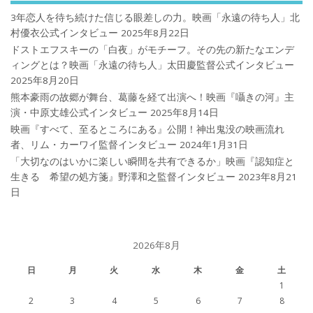
3年恋人を待ち続けた信じる眼差しの力。映画「永遠の待ち人」北
村優衣公式インタビュー
2025年8月22日
ドストエフスキーの「白夜」がモチーフ。その先の新たなエンデ
ィングとは？映画「永遠の待ち人」太田慶監督公式インタビュー
2025年8月20日
熊本豪雨の故郷が舞台、葛藤を経て出演へ！映画『囁きの河』主
演・中原丈雄公式インタビュー
2025年8月14日
映画『すべて、至るところにある』公開！神出鬼没の映画流れ
者、リム・カーワイ監督インタビュー
2024年1月31日
「大切なのはいかに楽しい瞬間を共有できるか」映画『認知症と
生きる 希望の処方箋』野澤和之監督インタビュー
2023年8月21
日
2026年8月
日
月
火
水
木
金
土
1
2
3
4
5
6
7
8