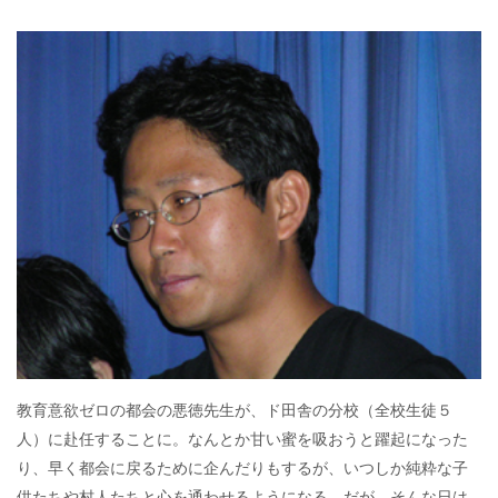
教育意欲ゼロの都会の悪徳先生が、ド田舎の分校（全校生徒５
人）に赴任することに。なんとか甘い蜜を吸おうと躍起になった
り、早く都会に戻るために企んだりもするが、いつしか純粋な子
供たちや村人たちと心を通わせるようになる。だが、そんな日は