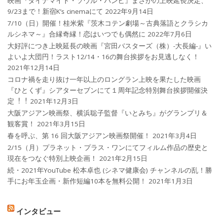
映画『ダイナマイト・ソウル・バンビ』まさかの上映延長決定、
9/23まで！新宿K’s cinemaにて
2022年9月14日
7/10（日）開催！桂米紫『茨木コテン劇場～古典落語とクラシカ
ルシネマ～』合縁奇縁！恋はいつでも偶然に
2022年7月6日
大好評につき上映延長の映画『宮田バスターズ（株）-大長編-』い
よいよ大団円！ラスト12/14・16の舞台挨拶をお見逃しなく！
2021年12月14日
コロナ禍を⾛り抜け⼀年以上のロングラン上映を果たした映画
『ひとくず』シアターセブンにて１周年記念特別舞台挨拶開催決
定︕︕
2021年12月3日
大阪アジアン映画祭、横浜聡子監督『いとみち』がグランプリ＆
観客賞！
2021年3月15日
春を呼ぶ、第 16 回大阪アジアン映画祭開催！
2021年3月4日
2/15（月）プラネット・プラス・ワンにてフィルム作品の歴史と
現在をつなぐ特別上映企画！
2021年2月15日
続・2021年YouTube 松本卓也 (シネマ健康会) チャンネルの乱！勝
手にお年玉企画・新作短編10本を無料公開！
2021年1月3日
インタビュー