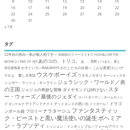
9
10
11
12
13
14
15
16
17
18
19
20
21
22
23
24
25
26
27
28
29
30
31
« 7月
タグ
22年目の告白―私が殺人犯です―
50回目のファーストキス
HiGH&LOW THE
あのコの、トリコ。
MOVIE 2 / END OF SKY
あゝ、荒野
いつまた、君と
かぞくいろ―RAILWAYS わたしたちの出発―
こんな夜更けにバナ
何日君再来
ウスケボーイズ
ナかよ 愛しき実話
ウタモノガタリ
オーシャンズ８
ジュラシック・ワールド／炎
シュガー・ラッシュ：オ​ンライン
の王国
スタ
ジョジョの奇妙な冒険 ダイヤモンドは砕けない
ー・ウォーズ／最後のジェダイ
スパイダーマン：ホームカミン
ドラゴ
デイアンドナイト
デットエンドの思い出
グ
ダンケルク
トリガール！
ファンタスティッ
ナラタージュ
ンボール超 ブロリー
ク・ビーストと黒い魔法使いの誕生
ボヘミア
ン・ラプソディ
ミッション：インポッシブル／フォールアウト
リ