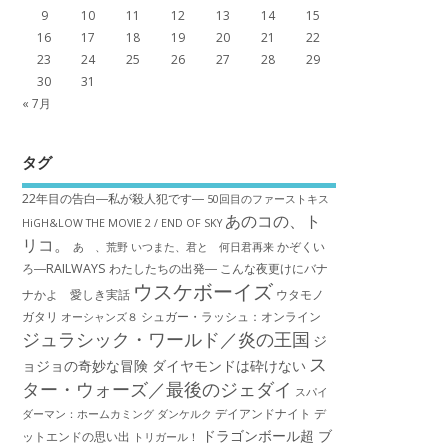
9
10
11
12
13
14
15
16
17
18
19
20
21
22
23
24
25
26
27
28
29
30
31
« 7月
タグ
22年目の告白―私が殺人犯です―
50回目のファーストキス
あのコの、ト
HiGH&LOW THE MOVIE 2 / END OF SKY
リコ。
かぞくい
あゝ、荒野
いつまた、君と 何日君再来
ろ―RAILWAYS わたしたちの出発―
こんな夜更けにバナ
ウスケボーイズ
ナかよ 愛しき実話
ウタモノ
ガタリ
シュガー・ラッシュ：オ​ンライン
オーシャンズ８
ジュラシック・ワールド／炎の王国
ジ
ス
ョジョの奇妙な冒険 ダイヤモンドは砕けない
ター・ウォーズ／最後のジェダイ
スパイ
デイアンドナイト
デ
ダーマン：ホームカミング
ダンケルク
ドラゴンボール超 ブ
ットエンドの思い出
トリガール！