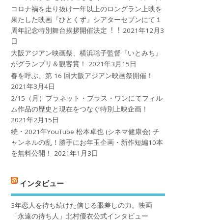
コロナ禍を⾛り抜け⼀年以上のロングラン上映を
果たした映画『ひとくず』シアターセブンにて１
周年記念特別舞台挨拶開催決定︕︕
2021年12月3
日
大阪アジアン映画祭、横浜聡子監督『いとみち』
がグランプリ＆観客賞！
2021年3月15日
春を呼ぶ、第 16 回大阪アジアン映画祭開催！
2021年3月4日
2/15（月）プラネット・プラス・ワンにてフィル
ム作品の歴史と現在をつなぐ特別上映企画！
2021年2月15日
続・2021年YouTube 松本卓也 (シネマ健康会) チ
ャンネルの乱！勝手にお年玉企画・新作短編10本
を無料公開！
2021年1月3日
インタビュー
3年恋人を待ち続けた信じる眼差しの力。映画
「永遠の待ち人」北村優衣公式インタビュー