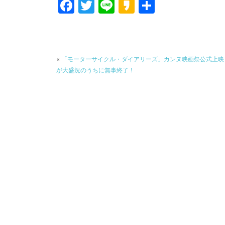
F
T
Li
K
共
ac
w
n
a
有
e
itt
e
k
b
er
a
«
「モーターサイクル・ダイアリーズ」カンヌ映画祭公式上映
o
o
が大盛況のうちに無事終了！
o
k