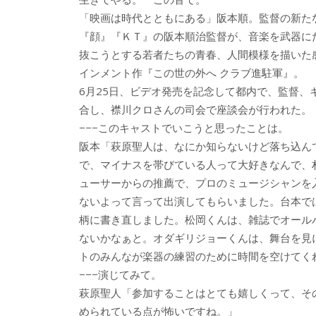
b
er
a
「映画は時代とともにある」阪本順。監督の新た
o
o
『顔』『ＫＴ』の阪本順治監督が、音楽を武器に
o
抜こうとする若者たちの青春、人間模様を描いた
インメント作『この世の外へ クラブ進駐軍』。
k
6月25日、ビデオ発売を記念して都内で、監督、
合し、襟川クロさんの司会で座談会が行われた。
−−−このキャストでいこうと思ったことは。
阪本「萩原聖人は、なにか知らないけど落ち込ん
で、マイナスを帯びている人って大好きなんで、村
ューサーからの推薦で、プロのミュージシャンを
ないよって言って出演してもらいました。台本で
柄に書き直しました。松岡くんは、雑誌でオール
ないかなぁと。オダギリジョーくんは、舞台を見
トのみんなが楽器の練習のために時間を空けてく
−−−演じてみて。
萩原聖人「参加することはとても嬉しくって、そ
められている点が怖いですね。」