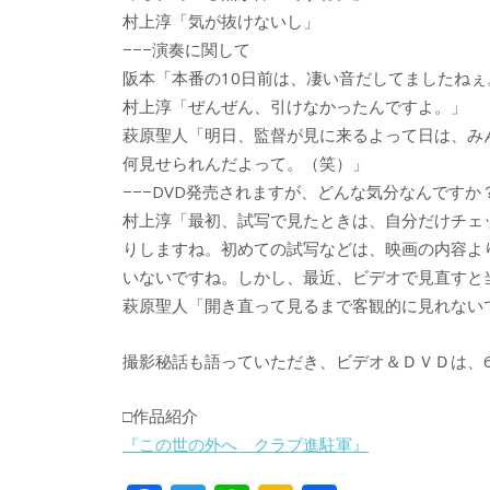
村上淳「気が抜けないし」
−−−演奏に関して
阪本「本番の10日前は、凄い音だしてましたね
村上淳「ぜんぜん、引けなかったんですよ。」
萩原聖人「明日、監督が見に来るよって日は、み
何見せられんだよって。（笑）」
−−−DVD発売されますが、どんな気分なんですか
村上淳「最初、試写で見たときは、自分だけチェ
りしますね。初めての試写などは、映画の内容よ
いないですね。しかし、最近、ビデオで見直すと
萩原聖人「開き直って見るまで客観的に見れない
撮影秘話も語っていただき、ビデオ＆ＤＶＤは、6
□作品紹介
『この世の外へ クラブ進駐軍』