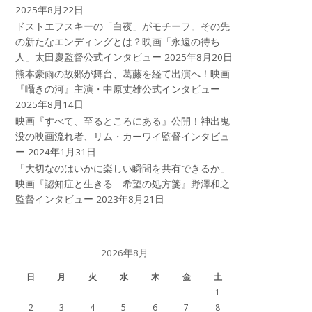
2025年8月22日
ドストエフスキーの「白夜」がモチーフ。その先
の新たなエンディングとは？映画「永遠の待ち
人」太田慶監督公式インタビュー
2025年8月20日
熊本豪雨の故郷が舞台、葛藤を経て出演へ！映画
『囁きの河』主演・中原丈雄公式インタビュー
2025年8月14日
映画『すべて、至るところにある』公開！神出鬼
没の映画流れ者、リム・カーワイ監督インタビュ
ー
2024年1月31日
「大切なのはいかに楽しい瞬間を共有できるか」
映画『認知症と生きる 希望の処方箋』野澤和之
監督インタビュー
2023年8月21日
2026年8月
日
月
火
水
木
金
土
1
2
3
4
5
6
7
8