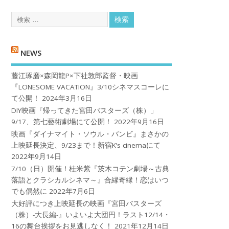
NEWS
藤江琢磨×森岡龍P×下社敦郎監督・映画
『LONESOME VACATION』3/10シネマスコーレに
て公開！
2024年3月16日
DIY映画『帰ってきた宮田バスターズ（株）」
9/17、第七藝術劇場にて公開！
2022年9月16日
映画『ダイナマイト・ソウル・バンビ』まさかの
上映延長決定、9/23まで！新宿K’s cinemaにて
2022年9月14日
7/10（日）開催！桂米紫『茨木コテン劇場～古典
落語とクラシカルシネマ～』合縁奇縁！恋はいつ
でも偶然に
2022年7月6日
大好評につき上映延長の映画『宮田バスターズ
（株）-大長編-』いよいよ大団円！ラスト12/14・
16の舞台挨拶をお見逃しなく！
2021年12月14日