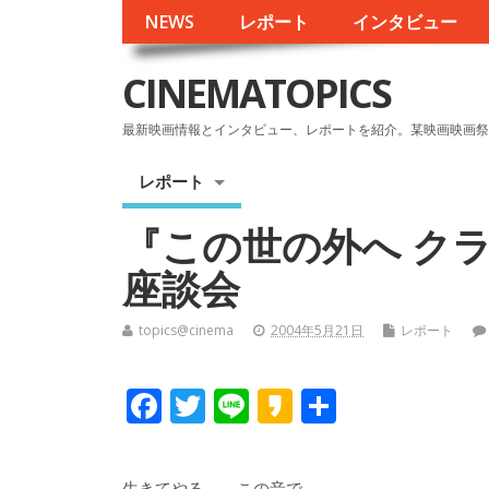
NEWS
レポート
インタビュー
CINEMATOPICS
最新映画情報とインタビュー、レポートを紹介。某映画映画祭
レポート
『この世の外へ クラ
座談会
topics@cinema
2004年5月21日
レポート
F
T
Li
K
共
ac
w
n
a
有
e
itt
e
k
生きてやる。 この音で。