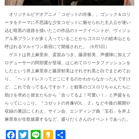
オリジナルビデオアニメ「コゼットの肖像」。ゴシック＆ロリ
ータをテーマに不思議な少女コゼットに魅せられた主人公が迷い
込む暗黒の迷路を描いたこの作品のトークイベントが、ヴィジュ
アル系ブランドが多く入っていることからゴスロリの総本山とも
呼ばれるマルイワン新宿にて開催された。（6月5日）
ゲストは井上麻里奈、斎賀みつき、藤原郁美、声優陣に加えプ
ロデューサーの阿部愛が登場。はじめてロリータファッションを
したという井上麻里奈と藤原郁美はそれぞれ黒と白でまとめてお
り、「ヘッドドレスってどこにするのかわからなかったんですけ
ど、これで合ってるんですか？」と観客のゴスロリちゃんたちに
助けを求めと彼女たちから「合ってるよ！可愛い！」と声援をも
らってにっこり。『コゼットの肖像VOL．２』など今後の展開や
収録の裏話にくわえ、サイン会、エンディング曲「宝石」を井上
麻里奈が生歌披露するなど、盛りだくさんのイベントであった。
F
T
Li
K
共