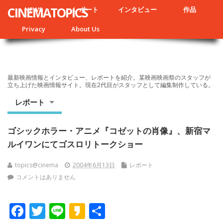
CINEMATOPICS
NEWS
レポート
インタビュー
作品
Privacy
About Us
最新映画情報とインタビュー、レポートを紹介。某映画映画祭のスタッフが
立ち上げた映画情報サイト。現在2代目がスタッフとして編集制作している。
レポート
ゴシックホラー・アニメ『コゼットの肖像』、新宿マ
ルイワンにてゴスロリトークショー
topics@cinema
2004年6月13日
レポート
コメントはありません
F
T
Li
K
共