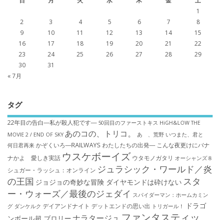
日
月
火
水
木
金
土
1
2
3
4
5
6
7
8
9
10
11
12
13
14
15
16
17
18
19
20
21
22
23
24
25
26
27
28
29
30
31
« 7月
タグ
22年目の告白―私が殺人犯です―
50回目のファーストキス
HiGH&LOW THE
あのコの、トリコ。
MOVIE 2 / END OF SKY
あゝ、荒野
いつまた、君と
かぞくいろ―RAILWAYS わたしたちの出発―
こんな夜更けにバナ
何日君再来
ウスケボーイズ
ナかよ 愛しき実話
ウタモノガタリ
オーシャンズ８
ジュラシック・ワールド／炎
シュガー・ラッシュ：オ​ンライン
の王国
スタ
ジョジョの奇妙な冒険 ダイヤモンドは砕けない
ー・ウォーズ／最後のジェダイ
スパイダーマン：ホームカミン
ドラゴ
デイアンドナイト
デットエンドの思い出
グ
ダンケルク
トリガール！
ファンタスティッ
ナラタージュ
ンボール超 ブロリー