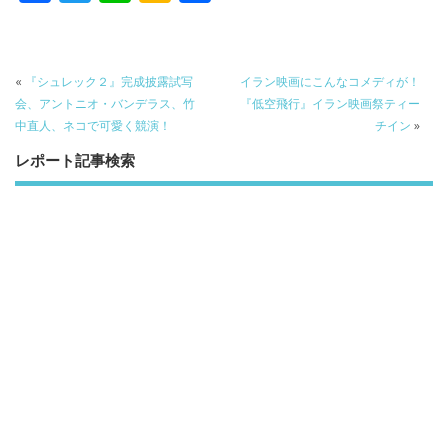
ac
w
n
a
有
e
itt
e
k
b
er
a
«
『シュレック２』完成披露試写
イラン映画にこんなコメディが！
o
o
会、アントニオ・バンデラス、竹
『低空飛行』イラン映画祭ティー
中直人、ネコで可愛く競演！
チイン
»
o
レポート記事検索
k