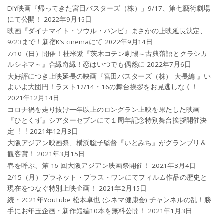
DIY映画『帰ってきた宮田バスターズ（株）」9/17、第七藝術劇場
にて公開！
2022年9月16日
映画『ダイナマイト・ソウル・バンビ』まさかの上映延長決定、
9/23まで！新宿K’s cinemaにて
2022年9月14日
7/10（日）開催！桂米紫『茨木コテン劇場～古典落語とクラシカ
ルシネマ～』合縁奇縁！恋はいつでも偶然に
2022年7月6日
大好評につき上映延長の映画『宮田バスターズ（株）-大長編-』い
よいよ大団円！ラスト12/14・16の舞台挨拶をお見逃しなく！
2021年12月14日
コロナ禍を⾛り抜け⼀年以上のロングラン上映を果たした映画
『ひとくず』シアターセブンにて１周年記念特別舞台挨拶開催決
定︕︕
2021年12月3日
大阪アジアン映画祭、横浜聡子監督『いとみち』がグランプリ＆
観客賞！
2021年3月15日
春を呼ぶ、第 16 回大阪アジアン映画祭開催！
2021年3月4日
2/15（月）プラネット・プラス・ワンにてフィルム作品の歴史と
現在をつなぐ特別上映企画！
2021年2月15日
続・2021年YouTube 松本卓也 (シネマ健康会) チャンネルの乱！勝
手にお年玉企画・新作短編10本を無料公開！
2021年1月3日