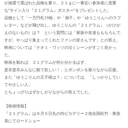
が抽選で選ばれた品物を量り、２１ｇに一番近い参加者に貴重
な“サイン入り『２１グラム』ポスター”をプレゼントした。
品物として「一万円札19枚」や「扇子」や「ゆうこりんへのラブ
レター」などが飛び出し、ゆうこりんの『２１グラム』（かけが
えのないもの）は？ という質問には「家族や友達ももちろんで
すが、やっぱり集まってくれたファンの皆さんです」との答え。
映画については「ナオミ・ワッツの泣くシーンがすごく良かっ
た。
映画を観れば、２１グラムが何か分かるはず。
是非是非みんなに観て欲しい！」とポンポンを振りながら応援。
また「ゆうこりんの王子様は？」については、「しっかりしてい
てやさしい人」
とちょっぴりはずかしがりながらの答えでした。
【映画情報】
『２１グラム』は６月５日丸の内ピカデリー２他全国松竹・東急
系にてロードショー