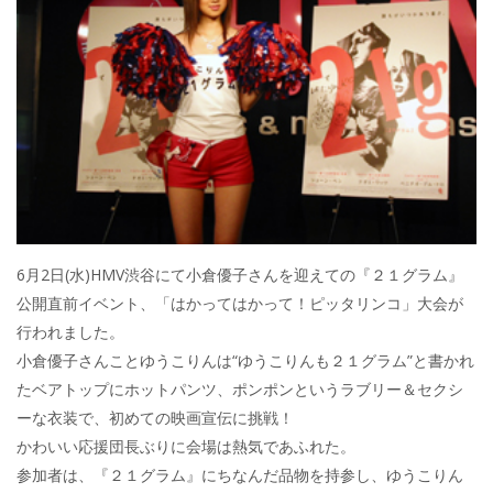
6月2日(水)HMV渋谷にて小倉優子さんを迎えての『２１グラム』
公開直前イベント、「はかってはかって！ピッタリンコ」大会が
行われました。
小倉優子さんことゆうこりんは“ゆうこりんも２１グラム”と書かれ
たベアトップにホットパンツ、ポンポンというラブリー＆セクシ
ーな衣装で、初めての映画宣伝に挑戦！
かわいい応援団長ぶりに会場は熱気であふれた。
参加者は、『２１グラム』にちなんだ品物を持参し、ゆうこりん