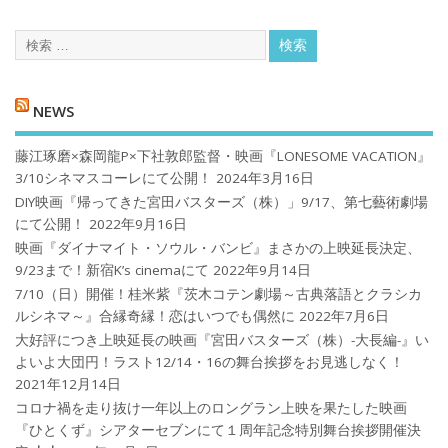
NEWS
藤江琢磨×森岡龍P×下社敦郎監督・映画『LONESOME VACATION』
3/10シネマスコーレにて公開！
2024年3月16日
DIY映画『帰ってきた宮田バスターズ（株）」9/17、第七藝術劇場
にて公開！
2022年9月16日
映画『ダイナマイト・ソウル・バンビ』まさかの上映延長決定、
9/23まで！新宿K’s cinemaにて
2022年9月14日
7/10（日）開催！桂米紫『茨木コテン劇場～古典落語とクラシカ
ルシネマ～』合縁奇縁！恋はいつでも偶然に
2022年7月6日
大好評につき上映延長の映画『宮田バスターズ（株）-大長編-』い
よいよ大団円！ラスト12/14・16の舞台挨拶をお見逃しなく！
2021年12月14日
コロナ禍を⾛り抜け⼀年以上のロングラン上映を果たした映画
『ひとくず』シアターセブンにて１周年記念特別舞台挨拶開催決