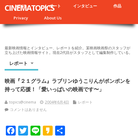
CINEMATOPICS
NEWS
レポート
インタビュー
作品
Privacy
About Us
最新映画情報とインタビュー、レポートを紹介。某映画映画祭のスタッフが
立ち上げた映画情報サイト。現在2代目がスタッフとして編集制作している。
レポート
映画『２１グラム』ラブリンゆうこりんがポンポンを
持って応援！「愛いっぱいの映画です〜」
topics@cinema
2004年6月4日
レポート
コメントはありません
F
T
Li
K
共