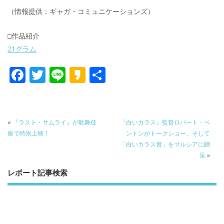
（情報提供：ギャガ・コミュニケーションズ）
□作品紹介
21グラム
F
T
Li
K
共
ac
w
n
a
有
e
itt
e
k
b
er
a
«
『ラスト・サムライ』が歌舞伎
『白いカラス』監督ロバート・ベ
o
o
座で特別上映！
ントンがトークショー、そして
「白いカラス賞」をマルシアに贈
o
呈
»
k
レポート記事検索