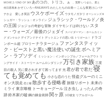
あのコの、トリコ。
MOVIE 2 / END OF SKY
あゝ、荒野
いつまた、君と
かぞくいろ―RAILWAYS わたしたちの出発―
こんな夜更けにバナ
何日君再来
ウスケボーイズ
ナかよ 愛しき実話
ウタモノガタリ
オーシャンズ８
ジュラシック・ワールド／炎
シュガー・ラッシュ：オ​ンライン
の王国
スタ
ジョジョの奇妙な冒険 ダイヤモンドは砕けない
ー・ウォーズ／最後のジェダイ
スパイダーマン：ホームカミン
ドラゴ
デイアンドナイト
デットエンドの思い出
グ
ダンケルク
トリガール！
ファンタスティッ
ナラタージュ
ンボール超 ブロリー
ク・ビーストと黒い魔法使いの誕生
ボヘミア
ン・ラプソディ
ミッション：インポッシブル／フォールアウト
リ
万引き家族
三度
ングサイド・ストーリー
ルームロンダリング
寝
君が君で君だ
目の殺人
兄に愛されすぎて困ってます
光
ても覚めても
怪盗グルーのミニ
小さな恋のうた
散歩する侵略者
オン大脱走
旅猫リポート
未来の
恋と嘘
ミライ
東京喰種 トーキョーグール
泣き虫しょったんの奇
関ヶ原
跡
鈴木家の嘘
鋼の錬金術師
３D彼女 リアルガール