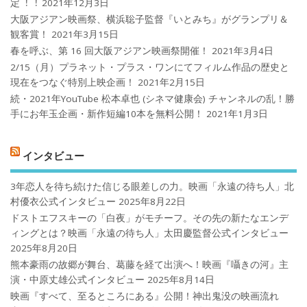
定︕︕
2021年12月3日
大阪アジアン映画祭、横浜聡子監督『いとみち』がグランプリ＆
観客賞！
2021年3月15日
春を呼ぶ、第 16 回大阪アジアン映画祭開催！
2021年3月4日
2/15（月）プラネット・プラス・ワンにてフィルム作品の歴史と
現在をつなぐ特別上映企画！
2021年2月15日
続・2021年YouTube 松本卓也 (シネマ健康会) チャンネルの乱！勝
手にお年玉企画・新作短編10本を無料公開！
2021年1月3日
インタビュー
3年恋人を待ち続けた信じる眼差しの力。映画「永遠の待ち人」北
村優衣公式インタビュー
2025年8月22日
ドストエフスキーの「白夜」がモチーフ。その先の新たなエンデ
ィングとは？映画「永遠の待ち人」太田慶監督公式インタビュー
2025年8月20日
熊本豪雨の故郷が舞台、葛藤を経て出演へ！映画『囁きの河』主
演・中原丈雄公式インタビュー
2025年8月14日
映画『すべて、至るところにある』公開！神出鬼没の映画流れ