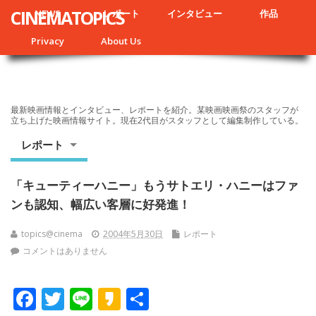
CINEMATOPICS
NEWS
レポート
インタビュー
作品
Privacy
About Us
最新映画情報とインタビュー、レポートを紹介。某映画映画祭のスタッフが
立ち上げた映画情報サイト。現在2代目がスタッフとして編集制作している。
レポート
「キューティーハニー」もうサトエリ・ハニーはファ
ンも認知、幅広い客層に好発進！
topics@cinema
2004年5月30日
レポート
コメントはありません
F
T
Li
K
共