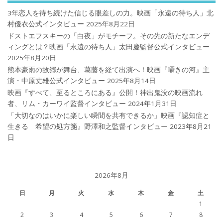
3年恋人を待ち続けた信じる眼差しの力。映画「永遠の待ち人」北
村優衣公式インタビュー
2025年8月22日
ドストエフスキーの「白夜」がモチーフ。その先の新たなエンデ
ィングとは？映画「永遠の待ち人」太田慶監督公式インタビュー
2025年8月20日
熊本豪雨の故郷が舞台、葛藤を経て出演へ！映画『囁きの河』主
演・中原丈雄公式インタビュー
2025年8月14日
映画『すべて、至るところにある』公開！神出鬼没の映画流れ
者、リム・カーワイ監督インタビュー
2024年1月31日
「大切なのはいかに楽しい瞬間を共有できるか」映画『認知症と
生きる 希望の処方箋』野澤和之監督インタビュー
2023年8月21
日
2026年8月
日
月
火
水
木
金
土
1
2
3
4
5
6
7
8