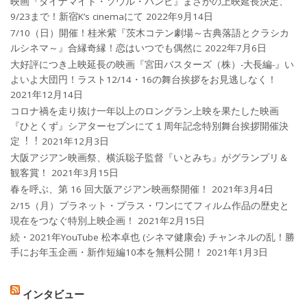
映画『ダイナマイト・ソウル・バンビ』まさかの上映延長決定、
9/23まで！新宿K’s cinemaにて
2022年9月14日
7/10（日）開催！桂米紫『茨木コテン劇場～古典落語とクラシカ
ルシネマ～』合縁奇縁！恋はいつでも偶然に
2022年7月6日
大好評につき上映延長の映画『宮田バスターズ（株）-大長編-』い
よいよ大団円！ラスト12/14・16の舞台挨拶をお見逃しなく！
2021年12月14日
コロナ禍を⾛り抜け⼀年以上のロングラン上映を果たした映画
『ひとくず』シアターセブンにて１周年記念特別舞台挨拶開催決
定︕︕
2021年12月3日
大阪アジアン映画祭、横浜聡子監督『いとみち』がグランプリ＆
観客賞！
2021年3月15日
春を呼ぶ、第 16 回大阪アジアン映画祭開催！
2021年3月4日
2/15（月）プラネット・プラス・ワンにてフィルム作品の歴史と
現在をつなぐ特別上映企画！
2021年2月15日
続・2021年YouTube 松本卓也 (シネマ健康会) チャンネルの乱！勝
手にお年玉企画・新作短編10本を無料公開！
2021年1月3日
インタビュー