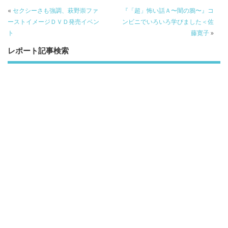
b
er
a
«
セクシーさも強調、萩野崇ファ
『「超」怖い話Ａ〜闇の鴉〜』コ
o
o
ーストイメージＤＶＤ発売イベン
ンビニでいろいろ学びました＜佐
ト
藤寛子
»
o
レポート記事検索
k