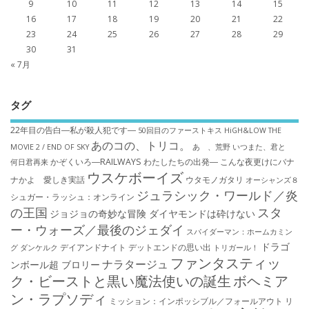
9
10
11
12
13
14
15
16
17
18
19
20
21
22
23
24
25
26
27
28
29
30
31
« 7月
タグ
22年目の告白―私が殺人犯です―
50回目のファーストキス
HiGH&LOW THE
あのコの、トリコ。
MOVIE 2 / END OF SKY
あゝ、荒野
いつまた、君と
かぞくいろ―RAILWAYS わたしたちの出発―
こんな夜更けにバナ
何日君再来
ウスケボーイズ
ナかよ 愛しき実話
ウタモノガタリ
オーシャンズ８
ジュラシック・ワールド／炎
シュガー・ラッシュ：オ​ンライン
の王国
スタ
ジョジョの奇妙な冒険 ダイヤモンドは砕けない
ー・ウォーズ／最後のジェダイ
スパイダーマン：ホームカミン
ドラゴ
デイアンドナイト
デットエンドの思い出
グ
ダンケルク
トリガール！
ファンタスティッ
ナラタージュ
ンボール超 ブロリー
ク・ビーストと黒い魔法使いの誕生
ボヘミア
ン・ラプソディ
ミッション：インポッシブル／フォールアウト
リ