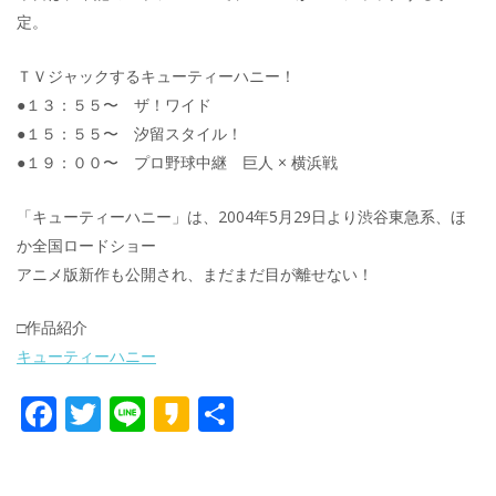
定。
ＴＶジャックするキューティーハニー！
●１３：５５〜 ザ！ワイド
●１５：５５〜 汐留スタイル！
●１９：００〜 プロ野球中継 巨人 × 横浜戦
「キューティーハニー」は、2004年5月29日より渋谷東急系、ほ
か全国ロードショー
アニメ版新作も公開され、まだまだ目が離せない！
□作品紹介
キューティーハニー
F
T
Li
K
共
ac
w
n
a
有
e
itt
e
k