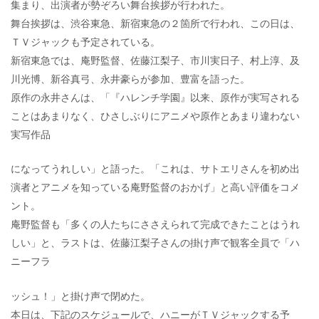
集まり、出演者が勢ぞろい舞台挨拶が行われた。
舞台挨拶は、渋谷東急、新宿東急の２箇所で行われ、この日は、
ＴＶジャックも予定されている。
新宿東急では、庵野監督、佐藤江梨子、市川実日子、村上淳、及
川光博、新谷真弓、永井豪らが参加、豊富を語った。
原作の永井さんは、「『ハレンチ学園』以来、原作が実写される
ことはあまりなく、ひさしぶりにアニメや原作とあまり違わない
実写作品
になってうれしい」と語った。「これは、サトエリさんを初め出
演者とアニメを知っている庵野監督のおかげ」と高い評価をコメ
ント。
庵野監督も「多くの人たちにささえられて完成できたことはうれ
しい」と、ラストは、佐藤江梨子さんの掛け声で観客全員で「ハ
ニーフラ
ッシュ！」と掛け声で閉めた。
本日は、下記のスケジュールで、ハニーがＴＶジャックする予