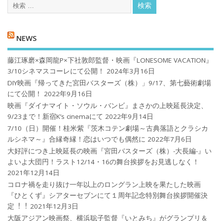
NEWS
藤江琢磨×森岡龍P×下社敦郎監督・映画『LONESOME VACATION』
3/10シネマスコーレにて公開！
2024年3月16日
DIY映画『帰ってきた宮田バスターズ（株）」9/17、第七藝術劇場
にて公開！
2022年9月16日
映画『ダイナマイト・ソウル・バンビ』まさかの上映延長決定、
9/23まで！新宿K’s cinemaにて
2022年9月14日
7/10（日）開催！桂米紫『茨木コテン劇場～古典落語とクラシカ
ルシネマ～』合縁奇縁！恋はいつでも偶然に
2022年7月6日
大好評につき上映延長の映画『宮田バスターズ（株）-大長編-』い
よいよ大団円！ラスト12/14・16の舞台挨拶をお見逃しなく！
2021年12月14日
コロナ禍を⾛り抜け⼀年以上のロングラン上映を果たした映画
『ひとくず』シアターセブンにて１周年記念特別舞台挨拶開催決
定︕︕
2021年12月3日
大阪アジアン映画祭、横浜聡子監督『いとみち』がグランプリ＆