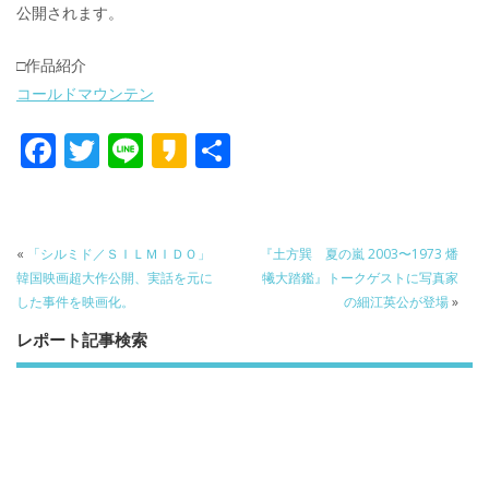
公開されます。
□作品紹介
コールドマウンテン
F
T
Li
K
共
ac
w
n
a
有
e
itt
e
k
b
er
a
«
「シルミド／ＳＩＬＭＩＤＯ」
『土方巽 夏の嵐 2003〜1973 燔
o
o
韓国映画超大作公開、実話を元に
犧大踏鑑』トークゲストに写真家
した事件を映画化。
の細江英公が登場
»
o
レポート記事検索
k