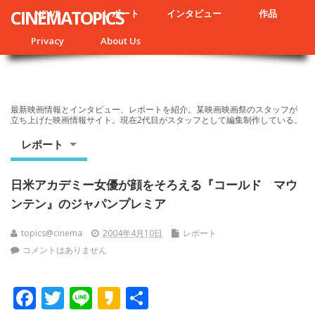
CINEMATOPICS
NEWS
レポート
インタビュー
作品
Privacy
About Us
最新映画情報とインタビュー、レポートを紹介。某映画映画祭のスタッフが
立ち上げた映画情報サイト。現在2代目がスタッフとして編集制作している。
レポート
日米アカデミー女優が顔をそろえる『コールド マウ
ンテン』のジャパンプレミア
topics@cinema
2004年4月10日
レポート
コメントはありません
F
T
Li
K
共