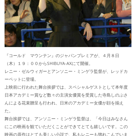
『コールド マウンテン』のジャパンプレミアが、４月８日
（木）１９：００からSHIBUYA-AXにて開催。
レニー・ゼルウィガーとアンソニー・ミンゲラ監督が、レッドカ
ーペットに登場。
上映前に行われた舞台挨拶では、スペシャルゲストとして本年度
日本アカデミー賞など数々の主演女優賞を受賞した寺島しのぶさ
んによる花束贈呈も行われ、日米のアカデミー女優が顔を揃え
た。
舞台挨拶では、アンソニー・ミンゲラ監督は、「今日はみなさん
にこの映画を観ていただくことができてとても嬉しいです。この
映画の原作はとても美しい小説で、私もレニーも惚れこんでいま