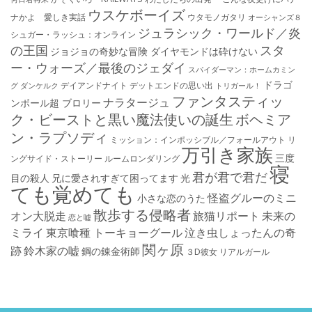
ウスケボーイズ
ナかよ 愛しき実話
ウタモノガタリ
オーシャンズ８
ジュラシック・ワールド／炎
シュガー・ラッシュ：オ​ンライン
の王国
スタ
ジョジョの奇妙な冒険 ダイヤモンドは砕けない
ー・ウォーズ／最後のジェダイ
スパイダーマン：ホームカミン
ドラゴ
デイアンドナイト
デットエンドの思い出
グ
ダンケルク
トリガール！
ファンタスティッ
ナラタージュ
ンボール超 ブロリー
ク・ビーストと黒い魔法使いの誕生
ボヘミア
ン・ラプソディ
ミッション：インポッシブル／フォールアウト
リ
万引き家族
三度
ングサイド・ストーリー
ルームロンダリング
寝
君が君で君だ
目の殺人
兄に愛されすぎて困ってます
光
ても覚めても
怪盗グルーのミニ
小さな恋のうた
散歩する侵略者
オン大脱走
旅猫リポート
未来の
恋と嘘
ミライ
東京喰種 トーキョーグール
泣き虫しょったんの奇
関ヶ原
跡
鈴木家の嘘
鋼の錬金術師
３D彼女 リアルガール