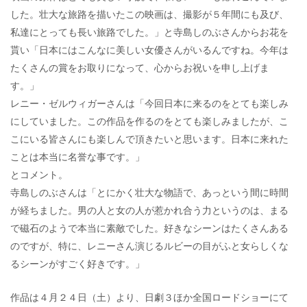
した。壮大な旅路を描いたこの映画は、撮影が５年間にも及び、
私達にとっても長い旅路でした。」と寺島しのぶさんからお花を
貰い「日本にはこんなに美しい女優さんがいるんですね。今年は
たくさんの賞をお取りになって、心からお祝いを申し上げま
す。」
レニー・ゼルウィガーさんは「今回日本に来るのをとても楽しみ
にしていました。この作品を作るのをとても楽しみましたが、こ
こにいる皆さんにも楽しんで頂きたいと思います。日本に来れた
ことは本当に名誉な事です。」
とコメント。
寺島しのぶさんは「とにかく壮大な物語で、あっという間に時間
が経ちました。男の人と女の人が惹かれ合う力というのは、まる
で磁石のようで本当に素敵でした。好きなシーンはたくさんある
のですが、特に、レニーさん演じるルビーの目がふと女らしくな
るシーンがすごく好きです。」
作品は４月２４日（土）より、日劇３ほか全国ロードショーにて