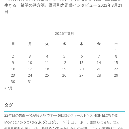
生きる 希望の処方箋』野澤和之監督インタビュー
2023年8月21
日
2026年8月
日
月
火
水
木
金
土
1
2
3
4
5
6
7
8
9
10
11
12
13
14
15
16
17
18
19
20
21
22
23
24
25
26
27
28
29
30
31
« 7月
タグ
22年目の告白―私が殺人犯です―
50回目のファーストキス
HiGH&LOW THE
あのコの、トリコ。
MOVIE 2 / END OF SKY
あゝ、荒野
いつまた、君と
かぞくいろ―RAILWAYS わたしたちの出発―
こんな夜更けにバナ
何日君再来