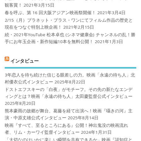
観客賞！
2021年3月15日
春を呼ぶ、第 16 回大阪アジアン映画祭開催！
2021年3月4日
2/15（月）プラネット・プラス・ワンにてフィルム作品の歴史と
現在をつなぐ特別上映企画！
2021年2月15日
続・2021年YouTube 松本卓也 (シネマ健康会) チャンネルの乱！勝
手にお年玉企画・新作短編10本を無料公開！
2021年1月3日
インタビュー
3年恋人を待ち続けた信じる眼差しの力。映画「永遠の待ち人」北
村優衣公式インタビュー
2025年8月22日
ドストエフスキーの「白夜」がモチーフ。その先の新たなエンデ
ィングとは？映画「永遠の待ち人」太田慶監督公式インタビュー
2025年8月20日
熊本豪雨の故郷が舞台、葛藤を経て出演へ！映画『囁きの河』主
演・中原丈雄公式インタビュー
2025年8月14日
映画『すべて、至るところにある』公開！神出鬼没の映画流れ
者、リム・カーワイ監督インタビュー
2024年1月31日
「大切なのはいかに楽しい瞬間を共有できるか」映画『認知症と