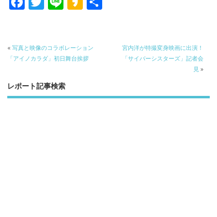
F
T
Li
K
共
ac
w
n
a
有
e
itt
e
k
b
er
a
«
写真と映像のコラボレーション
宮内洋が特撮変身映画に出演！
o
o
「アイノカラダ」初日舞台挨拶
「サイバーシスターズ」記者会
見
»
o
レポート記事検索
k