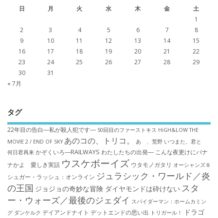
日
月
火
水
木
金
土
1
2
3
4
5
6
7
8
9
10
11
12
13
14
15
16
17
18
19
20
21
22
23
24
25
26
27
28
29
30
31
« 7月
タグ
22年目の告白―私が殺人犯です―
50回目のファーストキス
HiGH&LOW THE
あのコの、トリコ。
MOVIE 2 / END OF SKY
あゝ、荒野
いつまた、君と
かぞくいろ―RAILWAYS わたしたちの出発―
こんな夜更けにバナ
何日君再来
ウスケボーイズ
ナかよ 愛しき実話
ウタモノガタリ
オーシャンズ８
ジュラシック・ワールド／炎
シュガー・ラッシュ：オ​ンライン
の王国
スタ
ジョジョの奇妙な冒険 ダイヤモンドは砕けない
ー・ウォーズ／最後のジェダイ
スパイダーマン：ホームカミン
ドラゴ
デイアンドナイト
デットエンドの思い出
グ
ダンケルク
トリガール！