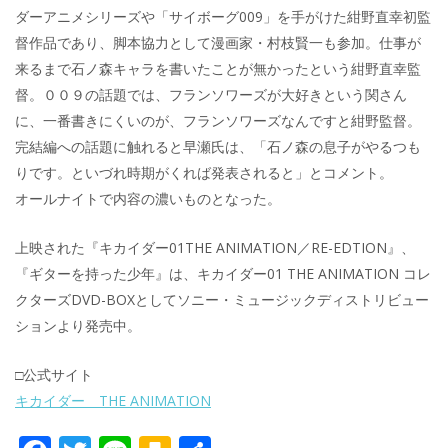
ダーアニメシリーズや「サイボーグ009」を手がけた紺野直幸初監
督作品であり、脚本協力として漫画家・村枝賢一も参加。仕事が
来るまで石ノ森キャラを書いたことが無かったという紺野直幸監
督。００９の話題では、フランソワーズが大好きという関さん
に、一番書きにくいのが、フランソワーズなんですと紺野監督。
完結編への話題に触れると早瀬氏は、「石ノ森の息子がやるつも
りです。といづれ時期がくれば発表されると」とコメント。
オールナイトで内容の濃いものとなった。
上映された『キカイダー01THE ANIMATION／RE-EDTION』、
『ギターを持った少年』は、キカイダー01 THE ANIMATION コレ
クターズDVD-BOXとしてソニー・ミュージックディストリビュー
ションより発売中。
□公式サイト
キカイダー THE ANIMATION