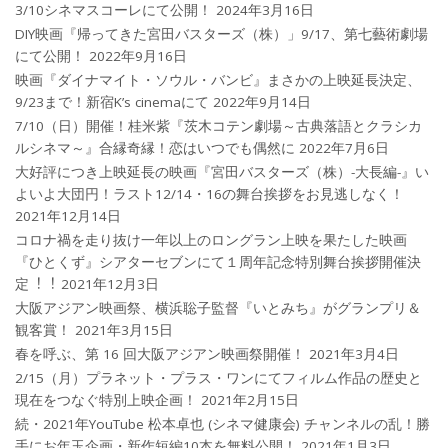
3/10シネマスコーレにて公開！
2024年3月16日
DIY映画『帰ってきた宮田バスターズ（株）」9/17、第七藝術劇場
にて公開！
2022年9月16日
映画『ダイナマイト・ソウル・バンビ』まさかの上映延長決定、
9/23まで！新宿K’s cinemaにて
2022年9月14日
7/10（日）開催！桂米紫『茨木コテン劇場～古典落語とクラシカ
ルシネマ～』合縁奇縁！恋はいつでも偶然に
2022年7月6日
大好評につき上映延長の映画『宮田バスターズ（株）-大長編-』い
よいよ大団円！ラスト12/14・16の舞台挨拶をお見逃しなく！
2021年12月14日
コロナ禍を⾛り抜け⼀年以上のロングラン上映を果たした映画
『ひとくず』シアターセブンにて１周年記念特別舞台挨拶開催決
定︕︕
2021年12月3日
大阪アジアン映画祭、横浜聡子監督『いとみち』がグランプリ＆
観客賞！
2021年3月15日
春を呼ぶ、第 16 回大阪アジアン映画祭開催！
2021年3月4日
2/15（月）プラネット・プラス・ワンにてフィルム作品の歴史と
現在をつなぐ特別上映企画！
2021年2月15日
続・2021年YouTube 松本卓也 (シネマ健康会) チャンネルの乱！勝
手にお年玉企画・新作短編10本を無料公開！
2021年1月3日