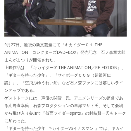
9月27日、池袋の新文芸坐にて『キカイダー０１ THE
ANIMATION コレクターズDVD−BOX』発売記念 石ノ森章太郎
まんがまつりが開催された。
上映作品は、『キカイダー01THE ANIMATION／RE-EDTION』、
『ギターを持った少年』、『サイボーグ００９（超銀河伝
説）』、『空飛ぶゆうれい船』など石ノ森ファンには嬉しいライ
ンアップである。
ゲストトークには、声優の関智一氏、アニメシリーズの監督であ
る紺野直幸氏、石森プロダクションの早瀬マサト氏、そして会場
から飛び入り参加で『仮面ライダーspirits』の村枝賢一氏もトーク
に加わった。
『ギターを持った少年 -キカイダーVSイナズマン-』では、キカイ