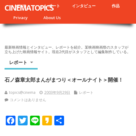
CINEMATOPICS
NEWS
レポート
インタビュー
作品
Privacy
About Us
最新映画情報とインタビュー、レポートを紹介。某映画映画祭のスタッフが
立ち上げた映画情報サイト。現在2代目がスタッフとして編集制作している。
レポート
石ノ森章太郎まんがまつり＜オールナイト＞開催！
topics@cinema
2003年9月29日
レポート
コメントはありません
F
T
Li
K
共
ac
w
n
a
有