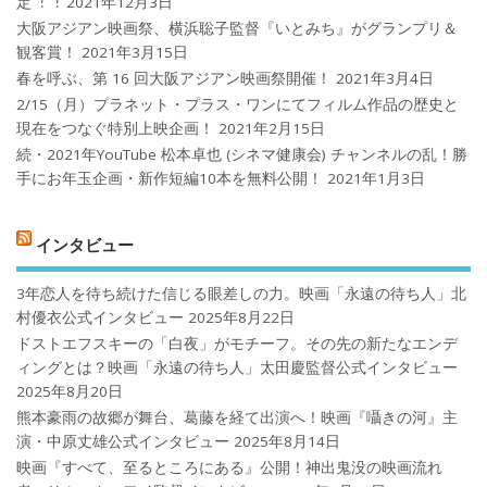
定︕︕
2021年12月3日
大阪アジアン映画祭、横浜聡子監督『いとみち』がグランプリ＆
観客賞！
2021年3月15日
春を呼ぶ、第 16 回大阪アジアン映画祭開催！
2021年3月4日
2/15（月）プラネット・プラス・ワンにてフィルム作品の歴史と
現在をつなぐ特別上映企画！
2021年2月15日
続・2021年YouTube 松本卓也 (シネマ健康会) チャンネルの乱！勝
手にお年玉企画・新作短編10本を無料公開！
2021年1月3日
インタビュー
3年恋人を待ち続けた信じる眼差しの力。映画「永遠の待ち人」北
村優衣公式インタビュー
2025年8月22日
ドストエフスキーの「白夜」がモチーフ。その先の新たなエンデ
ィングとは？映画「永遠の待ち人」太田慶監督公式インタビュー
2025年8月20日
熊本豪雨の故郷が舞台、葛藤を経て出演へ！映画『囁きの河』主
演・中原丈雄公式インタビュー
2025年8月14日
映画『すべて、至るところにある』公開！神出鬼没の映画流れ