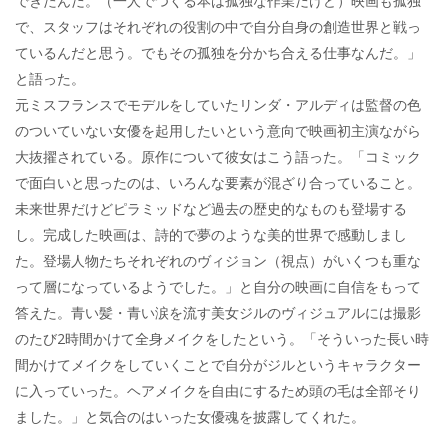
できたんだ。（一人でつくる本は孤独な作業だけど）映画も孤独
で、スタッフはそれぞれの役割の中で自分自身の創造世界と戦っ
ているんだと思う。でもその孤独を分かち合える仕事なんだ。」
と語った。
元ミスフランスでモデルをしていたリンダ・アルディは監督の色
のついていない女優を起用したいという意向で映画初主演ながら
大抜擢されている。原作について彼女はこう語った。「コミック
で面白いと思ったのは、いろんな要素が混ざり合っていること。
未来世界だけどピラミッドなど過去の歴史的なものも登場する
し。完成した映画は、詩的で夢のような美的世界で感動しまし
た。登場人物たちそれぞれのヴィジョン（視点）がいくつも重な
って層になっているようでした。」と自分の映画に自信をもって
答えた。青い髪・青い涙を流す美女ジルのヴィジュアルには撮影
のたび2時間かけて全身メイクをしたという。「そういった長い時
間かけてメイクをしていくことで自分がジルというキャラクター
に入っていった。ヘアメイクを自由にするため頭の毛は全部そり
ました。」と気合のはいった女優魂を披露してくれた。