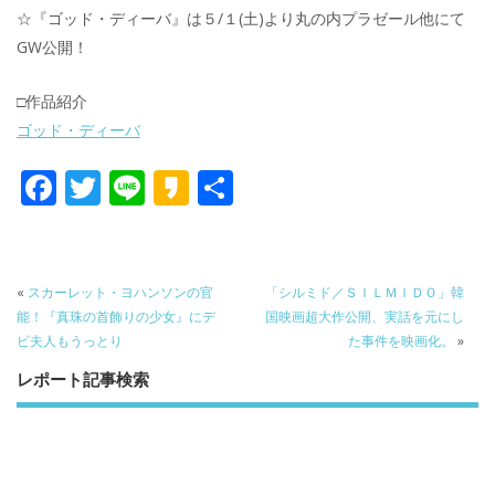
☆『ゴッド・ディーバ』は５/１(土)より丸の内プラゼール他にて
GW公開！
□作品紹介
ゴッド・ディーバ
F
T
Li
K
共
ac
w
n
a
有
e
itt
e
k
b
er
a
«
スカーレット・ヨハンソンの官
「シルミド／ＳＩＬＭＩＤＯ」韓
o
o
能！『真珠の首飾りの少女』にデ
国映画超大作公開、実話を元にし
ビ夫人もうっとり
た事件を映画化。
»
o
レポート記事検索
k