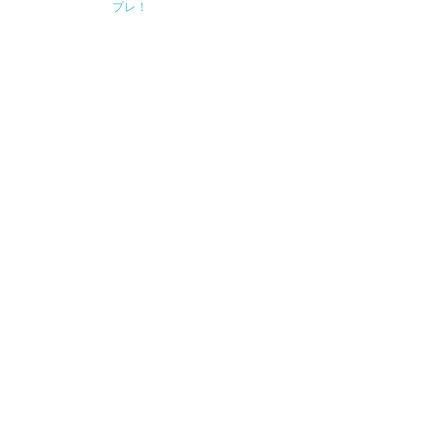
o
o
プレ！
o
k