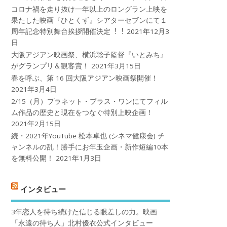
コロナ禍を⾛り抜け⼀年以上のロングラン上映を
果たした映画『ひとくず』シアターセブンにて１
周年記念特別舞台挨拶開催決定︕︕
2021年12月3
日
大阪アジアン映画祭、横浜聡子監督『いとみち』
がグランプリ＆観客賞！
2021年3月15日
春を呼ぶ、第 16 回大阪アジアン映画祭開催！
2021年3月4日
2/15（月）プラネット・プラス・ワンにてフィル
ム作品の歴史と現在をつなぐ特別上映企画！
2021年2月15日
続・2021年YouTube 松本卓也 (シネマ健康会) チ
ャンネルの乱！勝手にお年玉企画・新作短編10本
を無料公開！
2021年1月3日
インタビュー
3年恋人を待ち続けた信じる眼差しの力。映画
「永遠の待ち人」北村優衣公式インタビュー