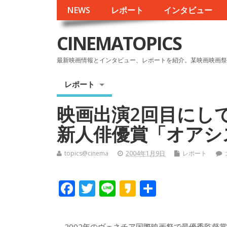
NEWS
レポート
インタビュー
CINEMATOPICS
最新映画情報とインタビュー、レポートを紹介。某映画映画祭
レポート
映画出演2回目にし
新人俳優賞「オアシ
topics@cinema
2004年1月9日
レポート
F
T
Li
K
共
ac
w
n
a
有
e
itt
e
k
2002年のヴェネチア国際映画祭で最優秀監督