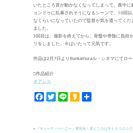
いたところ首が動かなくなってしまって、夜中に
ョンドゥに乱暴されそうになるシーンで、10回
なくらいになっていたので監督が気を遣ってくだ
ました。
3回目は、撮影を終えてから、骨盤や脊髄に負担
リをしました。今はいたって元気です。
作品は2月7日よりBunkamuraル・シネマにてロ
□作品紹介
オアシス
F
T
Li
K
共
ac
w
n
a
有
e
itt
e
k
b
er
a
«
『キューティーハニー』実写化！見どころはサトエリのコス