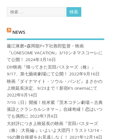
NEWS
藤江琢磨×森岡龍P×下社敦郎監督・映画
『LONESOME VACATION』3/10シネマスコーレに
て公開！
2024年3月16日
DIY映画『帰ってきた宮田バスターズ（株）」
9/17、第七藝術劇場にて公開！
2022年9月16日
映画『ダイナマイト・ソウル・バンビ』まさかの
上映延長決定、9/23まで！新宿K’s cinemaにて
2022年9月14日
7/10（日）開催！桂米紫『茨木コテン劇場～古典
落語とクラシカルシネマ～』合縁奇縁！恋はいつ
でも偶然に
2022年7月6日
大好評につき上映延長の映画『宮田バスターズ
（株）-大長編-』いよいよ大団円！ラスト12/14・
16の舞台挨拶をお見逃しなく！
2021年12月14日