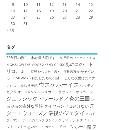
9
10
11
12
13
14
15
16
17
18
19
20
21
22
23
24
25
26
27
28
29
30
31
« 7月
タグ
22年目の告白―私が殺人犯です―
50回目のファーストキス
あのコの、ト
HiGH&LOW THE MOVIE 2 / END OF SKY
リコ。
かぞくい
あゝ、荒野
いつまた、君と 何日君再来
ろ―RAILWAYS わたしたちの出発―
こんな夜更けにバナ
ウスケボーイズ
ナかよ 愛しき実話
ウタモノ
ガタリ
シュガー・ラッシュ：オ​ンライン
オーシャンズ８
ジュラシック・ワールド／炎の王国
ジ
ス
ョジョの奇妙な冒険 ダイヤモンドは砕けない
ター・ウォーズ／最後のジェダイ
スパイ
デイアンドナイト
デ
ダーマン：ホームカミング
ダンケルク
ドラゴンボール超 ブ
ットエンドの思い出
トリガール！