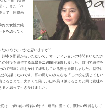
督）、また「ペ
2作目で、同映画
麻痺の女性の純
ードを語ってく
ったのではないかと思いますが？
。脚本を監督からいただいて、オーディションの時間もいただき
この難役を練習する風景を二週間分撮影しました。自宅で練習を
たので部屋に鍵をかけて練習している姿を撮影しました。監督に
ながら謝ったのです。私の周りのみんなも「この役を演じてもい
演じることで、大きくて険しい山を乗り越えることと同じ意味を
きると思って引き受けました。
初は、撮影前の練習の時で、連日に渡って、演技の練習をして