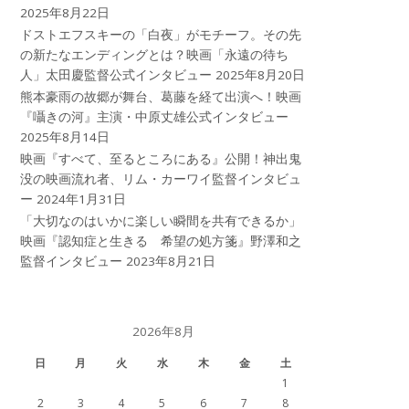
2025年8月22日
ドストエフスキーの「白夜」がモチーフ。その先
の新たなエンディングとは？映画「永遠の待ち
人」太田慶監督公式インタビュー
2025年8月20日
熊本豪雨の故郷が舞台、葛藤を経て出演へ！映画
『囁きの河』主演・中原丈雄公式インタビュー
2025年8月14日
映画『すべて、至るところにある』公開！神出鬼
没の映画流れ者、リム・カーワイ監督インタビュ
ー
2024年1月31日
「大切なのはいかに楽しい瞬間を共有できるか」
映画『認知症と生きる 希望の処方箋』野澤和之
監督インタビュー
2023年8月21日
2026年8月
日
月
火
水
木
金
土
1
2
3
4
5
6
7
8