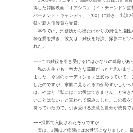
b
er
a
得した韓国映画「オアシス」（イ・チャンドン監
o
o
パーミント・キャンディ」（’00）に続き、出演
o
祭で新人俳優賞を受賞。
本作では、刑務所から出たばかりの男性と脳性
k
粋な愛を描き、彼女は、難役を好演、撮影エピソ
れた。
−−−この難役を引き受けるにはかなりの葛藤があ
私の人生でも一番大きな葛藤だったと思います
ました。今回のオーディションは変わっていて、
したのですが、家族に見られるのが恥ずかしかっ
は、やはり「私にはこの役はできません」と泣き
いことはない」と言われて悩みました。この役を
持っていたので、引き受ける決意と自分が成長で
−−−撮影で入院されたそうですが
実は、3回ほど病院にはお世話になりました。最